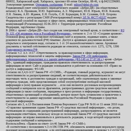
680032, Хабаровский край, Хабаровск, проспект 60-летия Октября, 88-46, т./ф.84212296081.
Электронная приемная:
Отправить сообщение
. E-mail:
editor@debri-dv.com
Редакционный совет электронного периодического издания «Дебри-ДВ» (на общественных
началах): К.А. Пронякин, И.Ю. Харитонова, А.Э. Мирмович, Ю.Н. Юрьев, Ю.В. Ковалев,
Л.Н. Левина, А.Ю. Жданов, Е.Н. Голубь, С.Н. Бурындин, Б.М. Сухинин, О.В. Егорова
Свидетельство о регистрации СМИ (Регистрационный номер)
ЭЛ № ФС77-45537
выдано
Федеральной службой по надзору в сфере связи, информационных технологий и массовых
коммуникаций (Роскомнадзор) 16.06.2011 г. Территория распространения: Российская
Федерация, зарубежные страны.
В 2006 г. проект «Дебри-ДВ» был создан как электронный частный архив, в соответствии с
ФЗ
№ 125 «Об архивном деле в Российской Федерации»
, согласно п. 2 ст. 13 «Создание архивов».
Основной фонд архива составляют публикации газет и журналов, изданные книги, а также
рукописи по дальневосточной (РФ) тематике. Доступ к архивным документам является
открытым в электронном виде, согласно п. 1 ст. 24 вышеобозначенного закона. Архивные
документы к частной собственности редакции не относятся, согласно ст.ст. 1275, 1276, 1306
Гражданского кодекса РФ
.
Согласно ч.2. п.3. ст.17 «Ответственность за правонарушения в сфере информации,
информационных технологий и защиты информации»
Закона РФ «Об информации,
информационных технологиях и о защите информации» (ФЗ-149 от 27.07.06 г.)
архив «Дебри-
ДВ», хранящий информацию, гражданско-правовую ответственность за распространение
информации не несет. Сайт и редакция основываются и работают на основании ст.8 «Право на
доступ к информации» ФЗ-149.
Согласно пп.3,4,6 ст.57 Закона РФ «О СМИ», «Редакция, главный редактор, журналист не несут
ответственности за распространение сведений, не соответствующих действительности и
порочащих честь и достоинство граждан и организаций, либо ущемляющих права и законные
интересы граждан, либо представляющих собой злоупотребление свободой массовой
информации и (или) правами журналиста: ...если они являются дословным воспроизведением
сообщений и материалов или их фрагментов, распространенных другим средством массовой
информации (а также сообщения, переданные в пресс-релизах и информация государственных,
общественных организаций и объединений), которое может быть установлено и привлечено к
ответственности за данное нарушение законодательства Российской Федерации о средствах
массовой информации».
Согласно абз.3, п.13 Постановления Пленума Верховного Суда РФ №16 от 15 июня 2010 года
«О практике применения судами Закона РФ «О средствах массовой информации», «по делам,
вытекающим из содержания распространенной информации, распространитель не является
надлежащим ответчиком, поскольку исходя из положений Закона РФ «О средствах массовой
информации» не вправе вмешиваться в деятельность редакции, в ходе которой определяется
содержание сообщений и материалов».
Воспользуйтесь «Правом на ответ» (ст.46 Закона РФ «О СМИ»).
«В соответствии с положением ч.3 ст.196 ГПК РФ, обязанность компенсации морального вреда
подлежит возложению на авторов, а по опубликованию опровержения, в порядке ч.2 ст.152 ГК