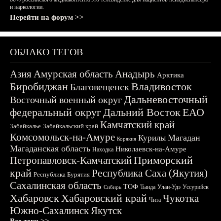
и наркологии.
Перейти на форум >>
ОБЛАКО ТЕГОВ
Азия
Амурская область
Анадырь
Арктика
Биробиджан
Владивосток
Благовещенск
Дальневосточный
Восточный военный округ
федеральный округ
Дальний Восток
ЕАО
Камчатский край
Забайкалье
Забайкальский край
Комсомольск-на-Амуре
Магадан
Курилы
Корякия
Магаданская область
Николаевск-на-Амуре
Находка
Приморский
Петропавловск-Камчатский
край
Республика Саха (Якутия)
Республика Бурятия
Сахалинская область
ТОФ
Тында
Улан-Удэ
Уссурийск
Сибирь
Хабаровск
Хабаровский край
Чукотка
Чита
Южно-Сахалинск
Якутск