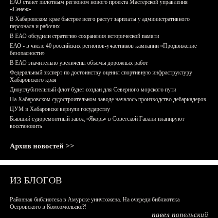
ЕАО станет пилотным регионом нового проекта Мастерской управления
«Сенеж»
В Хабаровском крае быстрее всего растут зарплаты у административного
персонала и рабочих
В ЕАО обсудили стратегию сохранения исторической памяти
ЕАО - в числе 40 российских регионов-участников кампании «Продвижение
безопасности»
В ЕАО значительно увеличены объемы дорожных работ
Федеральный эксперт по достоинству оценил спортивную инфраструктуру
Хабаровского края
Дноуглубительный флот будет создан для Северного морского пути
На Хабаровском судостроительном заводе началось производство дебаркадеров
ЦУМ в Хабаровске вернули государству
Бывший судоремонтный завод «Якорь» в Советской Гавани планируют
восстановить
Архив новостей >>
ИЗ БЛОГОВ
Районная библиотека в Амурске уничтожена. На очереди библиотека
Островского в Комсомольске?!
павел попельский