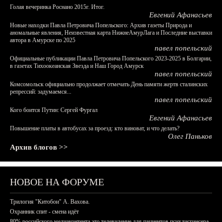
Голая вечеринка Роснано 2015г. Итог.
Евгений Афанасьев
Новые находки Павла Петровича Попельского: Архив газеты Природа и
аномальные явления, Неизвестная карта НижнеАмурЛага и Последние выставки
автора в Амурске по 2025
павел попельский
Официальные публикации Павла Петровича Попельского 2023-2025 в Болгарии,
в газетах Тихоокеанская Звезда и Наш Город Амурск
павел попельский
Комсомольск официально продолжает отмечать День памяти жертв сталинских
репрессий: задумаемся...
павел попельский
Кого боится Путин: Сергей Фургал
Евгений Афанасьев
Повышение платы в автобусах за проезд: кто виноват, и что делать?
Олег Паньков
Архив блогов >>
НОВОЕ НА ФОРУМЕ
Трилогия "Китобои" А. Вахова.
Охранник спит - смена идёт
80% российского медиаконтента это телевидение для пациентов психдиспансера