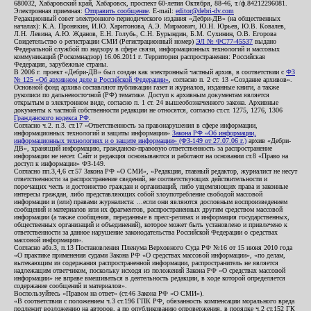
680032, Хабаровский край, Хабаровск, проспект 60-летия Октября, 88-46, т./ф.84212296081.
Электронная приемная:
Отправить сообщение
. E-mail:
editor@debri-dv.com
Редакционный совет электронного периодического издания «Дебри-ДВ» (на общественных
началах): К.А. Пронякин, И.Ю. Харитонова, А.Э. Мирмович, Ю.Н. Юрьев, Ю.В. Ковалев,
Л.Н. Левина, А.Ю. Жданов, Е.Н. Голубь, С.Н. Бурындин, Б.М. Сухинин, О.В. Егорова
Свидетельство о регистрации СМИ (Регистрационный номер)
ЭЛ № ФС77-45537
выдано
Федеральной службой по надзору в сфере связи, информационных технологий и массовых
коммуникаций (Роскомнадзор) 16.06.2011 г. Территория распространения: Российская
Федерация, зарубежные страны.
В 2006 г. проект «Дебри-ДВ» был создан как электронный частный архив, в соответствии с
ФЗ
№ 125 «Об архивном деле в Российской Федерации»
, согласно п. 2 ст. 13 «Создание архивов».
Основной фонд архива составляют публикации газет и журналов, изданные книги, а также
рукописи по дальневосточной (РФ) тематике. Доступ к архивным документам является
открытым в электронном виде, согласно п. 1 ст. 24 вышеобозначенного закона. Архивные
документы к частной собственности редакции не относятся, согласно ст.ст. 1275, 1276, 1306
Гражданского кодекса РФ
.
Согласно ч.2. п.3. ст.17 «Ответственность за правонарушения в сфере информации,
информационных технологий и защиты информации»
Закона РФ «Об информации,
информационных технологиях и о защите информации» (ФЗ-149 от 27.07.06 г.)
архив «Дебри-
ДВ», хранящий информацию, гражданско-правовую ответственность за распространение
информации не несет. Сайт и редакция основываются и работают на основании ст.8 «Право на
доступ к информации» ФЗ-149.
Согласно пп.3,4,6 ст.57 Закона РФ «О СМИ», «Редакция, главный редактор, журналист не несут
ответственности за распространение сведений, не соответствующих действительности и
порочащих честь и достоинство граждан и организаций, либо ущемляющих права и законные
интересы граждан, либо представляющих собой злоупотребление свободой массовой
информации и (или) правами журналиста: ...если они являются дословным воспроизведением
сообщений и материалов или их фрагментов, распространенных другим средством массовой
информации (а также сообщения, переданные в пресс-релизах и информация государственных,
общественных организаций и объединений), которое может быть установлено и привлечено к
ответственности за данное нарушение законодательства Российской Федерации о средствах
массовой информации».
Согласно абз.3, п.13 Постановления Пленума Верховного Суда РФ №16 от 15 июня 2010 года
«О практике применения судами Закона РФ «О средствах массовой информации», «по делам,
вытекающим из содержания распространенной информации, распространитель не является
надлежащим ответчиком, поскольку исходя из положений Закона РФ «О средствах массовой
информации» не вправе вмешиваться в деятельность редакции, в ходе которой определяется
содержание сообщений и материалов».
Воспользуйтесь «Правом на ответ» (ст.46 Закона РФ «О СМИ»).
«В соответствии с положением ч.3 ст.196 ГПК РФ, обязанность компенсации морального вреда
подлежит возложению на авторов, а по опубликованию опровержения, в порядке ч.2 ст.152 ГК