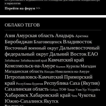
и наркологии.
Перейти на форум >>
ОБЛАКО ТЕГОВ
Азия
Амурская область
Анадырь
Арктика
Биробиджан
Владивосток
Благовещенск
Дальневосточный
Восточный военный округ
федеральный округ
Дальний Восток
ЕАО
Камчатский край
Забайкалье
Забайкальский край
Комсомольск-на-Амуре
Магадан
Курилы
Корякия
Магаданская область
Николаевск-на-Амуре
Находка
Приморский
Петропавловск-Камчатский
край
Республика Саха (Якутия)
Республика Бурятия
Сахалинская область
ТОФ
Тында
Улан-Удэ
Уссурийск
Сибирь
Хабаровск
Хабаровский край
Чукотка
Чита
Южно-Сахалинск
Якутск