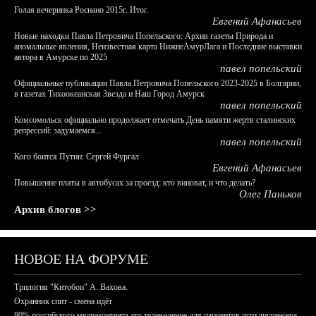
Голая вечеринка Роснано 2015г. Итог.
Евгений Афанасьев
Новые находки Павла Петровича Попельского: Архив газеты Природа и
аномальные явления, Неизвестная карта НижнеАмурЛага и Последние выставки
автора в Амурске по 2025
павел попельский
Официальные публикации Павла Петровича Попельского 2023-2025 в Болгарии,
в газетах Тихоокеанская Звезда и Наш Город Амурск
павел попельский
Комсомольск официально продолжает отмечать День памяти жертв сталинских
репрессий: задумаемся...
павел попельский
Кого боится Путин: Сергей Фургал
Евгений Афанасьев
Повышение платы в автобусах за проезд: кто виноват, и что делать?
Олег Паньков
Архив блогов >>
НОВОЕ НА ФОРУМЕ
Трилогия "Китобои" А. Вахова.
Охранник спит - смена идёт
80% российского медиаконтента это телевидение для пациентов психдиспансера