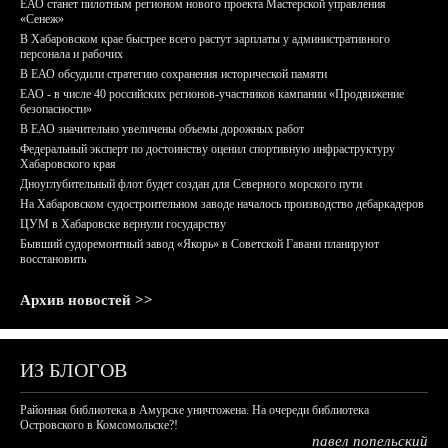
ЕАО станет пилотным регионом нового проекта Мастерской управления
«Сенеж»
В Хабаровском крае быстрее всего растут зарплаты у административного
персонала и рабочих
В ЕАО обсудили стратегию сохранения исторической памяти
ЕАО - в числе 40 российских регионов-участников кампании «Продвижение
безопасности»
В ЕАО значительно увеличены объемы дорожных работ
Федеральный эксперт по достоинству оценил спортивную инфраструктуру
Хабаровского края
Дноуглубительный флот будет создан для Северного морского пути
На Хабаровском судостроительном заводе началось производство дебаркадеров
ЦУМ в Хабаровске вернули государству
Бывший судоремонтный завод «Якорь» в Советской Гавани планируют
восстановить
Архив новостей >>
ИЗ БЛОГОВ
Районная библиотека в Амурске уничтожена. На очереди библиотека
Островского в Комсомольске?!
павел попельский