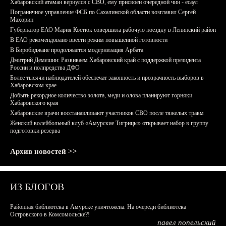
Хабаровский атаман вернулся с СВО, ему присвоен очередной чин - есаул
Пограничное управление ФСБ по Сахалинской области возглавил Сергей
Махорин
Губернатор ЕАО Мария Костюк совершила рабочую поездку в Ленинский район
В ЕАО рекомендовано ввести режим повышенной готовности
В Биробиджане продолжается модернизация Арбата
Дмитрий Демешин: Развиваем Хабаровский край с поддержкой президента
России и полпредства ДФО
Более тысячи наблюдателей обеспечат законность и прозрачность выборов в
Хабаровском крае
Добыть рекордное количество золота, меди и олова планируют горняки
Хабаровского края
Хабаровские врачи восстанавливают участников СВО после тяжелых травм
Женский волейбольный клуб «Амурские Тигрицы» открывает набор в группу
подготовки резерва
Архив новостей >>
ИЗ БЛОГОВ
Районная библиотека в Амурске уничтожена. На очереди библиотека
Островского в Комсомольске?!
павел попельский