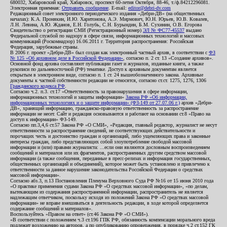
680032, Хабаровский край, Хабаровск, проспект 60-летия Октября, 88-46, т./ф.84212296081.
Электронная приемная:
Отправить сообщение
. E-mail:
editor@debri-dv.com
Редакционный совет электронного периодического издания «Дебри-ДВ» (на общественных
началах): К.А. Пронякин, И.Ю. Харитонова, А.Э. Мирмович, Ю.Н. Юрьев, Ю.В. Ковалев,
Л.Н. Левина, А.Ю. Жданов, Е.Н. Голубь, С.Н. Бурындин, Б.М. Сухинин, О.В. Егорова
Свидетельство о регистрации СМИ (Регистрационный номер)
ЭЛ № ФС77-45537
выдано
Федеральной службой по надзору в сфере связи, информационных технологий и массовых
коммуникаций (Роскомнадзор) 16.06.2011 г. Территория распространения: Российская
Федерация, зарубежные страны.
В 2006 г. проект «Дебри-ДВ» был создан как электронный частный архив, в соответствии с
ФЗ
№ 125 «Об архивном деле в Российской Федерации»
, согласно п. 2 ст. 13 «Создание архивов».
Основной фонд архива составляют публикации газет и журналов, изданные книги, а также
рукописи по дальневосточной (РФ) тематике. Доступ к архивным документам является
открытым в электронном виде, согласно п. 1 ст. 24 вышеобозначенного закона. Архивные
документы к частной собственности редакции не относятся, согласно ст.ст. 1275, 1276, 1306
Гражданского кодекса РФ
.
Согласно ч.2. п.3. ст.17 «Ответственность за правонарушения в сфере информации,
информационных технологий и защиты информации»
Закона РФ «Об информации,
информационных технологиях и о защите информации» (ФЗ-149 от 27.07.06 г.)
архив «Дебри-
ДВ», хранящий информацию, гражданско-правовую ответственность за распространение
информации не несет. Сайт и редакция основываются и работают на основании ст.8 «Право на
доступ к информации» ФЗ-149.
Согласно пп.3,4,6 ст.57 Закона РФ «О СМИ», «Редакция, главный редактор, журналист не несут
ответственности за распространение сведений, не соответствующих действительности и
порочащих честь и достоинство граждан и организаций, либо ущемляющих права и законные
интересы граждан, либо представляющих собой злоупотребление свободой массовой
информации и (или) правами журналиста: ...если они являются дословным воспроизведением
сообщений и материалов или их фрагментов, распространенных другим средством массовой
информации (а также сообщения, переданные в пресс-релизах и информация государственных,
общественных организаций и объединений), которое может быть установлено и привлечено к
ответственности за данное нарушение законодательства Российской Федерации о средствах
массовой информации».
Согласно абз.3, п.13 Постановления Пленума Верховного Суда РФ №16 от 15 июня 2010 года
«О практике применения судами Закона РФ «О средствах массовой информации», «по делам,
вытекающим из содержания распространенной информации, распространитель не является
надлежащим ответчиком, поскольку исходя из положений Закона РФ «О средствах массовой
информации» не вправе вмешиваться в деятельность редакции, в ходе которой определяется
содержание сообщений и материалов».
Воспользуйтесь «Правом на ответ» (ст.46 Закона РФ «О СМИ»).
«В соответствии с положением ч.3 ст.196 ГПК РФ, обязанность компенсации морального вреда
подлежит возложению на авторов, а по опубликованию опровержения, в порядке ч.2 ст.152 ГК