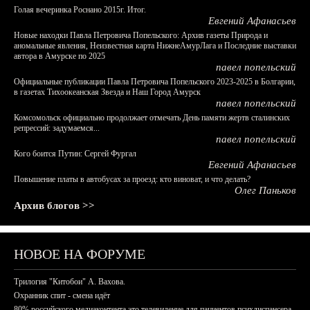
Голая вечеринка Роснано 2015г. Итог.
Евгений Афанасьев
Новые находки Павла Петровича Попельского: Архив газеты Природа и
аномальные явления, Неизвестная карта НижнеАмурЛага и Последние выставки
автора в Амурске по 2025
павел попельский
Официальные публикации Павла Петровича Попельского 2023-2025 в Болгарии,
в газетах Тихоокеанская Звезда и Наш Город Амурск
павел попельский
Комсомольск официально продолжает отмечать День памяти жертв сталинских
репрессий: задумаемся...
павел попельский
Кого боится Путин: Сергей Фургал
Евгений Афанасьев
Повышение платы в автобусах за проезд: кто виноват, и что делать?
Олег Паньков
Архив блогов >>
НОВОЕ НА ФОРУМЕ
Трилогия "Китобои" А. Вахова.
Охранник спит - смена идёт
80% российского медиаконтента это телевидение для пациентов психдиспансера