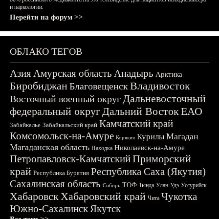
и наркологии.
Перейти на форум >>
ОБЛАКО ТЕГОВ
Азия
Амурская область
Анадырь
Арктика
Биробиджан
Владивосток
Благовещенск
Дальневосточный
Восточный военный округ
федеральный округ
Дальний Восток
ЕАО
Камчатский край
Забайкалье
Забайкальский край
Комсомольск-на-Амуре
Магадан
Курилы
Корякия
Магаданская область
Николаевск-на-Амуре
Находка
Приморский
Петропавловск-Камчатский
край
Республика Саха (Якутия)
Республика Бурятия
Сахалинская область
ТОФ
Тында
Улан-Удэ
Уссурийск
Сибирь
Хабаровск
Хабаровский край
Чукотка
Чита
Южно-Сахалинск
Якутск