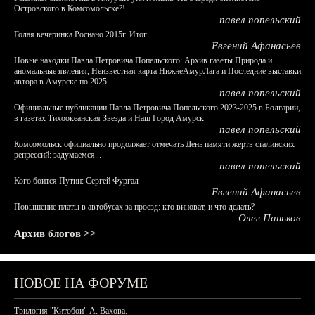
Островского в Комсомольске?!
павел попельский
Голая вечеринка Роснано 2015г. Итог.
Евгений Афанасьев
Новые находки Павла Петровича Попельского: Архив газеты Природа и
аномальные явления, Неизвестная карта НижнеАмурЛага и Последние выставки
автора в Амурске по 2025
павел попельский
Официальные публикации Павла Петровича Попельского 2023-2025 в Болгарии,
в газетах Тихоокеанская Звезда и Наш Город Амурск
павел попельский
Комсомольск официально продолжает отмечать День памяти жертв сталинских
репрессий: задумаемся...
павел попельский
Кого боится Путин: Сергей Фургал
Евгений Афанасьев
Повышение платы в автобусах за проезд: кто виноват, и что делать?
Олег Паньков
Архив блогов >>
НОВОЕ НА ФОРУМЕ
Трилогия "Китобои" А. Вахова.