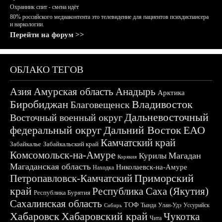
Охранник спит - смена идёт
80% российского медиаконтента это телевидение для пациентов психдиспансера
и наркологии.
Перейти на форум >>
ОБЛАКО ТЕГОВ
Азия
Амурская область
Анадырь
Арктика
Биробиджан
Владивосток
Благовещенск
Дальневосточный
Восточный военный округ
федеральный округ
Дальний Восток
ЕАО
Камчатский край
Забайкалье
Забайкальский край
Комсомольск-на-Амуре
Магадан
Курилы
Корякия
Магаданская область
Николаевск-на-Амуре
Находка
Приморский
Петропавловск-Камчатский
край
Республика Саха (Якутия)
Республика Бурятия
Сахалинская область
ТОФ
Тында
Улан-Удэ
Уссурийск
Сибирь
Хабаровск
Хабаровский край
Чукотка
Чита