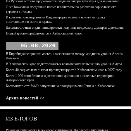
На Русском острове продолжается создание инфраструктуры для инноваций
Олег Кожемяко представил новые инициативы по развитию горнолыжного
туризма в России
В краевой больнице имени Владимирцева освоили новую методику
восстановления после инсульта
Дальневосточная студия кинохроники получила поддержку Дмитрия Демешина
Новый циклон приближается к Хабаровскому краю
05.08.2026
В Биробиджане прошел мастер-класс стилиста международного уровня Алекса
Датского
В Хабаровском крае подготовились к возможному повышению уровня Амура
Более 40 социальных выплат проиндексируют в Хабаровском крае в 2027 году
Более 1 000 тонн бензина и дизтоплива доставили в северные территории
Хабаровского края
Бесплатную сеть Wi-Fi запустили на площади имени Ленина в Хабаровске
Архив новостей >>
ИЗ БЛОГОВ
Районная библиотека в Амурске уничтожена. На очереди библиотека