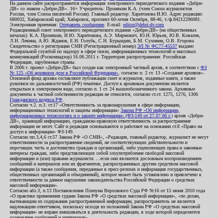
На данном сайте распространяется информация электронного периодического издания «Дебри-
ДВ» со знаком «Дебри-ДВ». 16+ Учредитель: Пронякин К.А. (член Союза журналистов
России, член Союза писателей России). Главный редактор: Харитонова И.Ю. Адрес редакции:
680032, Хабаровский край, Хабаровск, проспект 60-летия Октября, 88-46, т./ф.84212296081.
Электронная приемная:
Отправить сообщение
. E-mail:
editor@debri-dv.com
Редакционный совет электронного периодического издания «Дебри-ДВ» (на общественных
началах): К.А. Пронякин, И.Ю. Харитонова, А.Э. Мирмович, Ю.Н. Юрьев, Ю.В. Ковалев,
Л.Н. Левина, А.Ю. Жданов, Е.Н. Голубь, С.Н. Бурындин, Б.М. Сухинин, О.В. Егорова
Свидетельство о регистрации СМИ (Регистрационный номер)
ЭЛ № ФС77-45537
выдано
Федеральной службой по надзору в сфере связи, информационных технологий и массовых
коммуникаций (Роскомнадзор) 16.06.2011 г. Территория распространения: Российская
Федерация, зарубежные страны.
В 2006 г. проект «Дебри-ДВ» был создан как электронный частный архив, в соответствии с
ФЗ
№ 125 «Об архивном деле в Российской Федерации»
, согласно п. 2 ст. 13 «Создание архивов».
Основной фонд архива составляют публикации газет и журналов, изданные книги, а также
рукописи по дальневосточной (РФ) тематике. Доступ к архивным документам является
открытым в электронном виде, согласно п. 1 ст. 24 вышеобозначенного закона. Архивные
документы к частной собственности редакции не относятся, согласно ст.ст. 1275, 1276, 1306
Гражданского кодекса РФ
.
Согласно ч.2. п.3. ст.17 «Ответственность за правонарушения в сфере информации,
информационных технологий и защиты информации»
Закона РФ «Об информации,
информационных технологиях и о защите информации» (ФЗ-149 от 27.07.06 г.)
архив «Дебри-
ДВ», хранящий информацию, гражданско-правовую ответственность за распространение
информации не несет. Сайт и редакция основываются и работают на основании ст.8 «Право на
доступ к информации» ФЗ-149.
Согласно пп.3,4,6 ст.57 Закона РФ «О СМИ», «Редакция, главный редактор, журналист не несут
ответственности за распространение сведений, не соответствующих действительности и
порочащих честь и достоинство граждан и организаций, либо ущемляющих права и законные
интересы граждан, либо представляющих собой злоупотребление свободой массовой
информации и (или) правами журналиста: ...если они являются дословным воспроизведением
сообщений и материалов или их фрагментов, распространенных другим средством массовой
информации (а также сообщения, переданные в пресс-релизах и информация государственных,
общественных организаций и объединений), которое может быть установлено и привлечено к
ответственности за данное нарушение законодательства Российской Федерации о средствах
массовой информации».
Согласно абз.3, п.13 Постановления Пленума Верховного Суда РФ №16 от 15 июня 2010 года
«О практике применения судами Закона РФ «О средствах массовой информации», «по делам,
вытекающим из содержания распространенной информации, распространитель не является
надлежащим ответчиком, поскольку исходя из положений Закона РФ «О средствах массовой
информации» не вправе вмешиваться в деятельность редакции, в ходе которой определяется
содержание сообщений и материалов».