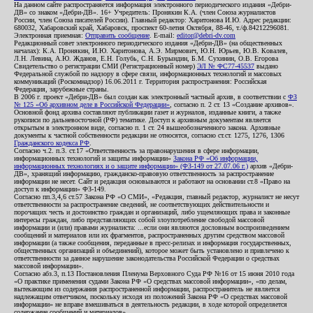
На данном сайте распространяется информация электронного периодического издания «Дебри-
ДВ» со знаком «Дебри-ДВ». 16+ Учредитель: Пронякин К.А. (член Союза журналистов
России, член Союза писателей России). Главный редактор: Харитонова И.Ю. Адрес редакции:
680032, Хабаровский край, Хабаровск, проспект 60-летия Октября, 88-46, т./ф.84212296081.
Электронная приемная:
Отправить сообщение
. E-mail:
editor@debri-dv.com
Редакционный совет электронного периодического издания «Дебри-ДВ» (на общественных
началах): К.А. Пронякин, И.Ю. Харитонова, А.Э. Мирмович, Ю.Н. Юрьев, Ю.В. Ковалев,
Л.Н. Левина, А.Ю. Жданов, Е.Н. Голубь, С.Н. Бурындин, Б.М. Сухинин, О.В. Егорова
Свидетельство о регистрации СМИ (Регистрационный номер)
ЭЛ № ФС77-45537
выдано
Федеральной службой по надзору в сфере связи, информационных технологий и массовых
коммуникаций (Роскомнадзор) 16.06.2011 г. Территория распространения: Российская
Федерация, зарубежные страны.
В 2006 г. проект «Дебри-ДВ» был создан как электронный частный архив, в соответствии с
ФЗ
№ 125 «Об архивном деле в Российской Федерации»
, согласно п. 2 ст. 13 «Создание архивов».
Основной фонд архива составляют публикации газет и журналов, изданные книги, а также
рукописи по дальневосточной (РФ) тематике. Доступ к архивным документам является
открытым в электронном виде, согласно п. 1 ст. 24 вышеобозначенного закона. Архивные
документы к частной собственности редакции не относятся, согласно ст.ст. 1275, 1276, 1306
Гражданского кодекса РФ
.
Согласно ч.2. п.3. ст.17 «Ответственность за правонарушения в сфере информации,
информационных технологий и защиты информации»
Закона РФ «Об информации,
информационных технологиях и о защите информации» (ФЗ-149 от 27.07.06 г.)
архив «Дебри-
ДВ», хранящий информацию, гражданско-правовую ответственность за распространение
информации не несет. Сайт и редакция основываются и работают на основании ст.8 «Право на
доступ к информации» ФЗ-149.
Согласно пп.3,4,6 ст.57 Закона РФ «О СМИ», «Редакция, главный редактор, журналист не несут
ответственности за распространение сведений, не соответствующих действительности и
порочащих честь и достоинство граждан и организаций, либо ущемляющих права и законные
интересы граждан, либо представляющих собой злоупотребление свободой массовой
информации и (или) правами журналиста: ...если они являются дословным воспроизведением
сообщений и материалов или их фрагментов, распространенных другим средством массовой
информации (а также сообщения, переданные в пресс-релизах и информация государственных,
общественных организаций и объединений), которое может быть установлено и привлечено к
ответственности за данное нарушение законодательства Российской Федерации о средствах
массовой информации».
Согласно абз.3, п.13 Постановления Пленума Верховного Суда РФ №16 от 15 июня 2010 года
«О практике применения судами Закона РФ «О средствах массовой информации», «по делам,
вытекающим из содержания распространенной информации, распространитель не является
надлежащим ответчиком, поскольку исходя из положений Закона РФ «О средствах массовой
информации» не вправе вмешиваться в деятельность редакции, в ходе которой определяется
содержание сообщений и материалов».