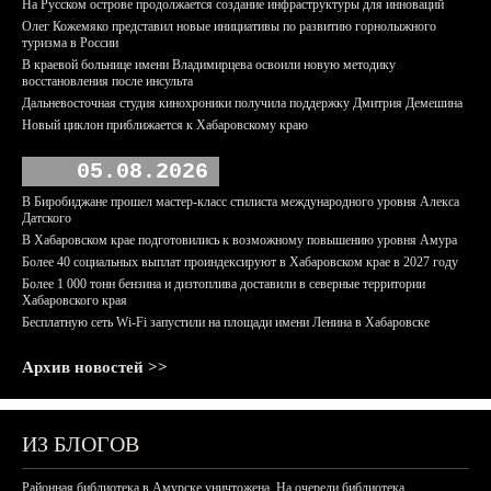
На Русском острове продолжается создание инфраструктуры для инноваций
Олег Кожемяко представил новые инициативы по развитию горнолыжного
туризма в России
В краевой больнице имени Владимирцева освоили новую методику
восстановления после инсульта
Дальневосточная студия кинохроники получила поддержку Дмитрия Демешина
Новый циклон приближается к Хабаровскому краю
05.08.2026
В Биробиджане прошел мастер-класс стилиста международного уровня Алекса
Датского
В Хабаровском крае подготовились к возможному повышению уровня Амура
Более 40 социальных выплат проиндексируют в Хабаровском крае в 2027 году
Более 1 000 тонн бензина и дизтоплива доставили в северные территории
Хабаровского края
Бесплатную сеть Wi-Fi запустили на площади имени Ленина в Хабаровске
Архив новостей >>
ИЗ БЛОГОВ
Районная библиотека в Амурске уничтожена. На очереди библиотека