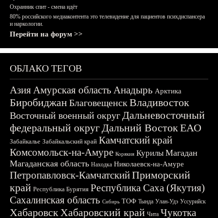
Охранник спит - смена идёт
80% российского медиаконтента это телевидение для пациентов психдиспансера
и наркологии.
Перейти на форум >>
ОБЛАКО ТЕГОВ
Азия
Амурская область
Анадырь
Арктика
Биробиджан
Владивосток
Благовещенск
Дальневосточный
Восточный военный округ
федеральный округ
Дальний Восток
ЕАО
Камчатский край
Забайкалье
Забайкальский край
Комсомольск-на-Амуре
Магадан
Курилы
Корякия
Магаданская область
Николаевск-на-Амуре
Находка
Приморский
Петропавловск-Камчатский
край
Республика Саха (Якутия)
Республика Бурятия
Сахалинская область
ТОФ
Тында
Улан-Удэ
Уссурийск
Сибирь
Хабаровск
Хабаровский край
Чукотка
Чита