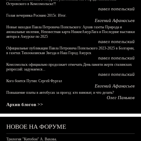
Островского в Комсомольске?!
павел попельский
Голая вечеринка Роснано 2015г. Итог.
Евгений Афанасьев
Новые находки Павла Петровича Попельского: Архив газеты Природа и
аномальные явления, Неизвестная карта НижнеАмурЛага и Последние выставки
автора в Амурске по 2025
павел попельский
Официальные публикации Павла Петровича Попельского 2023-2025 в Болгарии,
в газетах Тихоокеанская Звезда и Наш Город Амурск
павел попельский
Комсомольск официально продолжает отмечать День памяти жертв сталинских
репрессий: задумаемся...
павел попельский
Кого боится Путин: Сергей Фургал
Евгений Афанасьев
Повышение платы в автобусах за проезд: кто виноват, и что делать?
Олег Паньков
Архив блогов >>
НОВОЕ НА ФОРУМЕ
Трилогия "Китобои" А. Вахова.