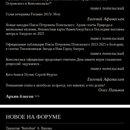
Островского в Комсомольске?!
павел попельский
Голая вечеринка Роснано 2015г. Итог.
Евгений Афанасьев
Новые находки Павла Петровича Попельского: Архив газеты Природа и
аномальные явления, Неизвестная карта НижнеАмурЛага и Последние выставки
автора в Амурске по 2025
павел попельский
Официальные публикации Павла Петровича Попельского 2023-2025 в Болгарии,
в газетах Тихоокеанская Звезда и Наш Город Амурск
павел попельский
Комсомольск официально продолжает отмечать День памяти жертв сталинских
репрессий: задумаемся...
павел попельский
Кого боится Путин: Сергей Фургал
Евгений Афанасьев
Повышение платы в автобусах за проезд: кто виноват, и что делать?
Олег Паньков
Архив блогов >>
НОВОЕ НА ФОРУМЕ
Трилогия "Китобои" А. Вахова.