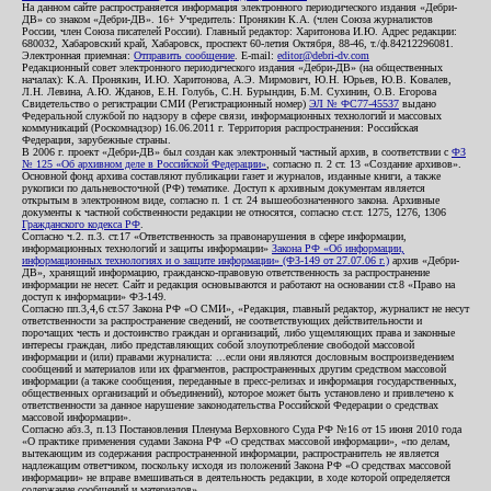
На данном сайте распространяется информация электронного периодического издания «Дебри-
ДВ» со знаком «Дебри-ДВ». 16+ Учредитель: Пронякин К.А. (член Союза журналистов
России, член Союза писателей России). Главный редактор: Харитонова И.Ю. Адрес редакции:
680032, Хабаровский край, Хабаровск, проспект 60-летия Октября, 88-46, т./ф.84212296081.
Электронная приемная:
Отправить сообщение
. E-mail:
editor@debri-dv.com
Редакционный совет электронного периодического издания «Дебри-ДВ» (на общественных
началах): К.А. Пронякин, И.Ю. Харитонова, А.Э. Мирмович, Ю.Н. Юрьев, Ю.В. Ковалев,
Л.Н. Левина, А.Ю. Жданов, Е.Н. Голубь, С.Н. Бурындин, Б.М. Сухинин, О.В. Егорова
Свидетельство о регистрации СМИ (Регистрационный номер)
ЭЛ № ФС77-45537
выдано
Федеральной службой по надзору в сфере связи, информационных технологий и массовых
коммуникаций (Роскомнадзор) 16.06.2011 г. Территория распространения: Российская
Федерация, зарубежные страны.
В 2006 г. проект «Дебри-ДВ» был создан как электронный частный архив, в соответствии с
ФЗ
№ 125 «Об архивном деле в Российской Федерации»
, согласно п. 2 ст. 13 «Создание архивов».
Основной фонд архива составляют публикации газет и журналов, изданные книги, а также
рукописи по дальневосточной (РФ) тематике. Доступ к архивным документам является
открытым в электронном виде, согласно п. 1 ст. 24 вышеобозначенного закона. Архивные
документы к частной собственности редакции не относятся, согласно ст.ст. 1275, 1276, 1306
Гражданского кодекса РФ
.
Согласно ч.2. п.3. ст.17 «Ответственность за правонарушения в сфере информации,
информационных технологий и защиты информации»
Закона РФ «Об информации,
информационных технологиях и о защите информации» (ФЗ-149 от 27.07.06 г.)
архив «Дебри-
ДВ», хранящий информацию, гражданско-правовую ответственность за распространение
информации не несет. Сайт и редакция основываются и работают на основании ст.8 «Право на
доступ к информации» ФЗ-149.
Согласно пп.3,4,6 ст.57 Закона РФ «О СМИ», «Редакция, главный редактор, журналист не несут
ответственности за распространение сведений, не соответствующих действительности и
порочащих честь и достоинство граждан и организаций, либо ущемляющих права и законные
интересы граждан, либо представляющих собой злоупотребление свободой массовой
информации и (или) правами журналиста: ...если они являются дословным воспроизведением
сообщений и материалов или их фрагментов, распространенных другим средством массовой
информации (а также сообщения, переданные в пресс-релизах и информация государственных,
общественных организаций и объединений), которое может быть установлено и привлечено к
ответственности за данное нарушение законодательства Российской Федерации о средствах
массовой информации».
Согласно абз.3, п.13 Постановления Пленума Верховного Суда РФ №16 от 15 июня 2010 года
«О практике применения судами Закона РФ «О средствах массовой информации», «по делам,
вытекающим из содержания распространенной информации, распространитель не является
надлежащим ответчиком, поскольку исходя из положений Закона РФ «О средствах массовой
информации» не вправе вмешиваться в деятельность редакции, в ходе которой определяется
содержание сообщений и материалов».