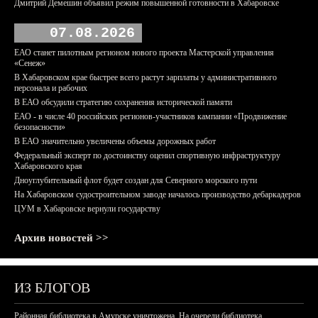
Дмитрий Демешин объявил режим повышенной готовности в Хабаровске
07.08.2026
ЕАО станет пилотным регионом нового проекта Мастерской управления
«Сенеж»
В Хабаровском крае быстрее всего растут зарплаты у административного
персонала и рабочих
В ЕАО обсудили стратегию сохранения исторической памяти
ЕАО - в числе 40 российских регионов-участников кампании «Продвижение
безопасности»
В ЕАО значительно увеличены объемы дорожных работ
Федеральный эксперт по достоинству оценил спортивную инфраструктуру
Хабаровского края
Дноуглубительный флот будет создан для Северного морского пути
На Хабаровском судостроительном заводе началось производство дебаркадеров
ЦУМ в Хабаровске вернули государству
Архив новостей >>
ИЗ БЛОГОВ
Районная библиотека в Амурске уничтожена. На очереди библиотека