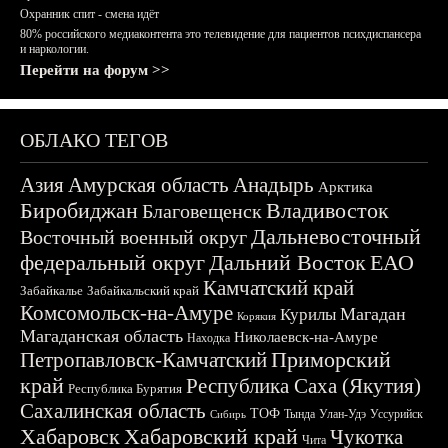
Охранник спит - смена идёт
80% российского медиаконтента это телевидение для пациентов психдиспансера
и наркологии.
Перейти на форум >>
ОБЛАКО ТЕГОВ
Азия
Амурская область
Анадырь
Арктика
Биробиджан
Владивосток
Благовещенск
Дальневосточный
Восточный военный округ
федеральный округ
Дальний Восток
ЕАО
Камчатский край
Забайкалье
Забайкальский край
Комсомольск-на-Амуре
Магадан
Курилы
Корякия
Магаданская область
Николаевск-на-Амуре
Находка
Приморский
Петропавловск-Камчатский
край
Республика Саха (Якутия)
Республика Бурятия
Сахалинская область
ТОФ
Тында
Улан-Удэ
Уссурийск
Сибирь
Хабаровск
Хабаровский край
Чукотка
Чита