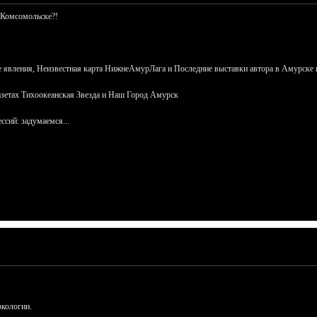
 Комсомольске?!
 явления, Неизвестная карта НижнеАмурЛага и Последние выставки автора в Амурске 
азетах Тихоокеанская Звезда и Наш Город Амурск
сий: задумаемся...
ркологии.