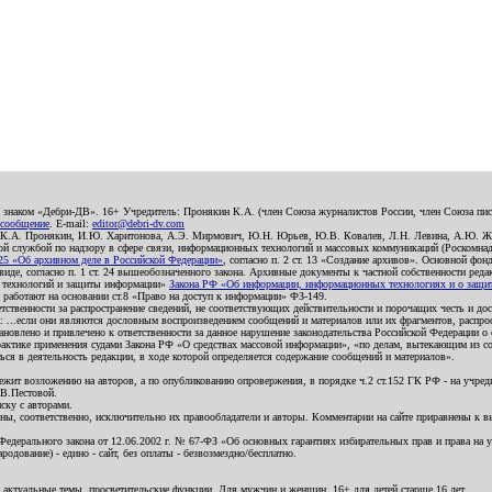
о знаком «Дебри-ДВ». 16+ Учредитель: Пронякин К.А. (член Союза журналистов России, член Союза писа
 сообщение
. E-mail:
editor@debri-dv.com
): К.А. Пронякин, И.Ю. Харитонова, А.Э. Мирмович, Ю.Н. Юрьев, Ю.В. Ковалев, Л.Н. Левина, А.Ю. Ж
 службой по надзору в сфере связи, информационных технологий и массовых коммуникаций (Роскомнадзо
5 «Об архивном деле в Российской Федерации»
, согласно п. 2 ст. 13 «Создание архивов». Основной фон
е, согласно п. 1 ст. 24 вышеобозначенного закона. Архивные документы к частной собственности редакци
ых технологий и защиты информации»
Закона РФ «Об информации, информационных технологиях и о защите
и работают на основании ст.8 «Право на доступ к информации» ФЗ-149.
етственности за распространение сведений, не соответствующих действительности и порочащих честь и д
 ...если они являются дословным воспроизведением сообщений и материалов или их фрагментов, распро
новлено и привлечено к ответственности за данное нарушение законодательства Российской Федерации о
актике применения судами Закона РФ «О средствах массовой информации», «по делам, вытекающим из со
ся в деятельность редакции, в ходе которой определяется содержание сообщений и материалов».
жит возложению на авторов, а по опубликованию опровержения, в порядке ч.2 ст.152 ГК РФ - на учредит
.В.Пестовой.
ску с авторами.
енны, соответственно, исключительно их правообладатели и авторы. Комментарии на сайте приравнены к
дерального закона от 12.06.2002 г. № 67-ФЗ «Об основных гарантиях избирательных прав и права на уча
дование) - едино - сайт, без оплаты - безвозмездно/бесплатно.
 актуальные темы, просветительские функции. Для мужчин и женщин. 16+ для детей старше 16 лет.