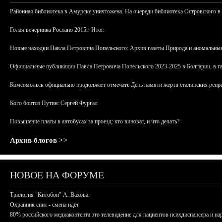
Районная библиотека в Амурске уничтожена. На очереди библиотека Островского в
Голая вечеринка Роснано 2015г. Итог.
Новые находки Павла Петровича Попельского: Архив газеты Природа и аномальные
Официальные публикации Павла Петровича Попельского 2023-2025 в Болгарии, в г
Комсомольск официально продолжает отмечать День памяти жертв сталинских репрес
Кого боится Путин: Сергей Фургал
Повышение платы в автобусах за проезд: кто виноват, и что делать?
Архив блогов >>
НОВОЕ НА ФОРУМЕ
Трилогия "Китобои" А. Вахова.
Охранник спит - смена идёт
80% российского медиаконтента это телевидение для пациентов психдиспансера и на