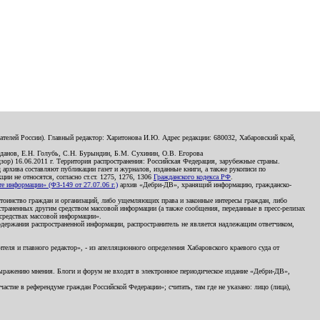
телей России). Главный редактор: Харитонова И.Ю. Адрес редакции: 680032, Хабаровский край,
данов, Е.Н. Голубь, С.Н. Бурындин, Б.М. Сухинин, О.В. Егорова
р) 16.06.2011 г. Территория распространения: Российская Федерация, зарубежные страны.
д архива составляют публикации газет и журналов, изданные книги, а также рукописи по
и не относятся, согласно ст.ст. 1275, 1276, 1306
Гражданского кодекса РФ
.
 информации» (ФЗ-149 от 27.07.06 г.)
архив «Дебри-ДВ», хранящий информацию, гражданско-
остоинство граждан и организаций, либо ущемляющих права и законные интересы граждан, либо
страненных другим средством массовой информации (а также сообщения, переданные в пресс-релизах
 средствах массовой информации».
держания распространенной информации, распространитель не является надлежащим ответчиком,
еля и главного редактор», - из апелляционного определения Хабаровского краевого суда от
 выражению мнения. Блоги и форум не входят в электронное периодическое издание «Дебри-ДВ»,
стие в референдуме граждан Российской Федерации»; считать, там где не указано: лицо (лица),