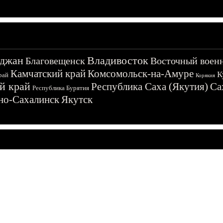
джан
Владивосток
Благовещенск
Восточный воен
Камчатский край
Комсомольск-на-Амуре
К
рай
Корякия
й край
Республика Саха (Якутия)
Са
Республика Бурятия
о-Сахалинск
Якутск