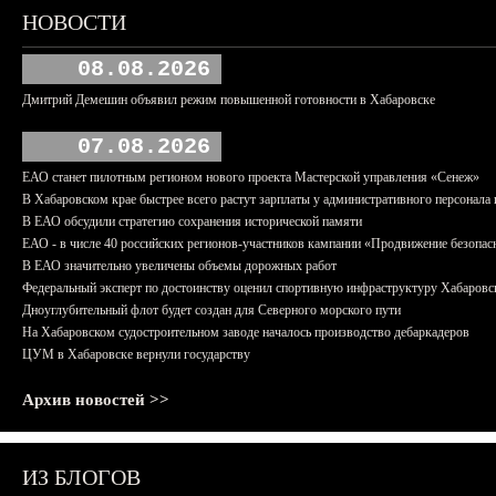
НОВОСТИ
08.08.2026
Дмитрий Демешин объявил режим повышенной готовности в Хабаровске
07.08.2026
ЕАО станет пилотным регионом нового проекта Мастерской управления «Сенеж»
В Хабаровском крае быстрее всего растут зарплаты у административного персонала 
В ЕАО обсудили стратегию сохранения исторической памяти
ЕАО - в числе 40 российских регионов-участников кампании «Продвижение безопас
В ЕАО значительно увеличены объемы дорожных работ
Федеральный эксперт по достоинству оценил спортивную инфраструктуру Хабаровс
Дноуглубительный флот будет создан для Северного морского пути
На Хабаровском судостроительном заводе началось производство дебаркадеров
ЦУМ в Хабаровске вернули государству
Архив новостей >>
ИЗ БЛОГОВ