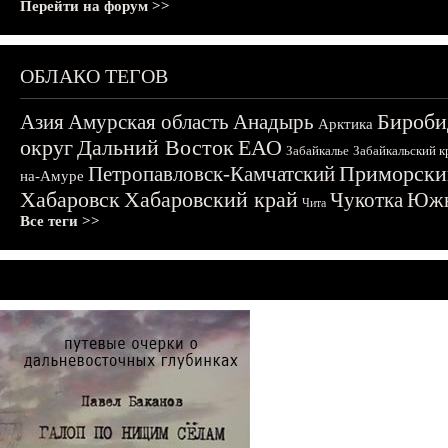
Перейти на форум >>
ОБЛАКО ТЕГОВ
Бироби
Азия
Амурская область
Анадырь
Арктика
округ
Дальний Восток
ЕАО
Забайкалье
Забайкальский к
Приморски
Петропавловск-Камчатский
на-Амуре
Хабаровск
Хабаровский край
Чукотка
Южн
Чита
Все теги >>