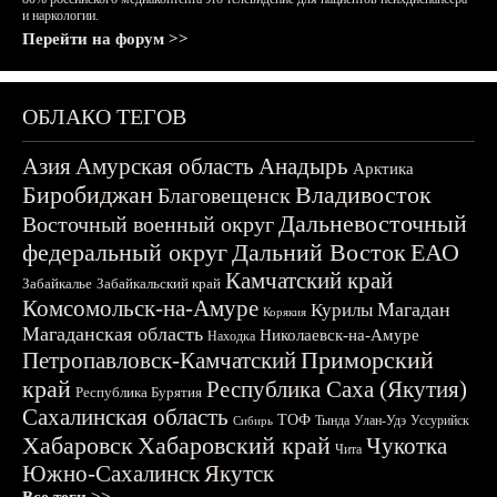
и наркологии.
Перейти на форум >>
ОБЛАКО ТЕГОВ
Азия
Амурская область
Анадырь
Арктика
Биробиджан
Владивосток
Благовещенск
Дальневосточный
Восточный военный округ
федеральный округ
Дальний Восток
ЕАО
Камчатский край
Забайкалье
Забайкальский край
Комсомольск-на-Амуре
Магадан
Курилы
Корякия
Магаданская область
Николаевск-на-Амуре
Находка
Приморский
Петропавловск-Камчатский
край
Республика Саха (Якутия)
Республика Бурятия
Сахалинская область
ТОФ
Тында
Улан-Удэ
Уссурийск
Сибирь
Хабаровск
Хабаровский край
Чукотка
Чита
Южно-Сахалинск
Якутск