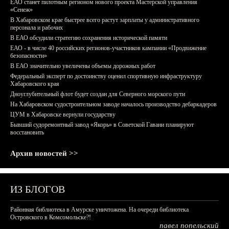
ЕАО станет пилотным регионом нового проекта Мастерской управления
«Сенеж»
В Хабаровском крае быстрее всего растут зарплаты у административного
персонала и рабочих
В ЕАО обсудили стратегию сохранения исторической памяти
ЕАО - в числе 40 российских регионов-участников кампании «Продвижение
безопасности»
В ЕАО значительно увеличены объемы дорожных работ
Федеральный эксперт по достоинству оценил спортивную инфраструктуру
Хабаровского края
Дноуглубительный флот будет создан для Северного морского пути
На Хабаровском судостроительном заводе началось производство дебаркадеров
ЦУМ в Хабаровске вернули государству
Бывший судоремонтный завод «Якорь» в Советской Гавани планируют
восстановить
Архив новостей >>
ИЗ БЛОГОВ
Районная библиотека в Амурске уничтожена. На очереди библиотека
Островского в Комсомольске?!
павел попельский