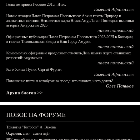
Голая вечеринка Роснано 2015г. Итог.
Евгений Афанасьев
Новые находки Павла Петровича Попельского: Архив газеты Природа и
аномальные явления, Неизвестная карта НижнеАмурЛага и Последние выставки
автора в Амурске по 2025
павел попельский
Официальные публикации Павла Петровича Попельского 2023-2025 в Болгарии,
в газетах Тихоокеанская Звезда и Наш Город Амурск
павел попельский
Комсомольск официально продолжает отмечать День памяти жертв сталинских
репрессий: задумаемся...
павел попельский
Кого боится Путин: Сергей Фургал
Евгений Афанасьев
Повышение платы в автобусах за проезд: кто виноват, и что делать?
Олег Паньков
Архив блогов >>
НОВОЕ НА ФОРУМЕ
Трилогия "Китобои" А. Вахова.
Охранник спит - смена идёт
80% российского медиаконтента это телевидение для пациентов психдиспансера