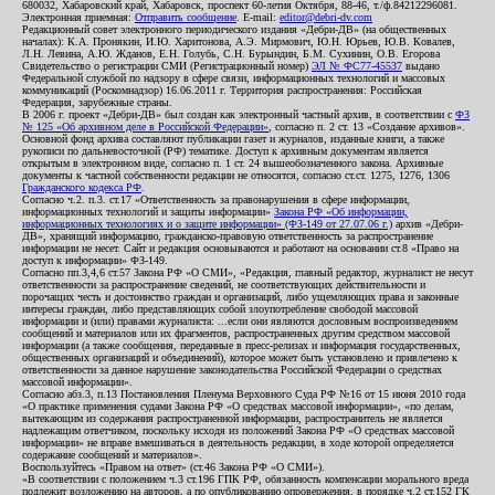
680032, Хабаровский край, Хабаровск, проспект 60-летия Октября, 88-46, т./ф.84212296081.
Электронная приемная:
Отправить сообщение
. E-mail:
editor@debri-dv.com
Редакционный совет электронного периодического издания «Дебри-ДВ» (на общественных
началах): К.А. Пронякин, И.Ю. Харитонова, А.Э. Мирмович, Ю.Н. Юрьев, Ю.В. Ковалев,
Л.Н. Левина, А.Ю. Жданов, Е.Н. Голубь, С.Н. Бурындин, Б.М. Сухинин, О.В. Егорова
Свидетельство о регистрации СМИ (Регистрационный номер)
ЭЛ № ФС77-45537
выдано
Федеральной службой по надзору в сфере связи, информационных технологий и массовых
коммуникаций (Роскомнадзор) 16.06.2011 г. Территория распространения: Российская
Федерация, зарубежные страны.
В 2006 г. проект «Дебри-ДВ» был создан как электронный частный архив, в соответствии с
ФЗ
№ 125 «Об архивном деле в Российской Федерации»
, согласно п. 2 ст. 13 «Создание архивов».
Основной фонд архива составляют публикации газет и журналов, изданные книги, а также
рукописи по дальневосточной (РФ) тематике. Доступ к архивным документам является
открытым в электронном виде, согласно п. 1 ст. 24 вышеобозначенного закона. Архивные
документы к частной собственности редакции не относятся, согласно ст.ст. 1275, 1276, 1306
Гражданского кодекса РФ
.
Согласно ч.2. п.3. ст.17 «Ответственность за правонарушения в сфере информации,
информационных технологий и защиты информации»
Закона РФ «Об информации,
информационных технологиях и о защите информации» (ФЗ-149 от 27.07.06 г.)
архив «Дебри-
ДВ», хранящий информацию, гражданско-правовую ответственность за распространение
информации не несет. Сайт и редакция основываются и работают на основании ст.8 «Право на
доступ к информации» ФЗ-149.
Согласно пп.3,4,6 ст.57 Закона РФ «О СМИ», «Редакция, главный редактор, журналист не несут
ответственности за распространение сведений, не соответствующих действительности и
порочащих честь и достоинство граждан и организаций, либо ущемляющих права и законные
интересы граждан, либо представляющих собой злоупотребление свободой массовой
информации и (или) правами журналиста: ...если они являются дословным воспроизведением
сообщений и материалов или их фрагментов, распространенных другим средством массовой
информации (а также сообщения, переданные в пресс-релизах и информация государственных,
общественных организаций и объединений), которое может быть установлено и привлечено к
ответственности за данное нарушение законодательства Российской Федерации о средствах
массовой информации».
Согласно абз.3, п.13 Постановления Пленума Верховного Суда РФ №16 от 15 июня 2010 года
«О практике применения судами Закона РФ «О средствах массовой информации», «по делам,
вытекающим из содержания распространенной информации, распространитель не является
надлежащим ответчиком, поскольку исходя из положений Закона РФ «О средствах массовой
информации» не вправе вмешиваться в деятельность редакции, в ходе которой определяется
содержание сообщений и материалов».
Воспользуйтесь «Правом на ответ» (ст.46 Закона РФ «О СМИ»).
«В соответствии с положением ч.3 ст.196 ГПК РФ, обязанность компенсации морального вреда
подлежит возложению на авторов, а по опубликованию опровержения, в порядке ч.2 ст.152 ГК