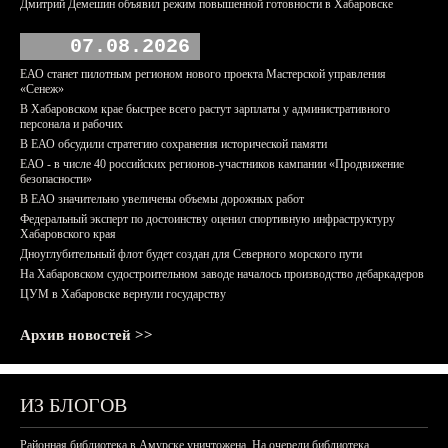
Дмитрий Демешин объявил режим повышенной готовности в Хабаровске
07.08.2026
ЕАО станет пилотным регионом нового проекта Мастерской управления
«Сенеж»
В Хабаровском крае быстрее всего растут зарплаты у административного
персонала и рабочих
В ЕАО обсудили стратегию сохранения исторической памяти
ЕАО - в числе 40 российских регионов-участников кампании «Продвижение
безопасности»
В ЕАО значительно увеличены объемы дорожных работ
Федеральный эксперт по достоинству оценил спортивную инфраструктуру
Хабаровского края
Дноуглубительный флот будет создан для Северного морского пути
На Хабаровском судостроительном заводе началось производство дебаркадеров
ЦУМ в Хабаровске вернули государству
Архив новостей >>
ИЗ БЛОГОВ
Районная библиотека в Амурске уничтожена. На очереди библиотека