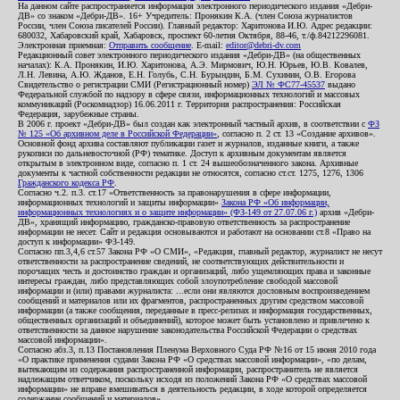
На данном сайте распространяется информация электронного периодического издания «Дебри-
ДВ» со знаком «Дебри-ДВ». 16+ Учредитель: Пронякин К.А. (член Союза журналистов
России, член Союза писателей России). Главный редактор: Харитонова И.Ю. Адрес редакции:
680032, Хабаровский край, Хабаровск, проспект 60-летия Октября, 88-46, т./ф.84212296081.
Электронная приемная:
Отправить сообщение
. E-mail:
editor@debri-dv.com
Редакционный совет электронного периодического издания «Дебри-ДВ» (на общественных
началах): К.А. Пронякин, И.Ю. Харитонова, А.Э. Мирмович, Ю.Н. Юрьев, Ю.В. Ковалев,
Л.Н. Левина, А.Ю. Жданов, Е.Н. Голубь, С.Н. Бурындин, Б.М. Сухинин, О.В. Егорова
Свидетельство о регистрации СМИ (Регистрационный номер)
ЭЛ № ФС77-45537
выдано
Федеральной службой по надзору в сфере связи, информационных технологий и массовых
коммуникаций (Роскомнадзор) 16.06.2011 г. Территория распространения: Российская
Федерация, зарубежные страны.
В 2006 г. проект «Дебри-ДВ» был создан как электронный частный архив, в соответствии с
ФЗ
№ 125 «Об архивном деле в Российской Федерации»
, согласно п. 2 ст. 13 «Создание архивов».
Основной фонд архива составляют публикации газет и журналов, изданные книги, а также
рукописи по дальневосточной (РФ) тематике. Доступ к архивным документам является
открытым в электронном виде, согласно п. 1 ст. 24 вышеобозначенного закона. Архивные
документы к частной собственности редакции не относятся, согласно ст.ст. 1275, 1276, 1306
Гражданского кодекса РФ
.
Согласно ч.2. п.3. ст.17 «Ответственность за правонарушения в сфере информации,
информационных технологий и защиты информации»
Закона РФ «Об информации,
информационных технологиях и о защите информации» (ФЗ-149 от 27.07.06 г.)
архив «Дебри-
ДВ», хранящий информацию, гражданско-правовую ответственность за распространение
информации не несет. Сайт и редакция основываются и работают на основании ст.8 «Право на
доступ к информации» ФЗ-149.
Согласно пп.3,4,6 ст.57 Закона РФ «О СМИ», «Редакция, главный редактор, журналист не несут
ответственности за распространение сведений, не соответствующих действительности и
порочащих честь и достоинство граждан и организаций, либо ущемляющих права и законные
интересы граждан, либо представляющих собой злоупотребление свободой массовой
информации и (или) правами журналиста: ...если они являются дословным воспроизведением
сообщений и материалов или их фрагментов, распространенных другим средством массовой
информации (а также сообщения, переданные в пресс-релизах и информация государственных,
общественных организаций и объединений), которое может быть установлено и привлечено к
ответственности за данное нарушение законодательства Российской Федерации о средствах
массовой информации».
Согласно абз.3, п.13 Постановления Пленума Верховного Суда РФ №16 от 15 июня 2010 года
«О практике применения судами Закона РФ «О средствах массовой информации», «по делам,
вытекающим из содержания распространенной информации, распространитель не является
надлежащим ответчиком, поскольку исходя из положений Закона РФ «О средствах массовой
информации» не вправе вмешиваться в деятельность редакции, в ходе которой определяется
содержание сообщений и материалов».