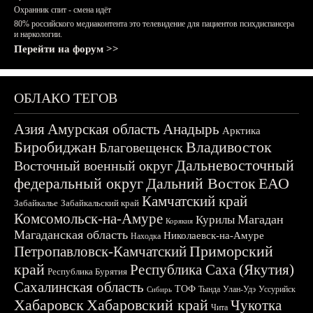
Охранник спит - смена идёт
80% российского медиаконтента это телевидение для пациентов психдиспансера
и наркологии.
Перейти на форум >>
ОБЛАКО ТЕГОВ
Азия
Амурская область
Анадырь
Арктика
Биробиджан
Владивосток
Благовещенск
Дальневосточный
Восточный военный округ
федеральный округ
Дальний Восток
ЕАО
Камчатский край
Забайкалье
Забайкальский край
Комсомольск-на-Амуре
Магадан
Курилы
Корякия
Магаданская область
Николаевск-на-Амуре
Находка
Приморский
Петропавловск-Камчатский
край
Республика Саха (Якутия)
Республика Бурятия
Сахалинская область
ТОФ
Тында
Улан-Удэ
Уссурийск
Сибирь
Хабаровск
Хабаровский край
Чукотка
Чита