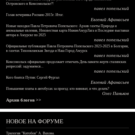
Островского в Комсомольске?!
павел попельский
Голая вечеринка Роснано 2015г. Итог.
Евгений Афанасьев
Новые находки Павла Петровича Попельского: Архив газеты Природа и
аномальные явления, Неизвестная карта НижнеАмурЛага и Последние выставки
автора в Амурске по 2025
павел попельский
Официальные публикации Павла Петровича Попельского 2023-2025 в Болгарии,
в газетах Тихоокеанская Звезда и Наш Город Амурск
павел попельский
Комсомольск официально продолжает отмечать День памяти жертв сталинских
репрессий: задумаемся...
павел попельский
Кого боится Путин: Сергей Фургал
Евгений Афанасьев
Повышение платы в автобусах за проезд: кто виноват, и что делать?
Олег Паньков
Архив блогов >>
НОВОЕ НА ФОРУМЕ
Трилогия "Китобои" А. Вахова.