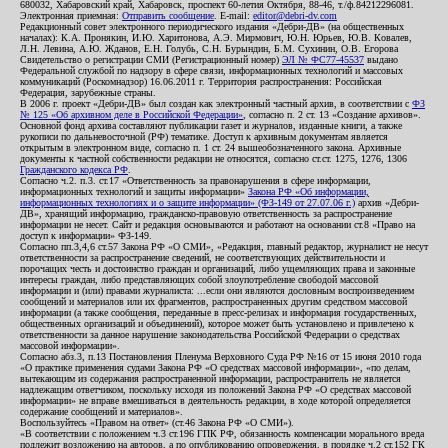
680032, Хабаровский край, Хабаровск, проспект 60-летия Октября, 88-46, т./ф.84212296081.
Электронная приемная:
Отправить сообщение
. E-mail:
editor@debri-dv.com
Редакционный совет электронного периодического издания «Дебри-ДВ» (на общественных
началах): К.А. Пронякин, И.Ю. Харитонова, А.Э. Мирмович, Ю.Н. Юрьев, Ю.В. Ковалев,
Л.Н. Левина, А.Ю. Жданов, Е.Н. Голубь, С.Н. Бурындин, Б.М. Сухинин, О.В. Егорова
Свидетельство о регистрации СМИ (Регистрационный номер)
ЭЛ № ФС77-45537
выдано
Федеральной службой по надзору в сфере связи, информационных технологий и массовых
коммуникаций (Роскомнадзор) 16.06.2011 г. Территория распространения: Российская
Федерация, зарубежные страны.
В 2006 г. проект «Дебри-ДВ» был создан как электронный частный архив, в соответствии с
ФЗ
№ 125 «Об архивном деле в Российской Федерации»
, согласно п. 2 ст. 13 «Создание архивов».
Основной фонд архива составляют публикации газет и журналов, изданные книги, а также
рукописи по дальневосточной (РФ) тематике. Доступ к архивным документам является
открытым в электронном виде, согласно п. 1 ст. 24 вышеобозначенного закона. Архивные
документы к частной собственности редакции не относятся, согласно ст.ст. 1275, 1276, 1306
Гражданского кодекса РФ
.
Согласно ч.2. п.3. ст.17 «Ответственность за правонарушения в сфере информации,
информационных технологий и защиты информации»
Закона РФ «Об информации,
информационных технологиях и о защите информации» (ФЗ-149 от 27.07.06 г.)
архив «Дебри-
ДВ», хранящий информацию, гражданско-правовую ответственность за распространение
информации не несет. Сайт и редакция основываются и работают на основании ст.8 «Право на
доступ к информации» ФЗ-149.
Согласно пп.3,4,6 ст.57 Закона РФ «О СМИ», «Редакция, главный редактор, журналист не несут
ответственности за распространение сведений, не соответствующих действительности и
порочащих честь и достоинство граждан и организаций, либо ущемляющих права и законные
интересы граждан, либо представляющих собой злоупотребление свободой массовой
информации и (или) правами журналиста: ...если они являются дословным воспроизведением
сообщений и материалов или их фрагментов, распространенных другим средством массовой
информации (а также сообщения, переданные в пресс-релизах и информация государственных,
общественных организаций и объединений), которое может быть установлено и привлечено к
ответственности за данное нарушение законодательства Российской Федерации о средствах
массовой информации».
Согласно абз.3, п.13 Постановления Пленума Верховного Суда РФ №16 от 15 июня 2010 года
«О практике применения судами Закона РФ «О средствах массовой информации», «по делам,
вытекающим из содержания распространенной информации, распространитель не является
надлежащим ответчиком, поскольку исходя из положений Закона РФ «О средствах массовой
информации» не вправе вмешиваться в деятельность редакции, в ходе которой определяется
содержание сообщений и материалов».
Воспользуйтесь «Правом на ответ» (ст.46 Закона РФ «О СМИ»).
«В соответствии с положением ч.3 ст.196 ГПК РФ, обязанность компенсации морального вреда
подлежит возложению на авторов, а по опубликованию опровержения, в порядке ч.2 ст.152 ГК