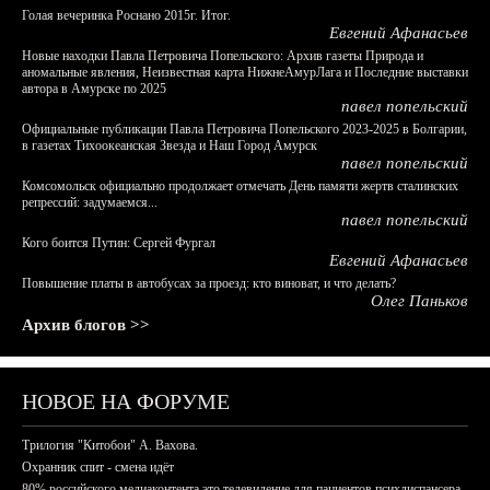
Голая вечеринка Роснано 2015г. Итог.
Евгений Афанасьев
Новые находки Павла Петровича Попельского: Архив газеты Природа и
аномальные явления, Неизвестная карта НижнеАмурЛага и Последние выставки
автора в Амурске по 2025
павел попельский
Официальные публикации Павла Петровича Попельского 2023-2025 в Болгарии,
в газетах Тихоокеанская Звезда и Наш Город Амурск
павел попельский
Комсомольск официально продолжает отмечать День памяти жертв сталинских
репрессий: задумаемся...
павел попельский
Кого боится Путин: Сергей Фургал
Евгений Афанасьев
Повышение платы в автобусах за проезд: кто виноват, и что делать?
Олег Паньков
Архив блогов >>
НОВОЕ НА ФОРУМЕ
Трилогия "Китобои" А. Вахова.
Охранник спит - смена идёт
80% российского медиаконтента это телевидение для пациентов психдиспансера