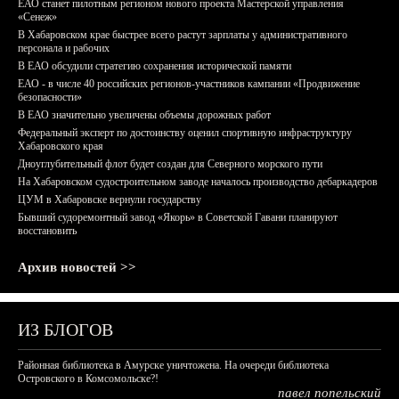
ЕАО станет пилотным регионом нового проекта Мастерской управления
«Сенеж»
В Хабаровском крае быстрее всего растут зарплаты у административного
персонала и рабочих
В ЕАО обсудили стратегию сохранения исторической памяти
ЕАО - в числе 40 российских регионов-участников кампании «Продвижение
безопасности»
В ЕАО значительно увеличены объемы дорожных работ
Федеральный эксперт по достоинству оценил спортивную инфраструктуру
Хабаровского края
Дноуглубительный флот будет создан для Северного морского пути
На Хабаровском судостроительном заводе началось производство дебаркадеров
ЦУМ в Хабаровске вернули государству
Бывший судоремонтный завод «Якорь» в Советской Гавани планируют
восстановить
Архив новостей >>
ИЗ БЛОГОВ
Районная библиотека в Амурске уничтожена. На очереди библиотека
Островского в Комсомольске?!
павел попельский