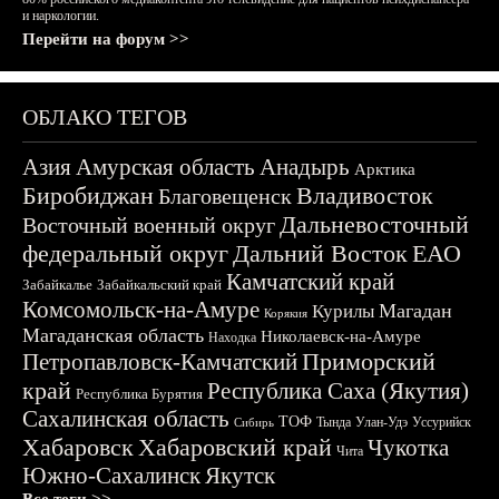
и наркологии.
Перейти на форум >>
ОБЛАКО ТЕГОВ
Азия
Амурская область
Анадырь
Арктика
Биробиджан
Владивосток
Благовещенск
Дальневосточный
Восточный военный округ
федеральный округ
Дальний Восток
ЕАО
Камчатский край
Забайкалье
Забайкальский край
Комсомольск-на-Амуре
Магадан
Курилы
Корякия
Магаданская область
Николаевск-на-Амуре
Находка
Приморский
Петропавловск-Камчатский
край
Республика Саха (Якутия)
Республика Бурятия
Сахалинская область
ТОФ
Тында
Улан-Удэ
Уссурийск
Сибирь
Хабаровск
Хабаровский край
Чукотка
Чита
Южно-Сахалинск
Якутск