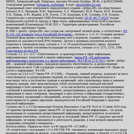
680032, Хабаровский край, Хабаровск, проспект 60-летия Октября, 88-46, т./ф.84212296081.
Электронная приемная:
Отправить сообщение
. E-mail:
editor@debri-dv.com
Редакционный совет электронного периодического издания «Дебри-ДВ» (на общественных
началах): К.А. Пронякин, И.Ю. Харитонова, А.Э. Мирмович, Ю.Н. Юрьев, Ю.В. Ковалев,
Л.Н. Левина, А.Ю. Жданов, Е.Н. Голубь, С.Н. Бурындин, Б.М. Сухинин, О.В. Егорова
Свидетельство о регистрации СМИ (Регистрационный номер)
ЭЛ № ФС77-45537
выдано
Федеральной службой по надзору в сфере связи, информационных технологий и массовых
коммуникаций (Роскомнадзор) 16.06.2011 г. Территория распространения: Российская
Федерация, зарубежные страны.
В 2006 г. проект «Дебри-ДВ» был создан как электронный частный архив, в соответствии с
ФЗ
№ 125 «Об архивном деле в Российской Федерации»
, согласно п. 2 ст. 13 «Создание архивов».
Основной фонд архива составляют публикации газет и журналов, изданные книги, а также
рукописи по дальневосточной (РФ) тематике. Доступ к архивным документам является
открытым в электронном виде, согласно п. 1 ст. 24 вышеобозначенного закона. Архивные
документы к частной собственности редакции не относятся, согласно ст.ст. 1275, 1276, 1306
Гражданского кодекса РФ
.
Согласно ч.2. п.3. ст.17 «Ответственность за правонарушения в сфере информации,
информационных технологий и защиты информации»
Закона РФ «Об информации,
информационных технологиях и о защите информации» (ФЗ-149 от 27.07.06 г.)
архив «Дебри-
ДВ», хранящий информацию, гражданско-правовую ответственность за распространение
информации не несет. Сайт и редакция основываются и работают на основании ст.8 «Право на
доступ к информации» ФЗ-149.
Согласно пп.3,4,6 ст.57 Закона РФ «О СМИ», «Редакция, главный редактор, журналист не несут
ответственности за распространение сведений, не соответствующих действительности и
порочащих честь и достоинство граждан и организаций, либо ущемляющих права и законные
интересы граждан, либо представляющих собой злоупотребление свободой массовой
информации и (или) правами журналиста: ...если они являются дословным воспроизведением
сообщений и материалов или их фрагментов, распространенных другим средством массовой
информации (а также сообщения, переданные в пресс-релизах и информация государственных,
общественных организаций и объединений), которое может быть установлено и привлечено к
ответственности за данное нарушение законодательства Российской Федерации о средствах
массовой информации».
Согласно абз.3, п.13 Постановления Пленума Верховного Суда РФ №16 от 15 июня 2010 года
«О практике применения судами Закона РФ «О средствах массовой информации», «по делам,
вытекающим из содержания распространенной информации, распространитель не является
надлежащим ответчиком, поскольку исходя из положений Закона РФ «О средствах массовой
информации» не вправе вмешиваться в деятельность редакции, в ходе которой определяется
содержание сообщений и материалов».
Воспользуйтесь «Правом на ответ» (ст.46 Закона РФ «О СМИ»).
«В соответствии с положением ч.3 ст.196 ГПК РФ, обязанность компенсации морального вреда
подлежит возложению на авторов, а по опубликованию опровержения, в порядке ч.2 ст.152 ГК