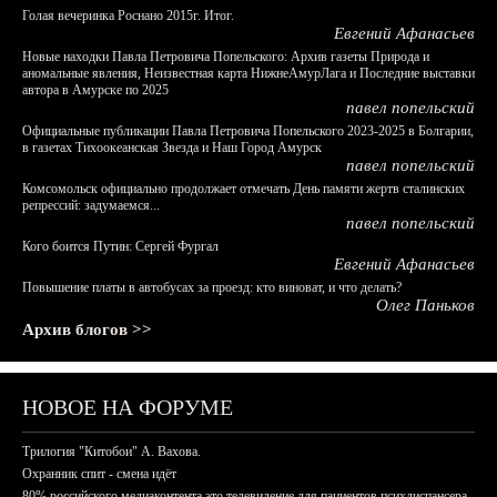
Голая вечеринка Роснано 2015г. Итог.
Евгений Афанасьев
Новые находки Павла Петровича Попельского: Архив газеты Природа и
аномальные явления, Неизвестная карта НижнеАмурЛага и Последние выставки
автора в Амурске по 2025
павел попельский
Официальные публикации Павла Петровича Попельского 2023-2025 в Болгарии,
в газетах Тихоокеанская Звезда и Наш Город Амурск
павел попельский
Комсомольск официально продолжает отмечать День памяти жертв сталинских
репрессий: задумаемся...
павел попельский
Кого боится Путин: Сергей Фургал
Евгений Афанасьев
Повышение платы в автобусах за проезд: кто виноват, и что делать?
Олег Паньков
Архив блогов >>
НОВОЕ НА ФОРУМЕ
Трилогия "Китобои" А. Вахова.
Охранник спит - смена идёт
80% российского медиаконтента это телевидение для пациентов психдиспансера