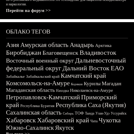
и наркологии.
Перейти на форум >>
ОБЛАКО ТЕГОВ
Азия
Амурская область
Анадырь
Арктика
Биробиджан
Владивосток
Благовещенск
Дальневосточный
Восточный военный округ
федеральный округ
Дальний Восток
ЕАО
Камчатский край
Забайкалье
Забайкальский край
Комсомольск-на-Амуре
Магадан
Курилы
Корякия
Магаданская область
Николаевск-на-Амуре
Находка
Приморский
Петропавловск-Камчатский
край
Республика Саха (Якутия)
Республика Бурятия
Сахалинская область
ТОФ
Тында
Улан-Удэ
Уссурийск
Сибирь
Хабаровск
Хабаровский край
Чукотка
Чита
Южно-Сахалинск
Якутск