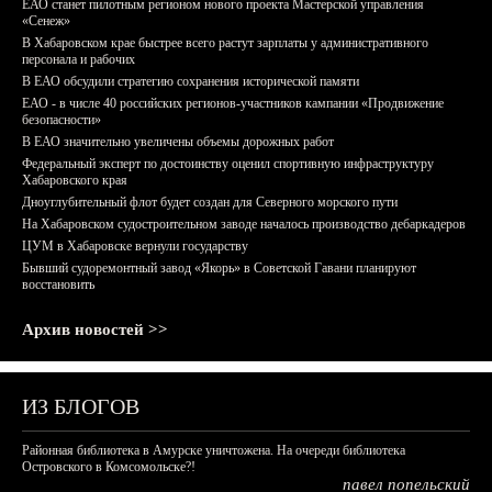
ЕАО станет пилотным регионом нового проекта Мастерской управления
«Сенеж»
В Хабаровском крае быстрее всего растут зарплаты у административного
персонала и рабочих
В ЕАО обсудили стратегию сохранения исторической памяти
ЕАО - в числе 40 российских регионов-участников кампании «Продвижение
безопасности»
В ЕАО значительно увеличены объемы дорожных работ
Федеральный эксперт по достоинству оценил спортивную инфраструктуру
Хабаровского края
Дноуглубительный флот будет создан для Северного морского пути
На Хабаровском судостроительном заводе началось производство дебаркадеров
ЦУМ в Хабаровске вернули государству
Бывший судоремонтный завод «Якорь» в Советской Гавани планируют
восстановить
Архив новостей >>
ИЗ БЛОГОВ
Районная библиотека в Амурске уничтожена. На очереди библиотека
Островского в Комсомольске?!
павел попельский