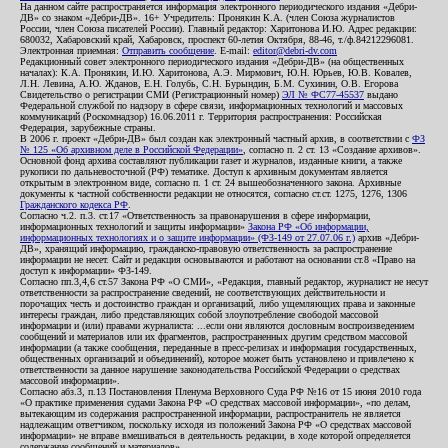
На данном сайте распространяется информация электронного периодического издания «Дебри-
ДВ» со знаком «Дебри-ДВ». 16+ Учредитель: Пронякин К.А. (член Союза журналистов
России, член Союза писателей России). Главный редактор: Харитонова И.Ю. Адрес редакции:
680032, Хабаровский край, Хабаровск, проспект 60-летия Октября, 88-46, т./ф.84212296081.
Электронная приемная:
Отправить сообщение
. E-mail:
editor@debri-dv.com
Редакционный совет электронного периодического издания «Дебри-ДВ» (на общественных
началах): К.А. Пронякин, И.Ю. Харитонова, А.Э. Мирмович, Ю.Н. Юрьев, Ю.В. Ковалев,
Л.Н. Левина, А.Ю. Жданов, Е.Н. Голубь, С.Н. Бурындин, Б.М. Сухинин, О.В. Егорова
Свидетельство о регистрации СМИ (Регистрационный номер)
ЭЛ № ФС77-45537
выдано
Федеральной службой по надзору в сфере связи, информационных технологий и массовых
коммуникаций (Роскомнадзор) 16.06.2011 г. Территория распространения: Российская
Федерация, зарубежные страны.
В 2006 г. проект «Дебри-ДВ» был создан как электронный частный архив, в соответствии с
ФЗ
№ 125 «Об архивном деле в Российской Федерации»
, согласно п. 2 ст. 13 «Создание архивов».
Основной фонд архива составляют публикации газет и журналов, изданные книги, а также
рукописи по дальневосточной (РФ) тематике. Доступ к архивным документам является
открытым в электронном виде, согласно п. 1 ст. 24 вышеобозначенного закона. Архивные
документы к частной собственности редакции не относятся, согласно ст.ст. 1275, 1276, 1306
Гражданского кодекса РФ
.
Согласно ч.2. п.3. ст.17 «Ответственность за правонарушения в сфере информации,
информационных технологий и защиты информации»
Закона РФ «Об информации,
информационных технологиях и о защите информации» (ФЗ-149 от 27.07.06 г.)
архив «Дебри-
ДВ», хранящий информацию, гражданско-правовую ответственность за распространение
информации не несет. Сайт и редакция основываются и работают на основании ст.8 «Право на
доступ к информации» ФЗ-149.
Согласно пп.3,4,6 ст.57 Закона РФ «О СМИ», «Редакция, главный редактор, журналист не несут
ответственности за распространение сведений, не соответствующих действительности и
порочащих честь и достоинство граждан и организаций, либо ущемляющих права и законные
интересы граждан, либо представляющих собой злоупотребление свободой массовой
информации и (или) правами журналиста: ...если они являются дословным воспроизведением
сообщений и материалов или их фрагментов, распространенных другим средством массовой
информации (а также сообщения, переданные в пресс-релизах и информация государственных,
общественных организаций и объединений), которое может быть установлено и привлечено к
ответственности за данное нарушение законодательства Российской Федерации о средствах
массовой информации».
Согласно абз.3, п.13 Постановления Пленума Верховного Суда РФ №16 от 15 июня 2010 года
«О практике применения судами Закона РФ «О средствах массовой информации», «по делам,
вытекающим из содержания распространенной информации, распространитель не является
надлежащим ответчиком, поскольку исходя из положений Закона РФ «О средствах массовой
информации» не вправе вмешиваться в деятельность редакции, в ходе которой определяется
содержание сообщений и материалов».