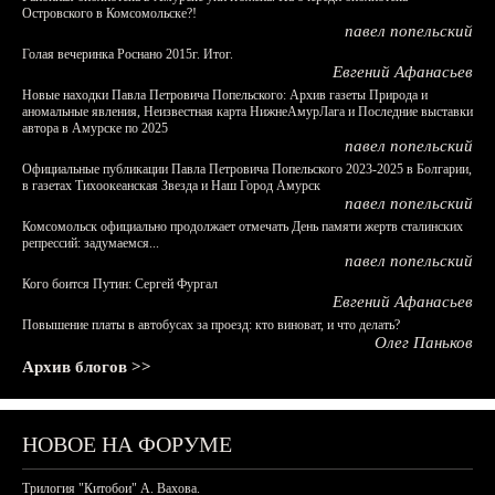
Островского в Комсомольске?!
павел попельский
Голая вечеринка Роснано 2015г. Итог.
Евгений Афанасьев
Новые находки Павла Петровича Попельского: Архив газеты Природа и
аномальные явления, Неизвестная карта НижнеАмурЛага и Последние выставки
автора в Амурске по 2025
павел попельский
Официальные публикации Павла Петровича Попельского 2023-2025 в Болгарии,
в газетах Тихоокеанская Звезда и Наш Город Амурск
павел попельский
Комсомольск официально продолжает отмечать День памяти жертв сталинских
репрессий: задумаемся...
павел попельский
Кого боится Путин: Сергей Фургал
Евгений Афанасьев
Повышение платы в автобусах за проезд: кто виноват, и что делать?
Олег Паньков
Архив блогов >>
НОВОЕ НА ФОРУМЕ
Трилогия "Китобои" А. Вахова.