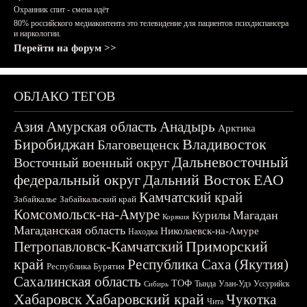
Охранник спит - смена идёт
80% российского медиаконтента это телевидение для пациентов психдиспансера
и наркологии.
Перейти на форум >>
ОБЛАКО ТЕГОВ
Азия
Амурская область
Анадырь
Арктика
Биробиджан
Владивосток
Благовещенск
Дальневосточный
Восточный военный округ
федеральный округ
Дальний Восток
ЕАО
Камчатский край
Забайкалье
Забайкальский край
Комсомольск-на-Амуре
Магадан
Курилы
Корякия
Магаданская область
Николаевск-на-Амуре
Находка
Приморский
Петропавловск-Камчатский
край
Республика Саха (Якутия)
Республика Бурятия
Сахалинская область
ТОФ
Тында
Улан-Удэ
Уссурийск
Сибирь
Хабаровск
Хабаровский край
Чукотка
Чита