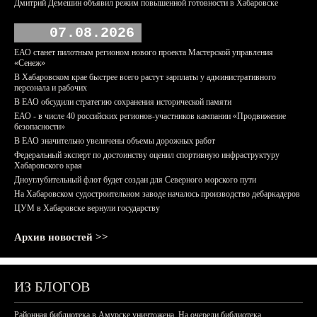
Дмитрий Демешин объявил режим повышенной готовности в Хабаровске
07.08.2026
ЕАО станет пилотным регионом нового проекта Мастерской управления
«Сенеж»
В Хабаровском крае быстрее всего растут зарплаты у административного
персонала и рабочих
В ЕАО обсудили стратегию сохранения исторической памяти
ЕАО - в числе 40 российских регионов-участников кампании «Продвижение
безопасности»
В ЕАО значительно увеличены объемы дорожных работ
Федеральный эксперт по достоинству оценил спортивную инфраструктуру
Хабаровского края
Дноуглубительный флот будет создан для Северного морского пути
На Хабаровском судостроительном заводе началось производство дебаркадеров
ЦУМ в Хабаровске вернули государству
Архив новостей >>
ИЗ БЛОГОВ
Районная библиотека в Амурске уничтожена. На очереди библиотека