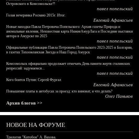
Островского в Комсомольске?!
павел попельский
Голая вечеринка Роснано 2015г. Итог.
Евгений Афанасьев
Новые находки Павла Петровича Попельского: Архив газеты Природа и
аномальные явления, Неизвестная карта НижнеАмурЛага и Последние выставки
автора в Амурске по 2025
павел попельский
Официальные публикации Павла Петровича Попельского 2023-2025 в Болгарии,
в газетах Тихоокеанская Звезда и Наш Город Амурск
павел попельский
Комсомольск официально продолжает отмечать День памяти жертв сталинских
репрессий: задумаемся...
павел попельский
Кого боится Путин: Сергей Фургал
Евгений Афанасьев
Повышение платы в автобусах за проезд: кто виноват, и что делать?
Олег Паньков
Архив блогов >>
НОВОЕ НА ФОРУМЕ
Трилогия "Китобои" А. Вахова.