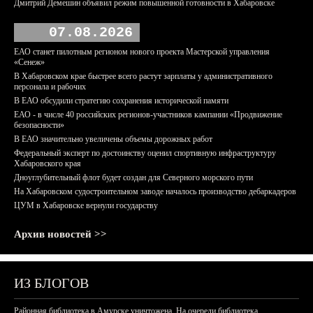
Дмитрий Демешин объявил режим повышенной готовности в Хабаровске
07.08.2026
ЕАО станет пилотным регионом нового проекта Мастерской управления
«Сенеж»
В Хабаровском крае быстрее всего растут зарплаты у административного
персонала и рабочих
В ЕАО обсудили стратегию сохранения исторической памяти
ЕАО - в числе 40 российских регионов-участников кампании «Продвижение
безопасности»
В ЕАО значительно увеличены объемы дорожных работ
Федеральный эксперт по достоинству оценил спортивную инфраструктуру
Хабаровского края
Дноуглубительный флот будет создан для Северного морского пути
На Хабаровском судостроительном заводе началось производство дебаркадеров
ЦУМ в Хабаровске вернули государству
Архив новостей >>
ИЗ БЛОГОВ
Районная библиотека в Амурске уничтожена. На очереди библиотека