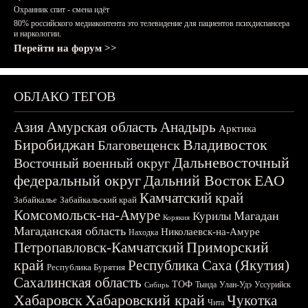
Охранник спит - смена идёт
80% российского медиаконтента это телевидение для пациентов психдиспансера
и наркологии.
Перейти на форум >>
ОБЛАКО ТЕГОВ
Азия
Амурская область
Анадырь
Арктика
Биробиджан
Владивосток
Благовещенск
Дальневосточный
Восточный военный округ
федеральный округ
Дальний Восток
ЕАО
Камчатский край
Забайкалье
Забайкальский край
Комсомольск-на-Амуре
Магадан
Курилы
Корякия
Магаданская область
Николаевск-на-Амуре
Находка
Приморский
Петропавловск-Камчатский
край
Республика Саха (Якутия)
Республика Бурятия
Сахалинская область
ТОФ
Тында
Улан-Удэ
Уссурийск
Сибирь
Хабаровск
Хабаровский край
Чукотка
Чита