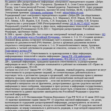
На данном сайте распространяется информация электронного периодического издания «Дебри-
ДВ» со знаком «Дебри-ДВ». 16+ Учредитель: Пронякин К.А. (член Союза журналистов
России, член Союза писателей России). Главный редактор: Харитонова И.Ю. Адрес редакции:
680032, Хабаровский край, Хабаровск, проспект 60-летия Октября, 88-46, т./ф.84212296081.
Электронная приемная:
Отправить сообщение
. E-mail:
editor@debri-dv.com
Редакционный совет электронного периодического издания «Дебри-ДВ» (на общественных
началах): К.А. Пронякин, И.Ю. Харитонова, А.Э. Мирмович, Ю.Н. Юрьев, Ю.В. Ковалев,
Л.Н. Левина, А.Ю. Жданов, Е.Н. Голубь, С.Н. Бурындин, Б.М. Сухинин, О.В. Егорова
Свидетельство о регистрации СМИ (Регистрационный номер)
ЭЛ № ФС77-45537
выдано
Федеральной службой по надзору в сфере связи, информационных технологий и массовых
коммуникаций (Роскомнадзор) 16.06.2011 г. Территория распространения: Российская
Федерация, зарубежные страны.
В 2006 г. проект «Дебри-ДВ» был создан как электронный частный архив, в соответствии с
ФЗ
№ 125 «Об архивном деле в Российской Федерации»
, согласно п. 2 ст. 13 «Создание архивов».
Основной фонд архива составляют публикации газет и журналов, изданные книги, а также
рукописи по дальневосточной (РФ) тематике. Доступ к архивным документам является
открытым в электронном виде, согласно п. 1 ст. 24 вышеобозначенного закона. Архивные
документы к частной собственности редакции не относятся, согласно ст.ст. 1275, 1276, 1306
Гражданского кодекса РФ
.
Согласно ч.2. п.3. ст.17 «Ответственность за правонарушения в сфере информации,
информационных технологий и защиты информации»
Закона РФ «Об информации,
информационных технологиях и о защите информации» (ФЗ-149 от 27.07.06 г.)
архив «Дебри-
ДВ», хранящий информацию, гражданско-правовую ответственность за распространение
информации не несет. Сайт и редакция основываются и работают на основании ст.8 «Право на
доступ к информации» ФЗ-149.
Согласно пп.3,4,6 ст.57 Закона РФ «О СМИ», «Редакция, главный редактор, журналист не несут
ответственности за распространение сведений, не соответствующих действительности и
порочащих честь и достоинство граждан и организаций, либо ущемляющих права и законные
интересы граждан, либо представляющих собой злоупотребление свободой массовой
информации и (или) правами журналиста: ...если они являются дословным воспроизведением
сообщений и материалов или их фрагментов, распространенных другим средством массовой
информации (а также сообщения, переданные в пресс-релизах и информация государственных,
общественных организаций и объединений), которое может быть установлено и привлечено к
ответственности за данное нарушение законодательства Российской Федерации о средствах
массовой информации».
Согласно абз.3, п.13 Постановления Пленума Верховного Суда РФ №16 от 15 июня 2010 года
«О практике применения судами Закона РФ «О средствах массовой информации», «по делам,
вытекающим из содержания распространенной информации, распространитель не является
надлежащим ответчиком, поскольку исходя из положений Закона РФ «О средствах массовой
информации» не вправе вмешиваться в деятельность редакции, в ходе которой определяется
содержание сообщений и материалов».