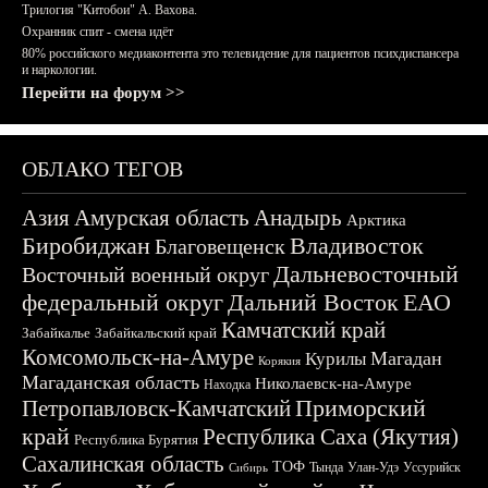
Трилогия "Китобои" А. Вахова.
Охранник спит - смена идёт
80% российского медиаконтента это телевидение для пациентов психдиспансера
и наркологии.
Перейти на форум >>
ОБЛАКО ТЕГОВ
Азия
Амурская область
Анадырь
Арктика
Биробиджан
Владивосток
Благовещенск
Дальневосточный
Восточный военный округ
федеральный округ
Дальний Восток
ЕАО
Камчатский край
Забайкалье
Забайкальский край
Комсомольск-на-Амуре
Магадан
Курилы
Корякия
Магаданская область
Николаевск-на-Амуре
Находка
Приморский
Петропавловск-Камчатский
край
Республика Саха (Якутия)
Республика Бурятия
Сахалинская область
ТОФ
Тында
Улан-Удэ
Уссурийск
Сибирь