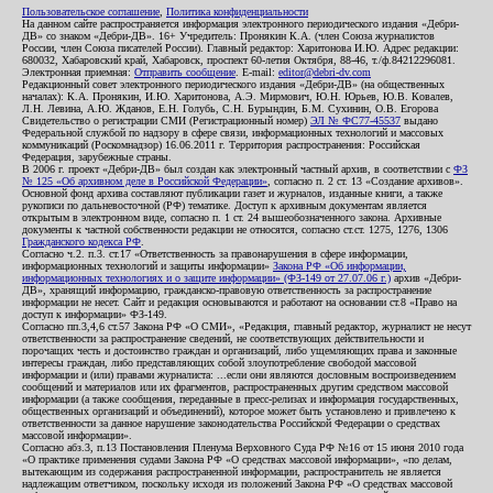
Пользовательское соглашение
,
Политика конфиденциальности
На данном сайте распространяется информация электронного периодического издания «Дебри-
ДВ» со знаком «Дебри-ДВ». 16+ Учредитель: Пронякин К.А. (член Союза журналистов
России, член Союза писателей России). Главный редактор: Харитонова И.Ю. Адрес редакции:
680032, Хабаровский край, Хабаровск, проспект 60-летия Октября, 88-46, т./ф.84212296081.
Электронная приемная:
Отправить сообщение
. E-mail:
editor@debri-dv.com
Редакционный совет электронного периодического издания «Дебри-ДВ» (на общественных
началах): К.А. Пронякин, И.Ю. Харитонова, А.Э. Мирмович, Ю.Н. Юрьев, Ю.В. Ковалев,
Л.Н. Левина, А.Ю. Жданов, Е.Н. Голубь, С.Н. Бурындин, Б.М. Сухинин, О.В. Егорова
Свидетельство о регистрации СМИ (Регистрационный номер)
ЭЛ № ФС77-45537
выдано
Федеральной службой по надзору в сфере связи, информационных технологий и массовых
коммуникаций (Роскомнадзор) 16.06.2011 г. Территория распространения: Российская
Федерация, зарубежные страны.
В 2006 г. проект «Дебри-ДВ» был создан как электронный частный архив, в соответствии с
ФЗ
№ 125 «Об архивном деле в Российской Федерации»
, согласно п. 2 ст. 13 «Создание архивов».
Основной фонд архива составляют публикации газет и журналов, изданные книги, а также
рукописи по дальневосточной (РФ) тематике. Доступ к архивным документам является
открытым в электронном виде, согласно п. 1 ст. 24 вышеобозначенного закона. Архивные
документы к частной собственности редакции не относятся, согласно ст.ст. 1275, 1276, 1306
Гражданского кодекса РФ
.
Согласно ч.2. п.3. ст.17 «Ответственность за правонарушения в сфере информации,
информационных технологий и защиты информации»
Закона РФ «Об информации,
информационных технологиях и о защите информации» (ФЗ-149 от 27.07.06 г.)
архив «Дебри-
ДВ», хранящий информацию, гражданско-правовую ответственность за распространение
информации не несет. Сайт и редакция основываются и работают на основании ст.8 «Право на
доступ к информации» ФЗ-149.
Согласно пп.3,4,6 ст.57 Закона РФ «О СМИ», «Редакция, главный редактор, журналист не несут
ответственности за распространение сведений, не соответствующих действительности и
порочащих честь и достоинство граждан и организаций, либо ущемляющих права и законные
интересы граждан, либо представляющих собой злоупотребление свободой массовой
информации и (или) правами журналиста: ...если они являются дословным воспроизведением
сообщений и материалов или их фрагментов, распространенных другим средством массовой
информации (а также сообщения, переданные в пресс-релизах и информация государственных,
общественных организаций и объединений), которое может быть установлено и привлечено к
ответственности за данное нарушение законодательства Российской Федерации о средствах
массовой информации».
Согласно абз.3, п.13 Постановления Пленума Верховного Суда РФ №16 от 15 июня 2010 года
«О практике применения судами Закона РФ «О средствах массовой информации», «по делам,
вытекающим из содержания распространенной информации, распространитель не является
надлежащим ответчиком, поскольку исходя из положений Закона РФ «О средствах массовой