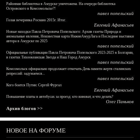
Районная библиотека в Амурске уничтожена. На очереди библиотека
Островского в Комсомольске?!
павел попельский
Голая вечеринка Роснано 2015г. Итог.
Евгений Афанасьев
Новые находки Павла Петровича Попельского: Архив газеты Природа и
аномальные явления, Неизвестная карта НижнеАмурЛага и Последние выставки
автора в Амурске по 2025
павел попельский
Официальные публикации Павла Петровича Попельского 2023-2025 в Болгарии,
в газетах Тихоокеанская Звезда и Наш Город Амурск
павел попельский
Комсомольск официально продолжает отмечать День памяти жертв сталинских
репрессий: задумаемся...
павел попельский
Кого боится Путин: Сергей Фургал
Евгений Афанасьев
Повышение платы в автобусах за проезд: кто виноват, и что делать?
Олег Паньков
Архив блогов >>
НОВОЕ НА ФОРУМЕ