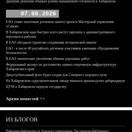
Дмитрий Демешин объявил режим повышенной готовности в Хабаровске
07.08.2026
ЕАО станет пилотным регионом нового проекта Мастерской управления
«Сенеж»
В Хабаровском крае быстрее всего растут зарплаты у административного
персонала и рабочих
В ЕАО обсудили стратегию сохранения исторической памяти
ЕАО - в числе 40 российских регионов-участников кампании «Продвижение
безопасности»
В ЕАО значительно увеличены объемы дорожных работ
Федеральный эксперт по достоинству оценил спортивную инфраструктуру
Хабаровского края
Дноуглубительный флот будет создан для Северного морского пути
На Хабаровском судостроительном заводе началось производство дебаркадеров
ЦУМ в Хабаровске вернули государству
Архив новостей >>
ИЗ БЛОГОВ
Районная библиотека в Амурске уничтожена. На очереди библиотека