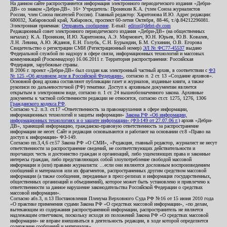
На данном сайте распространяется информация электронного периодического издания «Дебри-
ДВ» со знаком «Дебри-ДВ». 16+ Учредитель: Пронякин К.А. (член Союза журналистов
России, член Союза писателей России). Главный редактор: Харитонова И.Ю. Адрес редакции:
680032, Хабаровский край, Хабаровск, проспект 60-летия Октября, 88-46, т./ф.84212296081.
Электронная приемная:
Отправить сообщение
. E-mail:
editor@debri-dv.com
Редакционный совет электронного периодического издания «Дебри-ДВ» (на общественных
началах): К.А. Пронякин, И.Ю. Харитонова, А.Э. Мирмович, Ю.Н. Юрьев, Ю.В. Ковалев,
Л.Н. Левина, А.Ю. Жданов, Е.Н. Голубь, С.Н. Бурындин, Б.М. Сухинин, О.В. Егорова
Свидетельство о регистрации СМИ (Регистрационный номер)
ЭЛ № ФС77-45537
выдано
Федеральной службой по надзору в сфере связи, информационных технологий и массовых
коммуникаций (Роскомнадзор) 16.06.2011 г. Территория распространения: Российская
Федерация, зарубежные страны.
В 2006 г. проект «Дебри-ДВ» был создан как электронный частный архив, в соответствии с
ФЗ
№ 125 «Об архивном деле в Российской Федерации»
, согласно п. 2 ст. 13 «Создание архивов».
Основной фонд архива составляют публикации газет и журналов, изданные книги, а также
рукописи по дальневосточной (РФ) тематике. Доступ к архивным документам является
открытым в электронном виде, согласно п. 1 ст. 24 вышеобозначенного закона. Архивные
документы к частной собственности редакции не относятся, согласно ст.ст. 1275, 1276, 1306
Гражданского кодекса РФ
.
Согласно ч.2. п.3. ст.17 «Ответственность за правонарушения в сфере информации,
информационных технологий и защиты информации»
Закона РФ «Об информации,
информационных технологиях и о защите информации» (ФЗ-149 от 27.07.06 г.)
архив «Дебри-
ДВ», хранящий информацию, гражданско-правовую ответственность за распространение
информации не несет. Сайт и редакция основываются и работают на основании ст.8 «Право на
доступ к информации» ФЗ-149.
Согласно пп.3,4,6 ст.57 Закона РФ «О СМИ», «Редакция, главный редактор, журналист не несут
ответственности за распространение сведений, не соответствующих действительности и
порочащих честь и достоинство граждан и организаций, либо ущемляющих права и законные
интересы граждан, либо представляющих собой злоупотребление свободой массовой
информации и (или) правами журналиста: ...если они являются дословным воспроизведением
сообщений и материалов или их фрагментов, распространенных другим средством массовой
информации (а также сообщения, переданные в пресс-релизах и информация государственных,
общественных организаций и объединений), которое может быть установлено и привлечено к
ответственности за данное нарушение законодательства Российской Федерации о средствах
массовой информации».
Согласно абз.3, п.13 Постановления Пленума Верховного Суда РФ №16 от 15 июня 2010 года
«О практике применения судами Закона РФ «О средствах массовой информации», «по делам,
вытекающим из содержания распространенной информации, распространитель не является
надлежащим ответчиком, поскольку исходя из положений Закона РФ «О средствах массовой
информации» не вправе вмешиваться в деятельность редакции, в ходе которой определяется
содержание сообщений и материалов».