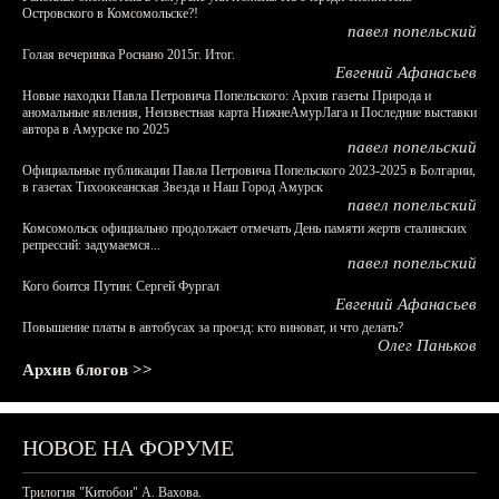
Островского в Комсомольске?!
павел попельский
Голая вечеринка Роснано 2015г. Итог.
Евгений Афанасьев
Новые находки Павла Петровича Попельского: Архив газеты Природа и
аномальные явления, Неизвестная карта НижнеАмурЛага и Последние выставки
автора в Амурске по 2025
павел попельский
Официальные публикации Павла Петровича Попельского 2023-2025 в Болгарии,
в газетах Тихоокеанская Звезда и Наш Город Амурск
павел попельский
Комсомольск официально продолжает отмечать День памяти жертв сталинских
репрессий: задумаемся...
павел попельский
Кого боится Путин: Сергей Фургал
Евгений Афанасьев
Повышение платы в автобусах за проезд: кто виноват, и что делать?
Олег Паньков
Архив блогов >>
НОВОЕ НА ФОРУМЕ
Трилогия "Китобои" А. Вахова.