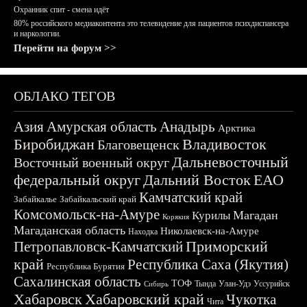
Охранник спит - смена идёт
80% российского медиаконтента это телевидение для пациентов психдиспансера
и наркологии.
Перейти на форум >>
ОБЛАКО ТЕГОВ
Азия
Амурская область
Анадырь
Арктика
Биробиджан
Владивосток
Благовещенск
Дальневосточный
Восточный военный округ
федеральный округ
Дальний Восток
ЕАО
Камчатский край
Забайкалье
Забайкальский край
Комсомольск-на-Амуре
Магадан
Курилы
Корякия
Магаданская область
Николаевск-на-Амуре
Находка
Приморский
Петропавловск-Камчатский
край
Республика Саха (Якутия)
Республика Бурятия
Сахалинская область
ТОФ
Тында
Улан-Удэ
Уссурийск
Сибирь
Хабаровск
Хабаровский край
Чукотка
Чита