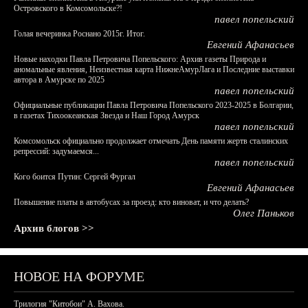
Островского в Комсомольске?!
павел попельский
Голая вечеринка Роснано 2015г. Итог.
Евгений Афанасьев
Новые находки Павла Петровича Попельского: Архив газеты Природа и
аномальные явления, Неизвестная карта НижнеАмурЛага и Последние выставки
автора в Амурске по 2025
павел попельский
Официальные публикации Павла Петровича Попельского 2023-2025 в Болгарии,
в газетах Тихоокеанская Звезда и Наш Город Амурск
павел попельский
Комсомольск официально продолжает отмечать День памяти жертв сталинских
репрессий: задумаемся...
павел попельский
Кого боится Путин: Сергей Фургал
Евгений Афанасьев
Повышение платы в автобусах за проезд: кто виноват, и что делать?
Олег Паньков
Архив блогов >>
НОВОЕ НА ФОРУМЕ
Трилогия "Китобои" А. Вахова.