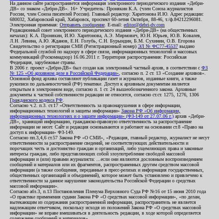
На данном сайте распространяется информация электронного периодического издания «Дебри-
ДВ» со знаком «Дебри-ДВ». 16+ Учредитель: Пронякин К.А. (член Союза журналистов
России, член Союза писателей России). Главный редактор: Харитонова И.Ю. Адрес редакции:
680032, Хабаровский край, Хабаровск, проспект 60-летия Октября, 88-46, т./ф.84212296081.
Электронная приемная:
Отправить сообщение
. E-mail:
editor@debri-dv.com
Редакционный совет электронного периодического издания «Дебри-ДВ» (на общественных
началах): К.А. Пронякин, И.Ю. Харитонова, А.Э. Мирмович, Ю.Н. Юрьев, Ю.В. Ковалев,
Л.Н. Левина, А.Ю. Жданов, Е.Н. Голубь, С.Н. Бурындин, Б.М. Сухинин, О.В. Егорова
Свидетельство о регистрации СМИ (Регистрационный номер)
ЭЛ № ФС77-45537
выдано
Федеральной службой по надзору в сфере связи, информационных технологий и массовых
коммуникаций (Роскомнадзор) 16.06.2011 г. Территория распространения: Российская
Федерация, зарубежные страны.
В 2006 г. проект «Дебри-ДВ» был создан как электронный частный архив, в соответствии с
ФЗ
№ 125 «Об архивном деле в Российской Федерации»
, согласно п. 2 ст. 13 «Создание архивов».
Основной фонд архива составляют публикации газет и журналов, изданные книги, а также
рукописи по дальневосточной (РФ) тематике. Доступ к архивным документам является
открытым в электронном виде, согласно п. 1 ст. 24 вышеобозначенного закона. Архивные
документы к частной собственности редакции не относятся, согласно ст.ст. 1275, 1276, 1306
Гражданского кодекса РФ
.
Согласно ч.2. п.3. ст.17 «Ответственность за правонарушения в сфере информации,
информационных технологий и защиты информации»
Закона РФ «Об информации,
информационных технологиях и о защите информации» (ФЗ-149 от 27.07.06 г.)
архив «Дебри-
ДВ», хранящий информацию, гражданско-правовую ответственность за распространение
информации не несет. Сайт и редакция основываются и работают на основании ст.8 «Право на
доступ к информации» ФЗ-149.
Согласно пп.3,4,6 ст.57 Закона РФ «О СМИ», «Редакция, главный редактор, журналист не несут
ответственности за распространение сведений, не соответствующих действительности и
порочащих честь и достоинство граждан и организаций, либо ущемляющих права и законные
интересы граждан, либо представляющих собой злоупотребление свободой массовой
информации и (или) правами журналиста: ...если они являются дословным воспроизведением
сообщений и материалов или их фрагментов, распространенных другим средством массовой
информации (а также сообщения, переданные в пресс-релизах и информация государственных,
общественных организаций и объединений), которое может быть установлено и привлечено к
ответственности за данное нарушение законодательства Российской Федерации о средствах
массовой информации».
Согласно абз.3, п.13 Постановления Пленума Верховного Суда РФ №16 от 15 июня 2010 года
«О практике применения судами Закона РФ «О средствах массовой информации», «по делам,
вытекающим из содержания распространенной информации, распространитель не является
надлежащим ответчиком, поскольку исходя из положений Закона РФ «О средствах массовой
информации» не вправе вмешиваться в деятельность редакции, в ходе которой определяется
содержание сообщений и материалов».