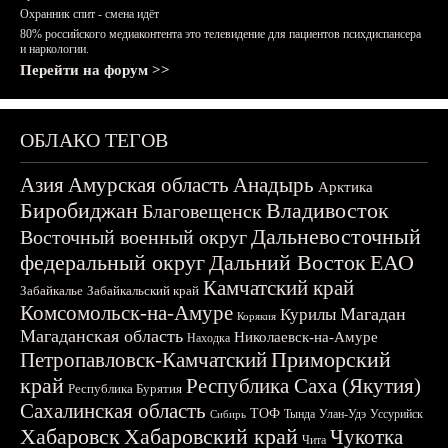
Охранник спит - смена идёт
80% российского медиаконтента это телевидение для пациентов психдиспансера
и наркологии.
Перейти на форум >>
ОБЛАКО ТЕГОВ
Азия
Амурская область
Анадырь
Арктика
Биробиджан
Владивосток
Благовещенск
Дальневосточный
Восточный военный округ
федеральный округ
Дальний Восток
ЕАО
Камчатский край
Забайкалье
Забайкальский край
Комсомольск-на-Амуре
Магадан
Курилы
Корякия
Магаданская область
Николаевск-на-Амуре
Находка
Приморский
Петропавловск-Камчатский
край
Республика Саха (Якутия)
Республика Бурятия
Сахалинская область
ТОФ
Тында
Улан-Удэ
Уссурийск
Сибирь
Хабаровск
Хабаровский край
Чукотка
Чита