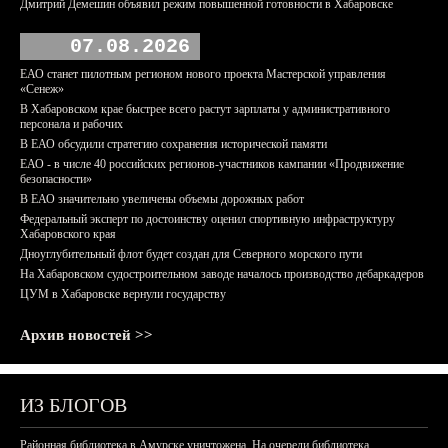
Дмитрий Демешин объявил режим повышенной готовности в Хабаровске
07.08.2026
ЕАО станет пилотным регионом нового проекта Мастерской управления
«Сенеж»
В Хабаровском крае быстрее всего растут зарплаты у административного
персонала и рабочих
В ЕАО обсудили стратегию сохранения исторической памяти
ЕАО - в числе 40 российских регионов-участников кампании «Продвижение
безопасности»
В ЕАО значительно увеличены объемы дорожных работ
Федеральный эксперт по достоинству оценил спортивную инфраструктуру
Хабаровского края
Дноуглубительный флот будет создан для Северного морского пути
На Хабаровском судостроительном заводе началось производство дебаркадеров
ЦУМ в Хабаровске вернули государству
Архив новостей >>
ИЗ БЛОГОВ
Районная библиотека в Амурске уничтожена. На очереди библиотека