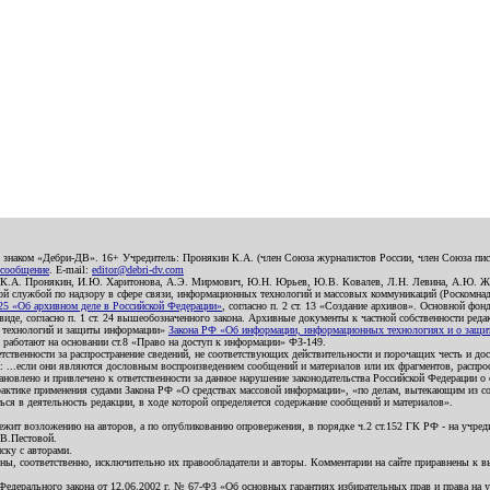
о знаком «Дебри-ДВ». 16+ Учредитель: Пронякин К.А. (член Союза журналистов России, член Союза писа
 сообщение
. E-mail:
editor@debri-dv.com
): К.А. Пронякин, И.Ю. Харитонова, А.Э. Мирмович, Ю.Н. Юрьев, Ю.В. Ковалев, Л.Н. Левина, А.Ю. Ж
 службой по надзору в сфере связи, информационных технологий и массовых коммуникаций (Роскомнадзо
5 «Об архивном деле в Российской Федерации»
, согласно п. 2 ст. 13 «Создание архивов». Основной фон
е, согласно п. 1 ст. 24 вышеобозначенного закона. Архивные документы к частной собственности редакци
ых технологий и защиты информации»
Закона РФ «Об информации, информационных технологиях и о защите
и работают на основании ст.8 «Право на доступ к информации» ФЗ-149.
етственности за распространение сведений, не соответствующих действительности и порочащих честь и д
 ...если они являются дословным воспроизведением сообщений и материалов или их фрагментов, распро
новлено и привлечено к ответственности за данное нарушение законодательства Российской Федерации о
актике применения судами Закона РФ «О средствах массовой информации», «по делам, вытекающим из со
ся в деятельность редакции, в ходе которой определяется содержание сообщений и материалов».
жит возложению на авторов, а по опубликованию опровержения, в порядке ч.2 ст.152 ГК РФ - на учредит
.В.Пестовой.
ску с авторами.
енны, соответственно, исключительно их правообладатели и авторы. Комментарии на сайте приравнены к
дерального закона от 12.06.2002 г. № 67-ФЗ «Об основных гарантиях избирательных прав и права на уча