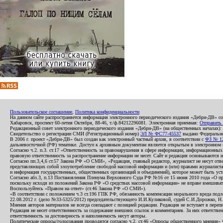
Пользовательское соглашение
,
Политика конфиденциальности
На данном сайте распространяется информация электронного периодического издания «Дебри-ДВ» с
Хабаровск, проспект 60-летия Октября, 88-46, т./ф.84212296081. Электронная приемная:
Отправить
Редакционный совет электронного периодического издания «Дебри-ДВ» (на общественных началах
Свидетельство о регистрации СМИ (Регистрационный номер)
ЭЛ № ФС77-45537
выдано Федеральной
В 2006 г. проект «Дебри-ДВ» был создан как электронный частный архив, в соответствии с
ФЗ № 12
дальневосточной (РФ) тематике. Доступ к архивным документам является открытым в электронном вид
Согласно ч.2. п.3. ст.17 «Ответственность за правонарушения в сфере информации, информационн
правовую ответственность за распространение информации не несет. Сайт и редакция основываются 
Согласно пп.3,4,6 ст.57 Закона РФ «О СМИ», «Редакция, главный редактор, журналист не несут отв
представляющих собой злоупотребление свободой массовой информации и (или) правами журналиста:
и информация государственных, общественных организаций и объединений), которое может быть уста
Согласно абз.3, п.13 Постановления Пленума Верховного Суда РФ №16 от 15 июня 2010 года «О пр
поскольку исходя из положений Закона РФ «О средствах массовой информации» не вправе вмешивать
Воспользуйтесь «Правом на ответ» (ст.46 Закона РФ «О СМИ»).
«В соответствии с положением ч.3 ст.196 ГПК РФ, обязанность компенсации морального вреда подле
22.08.2012 г. (дело №33-5325/2012) председательствующего И.И.Куликовой, судей С.И.Дорожко, Н
Мнения авторов материалов не всегда совпадают с позицией редакции. Редакция не вступает в перепи
Редакция не несет ответственность за содержание внешних ссылок и комментариев. За них ответств
ответственность за достоверность и наполняемость несут авторы.
Политические опросы/голосования проводятся согласно ч.2. ст.46 «Опросы общественного мнения» Фе