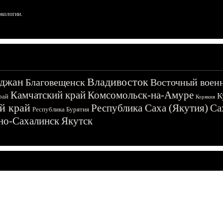
ркологии.
джан
Владивосток
Благовещенск
Восточный воен
Камчатский край
Комсомольск-на-Амуре
К
рай
Корякия
й край
Республика Саха (Якутия)
Са
Республика Бурятия
о-Сахалинск
Якутск