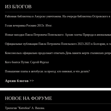
ИЗ БЛОГОВ
Районная библиотека в Амурске уничтожена. На очереди библиотека Островского в
Голая вечеринка Роснано 2015г. Итог.
Новые находки Павла Петровича Попельского: Архив газеты Природа и аномальные
Официальные публикации Павла Петровича Попельского 2023-2025 в Болгарии, в г
Комсомольск официально продолжает отмечать День памяти жертв сталинских репрес
Кого боится Путин: Сергей Фургал
Повышение платы в автобусах за проезд: кто виноват, и что делать?
Архив блогов >>
НОВОЕ НА ФОРУМЕ
Трилогия "Китобои" А. Вахова.