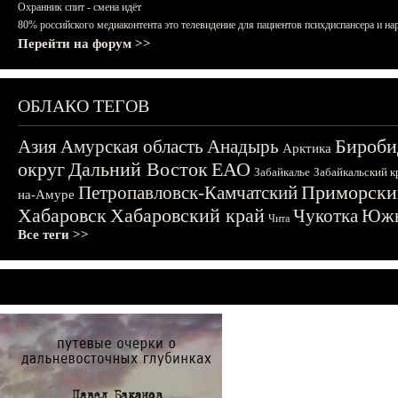
Охранник спит - смена идёт
80% российского медиаконтента это телевидение для пациентов психдиспансера и на
Перейти на форум >>
ОБЛАКО ТЕГОВ
Бироби
Азия
Амурская область
Анадырь
Арктика
округ
Дальний Восток
ЕАО
Забайкалье
Забайкальский к
Приморски
Петропавловск-Камчатский
на-Амуре
Хабаровск
Хабаровский край
Чукотка
Южн
Чита
Все теги >>