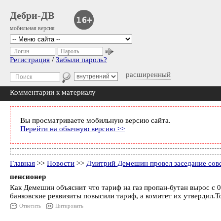
Дебри-ДВ
мобильная версия
Логин
Пароль
Регистрация
/
Забыли пароль?
расширенный
Комментарии к материалу
Вы просматриваете мобильную версию сайта.
Перейти на обычную версию >>
Главная
>>
Новости
>>
Дмитрий Демешин провел заседание совет
пенсионер
Как Демешин объяснит что тариф на газ пропан-бутан вырос с 0
банковские реквизиты повысили тариф, а комитет их утвердил.То
Ответить
Цитировать