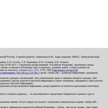
телей России). Главный редактор: Харитонова И.Ю. Адрес редакции: 680032, Хабаровский край,
данов, Е.Н. Голубь, С.Н. Бурындин, Б.М. Сухинин, О.В. Егорова
р) 16.06.2011 г. Территория распространения: Российская Федерация, зарубежные страны.
д архива составляют публикации газет и журналов, изданные книги, а также рукописи по
и не относятся, согласно ст.ст. 1275, 1276, 1306
Гражданского кодекса РФ
.
 информации» (ФЗ-149 от 27.07.06 г.)
архив «Дебри-ДВ», хранящий информацию, гражданско-
остоинство граждан и организаций, либо ущемляющих права и законные интересы граждан, либо
страненных другим средством массовой информации (а также сообщения, переданные в пресс-релизах
 средствах массовой информации».
держания распространенной информации, распространитель не является надлежащим ответчиком,
еля и главного редактор», - из апелляционного определения Хабаровского краевого суда от
 выражению мнения. Блоги и форум не входят в электронное периодическое издание «Дебри-ДВ»,
стие в референдуме граждан Российской Федерации»; считать, там где не указано: лицо (лица),