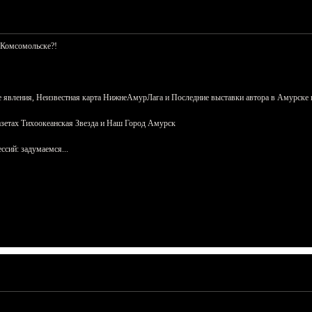
 Комсомольске?!
 явления, Неизвестная карта НижнеАмурЛага и Последние выставки автора в Амурске 
азетах Тихоокеанская Звезда и Наш Город Амурск
сий: задумаемся...