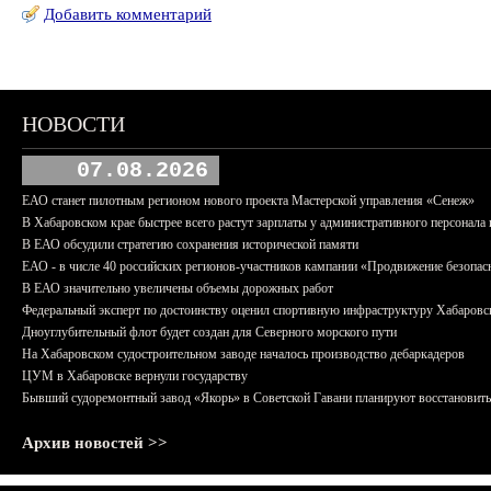
Добавить комментарий
НОВОСТИ
07.08.2026
ЕАО станет пилотным регионом нового проекта Мастерской управления «Сенеж»
В Хабаровском крае быстрее всего растут зарплаты у административного персонала 
В ЕАО обсудили стратегию сохранения исторической памяти
ЕАО - в числе 40 российских регионов-участников кампании «Продвижение безопас
В ЕАО значительно увеличены объемы дорожных работ
Федеральный эксперт по достоинству оценил спортивную инфраструктуру Хабаровс
Дноуглубительный флот будет создан для Северного морского пути
На Хабаровском судостроительном заводе началось производство дебаркадеров
ЦУМ в Хабаровске вернули государству
Бывший судоремонтный завод «Якорь» в Советской Гавани планируют восстановить
Архив новостей >>