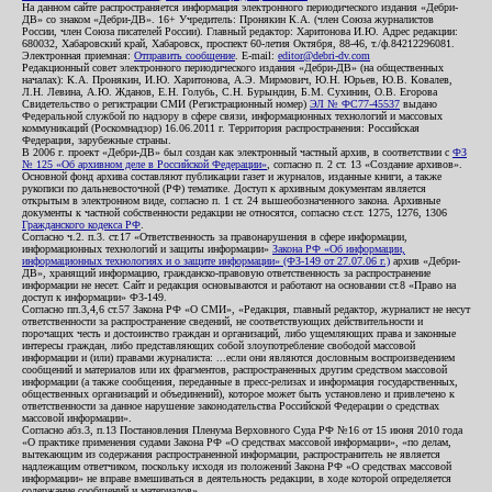
На данном сайте распространяется информация электронного периодического издания «Дебри-
ДВ» со знаком «Дебри-ДВ». 16+ Учредитель: Пронякин К.А. (член Союза журналистов
России, член Союза писателей России). Главный редактор: Харитонова И.Ю. Адрес редакции:
680032, Хабаровский край, Хабаровск, проспект 60-летия Октября, 88-46, т./ф.84212296081.
Электронная приемная:
Отправить сообщение
. E-mail:
editor@debri-dv.com
Редакционный совет электронного периодического издания «Дебри-ДВ» (на общественных
началах): К.А. Пронякин, И.Ю. Харитонова, А.Э. Мирмович, Ю.Н. Юрьев, Ю.В. Ковалев,
Л.Н. Левина, А.Ю. Жданов, Е.Н. Голубь, С.Н. Бурындин, Б.М. Сухинин, О.В. Егорова
Свидетельство о регистрации СМИ (Регистрационный номер)
ЭЛ № ФС77-45537
выдано
Федеральной службой по надзору в сфере связи, информационных технологий и массовых
коммуникаций (Роскомнадзор) 16.06.2011 г. Территория распространения: Российская
Федерация, зарубежные страны.
В 2006 г. проект «Дебри-ДВ» был создан как электронный частный архив, в соответствии с
ФЗ
№ 125 «Об архивном деле в Российской Федерации»
, согласно п. 2 ст. 13 «Создание архивов».
Основной фонд архива составляют публикации газет и журналов, изданные книги, а также
рукописи по дальневосточной (РФ) тематике. Доступ к архивным документам является
открытым в электронном виде, согласно п. 1 ст. 24 вышеобозначенного закона. Архивные
документы к частной собственности редакции не относятся, согласно ст.ст. 1275, 1276, 1306
Гражданского кодекса РФ
.
Согласно ч.2. п.3. ст.17 «Ответственность за правонарушения в сфере информации,
информационных технологий и защиты информации»
Закона РФ «Об информации,
информационных технологиях и о защите информации» (ФЗ-149 от 27.07.06 г.)
архив «Дебри-
ДВ», хранящий информацию, гражданско-правовую ответственность за распространение
информации не несет. Сайт и редакция основываются и работают на основании ст.8 «Право на
доступ к информации» ФЗ-149.
Согласно пп.3,4,6 ст.57 Закона РФ «О СМИ», «Редакция, главный редактор, журналист не несут
ответственности за распространение сведений, не соответствующих действительности и
порочащих честь и достоинство граждан и организаций, либо ущемляющих права и законные
интересы граждан, либо представляющих собой злоупотребление свободой массовой
информации и (или) правами журналиста: ...если они являются дословным воспроизведением
сообщений и материалов или их фрагментов, распространенных другим средством массовой
информации (а также сообщения, переданные в пресс-релизах и информация государственных,
общественных организаций и объединений), которое может быть установлено и привлечено к
ответственности за данное нарушение законодательства Российской Федерации о средствах
массовой информации».
Согласно абз.3, п.13 Постановления Пленума Верховного Суда РФ №16 от 15 июня 2010 года
«О практике применения судами Закона РФ «О средствах массовой информации», «по делам,
вытекающим из содержания распространенной информации, распространитель не является
надлежащим ответчиком, поскольку исходя из положений Закона РФ «О средствах массовой
информации» не вправе вмешиваться в деятельность редакции, в ходе которой определяется
содержание сообщений и материалов».