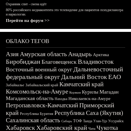
Охранник спит - смена идёт
80% российского медиаконтента это телевидение для пациентов психдиспансера
и наркологии.
Перейти на форум >>
ОБЛАКО ТЕГОВ
Азия
Амурская область
Анадырь
Арктика
Биробиджан
Владивосток
Благовещенск
Дальневосточный
Восточный военный округ
федеральный округ
Дальний Восток
ЕАО
Камчатский край
Забайкалье
Забайкальский край
Комсомольск-на-Амуре
Магадан
Курилы
Корякия
Магаданская область
Николаевск-на-Амуре
Находка
Приморский
Петропавловск-Камчатский
край
Республика Саха (Якутия)
Республика Бурятия
Сахалинская область
ТОФ
Тында
Улан-Удэ
Уссурийск
Сибирь
Хабаровск
Хабаровский край
Чукотка
Чита