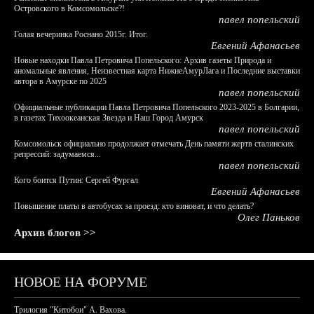
Островского в Комсомольске?!
павел попельский
Голая вечеринка Роснано 2015г. Итог.
Евгений Афанасьев
Новые находки Павла Петровича Попельского: Архив газеты Природа и
аномальные явления, Неизвестная карта НижнеАмурЛага и Последние выставки
автора в Амурске по 2025
павел попельский
Официальные публикации Павла Петровича Попельского 2023-2025 в Болгарии,
в газетах Тихоокеанская Звезда и Наш Город Амурск
павел попельский
Комсомольск официально продолжает отмечать День памяти жертв сталинских
репрессий: задумаемся...
павел попельский
Кого боится Путин: Сергей Фургал
Евгений Афанасьев
Повышение платы в автобусах за проезд: кто виноват, и что делать?
Олег Паньков
Архив блогов >>
НОВОЕ НА ФОРУМЕ
Трилогия "Китобои" А. Вахова.