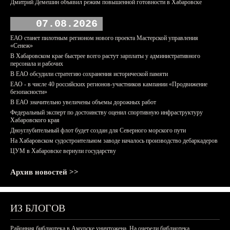
Дмитрий Демешин объявил режим повышенной готовности в Хабаровске
07.08.2026
ЕАО станет пилотным регионом нового проекта Мастерской управления
«Сенеж»
В Хабаровском крае быстрее всего растут зарплаты у административного
персонала и рабочих
В ЕАО обсудили стратегию сохранения исторической памяти
ЕАО - в числе 40 российских регионов-участников кампании «Продвижение
безопасности»
В ЕАО значительно увеличены объемы дорожных работ
Федеральный эксперт по достоинству оценил спортивную инфраструктуру
Хабаровского края
Дноуглубительный флот будет создан для Северного морского пути
На Хабаровском судостроительном заводе началось производство дебаркадеров
ЦУМ в Хабаровске вернули государству
Архив новостей >>
ИЗ БЛОГОВ
Районная библиотека в Амурске уничтожена. На очереди библиотека