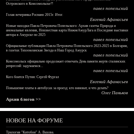
Островского в Комсомольске?!
павел попельский
Голая вечеринка Роснано 2015г. Итог.
Евгений Афанасьев
Новые находки Павла Петровича Попельского: Архив газеты Природа и
аномальные явления, Неизвестная карта НижнеАмурЛага и Последние выставки
автора в Амурске по 2025
павел попельский
Официальные публикации Павла Петровича Попельского 2023-2025 в Болгарии,
в газетах Тихоокеанская Звезда и Наш Город Амурск
павел попельский
Комсомольск официально продолжает отмечать День памяти жертв сталинских
репрессий: задумаемся...
павел попельский
Кого боится Путин: Сергей Фургал
Евгений Афанасьев
Повышение платы в автобусах за проезд: кто виноват, и что делать?
Олег Паньков
Архив блогов >>
НОВОЕ НА ФОРУМЕ
Трилогия "Китобои" А. Вахова.