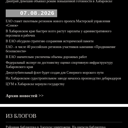
Дмитрий Демешин объявил режим повышенной готовности в Хабаровске
07.08.2026
ЕАО станет пилотным регионом нового проекта Мастерской управления
«Сенеж»
В Хабаровском крае быстрее всего растут зарплаты у административного
персонала и рабочих
В ЕАО обсудили стратегию сохранения исторической памяти
ЕАО - в числе 40 российских регионов-участников кампании «Продвижение
безопасности»
В ЕАО значительно увеличены объемы дорожных работ
Федеральный эксперт по достоинству оценил спортивную инфраструктуру
Хабаровского края
Дноуглубительный флот будет создан для Северного морского пути
На Хабаровском судостроительном заводе началось производство дебаркадеров
ЦУМ в Хабаровске вернули государству
Архив новостей >>
ИЗ БЛОГОВ
Районная библиотека в Амурске уничтожена. На очереди библиотека