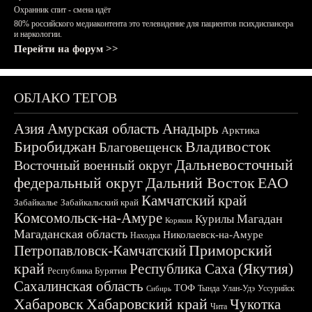
Охранник спит - смена идёт
80% российского медиаконтента это телевидение для пациентов психдиспансера
и наркологии.
Перейти на форум >>
ОБЛАКО ТЕГОВ
Азия
Амурская область
Анадырь
Арктика
Биробиджан
Владивосток
Благовещенск
Дальневосточный
Восточный военный округ
федеральный округ
Дальний Восток
ЕАО
Камчатский край
Забайкалье
Забайкальский край
Комсомольск-на-Амуре
Магадан
Курилы
Корякия
Магаданская область
Николаевск-на-Амуре
Находка
Приморский
Петропавловск-Камчатский
край
Республика Саха (Якутия)
Республика Бурятия
Сахалинская область
ТОФ
Тында
Улан-Удэ
Уссурийск
Сибирь
Хабаровск
Хабаровский край
Чукотка
Чита