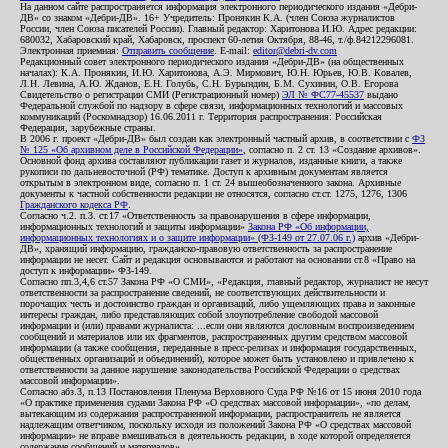
На данном сайте распространяется информация электронного периодического издания «Дебри-
ДВ» со знаком «Дебри-ДВ». 16+ Учредитель: Пронякин К.А. (член Союза журналистов
России, член Союза писателей России). Главный редактор: Харитонова И.Ю. Адрес редакции:
680032, Хабаровский край, Хабаровск, проспект 60-летия Октября, 88-46, т./ф.84212296081.
Электронная приемная:
Отправить сообщение
. E-mail:
editor@debri-dv.com
Редакционный совет электронного периодического издания «Дебри-ДВ» (на общественных
началах): К.А. Пронякин, И.Ю. Харитонова, А.Э. Мирмович, Ю.Н. Юрьев, Ю.В. Ковалев,
Л.Н. Левина, А.Ю. Жданов, Е.Н. Голубь, С.Н. Бурындин, Б.М. Сухинин, О.В. Егорова
Свидетельство о регистрации СМИ (Регистрационный номер)
ЭЛ № ФС77-45537
выдано
Федеральной службой по надзору в сфере связи, информационных технологий и массовых
коммуникаций (Роскомнадзор) 16.06.2011 г. Территория распространения: Российская
Федерация, зарубежные страны.
В 2006 г. проект «Дебри-ДВ» был создан как электронный частный архив, в соответствии с
ФЗ
№ 125 «Об архивном деле в Российской Федерации»
, согласно п. 2 ст. 13 «Создание архивов».
Основной фонд архива составляют публикации газет и журналов, изданные книги, а также
рукописи по дальневосточной (РФ) тематике. Доступ к архивным документам является
открытым в электронном виде, согласно п. 1 ст. 24 вышеобозначенного закона. Архивные
документы к частной собственности редакции не относятся, согласно ст.ст. 1275, 1276, 1306
Гражданского кодекса РФ
.
Согласно ч.2. п.3. ст.17 «Ответственность за правонарушения в сфере информации,
информационных технологий и защиты информации»
Закона РФ «Об информации,
информационных технологиях и о защите информации» (ФЗ-149 от 27.07.06 г.)
архив «Дебри-
ДВ», хранящий информацию, гражданско-правовую ответственность за распространение
информации не несет. Сайт и редакция основываются и работают на основании ст.8 «Право на
доступ к информации» ФЗ-149.
Согласно пп.3,4,6 ст.57 Закона РФ «О СМИ», «Редакция, главный редактор, журналист не несут
ответственности за распространение сведений, не соответствующих действительности и
порочащих честь и достоинство граждан и организаций, либо ущемляющих права и законные
интересы граждан, либо представляющих собой злоупотребление свободой массовой
информации и (или) правами журналиста: ...если они являются дословным воспроизведением
сообщений и материалов или их фрагментов, распространенных другим средством массовой
информации (а также сообщения, переданные в пресс-релизах и информация государственных,
общественных организаций и объединений), которое может быть установлено и привлечено к
ответственности за данное нарушение законодательства Российской Федерации о средствах
массовой информации».
Согласно абз.3, п.13 Постановления Пленума Верховного Суда РФ №16 от 15 июня 2010 года
«О практике применения судами Закона РФ «О средствах массовой информации», «по делам,
вытекающим из содержания распространенной информации, распространитель не является
надлежащим ответчиком, поскольку исходя из положений Закона РФ «О средствах массовой
информации» не вправе вмешиваться в деятельность редакции, в ходе которой определяется
содержание сообщений и материалов».