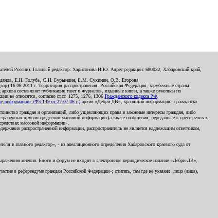
телей России). Главный редактор: Харитонова И.Ю. Адрес редакции: 680032, Хабаровский край,
данов, Е.Н. Голубь, С.Н. Бурындин, Б.М. Сухинин, О.В. Егорова
р) 16.06.2011 г. Территория распространения: Российская Федерация, зарубежные страны.
д архива составляют публикации газет и журналов, изданные книги, а также рукописи по
и не относятся, согласно ст.ст. 1275, 1276, 1306
Гражданского кодекса РФ
.
 информации» (ФЗ-149 от 27.07.06 г.)
архив «Дебри-ДВ», хранящий информацию, гражданско-
остоинство граждан и организаций, либо ущемляющих права и законные интересы граждан, либо
страненных другим средством массовой информации (а также сообщения, переданные в пресс-релизах
 средствах массовой информации».
держания распространенной информации, распространитель не является надлежащим ответчиком,
еля и главного редактор», - из апелляционного определения Хабаровского краевого суда от
 выражению мнения. Блоги и форум не входят в электронное периодическое издание «Дебри-ДВ»,
стие в референдуме граждан Российской Федерации»; считать, там где не указано: лицо (лица),