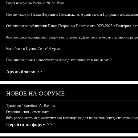
Голая вечеринка Роснано 2015г. Итог.
Новые находки Павла Петровича Попельского: Архив газеты Природа и аномальные
Официальные публикации Павла Петровича Попельского 2023-2025 в Болгарии, в г
Комсомольск официально продолжает отмечать День памяти жертв сталинских репрес
Кого боится Путин: Сергей Фургал
Повышение платы в автобусах за проезд: кто виноват, и что делать?
Архив блогов >>
НОВОЕ НА ФОРУМЕ
Трилогия "Китобои" А. Вахова.
Охранник спит - смена идёт
80% российского медиаконтента это телевидение для пациентов психдиспансера и на
Перейти на форум >>