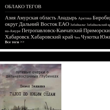
ОБЛАКО ТЕГОВ
Бироби
Азия
Амурская область
Анадырь
Арктика
округ
Дальний Восток
ЕАО
Забайкалье
Забайкальский к
Приморски
Петропавловск-Камчатский
на-Амуре
Хабаровск
Хабаровский край
Чукотка
Южн
Чита
Все теги >>