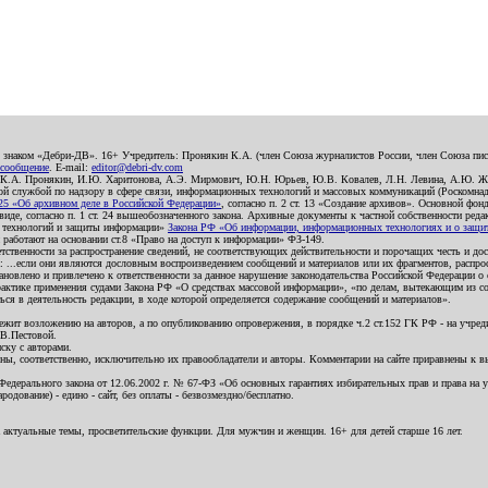
о знаком «Дебри-ДВ». 16+ Учредитель: Пронякин К.А. (член Союза журналистов России, член Союза писа
 сообщение
. E-mail:
editor@debri-dv.com
): К.А. Пронякин, И.Ю. Харитонова, А.Э. Мирмович, Ю.Н. Юрьев, Ю.В. Ковалев, Л.Н. Левина, А.Ю. Ж
 службой по надзору в сфере связи, информационных технологий и массовых коммуникаций (Роскомнадзо
5 «Об архивном деле в Российской Федерации»
, согласно п. 2 ст. 13 «Создание архивов». Основной фон
е, согласно п. 1 ст. 24 вышеобозначенного закона. Архивные документы к частной собственности редакци
ых технологий и защиты информации»
Закона РФ «Об информации, информационных технологиях и о защите
и работают на основании ст.8 «Право на доступ к информации» ФЗ-149.
етственности за распространение сведений, не соответствующих действительности и порочащих честь и д
 ...если они являются дословным воспроизведением сообщений и материалов или их фрагментов, распро
новлено и привлечено к ответственности за данное нарушение законодательства Российской Федерации о
актике применения судами Закона РФ «О средствах массовой информации», «по делам, вытекающим из со
ся в деятельность редакции, в ходе которой определяется содержание сообщений и материалов».
жит возложению на авторов, а по опубликованию опровержения, в порядке ч.2 ст.152 ГК РФ - на учредит
.В.Пестовой.
ску с авторами.
енны, соответственно, исключительно их правообладатели и авторы. Комментарии на сайте приравнены к
дерального закона от 12.06.2002 г. № 67-ФЗ «Об основных гарантиях избирательных прав и права на уча
дование) - едино - сайт, без оплаты - безвозмездно/бесплатно.
 актуальные темы, просветительские функции. Для мужчин и женщин. 16+ для детей старше 16 лет.