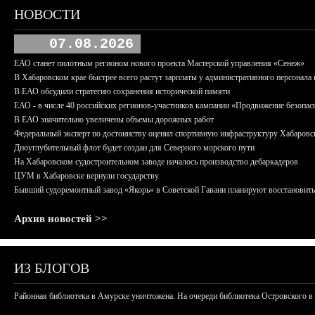
НОВОСТИ
07.08.2026
ЕАО станет пилотным регионом нового проекта Мастерской управления «Сенеж»
В Хабаровском крае быстрее всего растут зарплаты у административного персонала 
В ЕАО обсудили стратегию сохранения исторической памяти
ЕАО - в числе 40 российских регионов-участников кампании «Продвижение безопас
В ЕАО значительно увеличены объемы дорожных работ
Федеральный эксперт по достоинству оценил спортивную инфраструктуру Хабаровс
Дноуглубительный флот будет создан для Северного морского пути
На Хабаровском судостроительном заводе началось производство дебаркадеров
ЦУМ в Хабаровске вернули государству
Бывший судоремонтный завод «Якорь» в Советской Гавани планируют восстановить
Архив новостей >>
ИЗ БЛОГОВ
Районная библиотека в Амурске уничтожена. На очереди библиотека Островского в