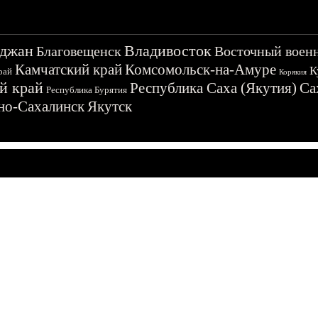
джан
Владивосток
Благовещенск
Восточный воен
Камчатский край
Комсомольск-на-Амуре
К
рай
Корякия
й край
Республика Саха (Якутия)
Са
Республика Бурятия
о-Сахалинск
Якутск