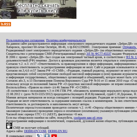
Пользовательское соглашение
,
Политика конфиденциальности
На данном сайте распространяется информация электронного периодического издания «Дебри-ДВ» с
Хабаровск, проспект 60-летия Октября, 88-46, т./ф.84212296081. Электронная приемная:
Отправить
Редакционный совет электронного периодического издания «Дебри-ДВ» (на общественных началах
Свидетельство о регистрации СМИ (Регистрационный номер)
ЭЛ № ФС77-45537
выдано Федеральной
В 2006 г. проект «Дебри-ДВ» был создан как электронный частный архив, в соответствии с
ФЗ № 12
дальневосточной (РФ) тематике. Доступ к архивным документам является открытым в электронном вид
Согласно ч.2. п.3. ст.17 «Ответственность за правонарушения в сфере информации, информационн
правовую ответственность за распространение информации не несет. Сайт и редакция основываются 
Согласно пп.3,4,6 ст.57 Закона РФ «О СМИ», «Редакция, главный редактор, журналист не несут отв
представляющих собой злоупотребление свободой массовой информации и (или) правами журналиста:
и информация государственных, общественных организаций и объединений), которое может быть уста
Согласно абз.3, п.13 Постановления Пленума Верховного Суда РФ №16 от 15 июня 2010 года «О пр
поскольку исходя из положений Закона РФ «О средствах массовой информации» не вправе вмешивать
Воспользуйтесь «Правом на ответ» (ст.46 Закона РФ «О СМИ»).
«В соответствии с положением ч.3 ст.196 ГПК РФ, обязанность компенсации морального вреда подле
22.08.2012 г. (дело №33-5325/2012) председательствующего И.И.Куликовой, судей С.И.Дорожко, Н
Мнения авторов материалов не всегда совпадают с позицией редакции. Редакция не вступает в перепи
Редакция не несет ответственность за содержание внешних ссылок и комментариев. За них ответств
ответственность за достоверность и наполняемость несут авторы.
Политические опросы/голосования проводятся согласно ч.2. ст.46 «Опросы общественного мнения» Фе
заказавшее (заказавших) проведение опроса и оплатившее (оплативших) указанную публикацию (обнаро
Часовой пояс сервера UTC+11 (AEST), фактически +8 мск.
Если вы обнаружили ошибки на сайте, пожалуйста,
сообщите нам об этом
.
Распространение информации о политической, социальной, духовной жизни общества, публикации на
СМИ не получает субсидий.
Адреса сайта:
DEBRI-DV.COM
,
DEBRI-DV.RU
.
В социальных сетях: