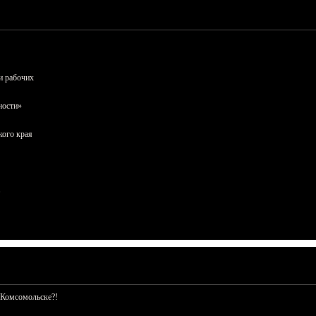
и рабочих
ности»
кого края
 Комсомольске?!