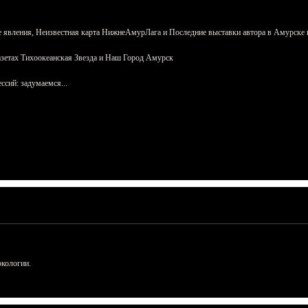
 явления, Неизвестная карта НижнеАмурЛага и Последние выставки автора в Амурске 
азетах Тихоокеанская Звезда и Наш Город Амурск
сий: задумаемся...
ркологии.