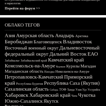
и наркологии.
Перейти на форум >>
ОБЛАКО ТЕГОВ
Азия
Амурская область
Анадырь
Арктика
Биробиджан
Владивосток
Благовещенск
Дальневосточный
Восточный военный округ
федеральный округ
Дальний Восток
ЕАО
Камчатский край
Забайкалье
Забайкальский край
Комсомольск-на-Амуре
Магадан
Курилы
Корякия
Магаданская область
Николаевск-на-Амуре
Находка
Приморский
Петропавловск-Камчатский
край
Республика Саха (Якутия)
Республика Бурятия
Сахалинская область
ТОФ
Тында
Улан-Удэ
Уссурийск
Сибирь
Хабаровск
Хабаровский край
Чукотка
Чита
Южно-Сахалинск
Якутск