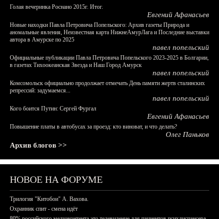
Голая вечеринка Роснано 2015г. Итог.
Евгений Афанасьев
Новые находки Павла Петровича Попельского: Архив газеты Природа и
аномальные явления, Неизвестная карта НижнеАмурЛага и Последние выставки
автора в Амурске по 2025
павел попельский
Официальные публикации Павла Петровича Попельского 2023-2025 в Болгарии,
в газетах Тихоокеанская Звезда и Наш Город Амурск
павел попельский
Комсомольск официально продолжает отмечать День памяти жертв сталинских
репрессий: задумаемся...
павел попельский
Кого боится Путин: Сергей Фургал
Евгений Афанасьев
Повышение платы в автобусах за проезд: кто виноват, и что делать?
Олег Паньков
Архив блогов >>
НОВОЕ НА ФОРУМЕ
Трилогия "Китобои" А. Вахова.
Охранник спит - смена идёт
80% российского медиаконтента это телевидение для пациентов психдиспансера