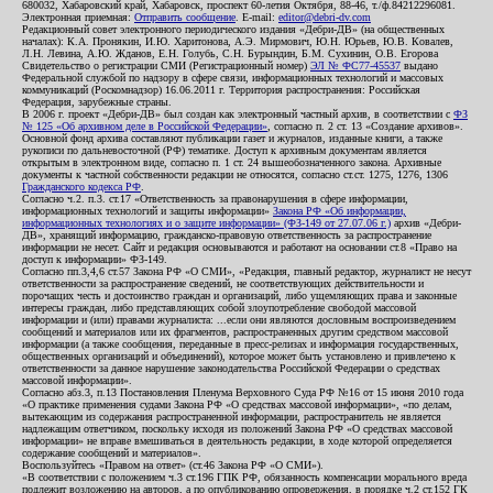
680032, Хабаровский край, Хабаровск, проспект 60-летия Октября, 88-46, т./ф.84212296081.
Электронная приемная:
Отправить сообщение
. E-mail:
editor@debri-dv.com
Редакционный совет электронного периодического издания «Дебри-ДВ» (на общественных
началах): К.А. Пронякин, И.Ю. Харитонова, А.Э. Мирмович, Ю.Н. Юрьев, Ю.В. Ковалев,
Л.Н. Левина, А.Ю. Жданов, Е.Н. Голубь, С.Н. Бурындин, Б.М. Сухинин, О.В. Егорова
Свидетельство о регистрации СМИ (Регистрационный номер)
ЭЛ № ФС77-45537
выдано
Федеральной службой по надзору в сфере связи, информационных технологий и массовых
коммуникаций (Роскомнадзор) 16.06.2011 г. Территория распространения: Российская
Федерация, зарубежные страны.
В 2006 г. проект «Дебри-ДВ» был создан как электронный частный архив, в соответствии с
ФЗ
№ 125 «Об архивном деле в Российской Федерации»
, согласно п. 2 ст. 13 «Создание архивов».
Основной фонд архива составляют публикации газет и журналов, изданные книги, а также
рукописи по дальневосточной (РФ) тематике. Доступ к архивным документам является
открытым в электронном виде, согласно п. 1 ст. 24 вышеобозначенного закона. Архивные
документы к частной собственности редакции не относятся, согласно ст.ст. 1275, 1276, 1306
Гражданского кодекса РФ
.
Согласно ч.2. п.3. ст.17 «Ответственность за правонарушения в сфере информации,
информационных технологий и защиты информации»
Закона РФ «Об информации,
информационных технологиях и о защите информации» (ФЗ-149 от 27.07.06 г.)
архив «Дебри-
ДВ», хранящий информацию, гражданско-правовую ответственность за распространение
информации не несет. Сайт и редакция основываются и работают на основании ст.8 «Право на
доступ к информации» ФЗ-149.
Согласно пп.3,4,6 ст.57 Закона РФ «О СМИ», «Редакция, главный редактор, журналист не несут
ответственности за распространение сведений, не соответствующих действительности и
порочащих честь и достоинство граждан и организаций, либо ущемляющих права и законные
интересы граждан, либо представляющих собой злоупотребление свободой массовой
информации и (или) правами журналиста: ...если они являются дословным воспроизведением
сообщений и материалов или их фрагментов, распространенных другим средством массовой
информации (а также сообщения, переданные в пресс-релизах и информация государственных,
общественных организаций и объединений), которое может быть установлено и привлечено к
ответственности за данное нарушение законодательства Российской Федерации о средствах
массовой информации».
Согласно абз.3, п.13 Постановления Пленума Верховного Суда РФ №16 от 15 июня 2010 года
«О практике применения судами Закона РФ «О средствах массовой информации», «по делам,
вытекающим из содержания распространенной информации, распространитель не является
надлежащим ответчиком, поскольку исходя из положений Закона РФ «О средствах массовой
информации» не вправе вмешиваться в деятельность редакции, в ходе которой определяется
содержание сообщений и материалов».
Воспользуйтесь «Правом на ответ» (ст.46 Закона РФ «О СМИ»).
«В соответствии с положением ч.3 ст.196 ГПК РФ, обязанность компенсации морального вреда
подлежит возложению на авторов, а по опубликованию опровержения, в порядке ч.2 ст.152 ГК