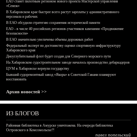
ЕАО станет пилотным регионом нового проекта Мастерской управления
«Сенеж»
В Хабаровском крае быстрее всего растут зарплаты у административного
персонала и рабочих
В ЕАО обсудили стратегию сохранения исторической памяти
ЕАО - в числе 40 российских регионов-участников кампании «Продвижение
безопасности»
В ЕАО значительно увеличены объемы дорожных работ
Федеральный эксперт по достоинству оценил спортивную инфраструктуру
Хабаровского края
Дноуглубительный флот будет создан для Северного морского пути
На Хабаровском судостроительном заводе началось производство дебаркадеров
ЦУМ в Хабаровске вернули государству
Бывший судоремонтный завод «Якорь» в Советской Гавани планируют
восстановить
Архив новостей >>
ИЗ БЛОГОВ
Районная библиотека в Амурске уничтожена. На очереди библиотека
Островского в Комсомольске?!
павел попельский