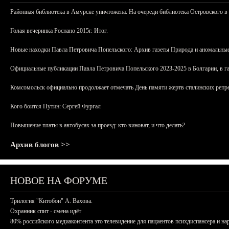
Районная библиотека в Амурске уничтожена. На очереди библиотека Островского в
Голая вечеринка Роснано 2015г. Итог.
Новые находки Павла Петровича Попельского: Архив газеты Природа и аномальные
Официальные публикации Павла Петровича Попельского 2023-2025 в Болгарии, в г
Комсомольск официально продолжает отмечать День памяти жертв сталинских репрес
Кого боится Путин: Сергей Фургал
Повышение платы в автобусах за проезд: кто виноват, и что делать?
Архив блогов >>
НОВОЕ НА ФОРУМЕ
Трилогия "Китобои" А. Вахова.
Охранник спит - смена идёт
80% российского медиаконтента это телевидение для пациентов психдиспансера и на