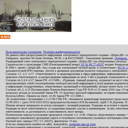
Пользовательское соглашение
,
Политика конфиденциальности
На данном сайте распространяется информация электронного периодического издания «Дебри-ДВ» с
Хабаровск, проспект 60-летия Октября, 88-46, т./ф.84212296081. Электронная приемная:
Отправить
Редакционный совет электронного периодического издания «Дебри-ДВ» (на общественных началах
Свидетельство о регистрации СМИ (Регистрационный номер)
ЭЛ № ФС77-45537
выдано Федеральной
В 2006 г. проект «Дебри-ДВ» был создан как электронный частный архив, в соответствии с
ФЗ № 12
дальневосточной (РФ) тематике. Доступ к архивным документам является открытым в электронном вид
Согласно ч.2. п.3. ст.17 «Ответственность за правонарушения в сфере информации, информационн
правовую ответственность за распространение информации не несет. Сайт и редакция основываются 
Согласно пп.3,4,6 ст.57 Закона РФ «О СМИ», «Редакция, главный редактор, журналист не несут отв
представляющих собой злоупотребление свободой массовой информации и (или) правами журналиста:
и информация государственных, общественных организаций и объединений), которое может быть уста
Согласно абз.3, п.13 Постановления Пленума Верховного Суда РФ №16 от 15 июня 2010 года «О пр
поскольку исходя из положений Закона РФ «О средствах массовой информации» не вправе вмешивать
Воспользуйтесь «Правом на ответ» (ст.46 Закона РФ «О СМИ»).
«В соответствии с положением ч.3 ст.196 ГПК РФ, обязанность компенсации морального вреда подле
22.08.2012 г. (дело №33-5325/2012) председательствующего И.И.Куликовой, судей С.И.Дорожко, Н
Мнения авторов материалов не всегда совпадают с позицией редакции. Редакция не вступает в перепи
Редакция не несет ответственность за содержание внешних ссылок и комментариев. За них ответств
ответственность за достоверность и наполняемость несут авторы.
Политические опросы/голосования проводятся согласно ч.2. ст.46 «Опросы общественного мнения» Фе
заказавшее (заказавших) проведение опроса и оплатившее (оплативших) указанную публикацию (обнаро
Часовой пояс сервера UTC+11 (AEST), фактически +8 мск.
Если вы обнаружили ошибки на сайте, пожалуйста,
сообщите нам об этом
.
Распространение информации о политической, социальной, духовной жизни общества, публикации на