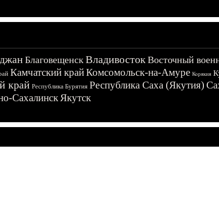
джан
Владивосток
Благовещенск
Восточный воен
Камчатский край
Комсомольск-на-Амуре
К
рай
Корякия
й край
Республика Саха (Якутия)
Са
Республика Бурятия
о-Сахалинск
Якутск