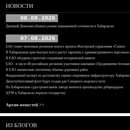
НОВОСТИ
08.08.2026
Дмитрий Демешин объявил режим повышенной готовности в Хабаровске
07.08.2026
ЕАО станет пилотным регионом нового проекта Мастерской управления «Сенеж»
В Хабаровском крае быстрее всего растут зарплаты у административного персонала 
В ЕАО обсудили стратегию сохранения исторической памяти
ЕАО - в числе 40 российских регионов-участников кампании «Продвижение безопас
В ЕАО значительно увеличены объемы дорожных работ
Федеральный эксперт по достоинству оценил спортивную инфраструктуру Хабаровс
Дноуглубительный флот будет создан для Северного морского пути
На Хабаровском судостроительном заводе началось производство дебаркадеров
ЦУМ в Хабаровске вернули государству
Архив новостей >>
ИЗ БЛОГОВ