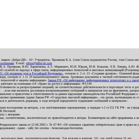
о знаком «Дебри-ДВ». 16+ Учредитель: Пронякин К.А. (член Союза журналистов России, член Союза писа
 сообщение
. E-mail:
editor@debri-dv.com
): К.А. Пронякин, И.Ю. Харитонова, А.Э. Мирмович, Ю.Н. Юрьев, Ю.В. Ковалев, Л.Н. Левина, А.Ю. Ж
 службой по надзору в сфере связи, информационных технологий и массовых коммуникаций (Роскомнадзо
5 «Об архивном деле в Российской Федерации»
, согласно п. 2 ст. 13 «Создание архивов». Основной фон
е, согласно п. 1 ст. 24 вышеобозначенного закона. Архивные документы к частной собственности редакци
ых технологий и защиты информации»
Закона РФ «Об информации, информационных технологиях и о защите
и работают на основании ст.8 «Право на доступ к информации» ФЗ-149.
етственности за распространение сведений, не соответствующих действительности и порочащих честь и д
 ...если они являются дословным воспроизведением сообщений и материалов или их фрагментов, распро
новлено и привлечено к ответственности за данное нарушение законодательства Российской Федерации о
актике применения судами Закона РФ «О средствах массовой информации», «по делам, вытекающим из со
ся в деятельность редакции, в ходе которой определяется содержание сообщений и материалов».
жит возложению на авторов, а по опубликованию опровержения, в порядке ч.2 ст.152 ГК РФ - на учредит
.В.Пестовой.
ску с авторами.
енны, соответственно, исключительно их правообладатели и авторы. Комментарии на сайте приравнены к
дерального закона от 12.06.2002 г. № 67-ФЗ «Об основных гарантиях избирательных прав и права на уча
дование) - едино - сайт, без оплаты - безвозмездно/бесплатно.
 актуальные темы, просветительские функции. Для мужчин и женщин. 16+ для детей старше 16 лет.