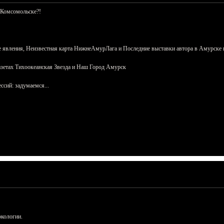
 Комсомольске?!
 явления, Неизвестная карта НижнеАмурЛага и Последние выставки автора в Амурске 
азетах Тихоокеанская Звезда и Наш Город Амурск
сий: задумаемся...
ркологии.