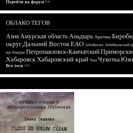
Перейти на форум >>
ОБЛАКО ТЕГОВ
Бироби
Азия
Амурская область
Анадырь
Арктика
округ
Дальний Восток
ЕАО
Забайкалье
Забайкальский к
Приморски
Петропавловск-Камчатский
на-Амуре
Хабаровск
Хабаровский край
Чукотка
Южн
Чита
Все теги >>