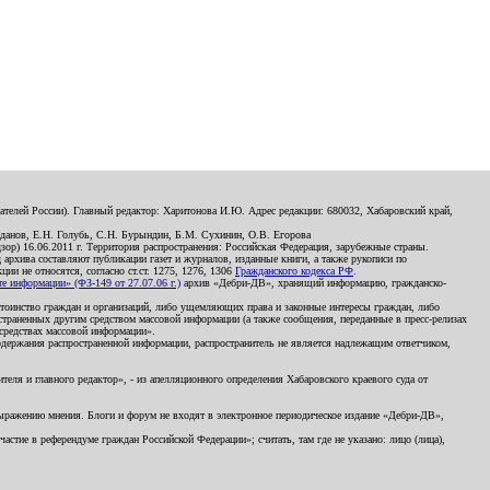
телей России). Главный редактор: Харитонова И.Ю. Адрес редакции: 680032, Хабаровский край,
данов, Е.Н. Голубь, С.Н. Бурындин, Б.М. Сухинин, О.В. Егорова
р) 16.06.2011 г. Территория распространения: Российская Федерация, зарубежные страны.
д архива составляют публикации газет и журналов, изданные книги, а также рукописи по
и не относятся, согласно ст.ст. 1275, 1276, 1306
Гражданского кодекса РФ
.
 информации» (ФЗ-149 от 27.07.06 г.)
архив «Дебри-ДВ», хранящий информацию, гражданско-
остоинство граждан и организаций, либо ущемляющих права и законные интересы граждан, либо
страненных другим средством массовой информации (а также сообщения, переданные в пресс-релизах
 средствах массовой информации».
держания распространенной информации, распространитель не является надлежащим ответчиком,
еля и главного редактор», - из апелляционного определения Хабаровского краевого суда от
 выражению мнения. Блоги и форум не входят в электронное периодическое издание «Дебри-ДВ»,
стие в референдуме граждан Российской Федерации»; считать, там где не указано: лицо (лица),