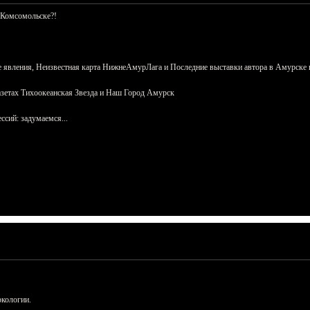
 Комсомольске?!
 явления, Неизвестная карта НижнеАмурЛага и Последние выставки автора в Амурске 
азетах Тихоокеанская Звезда и Наш Город Амурск
сий: задумаемся...
ркологии.