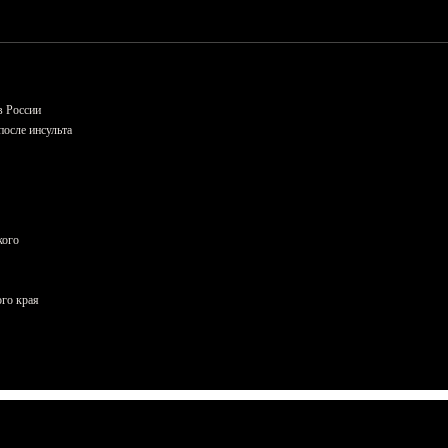
в России
осле инсульта
кого
ого края