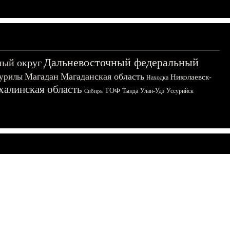
Дальневосточный федеральный
ный округ
Магадан
Магаданская область
урилы
Николаевск-
Находка
халинская область
ТОФ
Тында
Улан-Удэ
Уссурийск
Сибирь