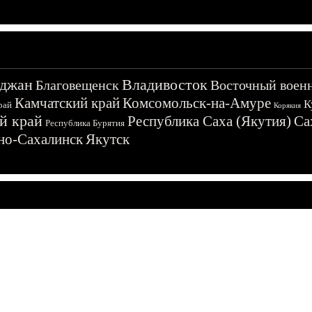
джан
Владивосток
Благовещенск
Восточный воен
Камчатский край
Комсомольск-на-Амуре
К
рай
Корякия
й край
Республика Саха (Якутия)
Са
Республика Бурятия
о-Сахалинск
Якутск