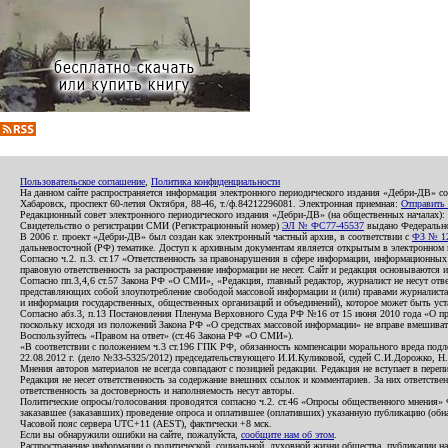
Пользовательское соглашение
,
Политика конфиденциальности
На данном сайте распространяется информация электронного периодического издания «Дебри-ДВ» с
Хабаровск, проспект 60-летия Октября, 88-46, т./ф.84212296081. Электронная приемная:
Отправить
Редакционный совет электронного периодического издания «Дебри-ДВ» (на общественных началах
Свидетельство о регистрации СМИ (Регистрационный номер)
ЭЛ № ФС77-45537
выдано Федеральной
В 2006 г. проект «Дебри-ДВ» был создан как электронный частный архив, в соответствии с
ФЗ № 12
дальневосточной (РФ) тематике. Доступ к архивным документам является открытым в электронном вид
Согласно ч.2. п.3. ст.17 «Ответственность за правонарушения в сфере информации, информационн
правовую ответственность за распространение информации не несет. Сайт и редакция основываются 
Согласно пп.3,4,6 ст.57 Закона РФ «О СМИ», «Редакция, главный редактор, журналист не несут отв
представляющих собой злоупотребление свободой массовой информации и (или) правами журналиста:
и информация государственных, общественных организаций и объединений), которое может быть уста
Согласно абз.3, п.13 Постановления Пленума Верховного Суда РФ №16 от 15 июня 2010 года «О пр
поскольку исходя из положений Закона РФ «О средствах массовой информации» не вправе вмешивать
Воспользуйтесь «Правом на ответ» (ст.46 Закона РФ «О СМИ»).
«В соответствии с положением ч.3 ст.196 ГПК РФ, обязанность компенсации морального вреда подле
22.08.2012 г. (дело №33-5325/2012) председательствующего И.И.Куликовой, судей С.И.Дорожко, Н
Мнения авторов материалов не всегда совпадают с позицией редакции. Редакция не вступает в перепи
Редакция не несет ответственность за содержание внешних ссылок и комментариев. За них ответств
ответственность за достоверность и наполняемость несут авторы.
Политические опросы/голосования проводятся согласно ч.2. ст.46 «Опросы общественного мнения» Фе
заказавшее (заказавших) проведение опроса и оплатившее (оплативших) указанную публикацию (обнаро
Часовой пояс сервера UTC+11 (AEST), фактически +8 мск.
Если вы обнаружили ошибки на сайте, пожалуйста,
сообщите нам об этом
.
Распространение информации о политической, социальной, духовной жизни общества, публикации на