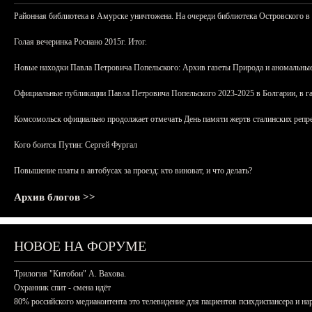
Районная библиотека в Амурске уничтожена. На очереди библиотека Островского в
Голая вечеринка Роснано 2015г. Итог.
Новые находки Павла Петровича Попельского: Архив газеты Природа и аномальные
Официальные публикации Павла Петровича Попельского 2023-2025 в Болгарии, в г
Комсомольск официально продолжает отмечать День памяти жертв сталинских репрес
Кого боится Путин: Сергей Фургал
Повышение платы в автобусах за проезд: кто виноват, и что делать?
Архив блогов >>
НОВОЕ НА ФОРУМЕ
Трилогия "Китобои" А. Вахова.
Охранник спит - смена идёт
80% российского медиаконтента это телевидение для пациентов психдиспансера и на