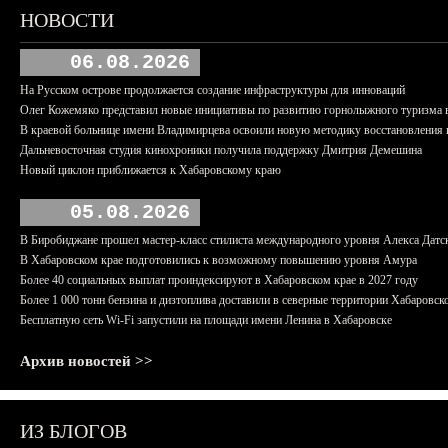
НОВОСТИ
06.08.2026
На Русском острове продолжается создание инфраструктуры для инноваций
Олег Кожемяко представил новые инициативы по развитию горнолыжного туризма 
В краевой больнице имени Владимирцева освоили новую методику восстановления п
Дальневосточная студия кинохроники получила поддержку Дмитрия Демешина
Новый циклон приближается к Хабаровскому краю
05.08.2026
В Биробиджане прошел мастер-класс стилиста международного уровня Алекса Датс
В Хабаровском крае подготовились к возможному повышению уровня Амура
Более 40 социальных выплат проиндексируют в Хабаровском крае в 2027 году
Более 1 000 тонн бензина и дизтоплива доставили в северные территории Хабаровск
Бесплатную сеть Wi-Fi запустили на площади имени Ленина в Хабаровске
Архив новостей >>
ИЗ БЛОГОВ