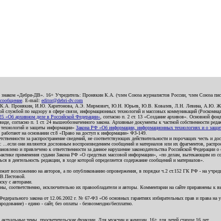
о знаком «Дебри-ДВ». 16+ Учредитель: Пронякин К.А. (член Союза журналистов России, член Союза писа
 сообщение
. E-mail:
editor@debri-dv.com
): К.А. Пронякин, И.Ю. Харитонова, А.Э. Мирмович, Ю.Н. Юрьев, Ю.В. Ковалев, Л.Н. Левина, А.Ю. Ж
 службой по надзору в сфере связи, информационных технологий и массовых коммуникаций (Роскомнадзо
5 «Об архивном деле в Российской Федерации»
, согласно п. 2 ст. 13 «Создание архивов». Основной фон
е, согласно п. 1 ст. 24 вышеобозначенного закона. Архивные документы к частной собственности редакци
ых технологий и защиты информации»
Закона РФ «Об информации, информационных технологиях и о защите
и работают на основании ст.8 «Право на доступ к информации» ФЗ-149.
етственности за распространение сведений, не соответствующих действительности и порочащих честь и д
 ...если они являются дословным воспроизведением сообщений и материалов или их фрагментов, распро
новлено и привлечено к ответственности за данное нарушение законодательства Российской Федерации о
актике применения судами Закона РФ «О средствах массовой информации», «по делам, вытекающим из со
ся в деятельность редакции, в ходе которой определяется содержание сообщений и материалов».
жит возложению на авторов, а по опубликованию опровержения, в порядке ч.2 ст.152 ГК РФ - на учредит
.В.Пестовой.
ску с авторами.
енны, соответственно, исключительно их правообладатели и авторы. Комментарии на сайте приравнены к
дерального закона от 12.06.2002 г. № 67-ФЗ «Об основных гарантиях избирательных прав и права на уча
дование) - едино - сайт, без оплаты - безвозмездно/бесплатно.
 актуальные темы, просветительские функции. Для мужчин и женщин. 16+ для детей старше 16 лет.