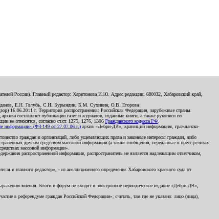
телей России). Главный редактор: Харитонова И.Ю. Адрес редакции: 680032, Хабаровский край,
данов, Е.Н. Голубь, С.Н. Бурындин, Б.М. Сухинин, О.В. Егорова
р) 16.06.2011 г. Территория распространения: Российская Федерация, зарубежные страны.
д архива составляют публикации газет и журналов, изданные книги, а также рукописи по
и не относятся, согласно ст.ст. 1275, 1276, 1306
Гражданского кодекса РФ
.
 информации» (ФЗ-149 от 27.07.06 г.)
архив «Дебри-ДВ», хранящий информацию, гражданско-
остоинство граждан и организаций, либо ущемляющих права и законные интересы граждан, либо
страненных другим средством массовой информации (а также сообщения, переданные в пресс-релизах
 средствах массовой информации».
держания распространенной информации, распространитель не является надлежащим ответчиком,
еля и главного редактор», - из апелляционного определения Хабаровского краевого суда от
 выражению мнения. Блоги и форум не входят в электронное периодическое издание «Дебри-ДВ»,
стие в референдуме граждан Российской Федерации»; считать, там где не указано: лицо (лица),