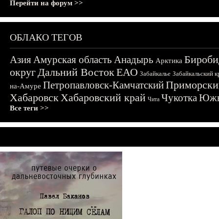
Перейти на форум >>
ОБЛАКО ТЕГОВ
Бироби
Азия
Амурская область
Анадырь
Арктика
округ
Дальний Восток
ЕАО
Забайкалье
Забайкальский к
Приморски
Петропавловск-Камчатский
на-Амуре
Хабаровск
Хабаровский край
Чукотка
Южн
Чита
Все теги >>