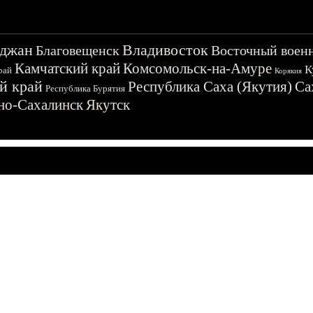
джан
Владивосток
Благовещенск
Восточный воен
Камчатский край
Комсомольск-на-Амуре
К
рай
Корякия
й край
Республика Саха (Якутия)
Са
Республика Бурятия
о-Сахалинск
Якутск