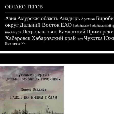
ОБЛАКО ТЕГОВ
Бироби
Азия
Амурская область
Анадырь
Арктика
округ
Дальний Восток
ЕАО
Забайкалье
Забайкальский к
Приморски
Петропавловск-Камчатский
на-Амуре
Хабаровск
Хабаровский край
Чукотка
Южн
Чита
Все теги >>