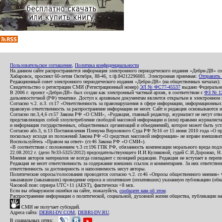
Пользовательское соглашение
,
Политика конфиденциальности
На данном сайте распространяется информация электронного периодического издания «Дебри-ДВ» с
Хабаровск, проспект 60-летия Октября, 88-46, т./ф.84212296081. Электронная приемная:
Отправить
Редакционный совет электронного периодического издания «Дебри-ДВ» (на общественных началах
Свидетельство о регистрации СМИ (Регистрационный номер)
ЭЛ № ФС77-45537
выдано Федеральной
В 2006 г. проект «Дебри-ДВ» был создан как электронный частный архив, в соответствии с
ФЗ № 12
дальневосточной (РФ) тематике. Доступ к архивным документам является открытым в электронном вид
Согласно ч.2. п.3. ст.17 «Ответственность за правонарушения в сфере информации, информационн
правовую ответственность за распространение информации не несет. Сайт и редакция основываются 
Согласно пп.3,4,6 ст.57 Закона РФ «О СМИ», «Редакция, главный редактор, журналист не несут отв
представляющих собой злоупотребление свободой массовой информации и (или) правами журналиста:
и информация государственных, общественных организаций и объединений), которое может быть уста
Согласно абз.3, п.13 Постановления Пленума Верховного Суда РФ №16 от 15 июня 2010 года «О пр
поскольку исходя из положений Закона РФ «О средствах массовой информации» не вправе вмешивать
Воспользуйтесь «Правом на ответ» (ст.46 Закона РФ «О СМИ»).
«В соответствии с положением ч.3 ст.196 ГПК РФ, обязанность компенсации морального вреда подле
22.08.2012 г. (дело №33-5325/2012) председательствующего И.И.Куликовой, судей С.И.Дорожко, Н
Мнения авторов материалов не всегда совпадают с позицией редакции. Редакция не вступает в перепи
Редакция не несет ответственность за содержание внешних ссылок и комментариев. За них ответств
ответственность за достоверность и наполняемость несут авторы.
Политические опросы/голосования проводятся согласно ч.2. ст.46 «Опросы общественного мнения» Фе
заказавшее (заказавших) проведение опроса и оплатившее (оплативших) указанную публикацию (обнаро
Часовой пояс сервера UTC+11 (AEST), фактически +8 мск.
Если вы обнаружили ошибки на сайте, пожалуйста,
сообщите нам об этом
.
Распространение информации о политической, социальной, духовной жизни общества, публикации на
СМИ не получает субсидий.
Адреса сайта:
DEBRI-DV.COM
,
DEBRI-DV.RU
.
В социальных сетях: