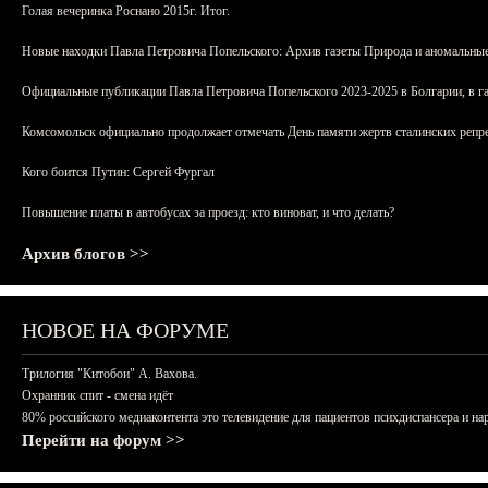
Голая вечеринка Роснано 2015г. Итог.
Новые находки Павла Петровича Попельского: Архив газеты Природа и аномальные
Официальные публикации Павла Петровича Попельского 2023-2025 в Болгарии, в г
Комсомольск официально продолжает отмечать День памяти жертв сталинских репрес
Кого боится Путин: Сергей Фургал
Повышение платы в автобусах за проезд: кто виноват, и что делать?
Архив блогов >>
НОВОЕ НА ФОРУМЕ
Трилогия "Китобои" А. Вахова.
Охранник спит - смена идёт
80% российского медиаконтента это телевидение для пациентов психдиспансера и на
Перейти на форум >>