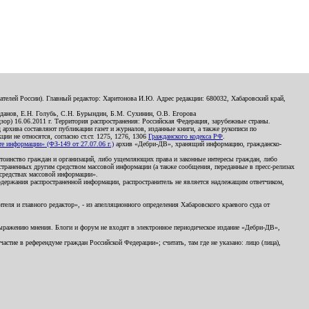
телей России). Главный редактор: Харитонова И.Ю. Адрес редакции: 680032, Хабаровский край,
данов, Е.Н. Голубь, С.Н. Бурындин, Б.М. Сухинин, О.В. Егорова
р) 16.06.2011 г. Территория распространения: Российская Федерация, зарубежные страны.
д архива составляют публикации газет и журналов, изданные книги, а также рукописи по
и не относятся, согласно ст.ст. 1275, 1276, 1306
Гражданского кодекса РФ
.
 информации» (ФЗ-149 от 27.07.06 г.)
архив «Дебри-ДВ», хранящий информацию, гражданско-
остоинство граждан и организаций, либо ущемляющих права и законные интересы граждан, либо
страненных другим средством массовой информации (а также сообщения, переданные в пресс-релизах
 средствах массовой информации».
держания распространенной информации, распространитель не является надлежащим ответчиком,
еля и главного редактор», - из апелляционного определения Хабаровского краевого суда от
 выражению мнения. Блоги и форум не входят в электронное периодическое издание «Дебри-ДВ»,
стие в референдуме граждан Российской Федерации»; считать, там где не указано: лицо (лица),