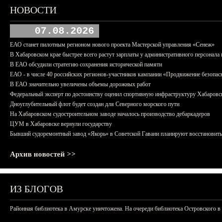
НОВОСТИ
07.08.2026
ЕАО станет пилотным регионом нового проекта Мастерской управления «Сенеж»
В Хабаровском крае быстрее всего растут зарплаты у административного персонала 
В ЕАО обсудили стратегию сохранения исторической памяти
ЕАО - в числе 40 российских регионов-участников кампании «Продвижение безопас
В ЕАО значительно увеличены объемы дорожных работ
Федеральный эксперт по достоинству оценил спортивную инфраструктуру Хабаровс
Дноуглубительный флот будет создан для Северного морского пути
На Хабаровском судостроительном заводе началось производство дебаркадеров
ЦУМ в Хабаровске вернули государству
Бывший судоремонтный завод «Якорь» в Советской Гавани планируют восстановить
Архив новостей >>
ИЗ БЛОГОВ
Районная библиотека в Амурске уничтожена. На очереди библиотека Островского в