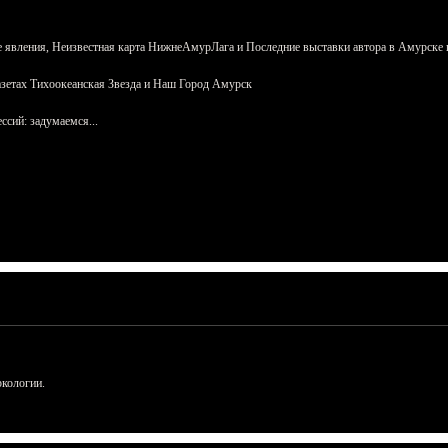
 явления, Неизвестная карта НижнеАмурЛага и Последние выставки автора в Амурске 
азетах Тихоокеанская Звезда и Наш Город Амурск
сий: задумаемся...
ркологии.