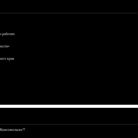
и рабочих
ности»
кого края
 Комсомольске?!