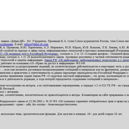
о знаком «Дебри-ДВ». 16+ Учредитель: Пронякин К.А. (член Союза журналистов России, член Союза писа
 сообщение
. E-mail:
editor@debri-dv.com
): К.А. Пронякин, И.Ю. Харитонова, А.Э. Мирмович, Ю.Н. Юрьев, Ю.В. Ковалев, Л.Н. Левина, А.Ю. Ж
 службой по надзору в сфере связи, информационных технологий и массовых коммуникаций (Роскомнадзо
5 «Об архивном деле в Российской Федерации»
, согласно п. 2 ст. 13 «Создание архивов». Основной фон
е, согласно п. 1 ст. 24 вышеобозначенного закона. Архивные документы к частной собственности редакци
ых технологий и защиты информации»
Закона РФ «Об информации, информационных технологиях и о защите
и работают на основании ст.8 «Право на доступ к информации» ФЗ-149.
етственности за распространение сведений, не соответствующих действительности и порочащих честь и д
 ...если они являются дословным воспроизведением сообщений и материалов или их фрагментов, распро
новлено и привлечено к ответственности за данное нарушение законодательства Российской Федерации о
актике применения судами Закона РФ «О средствах массовой информации», «по делам, вытекающим из со
ся в деятельность редакции, в ходе которой определяется содержание сообщений и материалов».
жит возложению на авторов, а по опубликованию опровержения, в порядке ч.2 ст.152 ГК РФ - на учредит
.В.Пестовой.
ску с авторами.
енны, соответственно, исключительно их правообладатели и авторы. Комментарии на сайте приравнены к
дерального закона от 12.06.2002 г. № 67-ФЗ «Об основных гарантиях избирательных прав и права на уча
дование) - едино - сайт, без оплаты - безвозмездно/бесплатно.
 актуальные темы, просветительские функции. Для мужчин и женщин. 16+ для детей старше 16 лет.