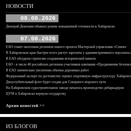
НОВОСТИ
08.08.2026
Дмитрий Демешин объявил режим повышенной готовности в Хабаровске
07.08.2026
ЕАО станет пилотным регионом нового проекта Мастерской управления «Сенеж»
В Хабаровском крае быстрее всего растут зарплаты у административного персонала 
В ЕАО обсудили стратегию сохранения исторической памяти
ЕАО - в числе 40 российских регионов-участников кампании «Продвижение безопас
В ЕАО значительно увеличены объемы дорожных работ
Федеральный эксперт по достоинству оценил спортивную инфраструктуру Хабаровс
Дноуглубительный флот будет создан для Северного морского пути
На Хабаровском судостроительном заводе началось производство дебаркадеров
ЦУМ в Хабаровске вернули государству
Архив новостей >>
ИЗ БЛОГОВ