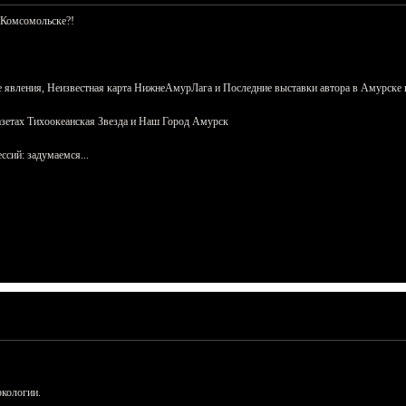
 Комсомольске?!
 явления, Неизвестная карта НижнеАмурЛага и Последние выставки автора в Амурске 
азетах Тихоокеанская Звезда и Наш Город Амурск
сий: задумаемся...
ркологии.