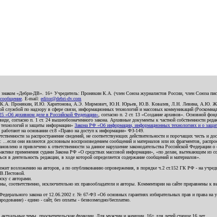
о знаком «Дебри-ДВ». 16+ Учредитель: Пронякин К.А. (член Союза журналистов России, член Союза писа
 сообщение
. E-mail:
editor@debri-dv.com
): К.А. Пронякин, И.Ю. Харитонова, А.Э. Мирмович, Ю.Н. Юрьев, Ю.В. Ковалев, Л.Н. Левина, А.Ю. Ж
 службой по надзору в сфере связи, информационных технологий и массовых коммуникаций (Роскомнадзо
5 «Об архивном деле в Российской Федерации»
, согласно п. 2 ст. 13 «Создание архивов». Основной фон
е, согласно п. 1 ст. 24 вышеобозначенного закона. Архивные документы к частной собственности редакци
ых технологий и защиты информации»
Закона РФ «Об информации, информационных технологиях и о защите
и работают на основании ст.8 «Право на доступ к информации» ФЗ-149.
етственности за распространение сведений, не соответствующих действительности и порочащих честь и д
 ...если они являются дословным воспроизведением сообщений и материалов или их фрагментов, распро
новлено и привлечено к ответственности за данное нарушение законодательства Российской Федерации о
актике применения судами Закона РФ «О средствах массовой информации», «по делам, вытекающим из со
ся в деятельность редакции, в ходе которой определяется содержание сообщений и материалов».
жит возложению на авторов, а по опубликованию опровержения, в порядке ч.2 ст.152 ГК РФ - на учредит
.В.Пестовой.
ску с авторами.
енны, соответственно, исключительно их правообладатели и авторы. Комментарии на сайте приравнены к
дерального закона от 12.06.2002 г. № 67-ФЗ «Об основных гарантиях избирательных прав и права на уча
дование) - едино - сайт, без оплаты - безвозмездно/бесплатно.
 актуальные темы, просветительские функции. Для мужчин и женщин. 16+ для детей старше 16 лет.