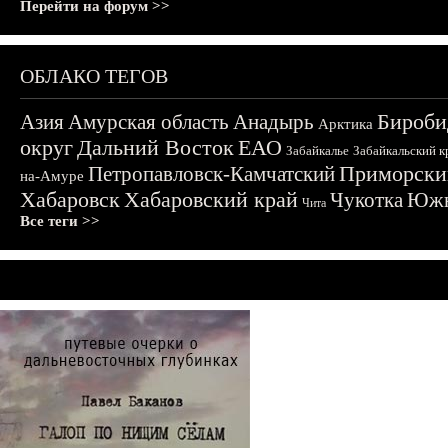
Перейти на форум >>
ОБЛАКО ТЕГОВ
Бироби
Азия
Амурская область
Анадырь
Арктика
округ
Дальний Восток
ЕАО
Забайкалье
Забайкальский к
Приморски
Петропавловск-Камчатский
на-Амуре
Хабаровск
Хабаровский край
Чукотка
Южн
Чита
Все теги >>