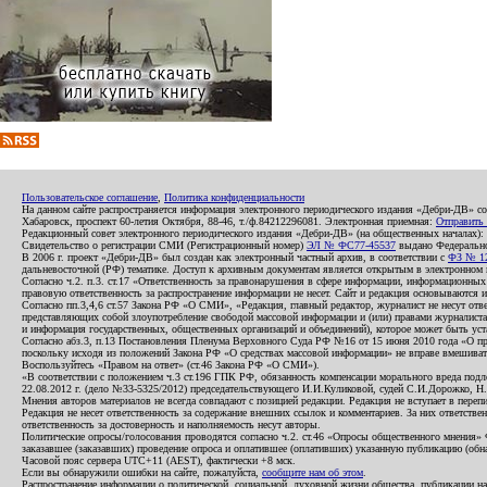
Пользовательское соглашение
,
Политика конфиденциальности
На данном сайте распространяется информация электронного периодического издания «Дебри-ДВ» с
Хабаровск, проспект 60-летия Октября, 88-46, т./ф.84212296081. Электронная приемная:
Отправить
Редакционный совет электронного периодического издания «Дебри-ДВ» (на общественных началах
Свидетельство о регистрации СМИ (Регистрационный номер)
ЭЛ № ФС77-45537
выдано Федеральной
В 2006 г. проект «Дебри-ДВ» был создан как электронный частный архив, в соответствии с
ФЗ № 12
дальневосточной (РФ) тематике. Доступ к архивным документам является открытым в электронном вид
Согласно ч.2. п.3. ст.17 «Ответственность за правонарушения в сфере информации, информационн
правовую ответственность за распространение информации не несет. Сайт и редакция основываются 
Согласно пп.3,4,6 ст.57 Закона РФ «О СМИ», «Редакция, главный редактор, журналист не несут отв
представляющих собой злоупотребление свободой массовой информации и (или) правами журналиста:
и информация государственных, общественных организаций и объединений), которое может быть уста
Согласно абз.3, п.13 Постановления Пленума Верховного Суда РФ №16 от 15 июня 2010 года «О пр
поскольку исходя из положений Закона РФ «О средствах массовой информации» не вправе вмешивать
Воспользуйтесь «Правом на ответ» (ст.46 Закона РФ «О СМИ»).
«В соответствии с положением ч.3 ст.196 ГПК РФ, обязанность компенсации морального вреда подле
22.08.2012 г. (дело №33-5325/2012) председательствующего И.И.Куликовой, судей С.И.Дорожко, Н
Мнения авторов материалов не всегда совпадают с позицией редакции. Редакция не вступает в перепи
Редакция не несет ответственность за содержание внешних ссылок и комментариев. За них ответств
ответственность за достоверность и наполняемость несут авторы.
Политические опросы/голосования проводятся согласно ч.2. ст.46 «Опросы общественного мнения» Фе
заказавшее (заказавших) проведение опроса и оплатившее (оплативших) указанную публикацию (обнаро
Часовой пояс сервера UTC+11 (AEST), фактически +8 мск.
Если вы обнаружили ошибки на сайте, пожалуйста,
сообщите нам об этом
.
Распространение информации о политической, социальной, духовной жизни общества, публикации на