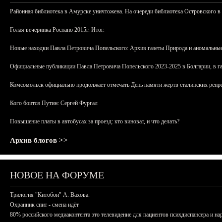
Районная библиотека в Амурске уничтожена. На очереди библиотека Островского в
Голая вечеринка Роснано 2015г. Итог.
Новые находки Павла Петровича Попельского: Архив газеты Природа и аномальные
Официальные публикации Павла Петровича Попельского 2023-2025 в Болгарии, в г
Комсомольск официально продолжает отмечать День памяти жертв сталинских репрес
Кого боится Путин: Сергей Фургал
Повышение платы в автобусах за проезд: кто виноват, и что делать?
Архив блогов >>
НОВОЕ НА ФОРУМЕ
Трилогия "Китобои" А. Вахова.
Охранник спит - смена идёт
80% российского медиаконтента это телевидение для пациентов психдиспансера и на