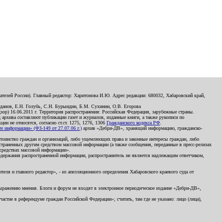
телей России). Главный редактор: Харитонова И.Ю. Адрес редакции: 680032, Хабаровский край,
данов, Е.Н. Голубь, С.Н. Бурындин, Б.М. Сухинин, О.В. Егорова
р) 16.06.2011 г. Территория распространения: Российская Федерация, зарубежные страны.
д архива составляют публикации газет и журналов, изданные книги, а также рукописи по
и не относятся, согласно ст.ст. 1275, 1276, 1306
Гражданского кодекса РФ
.
 информации» (ФЗ-149 от 27.07.06 г.)
архив «Дебри-ДВ», хранящий информацию, гражданско-
остоинство граждан и организаций, либо ущемляющих права и законные интересы граждан, либо
страненных другим средством массовой информации (а также сообщения, переданные в пресс-релизах
 средствах массовой информации».
держания распространенной информации, распространитель не является надлежащим ответчиком,
еля и главного редактор», - из апелляционного определения Хабаровского краевого суда от
 выражению мнения. Блоги и форум не входят в электронное периодическое издание «Дебри-ДВ»,
стие в референдуме граждан Российской Федерации»; считать, там где не указано: лицо (лица),