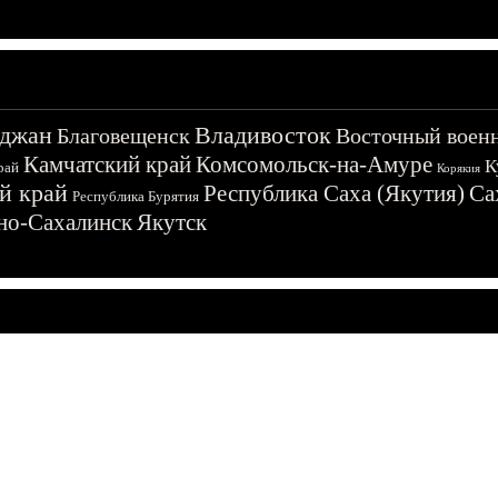
джан
Владивосток
Благовещенск
Восточный воен
Камчатский край
Комсомольск-на-Амуре
К
рай
Корякия
й край
Республика Саха (Якутия)
Са
Республика Бурятия
о-Сахалинск
Якутск