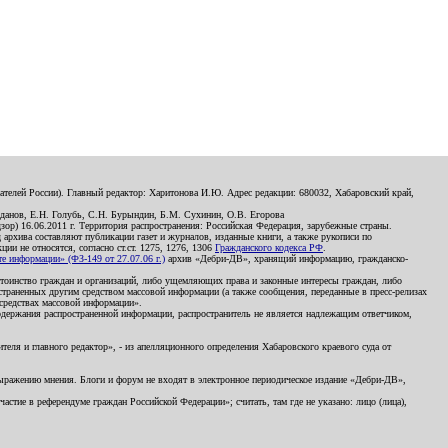
телей России). Главный редактор: Харитонова И.Ю. Адрес редакции: 680032, Хабаровский край,
данов, Е.Н. Голубь, С.Н. Бурындин, Б.М. Сухинин, О.В. Егорова
р) 16.06.2011 г. Территория распространения: Российская Федерация, зарубежные страны.
д архива составляют публикации газет и журналов, изданные книги, а также рукописи по
и не относятся, согласно ст.ст. 1275, 1276, 1306
Гражданского кодекса РФ
.
 информации» (ФЗ-149 от 27.07.06 г.)
архив «Дебри-ДВ», хранящий информацию, гражданско-
остоинство граждан и организаций, либо ущемляющих права и законные интересы граждан, либо
страненных другим средством массовой информации (а также сообщения, переданные в пресс-релизах
 средствах массовой информации».
держания распространенной информации, распространитель не является надлежащим ответчиком,
еля и главного редактор», - из апелляционного определения Хабаровского краевого суда от
 выражению мнения. Блоги и форум не входят в электронное периодическое издание «Дебри-ДВ»,
стие в референдуме граждан Российской Федерации»; считать, там где не указано: лицо (лица),