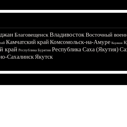
джан
Владивосток
Благовещенск
Восточный воен
Камчатский край
Комсомольск-на-Амуре
К
рай
Корякия
й край
Республика Саха (Якутия)
Са
Республика Бурятия
о-Сахалинск
Якутск