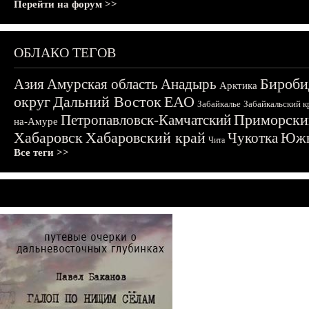
Перейти на форум >>
ОБЛАКО ТЕГОВ
Бироби
Азия
Амурская область
Анадырь
Арктика
округ
Дальний Восток
ЕАО
Забайкалье
Забайкальский к
Приморски
Петропавловск-Камчатский
на-Амуре
Хабаровск
Хабаровский край
Чукотка
Южн
Чита
Все теги >>