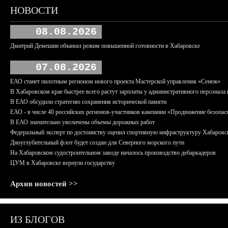
НОВОСТИ
08.08.2026
Дмитрий Демешин объявил режим повышенной готовности в Хабаровске
07.08.2026
ЕАО станет пилотным регионом нового проекта Мастерской управления «Сенеж»
В Хабаровском крае быстрее всего растут зарплаты у административного персонала 
В ЕАО обсудили стратегию сохранения исторической памяти
ЕАО - в числе 40 российских регионов-участников кампании «Продвижение безопас
В ЕАО значительно увеличены объемы дорожных работ
Федеральный эксперт по достоинству оценил спортивную инфраструктуру Хабаровс
Дноуглубительный флот будет создан для Северного морского пути
На Хабаровском судостроительном заводе началось производство дебаркадеров
ЦУМ в Хабаровске вернули государству
Архив новостей >>
ИЗ БЛОГОВ