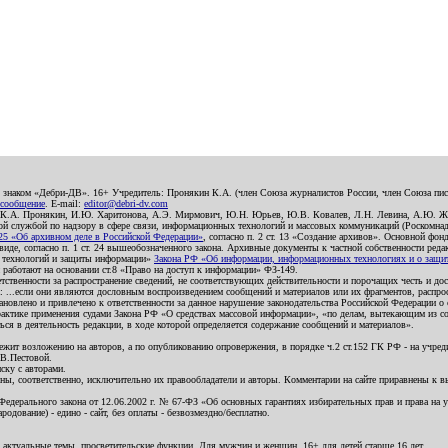
о знаком «Дебри-ДВ». 16+ Учредитель: Пронякин К.А. (член Союза журналистов России, член Союза писа
 сообщение
. E-mail:
editor@debri-dv.com
): К.А. Пронякин, И.Ю. Харитонова, А.Э. Мирмович, Ю.Н. Юрьев, Ю.В. Ковалев, Л.Н. Левина, А.Ю. Ж
 службой по надзору в сфере связи, информационных технологий и массовых коммуникаций (Роскомнадзо
5 «Об архивном деле в Российской Федерации»
, согласно п. 2 ст. 13 «Создание архивов». Основной фон
е, согласно п. 1 ст. 24 вышеобозначенного закона. Архивные документы к частной собственности редакци
ых технологий и защиты информации»
Закона РФ «Об информации, информационных технологиях и о защите
и работают на основании ст.8 «Право на доступ к информации» ФЗ-149.
етственности за распространение сведений, не соответствующих действительности и порочащих честь и д
 ...если они являются дословным воспроизведением сообщений и материалов или их фрагментов, распро
новлено и привлечено к ответственности за данное нарушение законодательства Российской Федерации о
актике применения судами Закона РФ «О средствах массовой информации», «по делам, вытекающим из со
ся в деятельность редакции, в ходе которой определяется содержание сообщений и материалов».
жит возложению на авторов, а по опубликованию опровержения, в порядке ч.2 ст.152 ГК РФ - на учредит
.В.Пестовой.
ску с авторами.
енны, соответственно, исключительно их правообладатели и авторы. Комментарии на сайте приравнены к
дерального закона от 12.06.2002 г. № 67-ФЗ «Об основных гарантиях избирательных прав и права на уча
дование) - едино - сайт, без оплаты - безвозмездно/бесплатно.
 актуальные темы, просветительские функции. Для мужчин и женщин. 16+ для детей старше 16 лет.