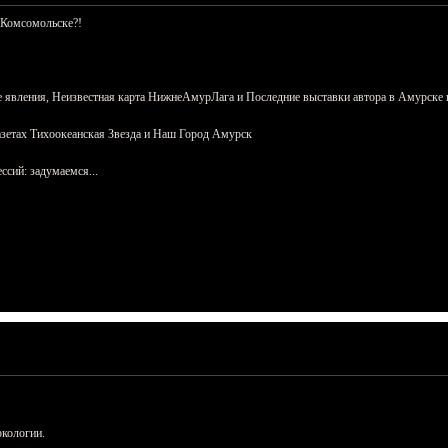
 Комсомольске?!
 явления, Неизвестная карта НижнеАмурЛага и Последние выставки автора в Амурске 
азетах Тихоокеанская Звезда и Наш Город Амурск
сий: задумаемся...
ркологии.