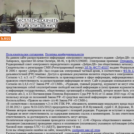
Пользовательское соглашение
,
Политика конфиденциальности
На данном сайте распространяется информация электронного периодического издания «Дебри-ДВ» с
Хабаровск, проспект 60-летия Октября, 88-46, т./ф.84212296081. Электронная приемная:
Отправить
Редакционный совет электронного периодического издания «Дебри-ДВ» (на общественных началах
Свидетельство о регистрации СМИ (Регистрационный номер)
ЭЛ № ФС77-45537
выдано Федеральной
В 2006 г. проект «Дебри-ДВ» был создан как электронный частный архив, в соответствии с
ФЗ № 12
дальневосточной (РФ) тематике. Доступ к архивным документам является открытым в электронном вид
Согласно ч.2. п.3. ст.17 «Ответственность за правонарушения в сфере информации, информационн
правовую ответственность за распространение информации не несет. Сайт и редакция основываются 
Согласно пп.3,4,6 ст.57 Закона РФ «О СМИ», «Редакция, главный редактор, журналист не несут отв
представляющих собой злоупотребление свободой массовой информации и (или) правами журналиста:
и информация государственных, общественных организаций и объединений), которое может быть уста
Согласно абз.3, п.13 Постановления Пленума Верховного Суда РФ №16 от 15 июня 2010 года «О пр
поскольку исходя из положений Закона РФ «О средствах массовой информации» не вправе вмешивать
Воспользуйтесь «Правом на ответ» (ст.46 Закона РФ «О СМИ»).
«В соответствии с положением ч.3 ст.196 ГПК РФ, обязанность компенсации морального вреда подле
22.08.2012 г. (дело №33-5325/2012) председательствующего И.И.Куликовой, судей С.И.Дорожко, Н
Мнения авторов материалов не всегда совпадают с позицией редакции. Редакция не вступает в перепи
Редакция не несет ответственность за содержание внешних ссылок и комментариев. За них ответств
ответственность за достоверность и наполняемость несут авторы.
Политические опросы/голосования проводятся согласно ч.2. ст.46 «Опросы общественного мнения» Фе
заказавшее (заказавших) проведение опроса и оплатившее (оплативших) указанную публикацию (обнаро
Часовой пояс сервера UTC+11 (AEST), фактически +8 мск.
Если вы обнаружили ошибки на сайте, пожалуйста,
сообщите нам об этом
.
Распространение информации о политической, социальной, духовной жизни общества, публикации на