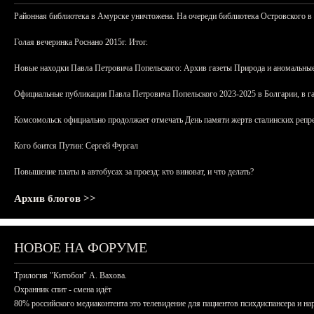
Районная библиотека в Амурске уничтожена. На очереди библиотека Островского в
Голая вечеринка Роснано 2015г. Итог.
Новые находки Павла Петровича Попельского: Архив газеты Природа и аномальные
Официальные публикации Павла Петровича Попельского 2023-2025 в Болгарии, в г
Комсомольск официально продолжает отмечать День памяти жертв сталинских репрес
Кого боится Путин: Сергей Фургал
Повышение платы в автобусах за проезд: кто виноват, и что делать?
Архив блогов >>
НОВОЕ НА ФОРУМЕ
Трилогия "Китобои" А. Вахова.
Охранник спит - смена идёт
80% российского медиаконтента это телевидение для пациентов психдиспансера и на