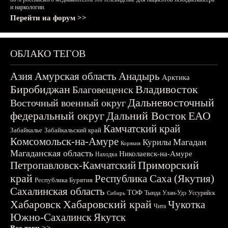
и наркологии.
Перейти на форум >>
ОБЛАКО ТЕГОВ
Азия
Амурская область
Анадырь
Арктика
Биробиджан
Владивосток
Благовещенск
Дальневосточный
Восточный военный округ
федеральный округ
Дальний Восток
ЕАО
Камчатский край
Забайкалье
Забайкальский край
Комсомольск-на-Амуре
Магадан
Курилы
Корякия
Магаданская область
Николаевск-на-Амуре
Находка
Приморский
Петропавловск-Камчатский
край
Республика Саха (Якутия)
Республика Бурятия
Сахалинская область
ТОФ
Тында
Улан-Удэ
Уссурийск
Сибирь
Хабаровск
Хабаровский край
Чукотка
Чита
Южно-Сахалинск
Якутск