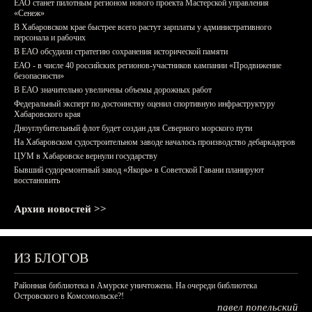
ЕАО станет пилотным регионом нового проекта Мастерской управления
«Сенеж»
В Хабаровском крае быстрее всего растут зарплаты у административного
персонала и рабочих
В ЕАО обсудили стратегию сохранения исторической памяти
ЕАО - в числе 40 российских регионов-участников кампании «Продвижение
безопасности»
В ЕАО значительно увеличены объемы дорожных работ
Федеральный эксперт по достоинству оценил спортивную инфраструктуру
Хабаровского края
Дноуглубительный флот будет создан для Северного морского пути
На Хабаровском судостроительном заводе началось производство дебаркадеров
ЦУМ в Хабаровске вернули государству
Бывший судоремонтный завод «Якорь» в Советской Гавани планируют
восстановить
Архив новостей >>
ИЗ БЛОГОВ
Районная библиотека в Амурске уничтожена. На очереди библиотека
Островского в Комсомольске?!
павел попельский