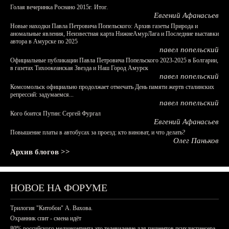
Голая вечеринка Роснано 2015г. Итог.
Евгений Афанасьев
Новые находки Павла Петровича Попельского: Архив газеты Природа и
аномальные явления, Неизвестная карта НижнеАмурЛага и Последние выставки
автора в Амурске по 2025
павел попельский
Официальные публикации Павла Петровича Попельского 2023-2025 в Болгарии,
в газетах Тихоокеанская Звезда и Наш Город Амурск
павел попельский
Комсомольск официально продолжает отмечать День памяти жертв сталинских
репрессий: задумаемся...
павел попельский
Кого боится Путин: Сергей Фургал
Евгений Афанасьев
Повышение платы в автобусах за проезд: кто виноват, и что делать?
Олег Паньков
Архив блогов >>
НОВОЕ НА ФОРУМЕ
Трилогия "Китобои" А. Вахова.
Охранник спит - смена идёт
80% российского медиаконтента это телевидение для пациентов психдиспансера