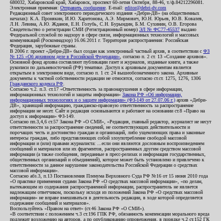
680032, Хабаровский край, Хабаровск, проспект 60-летия Октября, 88-46, т./ф.84212296081.
Электронная приемная:
Отправить сообщение
. E-mail:
editor@debri-dv.com
Редакционный совет электронного периодического издания «Дебри-ДВ» (на общественных
началах): К.А. Пронякин, И.Ю. Харитонова, А.Э. Мирмович, Ю.Н. Юрьев, Ю.В. Ковалев,
Л.Н. Левина, А.Ю. Жданов, Е.Н. Голубь, С.Н. Бурындин, Б.М. Сухинин, О.В. Егорова
Свидетельство о регистрации СМИ (Регистрационный номер)
ЭЛ № ФС77-45537
выдано
Федеральной службой по надзору в сфере связи, информационных технологий и массовых
коммуникаций (Роскомнадзор) 16.06.2011 г. Территория распространения: Российская
Федерация, зарубежные страны.
В 2006 г. проект «Дебри-ДВ» был создан как электронный частный архив, в соответствии с
ФЗ
№ 125 «Об архивном деле в Российской Федерации»
, согласно п. 2 ст. 13 «Создание архивов».
Основной фонд архива составляют публикации газет и журналов, изданные книги, а также
рукописи по дальневосточной (РФ) тематике. Доступ к архивным документам является
открытым в электронном виде, согласно п. 1 ст. 24 вышеобозначенного закона. Архивные
документы к частной собственности редакции не относятся, согласно ст.ст. 1275, 1276, 1306
Гражданского кодекса РФ
.
Согласно ч.2. п.3. ст.17 «Ответственность за правонарушения в сфере информации,
информационных технологий и защиты информации»
Закона РФ «Об информации,
информационных технологиях и о защите информации» (ФЗ-149 от 27.07.06 г.)
архив «Дебри-
ДВ», хранящий информацию, гражданско-правовую ответственность за распространение
информации не несет. Сайт и редакция основываются и работают на основании ст.8 «Право на
доступ к информации» ФЗ-149.
Согласно пп.3,4,6 ст.57 Закона РФ «О СМИ», «Редакция, главный редактор, журналист не несут
ответственности за распространение сведений, не соответствующих действительности и
порочащих честь и достоинство граждан и организаций, либо ущемляющих права и законные
интересы граждан, либо представляющих собой злоупотребление свободой массовой
информации и (или) правами журналиста: ...если они являются дословным воспроизведением
сообщений и материалов или их фрагментов, распространенных другим средством массовой
информации (а также сообщения, переданные в пресс-релизах и информация государственных,
общественных организаций и объединений), которое может быть установлено и привлечено к
ответственности за данное нарушение законодательства Российской Федерации о средствах
массовой информации».
Согласно абз.3, п.13 Постановления Пленума Верховного Суда РФ №16 от 15 июня 2010 года
«О практике применения судами Закона РФ «О средствах массовой информации», «по делам,
вытекающим из содержания распространенной информации, распространитель не является
надлежащим ответчиком, поскольку исходя из положений Закона РФ «О средствах массовой
информации» не вправе вмешиваться в деятельность редакции, в ходе которой определяется
содержание сообщений и материалов».
Воспользуйтесь «Правом на ответ» (ст.46 Закона РФ «О СМИ»).
«В соответствии с положением ч.3 ст.196 ГПК РФ, обязанность компенсации морального вреда
подлежит возложению на авторов, а по опубликованию опровержения, в порядке ч.2 ст.152 ГК