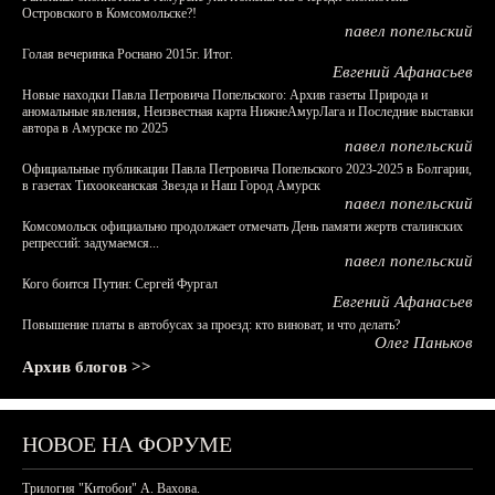
Островского в Комсомольске?!
павел попельский
Голая вечеринка Роснано 2015г. Итог.
Евгений Афанасьев
Новые находки Павла Петровича Попельского: Архив газеты Природа и
аномальные явления, Неизвестная карта НижнеАмурЛага и Последние выставки
автора в Амурске по 2025
павел попельский
Официальные публикации Павла Петровича Попельского 2023-2025 в Болгарии,
в газетах Тихоокеанская Звезда и Наш Город Амурск
павел попельский
Комсомольск официально продолжает отмечать День памяти жертв сталинских
репрессий: задумаемся...
павел попельский
Кого боится Путин: Сергей Фургал
Евгений Афанасьев
Повышение платы в автобусах за проезд: кто виноват, и что делать?
Олег Паньков
Архив блогов >>
НОВОЕ НА ФОРУМЕ
Трилогия "Китобои" А. Вахова.