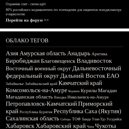
Охранник спит - смена идёт
80% российского медиаконтента это телевидение для пациентов психдиспансера
и наркологии.
Перейти на форум >>
ОБЛАКО ТЕГОВ
Азия
Амурская область
Анадырь
Арктика
Биробиджан
Владивосток
Благовещенск
Дальневосточный
Восточный военный округ
федеральный округ
Дальний Восток
ЕАО
Камчатский край
Забайкалье
Забайкальский край
Комсомольск-на-Амуре
Магадан
Курилы
Корякия
Магаданская область
Николаевск-на-Амуре
Находка
Приморский
Петропавловск-Камчатский
край
Республика Саха (Якутия)
Республика Бурятия
Сахалинская область
ТОФ
Тында
Улан-Удэ
Уссурийск
Сибирь
Хабаровск
Хабаровский край
Чукотка
Чита