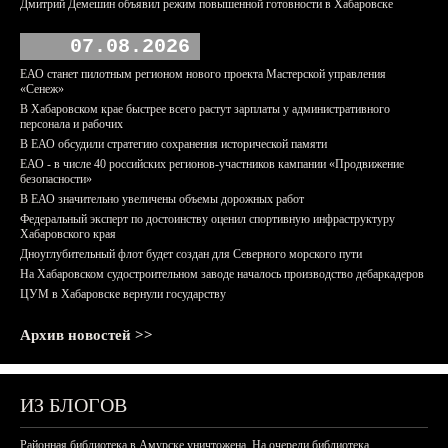
Дмитрий Демешин объявил режим повышенной готовности в Хабаровске
07.08.2026
ЕАО станет пилотным регионом нового проекта Мастерской управления
«Сенеж»
В Хабаровском крае быстрее всего растут зарплаты у административного
персонала и рабочих
В ЕАО обсудили стратегию сохранения исторической памяти
ЕАО - в числе 40 российских регионов-участников кампании «Продвижение
безопасности»
В ЕАО значительно увеличены объемы дорожных работ
Федеральный эксперт по достоинству оценил спортивную инфраструктуру
Хабаровского края
Дноуглубительный флот будет создан для Северного морского пути
На Хабаровском судостроительном заводе началось производство дебаркадеров
ЦУМ в Хабаровске вернули государству
Архив новостей >>
ИЗ БЛОГОВ
Районная библиотека в Амурске уничтожена. На очереди библиотека