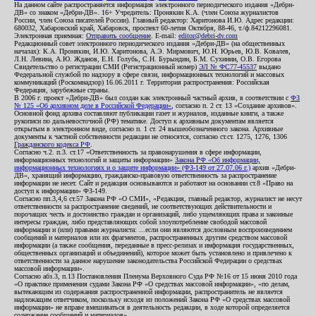
На данном сайте распространяется информация электронного периодического издания «Дебри-
ДВ» со знаком «Дебри-ДВ». 16+ Учредитель: Пронякин К.А. (член Союза журналистов
России, член Союза писателей России). Главный редактор: Харитонова И.Ю. Адрес редакции:
680032, Хабаровский край, Хабаровск, проспект 60-летия Октября, 88-46, т./ф.84212296081.
Электронная приемная:
Отправить сообщение
. E-mail:
editor@debri-dv.com
Редакционный совет электронного периодического издания «Дебри-ДВ» (на общественных
началах): К.А. Пронякин, И.Ю. Харитонова, А.Э. Мирмович, Ю.Н. Юрьев, Ю.В. Ковалев,
Л.Н. Левина, А.Ю. Жданов, Е.Н. Голубь, С.Н. Бурындин, Б.М. Сухинин, О.В. Егорова
Свидетельство о регистрации СМИ (Регистрационный номер)
ЭЛ № ФС77-45537
выдано
Федеральной службой по надзору в сфере связи, информационных технологий и массовых
коммуникаций (Роскомнадзор) 16.06.2011 г. Территория распространения: Российская
Федерация, зарубежные страны.
В 2006 г. проект «Дебри-ДВ» был создан как электронный частный архив, в соответствии с
ФЗ
№ 125 «Об архивном деле в Российской Федерации»
, согласно п. 2 ст. 13 «Создание архивов».
Основной фонд архива составляют публикации газет и журналов, изданные книги, а также
рукописи по дальневосточной (РФ) тематике. Доступ к архивным документам является
открытым в электронном виде, согласно п. 1 ст. 24 вышеобозначенного закона. Архивные
документы к частной собственности редакции не относятся, согласно ст.ст. 1275, 1276, 1306
Гражданского кодекса РФ
.
Согласно ч.2. п.3. ст.17 «Ответственность за правонарушения в сфере информации,
информационных технологий и защиты информации»
Закона РФ «Об информации,
информационных технологиях и о защите информации» (ФЗ-149 от 27.07.06 г.)
архив «Дебри-
ДВ», хранящий информацию, гражданско-правовую ответственность за распространение
информации не несет. Сайт и редакция основываются и работают на основании ст.8 «Право на
доступ к информации» ФЗ-149.
Согласно пп.3,4,6 ст.57 Закона РФ «О СМИ», «Редакция, главный редактор, журналист не несут
ответственности за распространение сведений, не соответствующих действительности и
порочащих честь и достоинство граждан и организаций, либо ущемляющих права и законные
интересы граждан, либо представляющих собой злоупотребление свободой массовой
информации и (или) правами журналиста: ...если они являются дословным воспроизведением
сообщений и материалов или их фрагментов, распространенных другим средством массовой
информации (а также сообщения, переданные в пресс-релизах и информация государственных,
общественных организаций и объединений), которое может быть установлено и привлечено к
ответственности за данное нарушение законодательства Российской Федерации о средствах
массовой информации».
Согласно абз.3, п.13 Постановления Пленума Верховного Суда РФ №16 от 15 июня 2010 года
«О практике применения судами Закона РФ «О средствах массовой информации», «по делам,
вытекающим из содержания распространенной информации, распространитель не является
надлежащим ответчиком, поскольку исходя из положений Закона РФ «О средствах массовой
информации» не вправе вмешиваться в деятельность редакции, в ходе которой определяется
содержание сообщений и материалов».