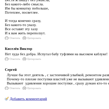
Вести ж пишут без умЫсла,
Без какого-либо смысла.
Им бы комнатку побольше,
Потеплее, посветлее.
И тогда конечно сразу,
Без какого-то указу.
Все оставят эту хазу
И к вам жить переползут.
Ответить
Цитировать
Киселёв Виктор
Нет худа без добра. Испугал бабу туфлями на высоком каблуке!
Ответить
Цитировать
Сергей
Лучше бы этот деятель , с застенчивой улыбкой, ремонтом раз
Почему-то плохие поступки властей уже не вызывают удивлени
Вызывают удивления хорошие поступки , сразу думаю кто-то е
Ответить
Цитировать
Добавить комментарий