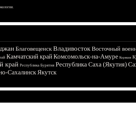
ркологии.
джан
Владивосток
Благовещенск
Восточный воен
Камчатский край
Комсомольск-на-Амуре
К
рай
Корякия
й край
Республика Саха (Якутия)
Са
Республика Бурятия
о-Сахалинск
Якутск