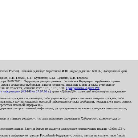
телей России). Главный редактор: Харитонова И.Ю. Адрес редакции: 680032, Хабаровский край,
данов, Е.Н. Голубь, С.Н. Бурындин, Б.М. Сухинин, О.В. Егорова
р) 16.06.2011 г. Территория распространения: Российская Федерация, зарубежные страны.
д архива составляют публикации газет и журналов, изданные книги, а также рукописи по
и не относятся, согласно ст.ст. 1275, 1276, 1306
Гражданского кодекса РФ
.
 информации» (ФЗ-149 от 27.07.06 г.)
архив «Дебри-ДВ», хранящий информацию, гражданско-
остоинство граждан и организаций, либо ущемляющих права и законные интересы граждан, либо
страненных другим средством массовой информации (а также сообщения, переданные в пресс-релизах
 средствах массовой информации».
держания распространенной информации, распространитель не является надлежащим ответчиком,
еля и главного редактор», - из апелляционного определения Хабаровского краевого суда от
 выражению мнения. Блоги и форум не входят в электронное периодическое издание «Дебри-ДВ»,
стие в референдуме граждан Российской Федерации»; считать, там где не указано: лицо (лица),