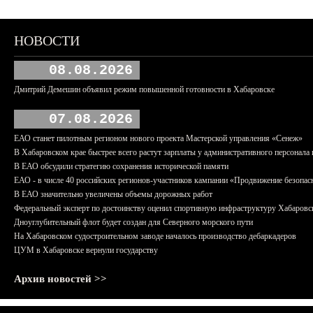
НОВОСТИ
08.08.2026
Дмитрий Демешин объявил режим повышенной готовности в Хабаровске
07.08.2026
ЕАО станет пилотным регионом нового проекта Мастерской управления «Сенеж»
В Хабаровском крае быстрее всего растут зарплаты у административного персонала 
В ЕАО обсудили стратегию сохранения исторической памяти
ЕАО - в числе 40 российских регионов-участников кампании «Продвижение безопас
В ЕАО значительно увеличены объемы дорожных работ
Федеральный эксперт по достоинству оценил спортивную инфраструктуру Хабаровс
Дноуглубительный флот будет создан для Северного морского пути
На Хабаровском судостроительном заводе началось производство дебаркадеров
ЦУМ в Хабаровске вернули государству
Архив новостей >>