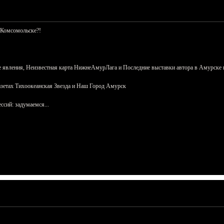
 Комсомольске?!
 явления, Неизвестная карта НижнеАмурЛага и Последние выставки автора в Амурске 
азетах Тихоокеанская Звезда и Наш Город Амурск
сий: задумаемся...