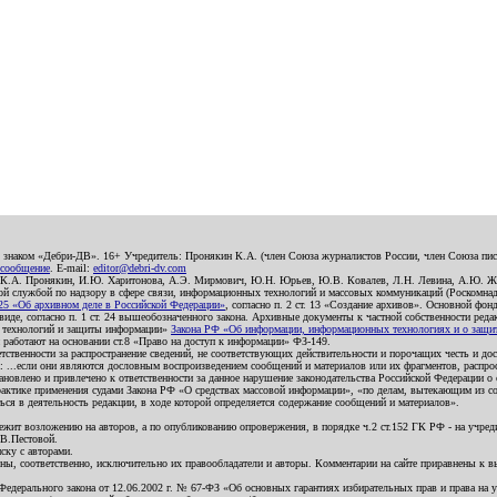
о знаком «Дебри-ДВ». 16+ Учредитель: Пронякин К.А. (член Союза журналистов России, член Союза писа
 сообщение
. E-mail:
editor@debri-dv.com
): К.А. Пронякин, И.Ю. Харитонова, А.Э. Мирмович, Ю.Н. Юрьев, Ю.В. Ковалев, Л.Н. Левина, А.Ю. Ж
 службой по надзору в сфере связи, информационных технологий и массовых коммуникаций (Роскомнадзо
5 «Об архивном деле в Российской Федерации»
, согласно п. 2 ст. 13 «Создание архивов». Основной фон
е, согласно п. 1 ст. 24 вышеобозначенного закона. Архивные документы к частной собственности редакци
ых технологий и защиты информации»
Закона РФ «Об информации, информационных технологиях и о защите
и работают на основании ст.8 «Право на доступ к информации» ФЗ-149.
етственности за распространение сведений, не соответствующих действительности и порочащих честь и д
 ...если они являются дословным воспроизведением сообщений и материалов или их фрагментов, распро
новлено и привлечено к ответственности за данное нарушение законодательства Российской Федерации о
актике применения судами Закона РФ «О средствах массовой информации», «по делам, вытекающим из со
ся в деятельность редакции, в ходе которой определяется содержание сообщений и материалов».
жит возложению на авторов, а по опубликованию опровержения, в порядке ч.2 ст.152 ГК РФ - на учредит
.В.Пестовой.
ску с авторами.
енны, соответственно, исключительно их правообладатели и авторы. Комментарии на сайте приравнены к
дерального закона от 12.06.2002 г. № 67-ФЗ «Об основных гарантиях избирательных прав и права на уча