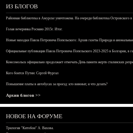
ИЗ БЛОГОВ
Районная библиотека в Амурске уничтожена. На очереди библиотека Островского в
Голая вечеринка Роснано 2015г. Итог.
Новые находки Павла Петровича Попельского: Архив газеты Природа и аномальные
Официальные публикации Павла Петровича Попельского 2023-2025 в Болгарии, в г
Комсомольск официально продолжает отмечать День памяти жертв сталинских репрес
Кого боится Путин: Сергей Фургал
Повышение платы в автобусах за проезд: кто виноват, и что делать?
Архив блогов >>
НОВОЕ НА ФОРУМЕ
Трилогия "Китобои" А. Вахова.