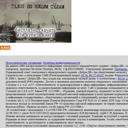
Пользовательское соглашение
,
Политика конфиденциальности
На данном сайте распространяется информация электронного периодического издания «Дебри-ДВ» с
Хабаровск, проспект 60-летия Октября, 88-46, т./ф.84212296081. Электронная приемная:
Отправить
Редакционный совет электронного периодического издания «Дебри-ДВ» (на общественных началах
Свидетельство о регистрации СМИ (Регистрационный номер)
ЭЛ № ФС77-45537
выдано Федеральной
В 2006 г. проект «Дебри-ДВ» был создан как электронный частный архив, в соответствии с
ФЗ № 12
дальневосточной (РФ) тематике. Доступ к архивным документам является открытым в электронном вид
Согласно ч.2. п.3. ст.17 «Ответственность за правонарушения в сфере информации, информационн
правовую ответственность за распространение информации не несет. Сайт и редакция основываются 
Согласно пп.3,4,6 ст.57 Закона РФ «О СМИ», «Редакция, главный редактор, журналист не несут отв
представляющих собой злоупотребление свободой массовой информации и (или) правами журналиста:
и информация государственных, общественных организаций и объединений), которое может быть уста
Согласно абз.3, п.13 Постановления Пленума Верховного Суда РФ №16 от 15 июня 2010 года «О пр
поскольку исходя из положений Закона РФ «О средствах массовой информации» не вправе вмешивать
Воспользуйтесь «Правом на ответ» (ст.46 Закона РФ «О СМИ»).
«В соответствии с положением ч.3 ст.196 ГПК РФ, обязанность компенсации морального вреда подле
22.08.2012 г. (дело №33-5325/2012) председательствующего И.И.Куликовой, судей С.И.Дорожко, Н
Мнения авторов материалов не всегда совпадают с позицией редакции. Редакция не вступает в перепи
Редакция не несет ответственность за содержание внешних ссылок и комментариев. За них ответств
ответственность за достоверность и наполняемость несут авторы.
Политические опросы/голосования проводятся согласно ч.2. ст.46 «Опросы общественного мнения» Фе