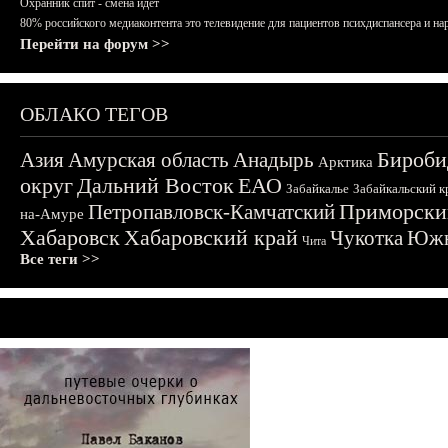
Охранник спит - смена идёт
80% российского медиаконтента это телевидение для пациентов психдиспансера и на
Перейти на форум >>
ОБЛАКО ТЕГОВ
Бироби
Азия
Амурская область
Анадырь
Арктика
округ
Дальний Восток
ЕАО
Забайкалье
Забайкальский к
Приморски
Петропавловск-Камчатский
на-Амуре
Хабаровск
Хабаровский край
Чукотка
Южн
Чита
Все теги >>