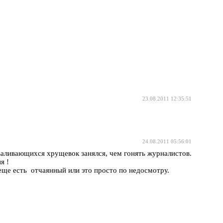
23.08.2011 12:35:51
24.08.2011 05:56:01
валивающихся хрущевок занялся, чем гонять журналистов.
я !
ще есть отчаянный или это просто по недосмотру.