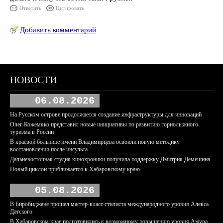
Ответить
Цитировать
Добавить комментарий
НОВОСТИ
06.08.2026
На Русском острове продолжается создание инфраструктуры для инноваций
Олег Кожемяко представил новые инициативы по развитию горнолыжного
туризма в России
В краевой больнице имени Владимирцева освоили новую методику
восстановления после инсульта
Дальневосточная студия кинохроники получила поддержку Дмитрия Демешина
Новый циклон приближается к Хабаровскому краю
05.08.2026
В Биробиджане прошел мастер-класс стилиста международного уровня Алекса
Датского
В Хабаровском крае подготовились к возможному повышению уровня Амура