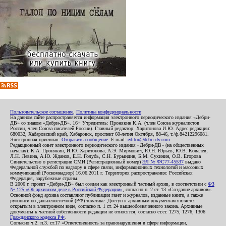
Пользовательское соглашение
,
Политика конфиденциальности
На данном сайте распространяется информация электронного периодического издания «Дебри-
ДВ» со знаком «Дебри-ДВ». 16+ Учредитель: Пронякин К.А. (член Союза журналистов
России, член Союза писателей России). Главный редактор: Харитонова И.Ю. Адрес редакции:
680032, Хабаровский край, Хабаровск, проспект 60-летия Октября, 88-46, т./ф.84212296081.
Электронная приемная:
Отправить сообщение
. E-mail:
editor@debri-dv.com
Редакционный совет электронного периодического издания «Дебри-ДВ» (на общественных
началах): К.А. Пронякин, И.Ю. Харитонова, А.Э. Мирмович, Ю.Н. Юрьев, Ю.В. Ковалев,
Л.Н. Левина, А.Ю. Жданов, Е.Н. Голубь, С.Н. Бурындин, Б.М. Сухинин, О.В. Егорова
Свидетельство о регистрации СМИ (Регистрационный номер)
ЭЛ № ФС77-45537
выдано
Федеральной службой по надзору в сфере связи, информационных технологий и массовых
коммуникаций (Роскомнадзор) 16.06.2011 г. Территория распространения: Российская
Федерация, зарубежные страны.
В 2006 г. проект «Дебри-ДВ» был создан как электронный частный архив, в соответствии с
ФЗ
№ 125 «Об архивном деле в Российской Федерации»
, согласно п. 2 ст. 13 «Создание архивов».
Основной фонд архива составляют публикации газет и журналов, изданные книги, а также
рукописи по дальневосточной (РФ) тематике. Доступ к архивным документам является
открытым в электронном виде, согласно п. 1 ст. 24 вышеобозначенного закона. Архивные
документы к частной собственности редакции не относятся, согласно ст.ст. 1275, 1276, 1306
Гражданского кодекса РФ
.
Согласно ч.2. п.3. ст.17 «Ответственность за правонарушения в сфере информации,