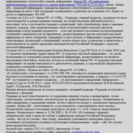
информационных технологий и защиты информации»
Закона РФ «Об информации,
информационных технологиях и о защите информации» (ФЗ-149 от 27.07.06 г.)
архив «Дебри-
ДВ», хранящий информацию, гражданско-правовую ответственность за распространение
информации не несет. Сайт и редакция основываются и работают на основании ст.8 «Право на
доступ к информации» ФЗ-149.
Согласно пп.3,4,6 ст.57 Закона РФ «О СМИ», «Редакция, главный редактор, журналист не несут
ответственности за распространение сведений, не соответствующих действительности и
порочащих честь и достоинство граждан и организаций, либо ущемляющих права и законные
интересы граждан, либо представляющих собой злоупотребление свободой массовой
информации и (или) правами журналиста: ...если они являются дословным воспроизведением
сообщений и материалов или их фрагментов, распространенных другим средством массовой
информации (а также сообщения, переданные в пресс-релизах и информация государственных,
общественных организаций и объединений), которое может быть установлено и привлечено к
ответственности за данное нарушение законодательства Российской Федерации о средствах
массовой информации».
Согласно абз.3, п.13 Постановления Пленума Верховного Суда РФ №16 от 15 июня 2010 года
«О практике применения судами Закона РФ «О средствах массовой информации», «по делам,
вытекающим из содержания распространенной информации, распространитель не является
надлежащим ответчиком, поскольку исходя из положений Закона РФ «О средствах массовой
информации» не вправе вмешиваться в деятельность редакции, в ходе которой определяется
содержание сообщений и материалов».
Воспользуйтесь «Правом на ответ» (ст.46 Закона РФ «О СМИ»).
«В соответствии с положением ч.3 ст.196 ГПК РФ, обязанность компенсации морального вреда
подлежит возложению на авторов, а по опубликованию опровержения, в порядке ч.2 ст.152 ГК
РФ - на учредителя и главного редактор», - из апелляционного определения Хабаровского
краевого суда от 22.08.2012 г. (дело №33-5325/2012) председательствующего И.И.Куликовой,
судей С.И.Дорожко, Н.В.Пестовой.
Мнения авторов материалов не всегда совпадают с позицией редакции. Редакция не вступает в
переписку с авторами.
Редакция не несет ответственность за содержание внешних ссылок и комментариев. За них
ответственны, соответственно, исключительно их правообладатели и авторы. Комментарии на
сайте приравнены к выражению мнения. Блоги и форум не входят в электронное периодическое
издание «Дебри-ДВ», ответственность за достоверность и наполняемость несут авторы.
Политические опросы/голосования проводятся согласно ч.2. ст.46 «Опросы общественного
мнения» Федерального закона от 12.06.2002 г. № 67-ФЗ «Об основных гарантиях
избирательных прав и права на участие в референдуме граждан Российской Федерации»;
считать, там где не указано: лицо (лица), заказавшее (заказавших) проведение опроса и
оплатившее (оплативших) указанную публикацию (обнародование) - едино - сайт, без оплаты -
безвозмездно/бесплатно.
Часовой пояс сервера UTC+11 (AEST), фактически +8 мск.
Если вы обнаружили ошибки на сайте, пожалуйста,
сообщите нам об этом
.