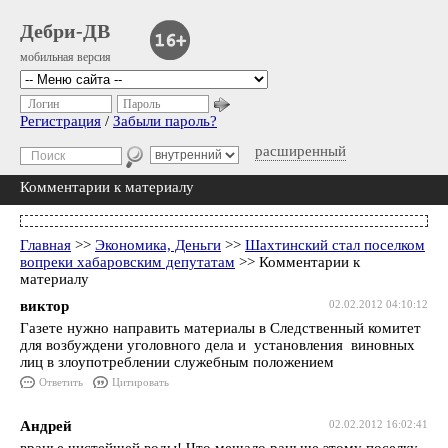
Дебри-ДВ
мобильная версия
Логин
Пароль
Регистрация
/
Забыли пароль?
расширенный
Комментарии к материалу
Главная
>>
Экономика, Деньги
>>
Шахтинский стал поселком
вопреки хабаровским депутатам
>> Комментарии к
материалу
виктор
02.02.2012 04:10:12
Газете нужно направить материалы в Следственный комитет
для возбуждени уголовного дела и установления виновных
лиц в злоупотреблении служебным положением
Ответить
Цитировать
Андрей
02.02.2012 16:02:41