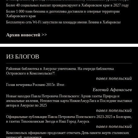
Более 40 социальных выплат проиндексируют в Хабаровском крае в 2027 году
Более 1 000 тонн бензина и дизтоплива доставили в северные территории
Хабаровского края
Бесплатную сеть Wi-Fi запустили на площади имени Ленина в Хабаровске
Архив новостей >>
ИЗ БЛОГОВ
Районная библиотека в Амурске уничтожена. На очереди библиотека
Островского в Комсомольске?!
павел попельский
Голая вечеринка Роснано 2015г. Итог.
Евгений Афанасьев
Новые находки Павла Петровича Попельского: Архив газеты Природа и
аномальные явления, Неизвестная карта НижнеАмурЛага и Последние выставки
автора в Амурске по 2025
павел попельский
Официальные публикации Павла Петровича Попельского 2023-2025 в Болгарии,
в газетах Тихоокеанская Звезда и Наш Город Амурск
павел попельский
Комсомольск официально продолжает отмечать День памяти жертв сталинских
репрессий: задумаемся...