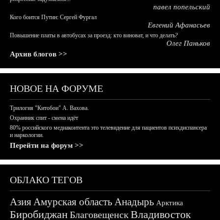
павел попельский
Кого боится Путин: Сергей Фургал
Евгений Афанасьев
Повышение платы в автобусах за проезд: кто виноват, и что делать?
Олег Паньков
Архив блогов >>
НОВОЕ НА ФОРУМЕ
Трилогия "Китобои" А. Вахова.
Охранник спит - смена идёт
80% российского медиаконтента это телевидение для пациентов психдиспансера
и наркологии.
Перейти на форум >>
ОБЛАКО ТЕГОВ
Азия
Амурская область
Анадырь
Арктика
Биробиджан
Владивосток
Благовещенск