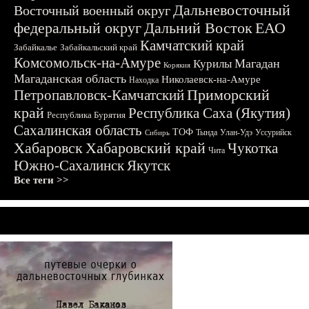
Дальневосточный
Восточный военный округ
федеральный округ
Дальний Восток
ЕАО
Камчатский край
Забайкалье
Забайкальский край
Комсомольск-на-Амуре
Магадан
Курилы
Корякия
Магаданская область
Николаевск-на-Амуре
Находка
Приморский
Петропавловск-Камчатский
край
Республика Саха (Якутия)
Республика Бурятия
Сахалинская область
ТОФ
Тында
Улан-Удэ
Уссурийск
Сибирь
Хабаровск
Хабаровский край
Чукотка
Чита
Южно-Сахалинск
Якутск
Все теги >>