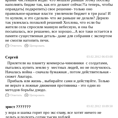
вранье чистейшей воды! Что мешало раньше этому поселку
наполнять бюдже так, как его делают сейчас?!а теперь, чтобы
оправдать( подкрепить) свое решение- только оно
правильное-краевые власти увеличили бюджет в три раза! И
то купили, и это сделали- что же раньше не делали? Дерило
так увлеклась похвалой решений Хохлова, что если бы
жители села спросили манную небесную, и она бы
посыпалась, все решаемо, все хорошо...А все таки остается в
памяти существенная деталь- даже для собрания с экспертом
не смогли натопить печи.
Ответить
Цитировать
Сергей
03.02.2012 06:03:08
Прилетели на планету коммерсы-чиновники с солдатами,
пытались купить землю у местных людей, но не получилось.
Началась война - сначала бумажная , потом действительная -
сюжет Аватара.
Прибыль или жизнь , выбирайте сами и действуйте. Только
не верьте в ложные движения противника - это один из
методов борьбы дзюдо.
Ответить
Цитировать
эрнст ???????
03.02.2012 10:09:50
у вора и шапка горит про экс-главу, все хотят ничего не
дельть и получть сотни тысяч рублей