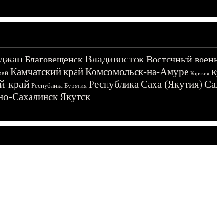
джан
Владивосток
Благовещенск
Восточный воен
Камчатский край
Комсомольск-на-Амуре
К
рай
Корякия
й край
Республика Саха (Якутия)
Са
Республика Бурятия
о-Сахалинск
Якутск