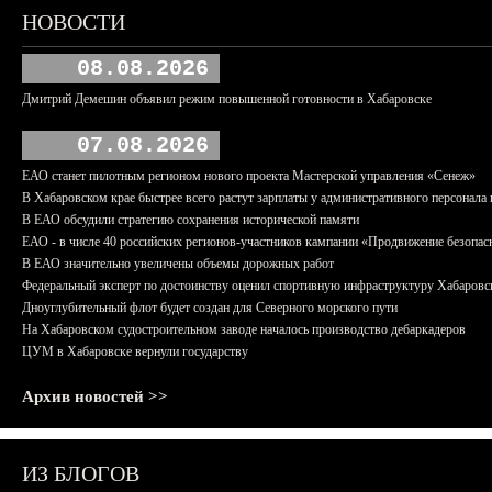
НОВОСТИ
08.08.2026
Дмитрий Демешин объявил режим повышенной готовности в Хабаровске
07.08.2026
ЕАО станет пилотным регионом нового проекта Мастерской управления «Сенеж»
В Хабаровском крае быстрее всего растут зарплаты у административного персонала 
В ЕАО обсудили стратегию сохранения исторической памяти
ЕАО - в числе 40 российских регионов-участников кампании «Продвижение безопас
В ЕАО значительно увеличены объемы дорожных работ
Федеральный эксперт по достоинству оценил спортивную инфраструктуру Хабаровс
Дноуглубительный флот будет создан для Северного морского пути
На Хабаровском судостроительном заводе началось производство дебаркадеров
ЦУМ в Хабаровске вернули государству
Архив новостей >>
ИЗ БЛОГОВ