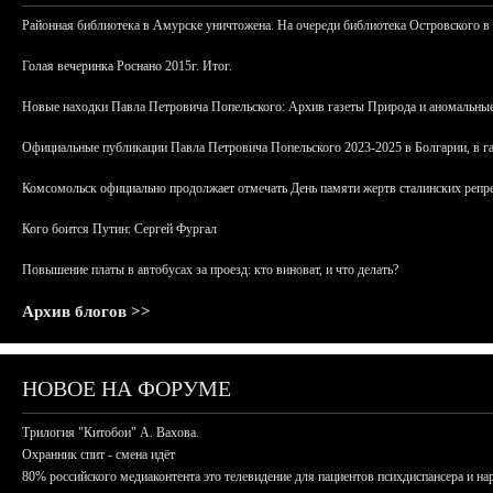
Районная библиотека в Амурске уничтожена. На очереди библиотека Островского в
Голая вечеринка Роснано 2015г. Итог.
Новые находки Павла Петровича Попельского: Архив газеты Природа и аномальные
Официальные публикации Павла Петровича Попельского 2023-2025 в Болгарии, в г
Комсомольск официально продолжает отмечать День памяти жертв сталинских репрес
Кого боится Путин: Сергей Фургал
Повышение платы в автобусах за проезд: кто виноват, и что делать?
Архив блогов >>
НОВОЕ НА ФОРУМЕ
Трилогия "Китобои" А. Вахова.
Охранник спит - смена идёт
80% российского медиаконтента это телевидение для пациентов психдиспансера и на