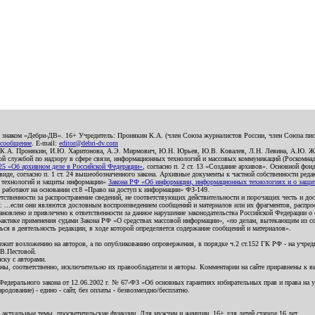
о знаком «Дебри-ДВ». 16+ Учредитель: Пронякин К.А. (член Союза журналистов России, член Союза писа
 сообщение
. E-mail:
editor@debri-dv.com
): К.А. Пронякин, И.Ю. Харитонова, А.Э. Мирмович, Ю.Н. Юрьев, Ю.В. Ковалев, Л.Н. Левина, А.Ю. Ж
 службой по надзору в сфере связи, информационных технологий и массовых коммуникаций (Роскомнадзо
5 «Об архивном деле в Российской Федерации»
, согласно п. 2 ст. 13 «Создание архивов». Основной фон
е, согласно п. 1 ст. 24 вышеобозначенного закона. Архивные документы к частной собственности редакци
ых технологий и защиты информации»
Закона РФ «Об информации, информационных технологиях и о защите
и работают на основании ст.8 «Право на доступ к информации» ФЗ-149.
етственности за распространение сведений, не соответствующих действительности и порочащих честь и д
 ...если они являются дословным воспроизведением сообщений и материалов или их фрагментов, распро
новлено и привлечено к ответственности за данное нарушение законодательства Российской Федерации о
актике применения судами Закона РФ «О средствах массовой информации», «по делам, вытекающим из со
ся в деятельность редакции, в ходе которой определяется содержание сообщений и материалов».
жит возложению на авторов, а по опубликованию опровержения, в порядке ч.2 ст.152 ГК РФ - на учредит
.В.Пестовой.
ску с авторами.
енны, соответственно, исключительно их правообладатели и авторы. Комментарии на сайте приравнены к
дерального закона от 12.06.2002 г. № 67-ФЗ «Об основных гарантиях избирательных прав и права на уча
дование) - едино - сайт, без оплаты - безвозмездно/бесплатно.
 актуальные темы, просветительские функции. Для мужчин и женщин. 16+ для детей старше 16 лет.