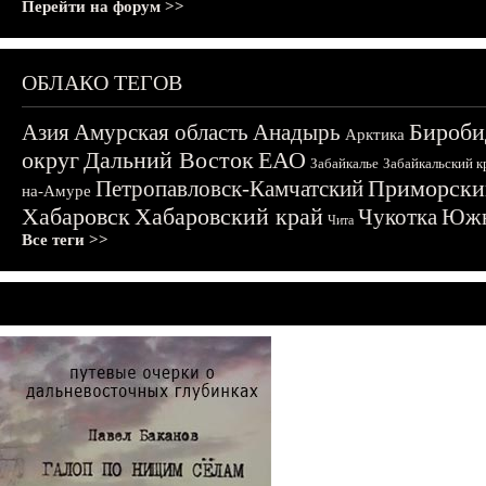
Перейти на форум >>
ОБЛАКО ТЕГОВ
Бироби
Азия
Амурская область
Анадырь
Арктика
округ
Дальний Восток
ЕАО
Забайкалье
Забайкальский к
Приморски
Петропавловск-Камчатский
на-Амуре
Хабаровск
Хабаровский край
Чукотка
Южн
Чита
Все теги >>