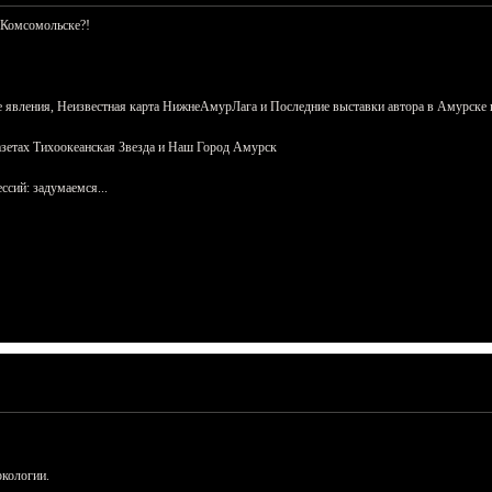
 Комсомольске?!
 явления, Неизвестная карта НижнеАмурЛага и Последние выставки автора в Амурске 
азетах Тихоокеанская Звезда и Наш Город Амурск
сий: задумаемся...
ркологии.