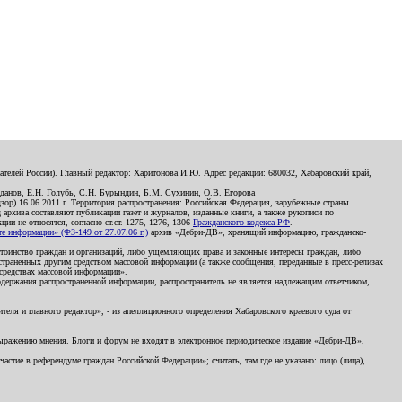
телей России). Главный редактор: Харитонова И.Ю. Адрес редакции: 680032, Хабаровский край,
данов, Е.Н. Голубь, С.Н. Бурындин, Б.М. Сухинин, О.В. Егорова
р) 16.06.2011 г. Территория распространения: Российская Федерация, зарубежные страны.
д архива составляют публикации газет и журналов, изданные книги, а также рукописи по
и не относятся, согласно ст.ст. 1275, 1276, 1306
Гражданского кодекса РФ
.
 информации» (ФЗ-149 от 27.07.06 г.)
архив «Дебри-ДВ», хранящий информацию, гражданско-
остоинство граждан и организаций, либо ущемляющих права и законные интересы граждан, либо
страненных другим средством массовой информации (а также сообщения, переданные в пресс-релизах
 средствах массовой информации».
держания распространенной информации, распространитель не является надлежащим ответчиком,
еля и главного редактор», - из апелляционного определения Хабаровского краевого суда от
 выражению мнения. Блоги и форум не входят в электронное периодическое издание «Дебри-ДВ»,
стие в референдуме граждан Российской Федерации»; считать, там где не указано: лицо (лица),