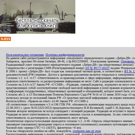
Пользовательское соглашение
,
Политика конфиденциальности
На данном сайте распространяется информация электронного периодического издания «Дебри-ДВ» с
Хабаровск, проспект 60-летия Октября, 88-46, т./ф.84212296081. Электронная приемная:
Отправить
Редакционный совет электронного периодического издания «Дебри-ДВ» (на общественных началах
Свидетельство о регистрации СМИ (Регистрационный номер)
ЭЛ № ФС77-45537
выдано Федеральной
В 2006 г. проект «Дебри-ДВ» был создан как электронный частный архив, в соответствии с
ФЗ № 12
дальневосточной (РФ) тематике. Доступ к архивным документам является открытым в электронном вид
Согласно ч.2. п.3. ст.17 «Ответственность за правонарушения в сфере информации, информационн
правовую ответственность за распространение информации не несет. Сайт и редакция основываются 
Согласно пп.3,4,6 ст.57 Закона РФ «О СМИ», «Редакция, главный редактор, журналист не несут отв
представляющих собой злоупотребление свободой массовой информации и (или) правами журналиста:
и информация государственных, общественных организаций и объединений), которое может быть уста
Согласно абз.3, п.13 Постановления Пленума Верховного Суда РФ №16 от 15 июня 2010 года «О пр
поскольку исходя из положений Закона РФ «О средствах массовой информации» не вправе вмешивать
Воспользуйтесь «Правом на ответ» (ст.46 Закона РФ «О СМИ»).
«В соответствии с положением ч.3 ст.196 ГПК РФ, обязанность компенсации морального вреда подле
22.08.2012 г. (дело №33-5325/2012) председательствующего И.И.Куликовой, судей С.И.Дорожко, Н
Мнения авторов материалов не всегда совпадают с позицией редакции. Редакция не вступает в перепи
Редакция не несет ответственность за содержание внешних ссылок и комментариев. За них ответств
ответственность за достоверность и наполняемость несут авторы.
Политические опросы/голосования проводятся согласно ч.2. ст.46 «Опросы общественного мнения» Фе
заказавшее (заказавших) проведение опроса и оплатившее (оплативших) указанную публикацию (обнаро
Часовой пояс сервера UTC+11 (AEST), фактически +8 мск.
Если вы обнаружили ошибки на сайте, пожалуйста,
сообщите нам об этом
.
Распространение информации о политической, социальной, духовной жизни общества, публикации на