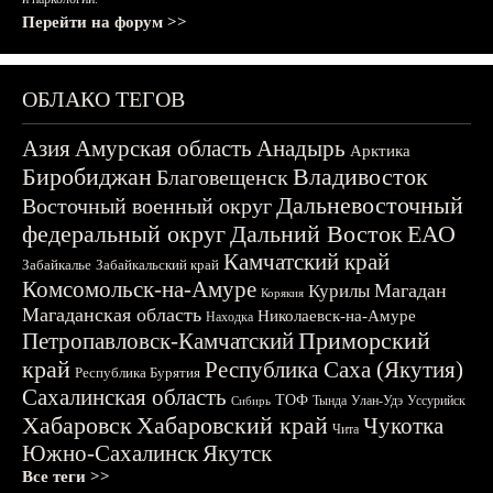
Перейти на форум >>
ОБЛАКО ТЕГОВ
Азия
Амурская область
Анадырь
Арктика
Биробиджан
Владивосток
Благовещенск
Дальневосточный
Восточный военный округ
федеральный округ
Дальний Восток
ЕАО
Камчатский край
Забайкалье
Забайкальский край
Комсомольск-на-Амуре
Магадан
Курилы
Корякия
Магаданская область
Николаевск-на-Амуре
Находка
Приморский
Петропавловск-Камчатский
край
Республика Саха (Якутия)
Республика Бурятия
Сахалинская область
ТОФ
Тында
Улан-Удэ
Уссурийск
Сибирь
Хабаровск
Хабаровский край
Чукотка
Чита
Южно-Сахалинск
Якутск
Все теги >>