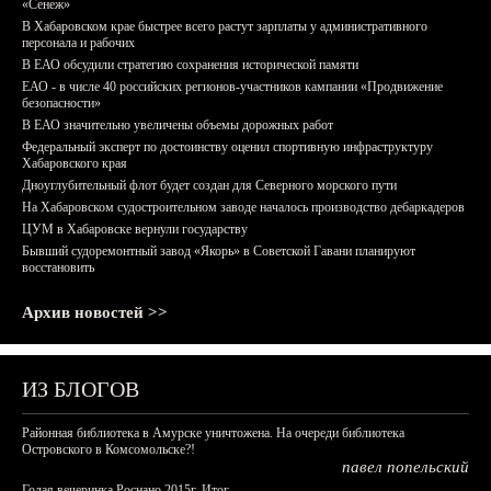
«Сенеж»
В Хабаровском крае быстрее всего растут зарплаты у административного
персонала и рабочих
В ЕАО обсудили стратегию сохранения исторической памяти
ЕАО - в числе 40 российских регионов-участников кампании «Продвижение
безопасности»
В ЕАО значительно увеличены объемы дорожных работ
Федеральный эксперт по достоинству оценил спортивную инфраструктуру
Хабаровского края
Дноуглубительный флот будет создан для Северного морского пути
На Хабаровском судостроительном заводе началось производство дебаркадеров
ЦУМ в Хабаровске вернули государству
Бывший судоремонтный завод «Якорь» в Советской Гавани планируют
восстановить
Архив новостей >>
ИЗ БЛОГОВ
Районная библиотека в Амурске уничтожена. На очереди библиотека
Островского в Комсомольске?!
павел попельский
Голая вечеринка Роснано 2015г. Итог.