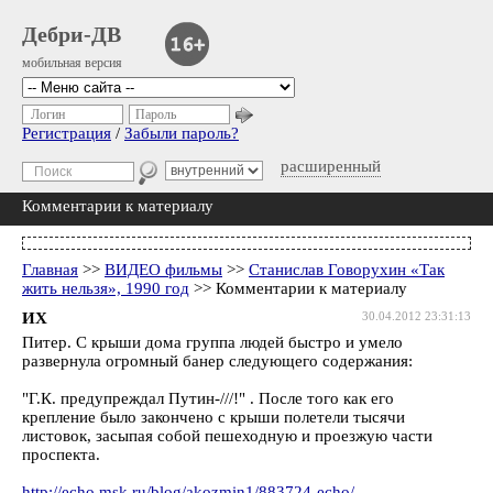
Дебри-ДВ
мобильная версия
Логин
Пароль
Регистрация
/
Забыли пароль?
расширенный
Комментарии к материалу
Главная
>>
ВИДЕО фильмы
>>
Станислав Говорухин «Так
жить нельзя», 1990 год
>> Комментарии к материалу
ИХ
30.04.2012 23:31:13
Питер. С крыши дома группа людей быстро и умело
развернула огромный банер следующего содержания:
"Г.К. предупреждал Путин-///!" . После того как его
крепление было закончено с крыши полетели тысячи
листовок, засыпая собой пешеходную и проезжую части
проспекта.
http://echo.msk.ru/blog/akozmin1/883724-echo/