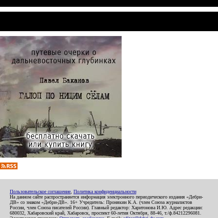
Пользовательское соглашение
,
Политика конфиденциальности
На данном сайте распространяется информация электронного периодического издания «Дебри-
ДВ» со знаком «Дебри-ДВ». 16+ Учредитель: Пронякин К.А. (член Союза журналистов
России, член Союза писателей России). Главный редактор: Харитонова И.Ю. Адрес редакции:
680032, Хабаровский край, Хабаровск, проспект 60-летия Октября, 88-46, т./ф.84212296081.