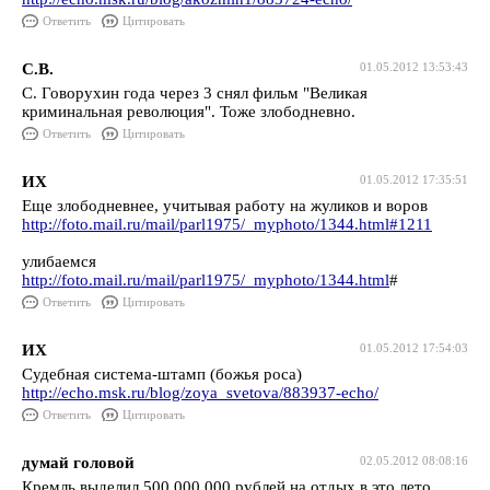
Ответить
Цитировать
С.В.
01.05.2012 13:53:43
С. Говорухин года через 3 снял фильм "Великая
криминальная революция". Тоже злободневно.
Ответить
Цитировать
ИХ
01.05.2012 17:35:51
Еще злободневнее, учитывая работу на жуликов и воров
http://foto.mail.ru/mail/parl1975/_myphoto/1344.html#1211
улибаемся
http://foto.mail.ru/mail/parl1975/_myphoto/1344.html
#
Ответить
Цитировать
ИХ
01.05.2012 17:54:03
Судебная система-штамп (божья роса)
http://echo.msk.ru/blog/zoya_svetova/883937-echo/
Ответить
Цитировать
думай головой
02.05.2012 08:08:16
Кремль выделил 500.000.000.рублей на отдых в это лето