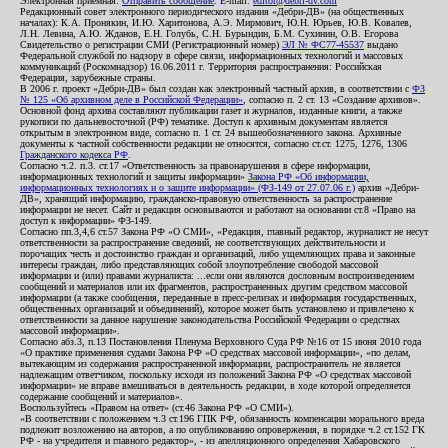
Электронная приемная:
Отправить сообщение
. E-mail:
editor@debri-dv.com
Редакционный совет электронного периодического издания «Дебри-ДВ» (на общественных
началах): К.А. Пронякин, И.Ю. Харитонова, А.Э. Мирмович, Ю.Н. Юрьев, Ю.В. Ковалев,
Л.Н. Левина, А.Ю. Жданов, Е.Н. Голубь, С.Н. Бурындин, Б.М. Сухинин, О.В. Егорова
Свидетельство о регистрации СМИ (Регистрационный номер)
ЭЛ № ФС77-45537
выдано
Федеральной службой по надзору в сфере связи, информационных технологий и массовых
коммуникаций (Роскомнадзор) 16.06.2011 г. Территория распространения: Российская
Федерация, зарубежные страны.
В 2006 г. проект «Дебри-ДВ» был создан как электронный частный архив, в соответствии с
ФЗ
№ 125 «Об архивном деле в Российской Федерации»
, согласно п. 2 ст. 13 «Создание архивов».
Основной фонд архива составляют публикации газет и журналов, изданные книги, а также
рукописи по дальневосточной (РФ) тематике. Доступ к архивным документам является
открытым в электронном виде, согласно п. 1 ст. 24 вышеобозначенного закона. Архивные
документы к частной собственности редакции не относятся, согласно ст.ст. 1275, 1276, 1306
Гражданского кодекса РФ
.
Согласно ч.2. п.3. ст.17 «Ответственность за правонарушения в сфере информации,
информационных технологий и защиты информации»
Закона РФ «Об информации,
информационных технологиях и о защите информации» (ФЗ-149 от 27.07.06 г.)
архив «Дебри-
ДВ», хранящий информацию, гражданско-правовую ответственность за распространение
информации не несет. Сайт и редакция основываются и работают на основании ст.8 «Право на
доступ к информации» ФЗ-149.
Согласно пп.3,4,6 ст.57 Закона РФ «О СМИ», «Редакция, главный редактор, журналист не несут
ответственности за распространение сведений, не соответствующих действительности и
порочащих честь и достоинство граждан и организаций, либо ущемляющих права и законные
интересы граждан, либо представляющих собой злоупотребление свободой массовой
информации и (или) правами журналиста: ...если они являются дословным воспроизведением
сообщений и материалов или их фрагментов, распространенных другим средством массовой
информации (а также сообщения, переданные в пресс-релизах и информация государственных,
общественных организаций и объединений), которое может быть установлено и привлечено к
ответственности за данное нарушение законодательства Российской Федерации о средствах
массовой информации».
Согласно абз.3, п.13 Постановления Пленума Верховного Суда РФ №16 от 15 июня 2010 года
«О практике применения судами Закона РФ «О средствах массовой информации», «по делам,
вытекающим из содержания распространенной информации, распространитель не является
надлежащим ответчиком, поскольку исходя из положений Закона РФ «О средствах массовой
информации» не вправе вмешиваться в деятельность редакции, в ходе которой определяется
содержание сообщений и материалов».
Воспользуйтесь «Правом на ответ» (ст.46 Закона РФ «О СМИ»).
«В соответствии с положением ч.3 ст.196 ГПК РФ, обязанность компенсации морального вреда
подлежит возложению на авторов, а по опубликованию опровержения, в порядке ч.2 ст.152 ГК
РФ - на учредителя и главного редактор», - из апелляционного определения Хабаровского