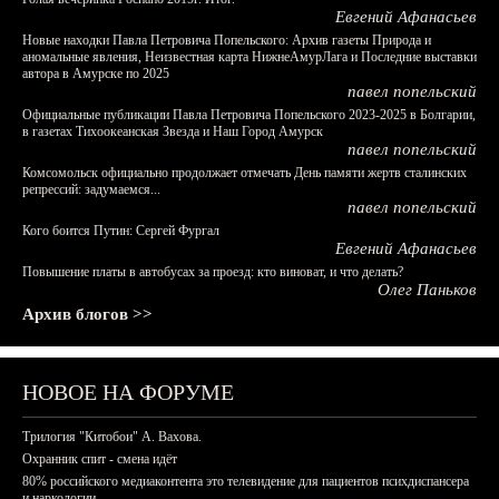
Евгений Афанасьев
Новые находки Павла Петровича Попельского: Архив газеты Природа и
аномальные явления, Неизвестная карта НижнеАмурЛага и Последние выставки
автора в Амурске по 2025
павел попельский
Официальные публикации Павла Петровича Попельского 2023-2025 в Болгарии,
в газетах Тихоокеанская Звезда и Наш Город Амурск
павел попельский
Комсомольск официально продолжает отмечать День памяти жертв сталинских
репрессий: задумаемся...
павел попельский
Кого боится Путин: Сергей Фургал
Евгений Афанасьев
Повышение платы в автобусах за проезд: кто виноват, и что делать?
Олег Паньков
Архив блогов >>
НОВОЕ НА ФОРУМЕ
Трилогия "Китобои" А. Вахова.
Охранник спит - смена идёт
80% российского медиаконтента это телевидение для пациентов психдиспансера
и наркологии.