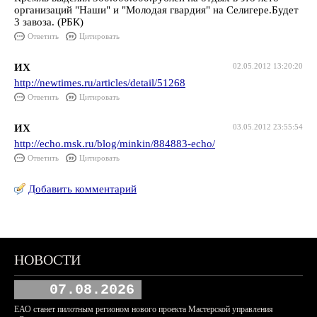
организаций "Наши" и "Молодая гвардия" на Селигере.Будет
3 завоза. (РБК)
Ответить
Цитировать
ИХ
02.05.2012 13:20:20
http://newtimes.ru/articles/detail/51268
Ответить
Цитировать
ИХ
03.05.2012 23:55:54
http://echo.msk.ru/blog/minkin/884883-echo/
Ответить
Цитировать
Добавить комментарий
НОВОСТИ
07.08.2026
ЕАО станет пилотным регионом нового проекта Мастерской управления