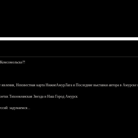
 Комсомольске?!
 явления, Неизвестная карта НижнеАмурЛага и Последние выставки автора в Амурске 
азетах Тихоокеанская Звезда и Наш Город Амурск
сий: задумаемся...