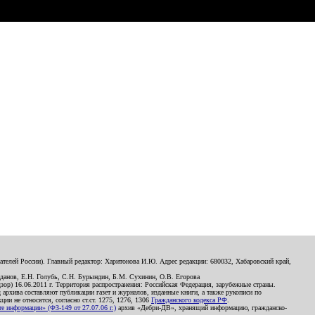
телей России). Главный редактор: Харитонова И.Ю. Адрес редакции: 680032, Хабаровский край,
данов, Е.Н. Голубь, С.Н. Бурындин, Б.М. Сухинин, О.В. Егорова
р) 16.06.2011 г. Территория распространения: Российская Федерация, зарубежные страны.
д архива составляют публикации газет и журналов, изданные книги, а также рукописи по
и не относятся, согласно ст.ст. 1275, 1276, 1306
Гражданского кодекса РФ
.
 информации» (ФЗ-149 от 27.07.06 г.)
архив «Дебри-ДВ», хранящий информацию, гражданско-