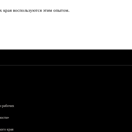
х края воспользуются этим опытом.
и рабочих
ности»
кого края