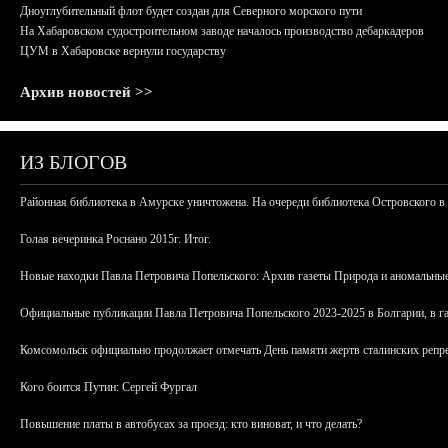
Дноуглубительный флот будет создан для Северного морского пути
На Хабаровском судостроительном заводе началось производство дебаркадеров
ЦУМ в Хабаровске вернули государству
Архив новостей >>
ИЗ БЛОГОВ
Районная библиотека в Амурске уничтожена. На очереди библиотека Островского в
Голая вечеринка Роснано 2015г. Итог.
Новые находки Павла Петровича Попельского: Архив газеты Природа и аномальные
Официальные публикации Павла Петровича Попельского 2023-2025 в Болгарии, в г
Комсомольск официально продолжает отмечать День памяти жертв сталинских репрес
Кого боится Путин: Сергей Фургал
Повышение платы в автобусах за проезд: кто виноват, и что делать?