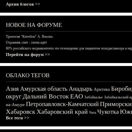
Архив блогов >>
НОВОЕ НА ФОРУМЕ
Трилогия "Китобои" А. Вахова.
Охранник спит - смена идёт
80% российского медиаконтента это телевидение для пациентов психдиспансера и на
Перейти на форум >>
ОБЛАКО ТЕГОВ
Бироби
Азия
Амурская область
Анадырь
Арктика
округ
Дальний Восток
ЕАО
Забайкалье
Забайкальский к
Приморски
Петропавловск-Камчатский
на-Амуре
Хабаровск
Хабаровский край
Чукотка
Южн
Чита
Все теги >>