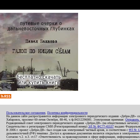
Пользовательское соглашение
,
Политика конфиденциальности
На данном сайте распространяется информация электронного периодического издания «Дебри-ДВ» с
Хабаровск, проспект 60-летия Октября, 88-46, т./ф.84212296081. Электронная приемная:
Отправить
Редакционный совет электронного периодического издания «Дебри-ДВ» (на общественных началах
Свидетельство о регистрации СМИ (Регистрационный номер)
ЭЛ № ФС77-45537
выдано Федеральной
В 2006 г. проект «Дебри-ДВ» был создан как электронный частный архив, в соответствии с
ФЗ № 12
дальневосточной (РФ) тематике. Доступ к архивным документам является открытым в электронном вид
Согласно ч.2. п.3. ст.17 «Ответственность за правонарушения в сфере информации, информационн