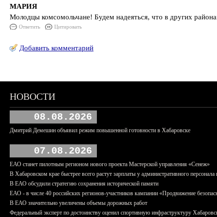
МАРИЯ
Молодцы комсомольчане! Будем надеяться, что в других района
Ответить
Цитировать
Добавить комментарий
НОВОСТИ
08.08.2026
Дмитрий Демешин объявил режим повышенной готовности в Хабаровске
07.08.2026
ЕАО станет пилотным регионом нового проекта Мастерской управления «Сенеж»
В Хабаровском крае быстрее всего растут зарплаты у административного персонала 
В ЕАО обсудили стратегию сохранения исторической памяти
ЕАО - в числе 40 российских регионов-участников кампании «Продвижение безопас
В ЕАО значительно увеличены объемы дорожных работ
Федеральный эксперт по достоинству оценил спортивную инфраструктуру Хабаровс