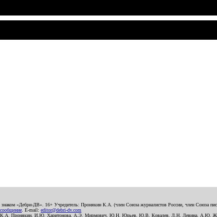
о знаком «Дебри-ДВ». 16+ Учредитель: Пронякин К.А. (член Союза журналистов России, член Союза писа
 сообщение
. E-mail:
editor@debri-dv.com
): К.А. Пронякин, И.Ю. Харитонова, А.Э. Мирмович, Ю.Н. Юрьев, Ю.В. Ковалев, Л.Н. Левина, А.Ю. Ж