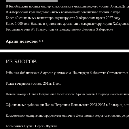
В Биробиджане прошел мастер-класс стилиста международного уровня Алекса Датс
В Хабаровском крае подготовились к возможному повышению уровня Амура
Более 40 социальных выплат проиндексируют в Хабаровском крае в 2027 году
Более 1 000 тонн бензина и дизтоплива доставили в северные территории Хабаровск
Бесплатную сеть Wi-Fi запустили на площади имени Ленина в Хабаровске
Архив новостей >>
ИЗ БЛОГОВ
Районная библиотека в Амурске уничтожена. На очереди библиотека Островского в
Голая вечеринка Роснано 2015г. Итог.
Новые находки Павла Петровича Попельского: Архив газеты Природа и аномальные
Официальные публикации Павла Петровича Попельского 2023-2025 в Болгарии, в г
Комсомольск официально продолжает отмечать День памяти жертв сталинских репрес
Кого боится Путин: Сергей Фургал