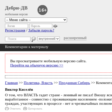
Дебри-ДВ
мобильная версия
Логин
Пароль
Регистрация
/
Забыли пароль?
расширенный
Комментарии к материалу
Вы просматриваете мобильную версию сайта.
Перейти на обычную версию >>
Главная
>>
Политика, Власть
>>
Проданная Сибирь
>> Коммента
Виктор Киселёв
О том, что ВЛАСТЬ гадит стране - ленивый не писал! Вношу ясн
выработанное - совместно с проживающим населением -положит
граждан, участвующих в процессе - нет и чрезвычайных полном
Ответить
Цитировать