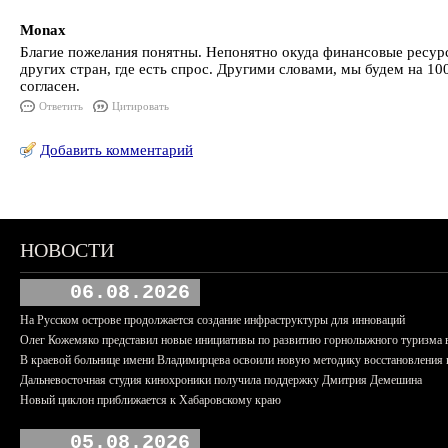
Monax
Благие пожелания понятны. Непонятно окуда финансовые ресурс
других стран, где есть спрос. Другими словами, мы будем на 1
согласен.
Ответить
Цитировать
Добавить комментарий
НОВОСТИ
06.08.2026
На Русском острове продолжается создание инфраструктуры для инноваций
Олег Кожемяко представил новые инициативы по развитию горнолыжного туризма 
В краевой больнице имени Владимирцева освоили новую методику восстановления п
Дальневосточная студия кинохроники получила поддержку Дмитрия Демешина
Новый циклон приближается к Хабаровскому краю
05.08.2026