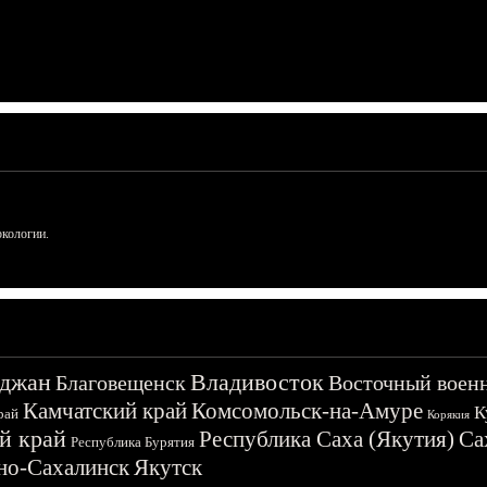
ркологии.
джан
Владивосток
Благовещенск
Восточный воен
Камчатский край
Комсомольск-на-Амуре
К
рай
Корякия
й край
Республика Саха (Якутия)
Са
Республика Бурятия
о-Сахалинск
Якутск