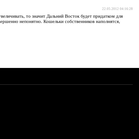
22.05.2012 04:16:28
величивать, то значит Дальний Восток будет придатком для
совершенно непонятно. Кошельки собственников наполнятся,