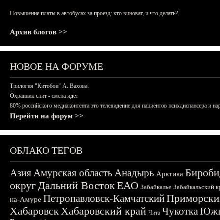
Повышение платы в автобусах за проезд: кто виноват, и что делать?
Архив блогов >>
НОВОЕ НА ФОРУМЕ
Трилогия "Китобои" А. Вахова.
Охранник спит - смена идёт
80% российского медиаконтента это телевидение для пациентов психдиспансера и на
Перейти на форум >>
ОБЛАКО ТЕГОВ
Бироби
Азия
Амурская область
Анадырь
Арктика
округ
Дальний Восток
ЕАО
Забайкалье
Забайкальский к
Приморски
Петропавловск-Камчатский
на-Амуре
Хабаровск
Хабаровский край
Чукотка
Южн
Чита