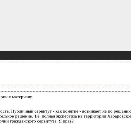
рии к материалу
ость. Публичный сервитут - как понятие - возникает не по решению
ельное решение. Т.е. полная экспертиза на территории Хабаровс
очий гражданского сервитута. Я прав?