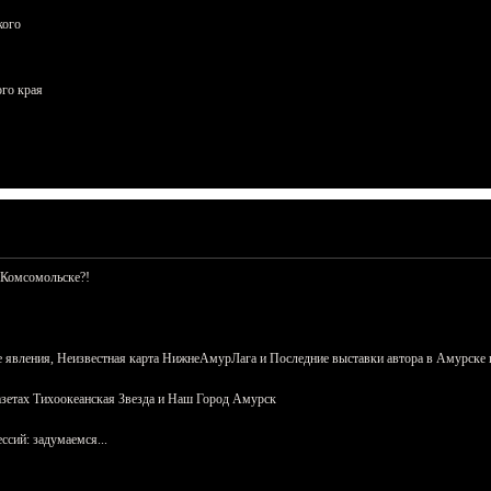
кого
ого края
 Комсомольске?!
 явления, Неизвестная карта НижнеАмурЛага и Последние выставки автора в Амурске 
азетах Тихоокеанская Звезда и Наш Город Амурск
сий: задумаемся...