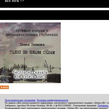
Все теги >>
Пользовательское соглашение
,
Политика конфиденциальности
На данном сайте распространяется информация электронного периодического издания «Дебри-ДВ» с
Хабаровск, проспект 60-летия Октября, 88-46, т./ф.84212296081. Электронная приемная:
Отправить
Редакционный совет электронного периодического издания «Дебри-ДВ» (на общественных началах