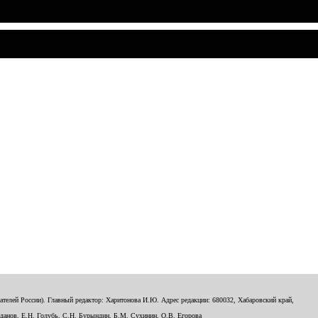
телей России). Главный редактор: Харитонова И.Ю. Адрес редакции: 680032, Хабаровский край,
данов, Е.Н. Голубь, С.Н. Бурындин, Б.М. Сухинин, О.В. Егорова