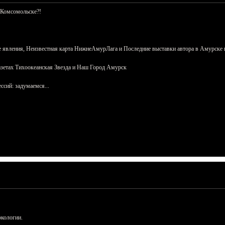
 Комсомольске?!
 явления, Неизвестная карта НижнеАмурЛага и Последние выставки автора в Амурске 
азетах Тихоокеанская Звезда и Наш Город Амурск
сий: задумаемся...
ркологии.