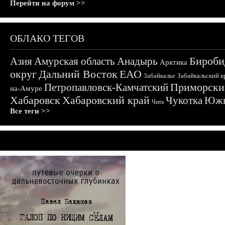
Перейти на форум >>
ОБЛАКО ТЕГОВ
Бироби
Азия
Амурская область
Анадырь
Арктика
округ
Дальний Восток
ЕАО
Забайкалье
Забайкальский к
Приморски
Петропавловск-Камчатский
на-Амуре
Хабаровск
Хабаровский край
Чукотка
Южн
Чита
Все теги >>