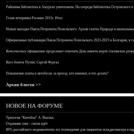
Районная библиотека в Амурске уничтожена. На очереди библиотека Островского в
Голая вечеринка Роснано 2015г. Итог.
Новые находки Павла Петровича Попельского: Архив газеты Природа и аномальные
Официальные публикации Павла Петровича Попельского 2023-2025 в Болгарии, в г
Комсомольск официально продолжает отмечать День памяти жертв сталинских репрес
Кого боится Путин: Сергей Фургал
Повышение платы в автобусах за проезд: кто виноват, и что делать?
Архив блогов >>
НОВОЕ НА ФОРУМЕ
Трилогия "Китобои" А. Вахова.
Охранник спит - смена идёт
80% российского медиаконтента это телевидение для пациентов психдиспансера и на