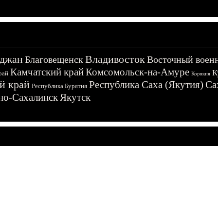
джан
Владивосток
Благовещенск
Восточный воен
Камчатский край
Комсомольск-на-Амуре
К
рай
Корякия
й край
Республика Саха (Якутия)
Са
Республика Бурятия
о-Сахалинск
Якутск