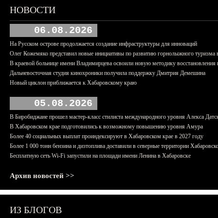
НОВОСТИ
06.08.2026
На Русском острове продолжается создание инфраструктуры для инноваций
Олег Кожемяко представил новые инициативы по развитию горнолыжного туризма 
В краевой больнице имени Владимирцева освоили новую методику восстановления п
Дальневосточная студия кинохроники получила поддержку Дмитрия Демешина
Новый циклон приближается к Хабаровскому краю
05.08.2026
В Биробиджане прошел мастер-класс стилиста международного уровня Алекса Датс
В Хабаровском крае подготовились к возможному повышению уровня Амура
Более 40 социальных выплат проиндексируют в Хабаровском крае в 2027 году
Более 1 000 тонн бензина и дизтоплива доставили в северные территории Хабаровск
Бесплатную сеть Wi-Fi запустили на площади имени Ленина в Хабаровске
Архив новостей >>
ИЗ БЛОГОВ