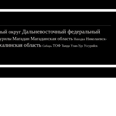
Дальневосточный федеральный
ный округ
Магадан
Магаданская область
урилы
Николаевск-
Находка
халинская область
ТОФ
Тында
Улан-Удэ
Уссурийск
Сибирь