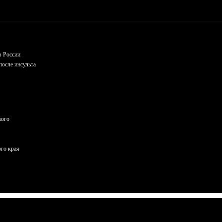
в России
осле инсульта
кого
ого края