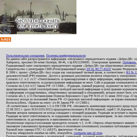
Пользовательское соглашение
,
Политика конфиденциальности
На данном сайте распространяется информация электронного периодического издания «Дебри-ДВ» с
Хабаровск, проспект 60-летия Октября, 88-46, т./ф.84212296081. Электронная приемная:
Отправить
Редакционный совет электронного периодического издания «Дебри-ДВ» (на общественных началах
Свидетельство о регистрации СМИ (Регистрационный номер)
ЭЛ № ФС77-45537
выдано Федеральной
В 2006 г. проект «Дебри-ДВ» был создан как электронный частный архив, в соответствии с
ФЗ № 12
дальневосточной (РФ) тематике. Доступ к архивным документам является открытым в электронном вид
Согласно ч.2. п.3. ст.17 «Ответственность за правонарушения в сфере информации, информационн
правовую ответственность за распространение информации не несет. Сайт и редакция основываются 
Согласно пп.3,4,6 ст.57 Закона РФ «О СМИ», «Редакция, главный редактор, журналист не несут отв
представляющих собой злоупотребление свободой массовой информации и (или) правами журналиста:
и информация государственных, общественных организаций и объединений), которое может быть уста
Согласно абз.3, п.13 Постановления Пленума Верховного Суда РФ №16 от 15 июня 2010 года «О пр
поскольку исходя из положений Закона РФ «О средствах массовой информации» не вправе вмешивать
Воспользуйтесь «Правом на ответ» (ст.46 Закона РФ «О СМИ»).
«В соответствии с положением ч.3 ст.196 ГПК РФ, обязанность компенсации морального вреда подле
22.08.2012 г. (дело №33-5325/2012) председательствующего И.И.Куликовой, судей С.И.Дорожко, Н
Мнения авторов материалов не всегда совпадают с позицией редакции. Редакция не вступает в перепи
Редакция не несет ответственность за содержание внешних ссылок и комментариев. За них ответств
ответственность за достоверность и наполняемость несут авторы.
Политические опросы/голосования проводятся согласно ч.2. ст.46 «Опросы общественного мнения» Фе
заказавшее (заказавших) проведение опроса и оплатившее (оплативших) указанную публикацию (обнаро
Часовой пояс сервера UTC+11 (AEST), фактически +8 мск.
Если вы обнаружили ошибки на сайте, пожалуйста,
сообщите нам об этом
.
Распространение информации о политической, социальной, духовной жизни общества, публикации на