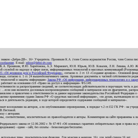
о знаком «Дебри-ДВ». 16+ Учредитель: Пронякин К.А. (член Союза журналистов России, член Союза писа
 сообщение
. E-mail:
editor@debri-dv.com
): К.А. Пронякин, И.Ю. Харитонова, А.Э. Мирмович, Ю.Н. Юрьев, Ю.В. Ковалев, Л.Н. Левина, А.Ю. Ж
 службой по надзору в сфере связи, информационных технологий и массовых коммуникаций (Роскомнадзо
5 «Об архивном деле в Российской Федерации»
, согласно п. 2 ст. 13 «Создание архивов». Основной фон
е, согласно п. 1 ст. 24 вышеобозначенного закона. Архивные документы к частной собственности редакци
ых технологий и защиты информации»
Закона РФ «Об информации, информационных технологиях и о защите
и работают на основании ст.8 «Право на доступ к информации» ФЗ-149.
етственности за распространение сведений, не соответствующих действительности и порочащих честь и д
 ...если они являются дословным воспроизведением сообщений и материалов или их фрагментов, распро
новлено и привлечено к ответственности за данное нарушение законодательства Российской Федерации о
актике применения судами Закона РФ «О средствах массовой информации», «по делам, вытекающим из со
ся в деятельность редакции, в ходе которой определяется содержание сообщений и материалов».
жит возложению на авторов, а по опубликованию опровержения, в порядке ч.2 ст.152 ГК РФ - на учредит
.В.Пестовой.
ску с авторами.
енны, соответственно, исключительно их правообладатели и авторы. Комментарии на сайте приравнены к
дерального закона от 12.06.2002 г. № 67-ФЗ «Об основных гарантиях избирательных прав и права на уча
дование) - едино - сайт, без оплаты - безвозмездно/бесплатно.
 актуальные темы, просветительские функции. Для мужчин и женщин. 16+ для детей старше 16 лет.