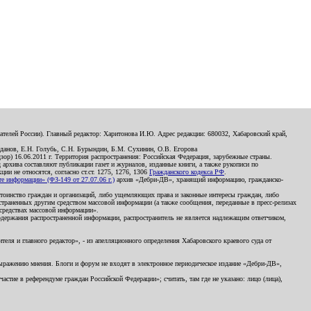
телей России). Главный редактор: Харитонова И.Ю. Адрес редакции: 680032, Хабаровский край,
данов, Е.Н. Голубь, С.Н. Бурындин, Б.М. Сухинин, О.В. Егорова
р) 16.06.2011 г. Территория распространения: Российская Федерация, зарубежные страны.
д архива составляют публикации газет и журналов, изданные книги, а также рукописи по
и не относятся, согласно ст.ст. 1275, 1276, 1306
Гражданского кодекса РФ
.
 информации» (ФЗ-149 от 27.07.06 г.)
архив «Дебри-ДВ», хранящий информацию, гражданско-
остоинство граждан и организаций, либо ущемляющих права и законные интересы граждан, либо
страненных другим средством массовой информации (а также сообщения, переданные в пресс-релизах
 средствах массовой информации».
держания распространенной информации, распространитель не является надлежащим ответчиком,
еля и главного редактор», - из апелляционного определения Хабаровского краевого суда от
 выражению мнения. Блоги и форум не входят в электронное периодическое издание «Дебри-ДВ»,
стие в референдуме граждан Российской Федерации»; считать, там где не указано: лицо (лица),