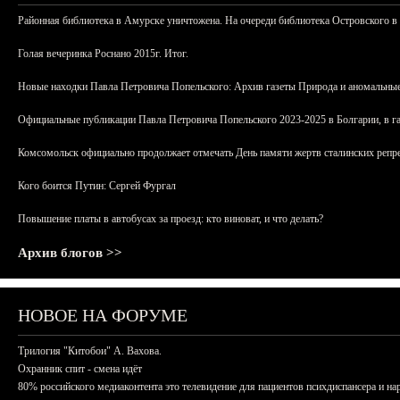
Районная библиотека в Амурске уничтожена. На очереди библиотека Островского в
Голая вечеринка Роснано 2015г. Итог.
Новые находки Павла Петровича Попельского: Архив газеты Природа и аномальные
Официальные публикации Павла Петровича Попельского 2023-2025 в Болгарии, в г
Комсомольск официально продолжает отмечать День памяти жертв сталинских репрес
Кого боится Путин: Сергей Фургал
Повышение платы в автобусах за проезд: кто виноват, и что делать?
Архив блогов >>
НОВОЕ НА ФОРУМЕ
Трилогия "Китобои" А. Вахова.
Охранник спит - смена идёт
80% российского медиаконтента это телевидение для пациентов психдиспансера и на