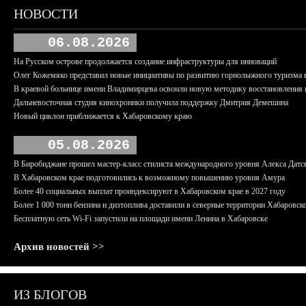
НОВОСТИ
06.08.2026
На Русском острове продолжается создание инфраструктуры для инноваций
Олег Кожемяко представил новые инициативы по развитию горнолыжного туризма 
В краевой больнице имени Владимирцева освоили новую методику восстановления п
Дальневосточная студия кинохроники получила поддержку Дмитрия Демешина
Новый циклон приближается к Хабаровскому краю
05.08.2026
В Биробиджане прошел мастер-класс стилиста международного уровня Алекса Датс
В Хабаровском крае подготовились к возможному повышению уровня Амура
Более 40 социальных выплат проиндексируют в Хабаровском крае в 2027 году
Более 1 000 тонн бензина и дизтоплива доставили в северные территории Хабаровск
Бесплатную сеть Wi-Fi запустили на площади имени Ленина в Хабаровске
Архив новостей >>
ИЗ БЛОГОВ