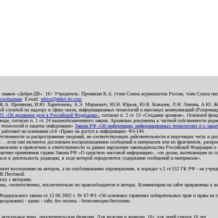
о знаком «Дебри-ДВ». 16+ Учредитель: Пронякин К.А. (член Союза журналистов России, член Союза писа
 сообщение
. E-mail:
editor@debri-dv.com
): К.А. Пронякин, И.Ю. Харитонова, А.Э. Мирмович, Ю.Н. Юрьев, Ю.В. Ковалев, Л.Н. Левина, А.Ю. Ж
 службой по надзору в сфере связи, информационных технологий и массовых коммуникаций (Роскомнадзо
5 «Об архивном деле в Российской Федерации»
, согласно п. 2 ст. 13 «Создание архивов». Основной фон
е, согласно п. 1 ст. 24 вышеобозначенного закона. Архивные документы к частной собственности редакци
ых технологий и защиты информации»
Закона РФ «Об информации, информационных технологиях и о защите
и работают на основании ст.8 «Право на доступ к информации» ФЗ-149.
етственности за распространение сведений, не соответствующих действительности и порочащих честь и д
 ...если они являются дословным воспроизведением сообщений и материалов или их фрагментов, распро
новлено и привлечено к ответственности за данное нарушение законодательства Российской Федерации о
актике применения судами Закона РФ «О средствах массовой информации», «по делам, вытекающим из со
ся в деятельность редакции, в ходе которой определяется содержание сообщений и материалов».
жит возложению на авторов, а по опубликованию опровержения, в порядке ч.2 ст.152 ГК РФ - на учредит
.В.Пестовой.
ску с авторами.
енны, соответственно, исключительно их правообладатели и авторы. Комментарии на сайте приравнены к
дерального закона от 12.06.2002 г. № 67-ФЗ «Об основных гарантиях избирательных прав и права на уча
дование) - едино - сайт, без оплаты - безвозмездно/бесплатно.
 актуальные темы, просветительские функции. Для мужчин и женщин. 16+ для детей старше 16 лет.