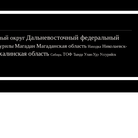
Дальневосточный федеральный
ный округ
Магадан
Магаданская область
урилы
Николаевск-
Находка
халинская область
ТОФ
Тында
Улан-Удэ
Уссурийск
Сибирь