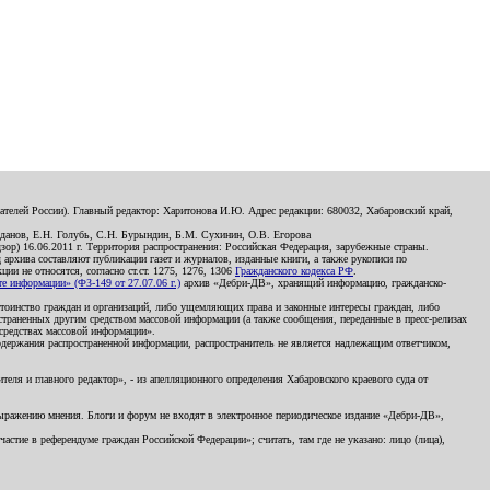
телей России). Главный редактор: Харитонова И.Ю. Адрес редакции: 680032, Хабаровский край,
данов, Е.Н. Голубь, С.Н. Бурындин, Б.М. Сухинин, О.В. Егорова
р) 16.06.2011 г. Территория распространения: Российская Федерация, зарубежные страны.
д архива составляют публикации газет и журналов, изданные книги, а также рукописи по
и не относятся, согласно ст.ст. 1275, 1276, 1306
Гражданского кодекса РФ
.
 информации» (ФЗ-149 от 27.07.06 г.)
архив «Дебри-ДВ», хранящий информацию, гражданско-
остоинство граждан и организаций, либо ущемляющих права и законные интересы граждан, либо
страненных другим средством массовой информации (а также сообщения, переданные в пресс-релизах
 средствах массовой информации».
держания распространенной информации, распространитель не является надлежащим ответчиком,
еля и главного редактор», - из апелляционного определения Хабаровского краевого суда от
 выражению мнения. Блоги и форум не входят в электронное периодическое издание «Дебри-ДВ»,
стие в референдуме граждан Российской Федерации»; считать, там где не указано: лицо (лица),