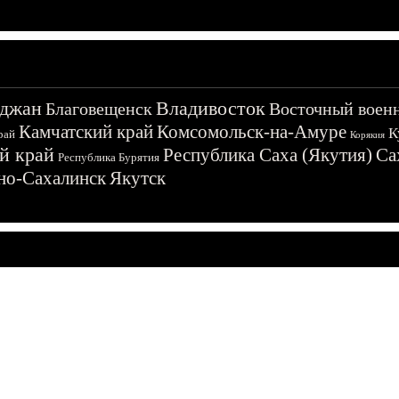
джан
Владивосток
Благовещенск
Восточный воен
Камчатский край
Комсомольск-на-Амуре
К
рай
Корякия
й край
Республика Саха (Якутия)
Са
Республика Бурятия
о-Сахалинск
Якутск