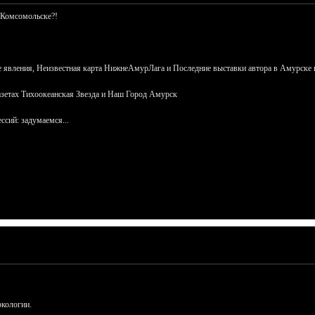
 Комсомольске?!
 явления, Неизвестная карта НижнеАмурЛага и Последние выставки автора в Амурске 
азетах Тихоокеанская Звезда и Наш Город Амурск
сий: задумаемся...
ркологии.