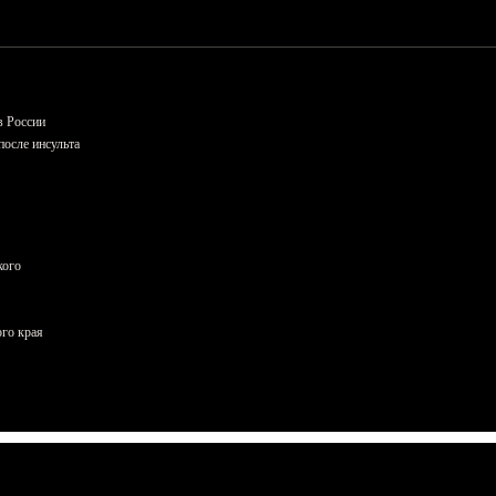
в России
осле инсульта
кого
ого края