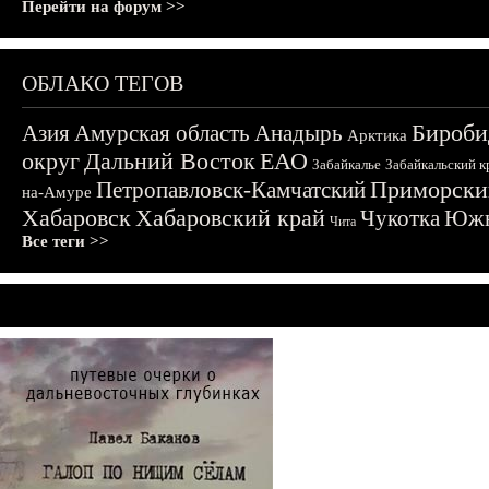
Перейти на форум >>
ОБЛАКО ТЕГОВ
Бироби
Азия
Амурская область
Анадырь
Арктика
округ
Дальний Восток
ЕАО
Забайкалье
Забайкальский к
Приморски
Петропавловск-Камчатский
на-Амуре
Хабаровск
Хабаровский край
Чукотка
Южн
Чита
Все теги >>