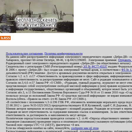
Пользовательское соглашение
,
Политика конфиденциальности
На данном сайте распространяется информация электронного периодического издания «Дебри-ДВ» с
Хабаровск, проспект 60-летия Октября, 88-46, т./ф.84212296081. Электронная приемная:
Отправить
Редакционный совет электронного периодического издания «Дебри-ДВ» (на общественных началах
Свидетельство о регистрации СМИ (Регистрационный номер)
ЭЛ № ФС77-45537
выдано Федеральной
В 2006 г. проект «Дебри-ДВ» был создан как электронный частный архив, в соответствии с
ФЗ № 12
дальневосточной (РФ) тематике. Доступ к архивным документам является открытым в электронном вид
Согласно ч.2. п.3. ст.17 «Ответственность за правонарушения в сфере информации, информационн
правовую ответственность за распространение информации не несет. Сайт и редакция основываются 
Согласно пп.3,4,6 ст.57 Закона РФ «О СМИ», «Редакция, главный редактор, журналист не несут отв
представляющих собой злоупотребление свободой массовой информации и (или) правами журналиста:
и информация государственных, общественных организаций и объединений), которое может быть уста
Согласно абз.3, п.13 Постановления Пленума Верховного Суда РФ №16 от 15 июня 2010 года «О пр
поскольку исходя из положений Закона РФ «О средствах массовой информации» не вправе вмешивать
Воспользуйтесь «Правом на ответ» (ст.46 Закона РФ «О СМИ»).
«В соответствии с положением ч.3 ст.196 ГПК РФ, обязанность компенсации морального вреда подле
22.08.2012 г. (дело №33-5325/2012) председательствующего И.И.Куликовой, судей С.И.Дорожко, Н
Мнения авторов материалов не всегда совпадают с позицией редакции. Редакция не вступает в перепи
Редакция не несет ответственность за содержание внешних ссылок и комментариев. За них ответств
ответственность за достоверность и наполняемость несут авторы.
Политические опросы/голосования проводятся согласно ч.2. ст.46 «Опросы общественного мнения» Фе
заказавшее (заказавших) проведение опроса и оплатившее (оплативших) указанную публикацию (обнаро
Часовой пояс сервера UTC+11 (AEST), фактически +8 мск.
Если вы обнаружили ошибки на сайте, пожалуйста,
сообщите нам об этом
.
Распространение информации о политической, социальной, духовной жизни общества, публикации на