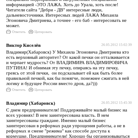
информацией -ЭТО ЛАЖА. Хоть до Урала, хоть после!
Читатели сайта "Дебри - ДВ" интересные люди,
дальневосточники. Интересных людей ЛАЖА Михаила
Эгоновича Дмитриева, а точнее - его баб - интересовать не
может.
Ответить
Цитировать
Виктор Киселёв
26.05.2012 15:02:39
Владимир(Хабаровск) У Михаила Эгоновича Дмитриева кто
есть верховный авторитет? От какой печки он отталкивается
и черпает мудрость? От ВЛАДИМИРА ВЛАДИМИРОВИЧА
ПУТИНА! И обнимая эту печку, опираясь на эту печку,
греясь от этой печки, он подсказывает ей как быть более
правильной печкой, как бы помягче, понежнее сжигать в ней
логику и будущее России вместо дров, да?)))
Ответить
Цитировать
Владимир (Хабаровск)
26.05.2012 15:45:30
С днем предпринимателя! Поддерживайте малый бизнес на
всех уровнях! В нем заинтересована власть. В нем
заинтересованы граждане. Именно малый бизнес
заинтересован в реформах ради упрощения работы, а не в
реформах и смене "режима" как способе доступа к
кормушке. Предприниматели! Хорошо бы организовываться