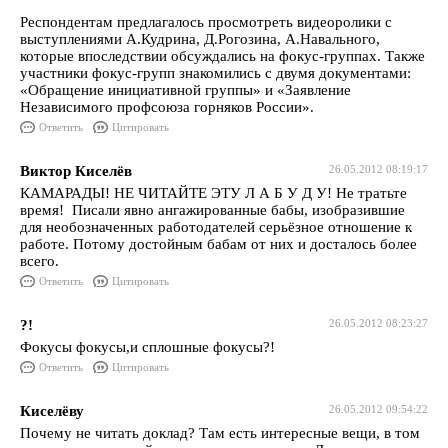
Респондентам предлагалось просмотреть видеоролики с
выступлениями А.Кудрина, Д.Рогозина, А.Навального,
которые впоследствии обсуждались на фокус-группах. Также
участники фокус-групп знакомились с двумя документами:
«Обращение инициативной группы» и «Заявление
Независимого профсоюза горняков России».
Ответить
Цитировать
Виктор Киселёв
26.05.2012 08:19:17
КАМАРАДЫ! НЕ ЧИТАЙТЕ ЭТУ Л А Б У Д У! Не тратьте
время! Писали явно ангажированные бабы, изобразившие
для необозначенных работодателей серьёзное отношение к
работе. Потому достойным бабам от них и досталось более
всего.
Ответить
Цитировать
?!
26.05.2012 08:23:27
Фокусы фокусы,и сплошные фокусы?!
Ответить
Цитировать
Киселёву
26.05.2012 09:54:22
Почему не читать доклад? Там есть интересные вещи, в том