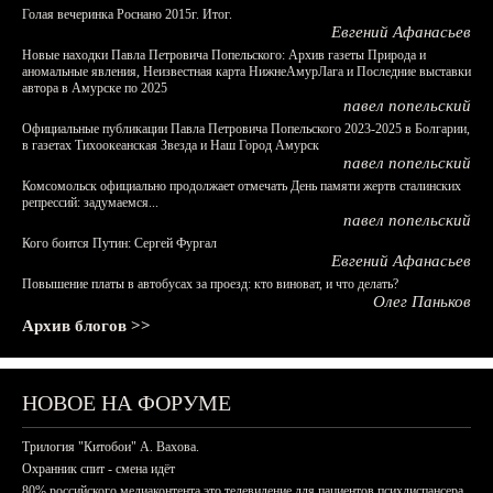
Голая вечеринка Роснано 2015г. Итог.
Евгений Афанасьев
Новые находки Павла Петровича Попельского: Архив газеты Природа и
аномальные явления, Неизвестная карта НижнеАмурЛага и Последние выставки
автора в Амурске по 2025
павел попельский
Официальные публикации Павла Петровича Попельского 2023-2025 в Болгарии,
в газетах Тихоокеанская Звезда и Наш Город Амурск
павел попельский
Комсомольск официально продолжает отмечать День памяти жертв сталинских
репрессий: задумаемся...
павел попельский
Кого боится Путин: Сергей Фургал
Евгений Афанасьев
Повышение платы в автобусах за проезд: кто виноват, и что делать?
Олег Паньков
Архив блогов >>
НОВОЕ НА ФОРУМЕ
Трилогия "Китобои" А. Вахова.
Охранник спит - смена идёт
80% российского медиаконтента это телевидение для пациентов психдиспансера