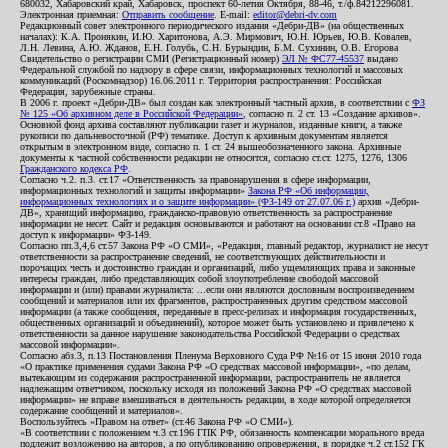
680032, Хабаровский край, Хабаровск, проспект 60-летия Октября, 88-46, т./ф.84212296081.
Электронная приемная:
Отправить сообщение
. E-mail:
editor@debri-dv.com
Редакционный совет электронного периодического издания «Дебри-ДВ» (на общественных
началах): К.А. Пронякин, И.Ю. Харитонова, А.Э. Мирмович, Ю.Н. Юрьев, Ю.В. Ковалев,
Л.Н. Левина, А.Ю. Жданов, Е.Н. Голубь, С.Н. Бурындин, Б.М. Сухинин, О.В. Егорова
Свидетельство о регистрации СМИ (Регистрационный номер)
ЭЛ № ФС77-45537
выдано
Федеральной службой по надзору в сфере связи, информационных технологий и массовых
коммуникаций (Роскомнадзор) 16.06.2011 г. Территория распространения: Российская
Федерация, зарубежные страны.
В 2006 г. проект «Дебри-ДВ» был создан как электронный частный архив, в соответствии с
ФЗ
№ 125 «Об архивном деле в Российской Федерации»
, согласно п. 2 ст. 13 «Создание архивов».
Основной фонд архива составляют публикации газет и журналов, изданные книги, а также
рукописи по дальневосточной (РФ) тематике. Доступ к архивным документам является
открытым в электронном виде, согласно п. 1 ст. 24 вышеобозначенного закона. Архивные
документы к частной собственности редакции не относятся, согласно ст.ст. 1275, 1276, 1306
Гражданского кодекса РФ
.
Согласно ч.2. п.3. ст.17 «Ответственность за правонарушения в сфере информации,
информационных технологий и защиты информации»
Закона РФ «Об информации,
информационных технологиях и о защите информации» (ФЗ-149 от 27.07.06 г.)
архив «Дебри-
ДВ», хранящий информацию, гражданско-правовую ответственность за распространение
информации не несет. Сайт и редакция основываются и работают на основании ст.8 «Право на
доступ к информации» ФЗ-149.
Согласно пп.3,4,6 ст.57 Закона РФ «О СМИ», «Редакция, главный редактор, журналист не несут
ответственности за распространение сведений, не соответствующих действительности и
порочащих честь и достоинство граждан и организаций, либо ущемляющих права и законные
интересы граждан, либо представляющих собой злоупотребление свободой массовой
информации и (или) правами журналиста: ...если они являются дословным воспроизведением
сообщений и материалов или их фрагментов, распространенных другим средством массовой
информации (а также сообщения, переданные в пресс-релизах и информация государственных,
общественных организаций и объединений), которое может быть установлено и привлечено к
ответственности за данное нарушение законодательства Российской Федерации о средствах
массовой информации».
Согласно абз.3, п.13 Постановления Пленума Верховного Суда РФ №16 от 15 июня 2010 года
«О практике применения судами Закона РФ «О средствах массовой информации», «по делам,
вытекающим из содержания распространенной информации, распространитель не является
надлежащим ответчиком, поскольку исходя из положений Закона РФ «О средствах массовой
информации» не вправе вмешиваться в деятельность редакции, в ходе которой определяется
содержание сообщений и материалов».
Воспользуйтесь «Правом на ответ» (ст.46 Закона РФ «О СМИ»).
«В соответствии с положением ч.3 ст.196 ГПК РФ, обязанность компенсации морального вреда
подлежит возложению на авторов, а по опубликованию опровержения, в порядке ч.2 ст.152 ГК