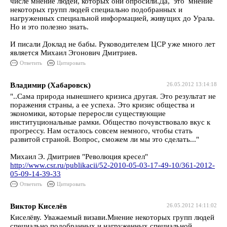
числе мнение людей, которых они опросили.Да, это мнение
некоторых групп людей специально подобранных и
нагруженных специальной информацией, живущих до Урала.
Но и это полезно знать.
И писали Доклад не бабы. Руководителем ЦСР уже много лет
является Михаил Эгонович Дмитриев.
Ответить
Цитировать
Владимир (Хабаровск)
26.05.2012 13:14:18
"..Сама природа нынешнего кризиса другая. Это результат не
поражения страны, а ее успеха. Это кризис общества и
экономики, которые переросли существующие
институциональные рамки. Общество почувствовало вкус к
прогрессу. Нам осталось совсем немного, чтобы стать
развитой страной. Вопрос, сможем ли мы это сделать..."
Михаил Э. Дмитриев "Революция кресел"
http://www.csr.ru/publikacii/52-2010-05-03-17-49-10/361-2012-
05-09-14-39-33
Ответить
Цитировать
Виктор Киселёв
26.05.2012 14:11:02
Киселёву. Уважаемый визави.Мнение некоторых групп людей
специально подобранных и нагруженных специальной