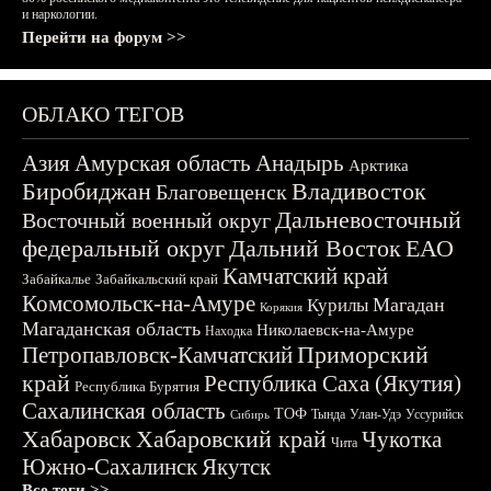
и наркологии.
Перейти на форум >>
ОБЛАКО ТЕГОВ
Азия
Амурская область
Анадырь
Арктика
Биробиджан
Владивосток
Благовещенск
Дальневосточный
Восточный военный округ
федеральный округ
Дальний Восток
ЕАО
Камчатский край
Забайкалье
Забайкальский край
Комсомольск-на-Амуре
Магадан
Курилы
Корякия
Магаданская область
Николаевск-на-Амуре
Находка
Приморский
Петропавловск-Камчатский
край
Республика Саха (Якутия)
Республика Бурятия
Сахалинская область
ТОФ
Тында
Улан-Удэ
Уссурийск
Сибирь
Хабаровск
Хабаровский край
Чукотка
Чита
Южно-Сахалинск
Якутск
Все теги >>