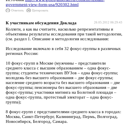
government-view-form-usa/920302.html
Ответить
Цитировать
К участникам обсуждения Доклада
26.05.2012 06:29:43
Коллеги, а как вы считаете, насколько репрезентативны и
объективны результаты исследования при такой методологии,
(см. раздел 1. Описание и методология исследлования:
Исследование включало в себя 32 фокус-группы в различных
регионах России:
10 фокус-групп в Москве (мужчины – представители
среднего класса с высшим образованием – одна фокус-
группа; студенты технических ВУЗов – одна фокус-группа;
молодежь без высшего образования – две фокус-группы;
население среднего возраста без высшего образования – две
фокус-группы; пенсионеры без высшего образования – две
фокус-группы; участники митинга на Болотной площади –
одна фокус-группа, протестный электорат – одна фокус-
группа);
8 фокус-групп с представителями среднего класса в городах:
Москва, Санкт-Петербург, Калининград, Пермь, Волгоград,
Новосибирск, Белгород, Самара.