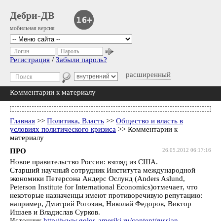
Дебри-ДВ
мобильная версия
Логин
Пароль
Регистрация
/
Забыли пароль?
расширенный
Комментарии к материалу
Главная
>>
Политика, Власть
>>
Общество и власть в
условиях политического кризиса
>> Комментарии к
материалу
ПРО
26.05.2012 06:17:16
Новое правительство России: взгляд из США.
Старший научный сотрудник Института международной
экономики Петерсона Андерс Ослунд (Anders Aslund,
Peterson Institute for International Economics)отмечает, что
некоторые назначенцы имеют противоречивую репутацию:
например, Дмитрий Рогозин, Николай Федоров, Виктор
Ишаев и Владислав Сурков.
Источник
http://www.golos-ameriki.ru/content/russian-