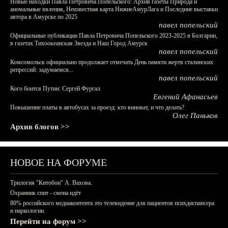
Новые находки Павла Петровича Попельского: Архив газеты Природа и
аномальные явления, Неизвестная карта НижнеАмурЛага и Последние выставки
автора в Амурске по 2025
павел попельский
Официальные публикации Павла Петровича Попельского 2023-2025 в Болгарии,
в газетах Тихоокеанская Звезда и Наш Город Амурск
павел попельский
Комсомольск официально продолжает отмечать День памяти жертв сталинских
репрессий: задумаемся...
павел попельский
Кого боится Путин: Сергей Фургал
Евгений Афанасьев
Повышение платы в автобусах за проезд: кто виноват, и что делать?
Олег Паньков
Архив блогов >>
НОВОЕ НА ФОРУМЕ
Трилогия "Китобои" А. Вахова.
Охранник спит - смена идёт
80% российского медиаконтента это телевидение для пациентов психдиспансера
и наркологии.
Перейти на форум >>