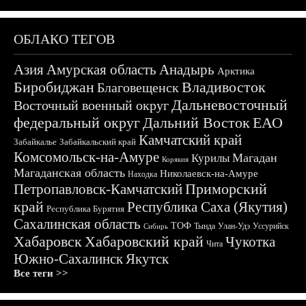
ОБЛАКО ТЕГОВ
Азия
Амурская область
Анадырь
Арктика
Биробиджан
Владивосток
Благовещенск
Дальневосточный
Восточный военный округ
федеральный округ
Дальний Восток
ЕАО
Камчатский край
Забайкалье
Забайкальский край
Комсомольск-на-Амуре
Магадан
Курилы
Корякия
Магаданская область
Николаевск-на-Амуре
Находка
Приморский
Петропавловск-Камчатский
край
Республика Саха (Якутия)
Республика Бурятия
Сахалинская область
ТОФ
Тында
Улан-Удэ
Уссурийск
Сибирь
Хабаровск
Хабаровский край
Чукотка
Чита
Южно-Сахалинск
Якутск
Все теги >>