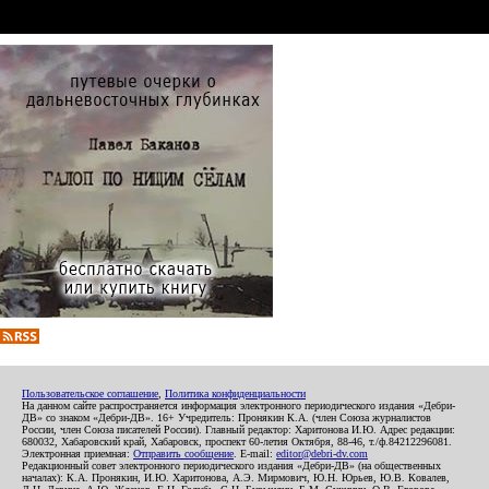
Пользовательское соглашение
,
Политика конфиденциальности
На данном сайте распространяется информация электронного периодического издания «Дебри-
ДВ» со знаком «Дебри-ДВ». 16+ Учредитель: Пронякин К.А. (член Союза журналистов
России, член Союза писателей России). Главный редактор: Харитонова И.Ю. Адрес редакции:
680032, Хабаровский край, Хабаровск, проспект 60-летия Октября, 88-46, т./ф.84212296081.
Электронная приемная:
Отправить сообщение
. E-mail:
editor@debri-dv.com
Редакционный совет электронного периодического издания «Дебри-ДВ» (на общественных
началах): К.А. Пронякин, И.Ю. Харитонова, А.Э. Мирмович, Ю.Н. Юрьев, Ю.В. Ковалев,