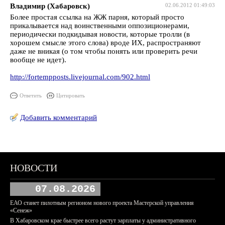
Владимир (Хабаровск)
02.06.2012 01:49:03
Более простая ссылка на ЖЖ парня, который просто
прикалывается над воинственными оппозиционерами,
периодически подкидывая новости, которые тролли (в
хорошем смысле этого слова) вроде ИХ, распространяют
даже не вникая (о том чтобы понять или проверить речи
вообще не идет).
http://fortempposts.livejournal.com/902.html
Ответить
Цитировать
Добавить комментарий
НОВОСТИ
07.08.2026
ЕАО станет пилотным регионом нового проекта Мастерской управления
«Сенеж»
В Хабаровском крае быстрее всего растут зарплаты у административного