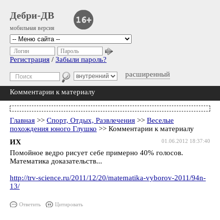
Дебри-ДВ
мобильная версия
Логин
Пароль
Регистрация
/
Забыли пароль?
расширенный
Комментарии к материалу
Главная
>>
Спорт, Отдых, Развлечения
>>
Веселые
похождения юного Глушко
>> Комментарии к материалу
ИХ
01.06.2012 18:37:40
Помойное ведро рисует себе примерно 40% голосов.
Математика доказательств...
http://trv-science.ru/2011/12/20/matematika-vyborov-2011/94n-
13/
Ответить
Цитировать