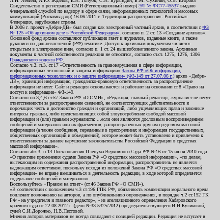
Л.Н. Левина, А.Ю. Жданов, Е.Н. Голубь, С.Н. Бурындин, Б.М. Сухинин, О.В. Егорова
Свидетельство о регистрации СМИ (Регистрационный номер)
ЭЛ № ФС77-45537
выдано
Федеральной службой по надзору в сфере связи, информационных технологий и массовых
коммуникаций (Роскомнадзор) 16.06.2011 г. Территория распространения: Российская
Федерация, зарубежные страны.
В 2006 г. проект «Дебри-ДВ» был создан как электронный частный архив, в соответствии с
ФЗ
№ 125 «Об архивном деле в Российской Федерации»
, согласно п. 2 ст. 13 «Создание архивов».
Основной фонд архива составляют публикации газет и журналов, изданные книги, а также
рукописи по дальневосточной (РФ) тематике. Доступ к архивным документам является
открытым в электронном виде, согласно п. 1 ст. 24 вышеобозначенного закона. Архивные
документы к частной собственности редакции не относятся, согласно ст.ст. 1275, 1276, 1306
Гражданского кодекса РФ
.
Согласно ч.2. п.3. ст.17 «Ответственность за правонарушения в сфере информации,
информационных технологий и защиты информации»
Закона РФ «Об информации,
информационных технологиях и о защите информации» (ФЗ-149 от 27.07.06 г.)
архив «Дебри-
ДВ», хранящий информацию, гражданско-правовую ответственность за распространение
информации не несет. Сайт и редакция основываются и работают на основании ст.8 «Право на
доступ к информации» ФЗ-149.
Согласно пп.3,4,6 ст.57 Закона РФ «О СМИ», «Редакция, главный редактор, журналист не несут
ответственности за распространение сведений, не соответствующих действительности и
порочащих честь и достоинство граждан и организаций, либо ущемляющих права и законные
интересы граждан, либо представляющих собой злоупотребление свободой массовой
информации и (или) правами журналиста: ...если они являются дословным воспроизведением
сообщений и материалов или их фрагментов, распространенных другим средством массовой
информации (а также сообщения, переданные в пресс-релизах и информация государственных,
общественных организаций и объединений), которое может быть установлено и привлечено к
ответственности за данное нарушение законодательства Российской Федерации о средствах
массовой информации».
Согласно абз.3, п.13 Постановления Пленума Верховного Суда РФ №16 от 15 июня 2010 года
«О практике применения судами Закона РФ «О средствах массовой информации», «по делам,
вытекающим из содержания распространенной информации, распространитель не является
надлежащим ответчиком, поскольку исходя из положений Закона РФ «О средствах массовой
информации» не вправе вмешиваться в деятельность редакции, в ходе которой определяется
содержание сообщений и материалов».
Воспользуйтесь «Правом на ответ» (ст.46 Закона РФ «О СМИ»).
«В соответствии с положением ч.3 ст.196 ГПК РФ, обязанность компенсации морального вреда
подлежит возложению на авторов, а по опубликованию опровержения, в порядке ч.2 ст.152 ГК
РФ - на учредителя и главного редактор», - из апелляционного определения Хабаровского
краевого суда от 22.08.2012 г. (дело №33-5325/2012) председательствующего И.И.Куликовой,
судей С.И.Дорожко, Н.В.Пестовой.
Мнения авторов материалов не всегда совпадают с позицией редакции. Редакция не вступает в