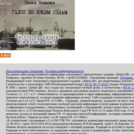
Пользовательское соглашение
,
Политика конфиденциальности
На данном сайте распространяется информация электронного периодического издания «Дебри-ДВ» с
Хабаровск, проспект 60-летия Октября, 88-46, т./ф.84212296081. Электронная приемная:
Отправить
Редакционный совет электронного периодического издания «Дебри-ДВ» (на общественных началах
Свидетельство о регистрации СМИ (Регистрационный номер)
ЭЛ № ФС77-45537
выдано Федеральной
В 2006 г. проект «Дебри-ДВ» был создан как электронный частный архив, в соответствии с
ФЗ № 12
дальневосточной (РФ) тематике. Доступ к архивным документам является открытым в электронном вид
Согласно ч.2. п.3. ст.17 «Ответственность за правонарушения в сфере информации, информационн
правовую ответственность за распространение информации не несет. Сайт и редакция основываются 
Согласно пп.3,4,6 ст.57 Закона РФ «О СМИ», «Редакция, главный редактор, журналист не несут отв
представляющих собой злоупотребление свободой массовой информации и (или) правами журналиста:
и информация государственных, общественных организаций и объединений), которое может быть уста
Согласно абз.3, п.13 Постановления Пленума Верховного Суда РФ №16 от 15 июня 2010 года «О пр
поскольку исходя из положений Закона РФ «О средствах массовой информации» не вправе вмешивать
Воспользуйтесь «Правом на ответ» (ст.46 Закона РФ «О СМИ»).
«В соответствии с положением ч.3 ст.196 ГПК РФ, обязанность компенсации морального вреда подле
22.08.2012 г. (дело №33-5325/2012) председательствующего И.И.Куликовой, судей С.И.Дорожко, Н
Мнения авторов материалов не всегда совпадают с позицией редакции. Редакция не вступает в перепи
Редакция не несет ответственность за содержание внешних ссылок и комментариев. За них ответств
ответственность за достоверность и наполняемость несут авторы.