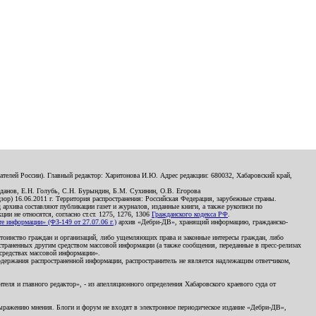
телей России). Главный редактор: Харитонова И.Ю. Адрес редакции: 680032, Хабаровский край,
данов, Е.Н. Голубь, С.Н. Бурындин, Б.М. Сухинин, О.В. Егорова
р) 16.06.2011 г. Территория распространения: Российская Федерация, зарубежные страны.
д архива составляют публикации газет и журналов, изданные книги, а также рукописи по
и не относятся, согласно ст.ст. 1275, 1276, 1306
Гражданского кодекса РФ
.
 информации» (ФЗ-149 от 27.07.06 г.)
архив «Дебри-ДВ», хранящий информацию, гражданско-
остоинство граждан и организаций, либо ущемляющих права и законные интересы граждан, либо
страненных другим средством массовой информации (а также сообщения, переданные в пресс-релизах
 средствах массовой информации».
держания распространенной информации, распространитель не является надлежащим ответчиком,
еля и главного редактор», - из апелляционного определения Хабаровского краевого суда от
 выражению мнения. Блоги и форум не входят в электронное периодическое издание «Дебри-ДВ»,