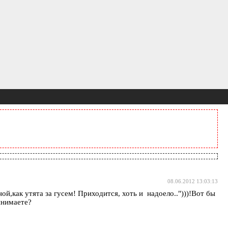
08.06.2012 13:03:13
й,как утята за гусем! Приходится, хоть и надоело..")))!Вот бы
инимаете?