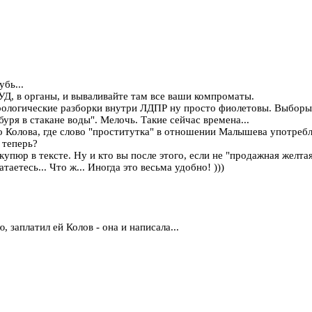
убь...
СУД, в органы, и вываливайте там все ваши компроматы.
ологические разборки внутри ЛДПР ну просто фиолетовы. Выборы 
уря в стакане воды". Мелочь. Такие сейчас времена...
мо Колова, где слово "проститутка" в отношении Малышева употребл
 теперь?
купюр в тексте. Ну и кто вы после этого, если не "продажная желта
аетесь... Что ж... Иногда это весьма удобно! )))
, заплатил ей Колов - она и написала...