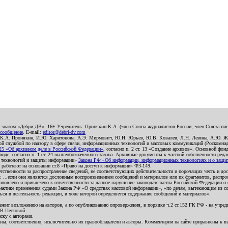
о знаком «Дебри-ДВ». 16+ Учредитель: Пронякин К.А. (член Союза журналистов России, член Союза писа
 сообщение
. E-mail:
editor@debri-dv.com
): К.А. Пронякин, И.Ю. Харитонова, А.Э. Мирмович, Ю.Н. Юрьев, Ю.В. Ковалев, Л.Н. Левина, А.Ю. Ж
 службой по надзору в сфере связи, информационных технологий и массовых коммуникаций (Роскомнадзо
5 «Об архивном деле в Российской Федерации»
, согласно п. 2 ст. 13 «Создание архивов». Основной фон
е, согласно п. 1 ст. 24 вышеобозначенного закона. Архивные документы к частной собственности редакци
ых технологий и защиты информации»
Закона РФ «Об информации, информационных технологиях и о защите
и работают на основании ст.8 «Право на доступ к информации» ФЗ-149.
етственности за распространение сведений, не соответствующих действительности и порочащих честь и д
 ...если они являются дословным воспроизведением сообщений и материалов или их фрагментов, распро
новлено и привлечено к ответственности за данное нарушение законодательства Российской Федерации о
актике применения судами Закона РФ «О средствах массовой информации», «по делам, вытекающим из со
ся в деятельность редакции, в ходе которой определяется содержание сообщений и материалов».
жит возложению на авторов, а по опубликованию опровержения, в порядке ч.2 ст.152 ГК РФ - на учредит
.В.Пестовой.
ску с авторами.
енны, соответственно, исключительно их правообладатели и авторы. Комментарии на сайте приравнены к