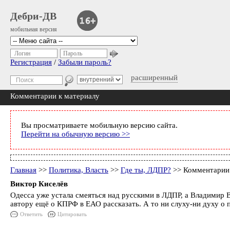
Дебри-ДВ
мобильная версия
Логин
Пароль
Регистрация
/
Забыли пароль?
расширенный
Комментарии к материалу
Вы просматриваете мобильную версию сайта.
Перейти на обычную версию >>
Главная
>>
Политика, Власть
>>
Где ты, ЛДПР?
>> Комментарии 
Виктор Киселёв
Одесса уже устала смеяться над русскими в ЛДПР, а Владимир Во
автору ещё о КПРФ в ЕАО рассказать. А то ни слуху-ни духу о п
Ответить
Цитировать