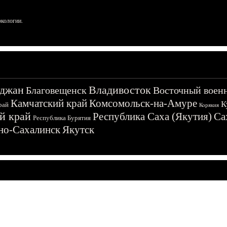
ркологии.
джан
Владивосток
Благовещенск
Восточный воен
Камчатский край
Комсомольск-на-Амуре
К
рай
Корякия
й край
Республика Саха (Якутия)
Са
Республика Бурятия
о-Сахалинск
Якутск