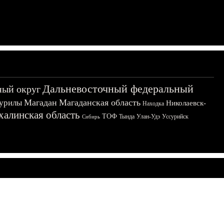
Дальневосточный федеральный
ный округ
Магадан
Магаданская область
урилы
Николаевск-
Находка
халинская область
ТОФ
Тында
Улан-Удэ
Уссурийск
Сибирь