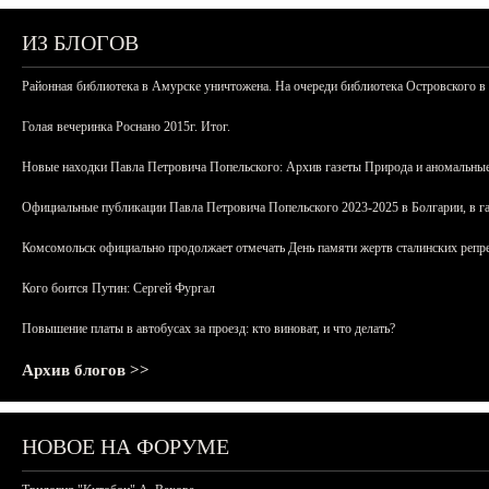
ИЗ БЛОГОВ
Районная библиотека в Амурске уничтожена. На очереди библиотека Островского в
Голая вечеринка Роснано 2015г. Итог.
Новые находки Павла Петровича Попельского: Архив газеты Природа и аномальные
Официальные публикации Павла Петровича Попельского 2023-2025 в Болгарии, в г
Комсомольск официально продолжает отмечать День памяти жертв сталинских репрес
Кого боится Путин: Сергей Фургал
Повышение платы в автобусах за проезд: кто виноват, и что делать?
Архив блогов >>
НОВОЕ НА ФОРУМЕ