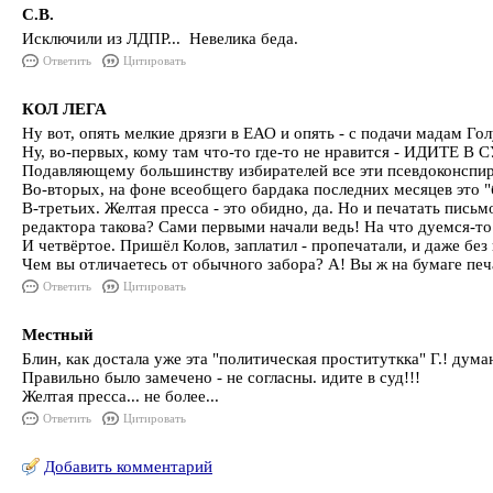
С.В.
Исключили из ЛДПР... Невелика беда.
Ответить
Цитировать
КОЛ ЛЕГА
Ну вот, опять мелкие дрязги в ЕАО и опять - с подачи мадам Гол
Ну, во-первых, кому там что-то где-то не нравится - ИДИТЕ В 
Подавляющему большинству избирателей все эти псевдоконспир
Во-вторых, на фоне всеобщего бардака последних месяцев это "б
В-третьих. Желтая пресса - это обидно, да. Но и печатать пись
редактора такова? Сами первыми начали ведь! На что дуемся-то
И четвёртое. Пришёл Колов, заплатил - пропечатали, и даже без 
Чем вы отличаетесь от обычного забора? А! Вы ж на бумаге печат
Ответить
Цитировать
Местный
Блин, как достала уже эта "политическая проституткка" Г.! думаю
Правильно было замечено - не согласны. идите в суд!!!
Желтая пресса... не более...
Ответить
Цитировать
Добавить комментарий