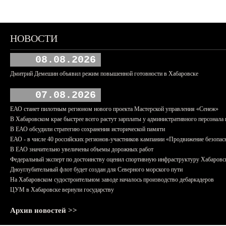
НОВОСТИ
08.08.2026
Дмитрий Демешин объявил режим повышенной готовности в Хабаровске
07.08.2026
ЕАО станет пилотным регионом нового проекта Мастерской управления «Сенеж»
В Хабаровском крае быстрее всего растут зарплаты у административного персонала 
В ЕАО обсудили стратегию сохранения исторической памяти
ЕАО - в числе 40 российских регионов-участников кампании «Продвижение безопас
В ЕАО значительно увеличены объемы дорожных работ
Федеральный эксперт по достоинству оценил спортивную инфраструктуру Хабаровс
Дноуглубительный флот будет создан для Северного морского пути
На Хабаровском судостроительном заводе началось производство дебаркадеров
ЦУМ в Хабаровске вернули государству
Архив новостей >>