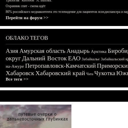
Трилогия "Китобои" А. Вахова.
Охранник спит - смена идёт
80% российского медиаконтента это телевидение для пациентов психдиспансера и на
Перейти на форум >>
ОБЛАКО ТЕГОВ
Бироби
Азия
Амурская область
Анадырь
Арктика
округ
Дальний Восток
ЕАО
Забайкалье
Забайкальский к
Приморски
Петропавловск-Камчатский
на-Амуре
Хабаровск
Хабаровский край
Чукотка
Южн
Чита
Все теги >>