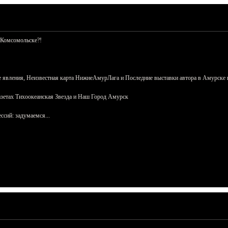
 Комсомольске?!
 явления, Неизвестная карта НижнеАмурЛага и Последние выставки автора в Амурске 
азетах Тихоокеанская Звезда и Наш Город Амурск
сий: задумаемся...