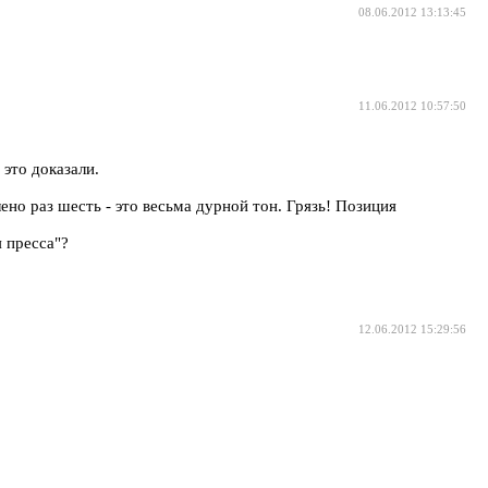
08.06.2012 13:13:45
11.06.2012 10:57:50
это доказали.
ено раз шесть - это весьма дурной тон. Грязь! Позиция
я пресса"?
12.06.2012 15:29:56