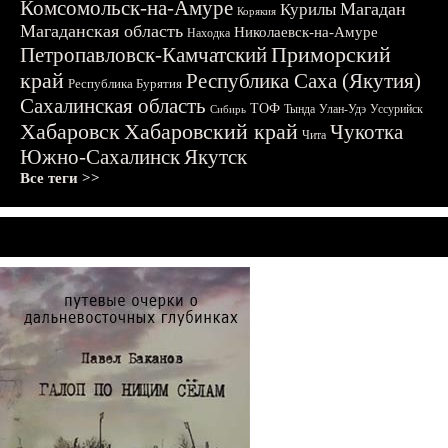
Комсомольск-на-Амуре
Магадан
Курилы
Корякия
Магаданская область
Николаевск-на-Амуре
Находка
Приморский
Петропавловск-Камчатский
край
Республика Саха (Якутия)
Республика Бурятия
Сахалинская область
ТОФ
Тында
Улан-Удэ
Уссурийск
Сибирь
Хабаровск
Хабаровский край
Чукотка
Чита
Южно-Сахалинск
Якутск
Все теги >>