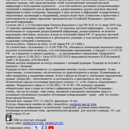
интересы граждан, либо представляющих собой злоупотребление свободой массовой
информации и (или) правами журналиста: ...если они являются дословным воспроизведением
сообщений и материалов или их фрагментов, распространенных другим средством массовой
информации (а также сообщения, переданные в пресс-релизах и информация государственных,
общественных организаций и объединений), которое может быть установлено и привлечено к
ответственности за данное нарушение законодательства Российской Федерации о средствах
массовой информации».
Согласно абз.3, п.13 Постановления Пленума Верховного Суда РФ №16 от 15 июня 2010 года
«О практике применения судами Закона РФ «О средствах массовой информации», «по делам,
вытекающим из содержания распространенной информации, распространитель не является
надлежащим ответчиком, поскольку исходя из положений Закона РФ «О средствах массовой
информации» не вправе вмешиваться в деятельность редакции, в ходе которой определяется
содержание сообщений и материалов».
Воспользуйтесь «Правом на ответ» (ст.46 Закона РФ «О СМИ»).
«В соответствии с положением ч.3 ст.196 ГПК РФ, обязанность компенсации морального вреда
подлежит возложению на авторов, а по опубликованию опровержения, в порядке ч.2 ст.152 ГК
РФ - на учредителя и главного редактор», - из апелляционного определения Хабаровского
краевого суда от 22.08.2012 г. (дело №33-5325/2012) председательствующего И.И.Куликовой,
судей С.И.Дорожко, Н.В.Пестовой.
Мнения авторов материалов не всегда совпадают с позицией редакции. Редакция не вступает в
переписку с авторами.
Редакция не несет ответственность за содержание внешних ссылок и комментариев. За них
ответственны, соответственно, исключительно их правообладатели и авторы. Комментарии на
сайте приравнены к выражению мнения. Блоги и форум не входят в электронное периодическое
издание «Дебри-ДВ», ответственность за достоверность и наполняемость несут авторы.
Политические опросы/голосования проводятся согласно ч.2. ст.46 «Опросы общественного
мнения» Федерального закона от 12.06.2002 г. № 67-ФЗ «Об основных гарантиях
избирательных прав и права на участие в референдуме граждан Российской Федерации»;
считать, там где не указано: лицо (лица), заказавшее (заказавших) проведение опроса и
оплатившее (оплативших) указанную публикацию (обнародование) - едино - сайт, без оплаты -
безвозмездно/бесплатно.
Часовой пояс сервера UTC+11 (AEST), фактически +8 мск.
Если вы обнаружили ошибки на сайте, пожалуйста,
сообщите нам об этом
.
Распространение информации о политической, социальной, духовной жизни общества,
публикации на актуальные темы, просветительские функции. Для мужчин и женщин. 16+ для
детей старше 16 лет.
СМИ не получает субсидий.
Адреса сайта:
DEBRI-DV.COM
,
DEBRI-DV.RU
.
В социальных сетях: