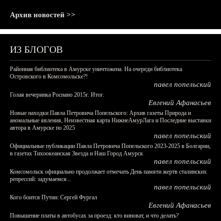
Архив новостей >>
ИЗ БЛОГОВ
Районная библиотека в Амурске уничтожена. На очереди библиотека
Островского в Комсомольске?!
павел попельский
Голая вечеринка Роснано 2015г. Итог.
Евгений Афанасьев
Новые находки Павла Петровича Попельского: Архив газеты Природа и
аномальные явления, Неизвестная карта НижнеАмурЛага и Последние выставки
автора в Амурске по 2025
павел попельский
Официальные публикации Павла Петровича Попельского 2023-2025 в Болгарии,
в газетах Тихоокеанская Звезда и Наш Город Амурск
павел попельский
Комсомольск официально продолжает отмечать День памяти жертв сталинских
репрессий: задумаемся...
павел попельский
Кого боится Путин: Сергей Фургал
Евгений Афанасьев
Повышение платы в автобусах за проезд: кто виноват, и что делать?