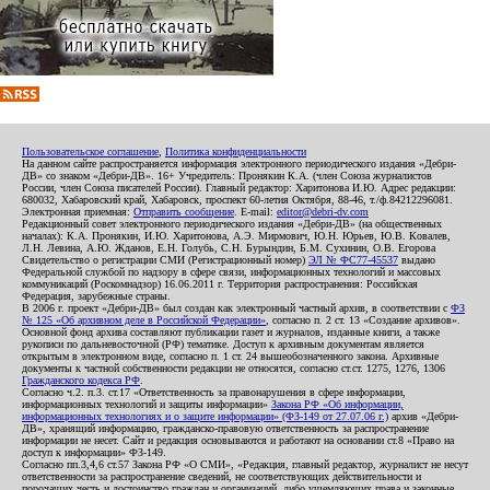
Пользовательское соглашение
,
Политика конфиденциальности
На данном сайте распространяется информация электронного периодического издания «Дебри-
ДВ» со знаком «Дебри-ДВ». 16+ Учредитель: Пронякин К.А. (член Союза журналистов
России, член Союза писателей России). Главный редактор: Харитонова И.Ю. Адрес редакции:
680032, Хабаровский край, Хабаровск, проспект 60-летия Октября, 88-46, т./ф.84212296081.
Электронная приемная:
Отправить сообщение
. E-mail:
editor@debri-dv.com
Редакционный совет электронного периодического издания «Дебри-ДВ» (на общественных
началах): К.А. Пронякин, И.Ю. Харитонова, А.Э. Мирмович, Ю.Н. Юрьев, Ю.В. Ковалев,
Л.Н. Левина, А.Ю. Жданов, Е.Н. Голубь, С.Н. Бурындин, Б.М. Сухинин, О.В. Егорова
Свидетельство о регистрации СМИ (Регистрационный номер)
ЭЛ № ФС77-45537
выдано
Федеральной службой по надзору в сфере связи, информационных технологий и массовых
коммуникаций (Роскомнадзор) 16.06.2011 г. Территория распространения: Российская
Федерация, зарубежные страны.
В 2006 г. проект «Дебри-ДВ» был создан как электронный частный архив, в соответствии с
ФЗ
№ 125 «Об архивном деле в Российской Федерации»
, согласно п. 2 ст. 13 «Создание архивов».
Основной фонд архива составляют публикации газет и журналов, изданные книги, а также
рукописи по дальневосточной (РФ) тематике. Доступ к архивным документам является
открытым в электронном виде, согласно п. 1 ст. 24 вышеобозначенного закона. Архивные
документы к частной собственности редакции не относятся, согласно ст.ст. 1275, 1276, 1306
Гражданского кодекса РФ
.
Согласно ч.2. п.3. ст.17 «Ответственность за правонарушения в сфере информации,
информационных технологий и защиты информации»
Закона РФ «Об информации,
информационных технологиях и о защите информации» (ФЗ-149 от 27.07.06 г.)
архив «Дебри-
ДВ», хранящий информацию, гражданско-правовую ответственность за распространение
информации не несет. Сайт и редакция основываются и работают на основании ст.8 «Право на
доступ к информации» ФЗ-149.
Согласно пп.3,4,6 ст.57 Закона РФ «О СМИ», «Редакция, главный редактор, журналист не несут
ответственности за распространение сведений, не соответствующих действительности и
порочащих честь и достоинство граждан и организаций, либо ущемляющих права и законные