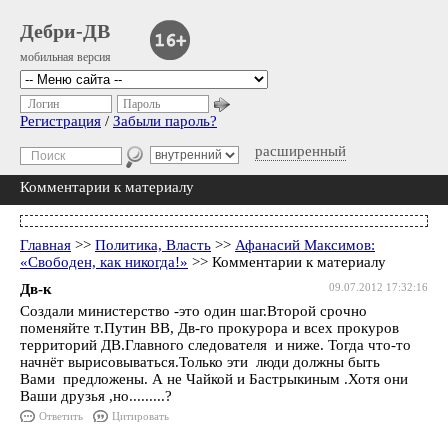
Дебри-ДВ
мобильная версия
Логин
Пароль
Регистрация
/
Забыли пароль?
расширенный
Комментарии к материалу
Главная
>>
Политика, Власть
>>
Афанасий Максимов:
«Свободен, как никогда!»
>> Комментарии к материалу
Дв-к
09.07.2012 17:32:16
Создали министерство -это один шаг.Второй срочно
поменяйте т.Путин ВВ, Дв-го прокурора и всех прокуров
территорий ДВ.Главного следователя и ниже. Тогда что-то
начнёт вырисовываться.Только эти люди должны быть
Вами предложены. А не Чайкой и Бастрыкиным .Хотя они
Ваши друзья ,но.........?
Ответить
Цитировать