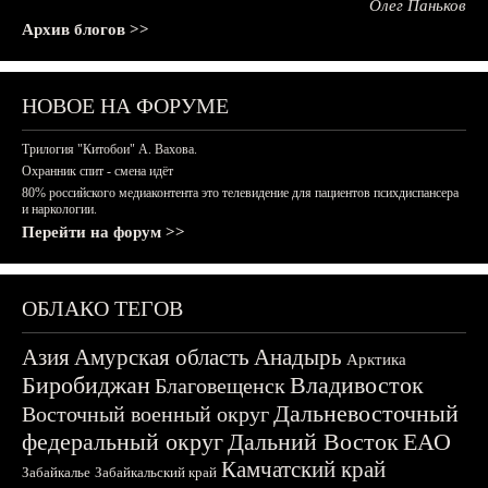
Олег Паньков
Архив блогов >>
НОВОЕ НА ФОРУМЕ
Трилогия "Китобои" А. Вахова.
Охранник спит - смена идёт
80% российского медиаконтента это телевидение для пациентов психдиспансера
и наркологии.
Перейти на форум >>
ОБЛАКО ТЕГОВ
Азия
Амурская область
Анадырь
Арктика
Биробиджан
Владивосток
Благовещенск
Дальневосточный
Восточный военный округ
федеральный округ
Дальний Восток
ЕАО
Камчатский край
Забайкалье
Забайкальский край