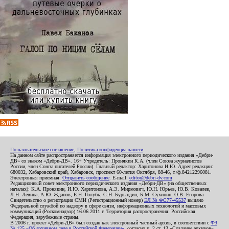
Пользовательское соглашение
,
Политика конфиденциальности
На данном сайте распространяется информация электронного периодического издания «Дебри-
ДВ» со знаком «Дебри-ДВ». 16+ Учредитель: Пронякин К.А. (член Союза журналистов
России, член Союза писателей России). Главный редактор: Харитонова И.Ю. Адрес редакции:
680032, Хабаровский край, Хабаровск, проспект 60-летия Октября, 88-46, т./ф.84212296081.
Электронная приемная:
Отправить сообщение
. E-mail:
editor@debri-dv.com
Редакционный совет электронного периодического издания «Дебри-ДВ» (на общественных
началах): К.А. Пронякин, И.Ю. Харитонова, А.Э. Мирмович, Ю.Н. Юрьев, Ю.В. Ковалев,
Л.Н. Левина, А.Ю. Жданов, Е.Н. Голубь, С.Н. Бурындин, Б.М. Сухинин, О.В. Егорова
Свидетельство о регистрации СМИ (Регистрационный номер)
ЭЛ № ФС77-45537
выдано
Федеральной службой по надзору в сфере связи, информационных технологий и массовых
коммуникаций (Роскомнадзор) 16.06.2011 г. Территория распространения: Российская
Федерация, зарубежные страны.
В 2006 г. проект «Дебри-ДВ» был создан как электронный частный архив, в соответствии с
ФЗ
№ 125 «Об архивном деле в Российской Федерации»
, согласно п. 2 ст. 13 «Создание архивов».