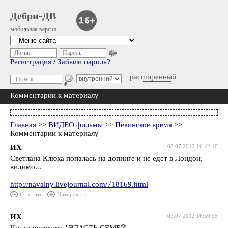
Дебри-ДВ
мобильная версия
Логин
Пароль
Регистрация
/
Забыли пароль?
расширенный
Комментарии к материалу
Главная
>>
ВИДЕО фильмы
>>
Пекинское время
>>
Комментарии к материалу
ИХ
03.07.2012 16:42:10
Светлана Клюка попалась на допинге и не едет в Лондон,
видимо...
http://navalny.livejournal.com/718169.html
Ответить
Цитировать
ИХ
03.07.2012 16:59:55