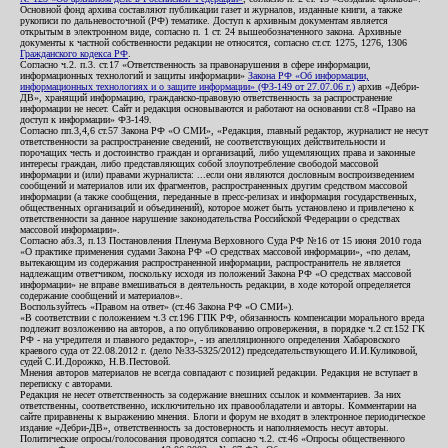
Основной фонд архива составляют публикации газет и журналов, изданные книги, а также
рукописи по дальневосточной (РФ) тематике. Доступ к архивным документам является
открытым в электронном виде, согласно п. 1 ст. 24 вышеобозначенного закона. Архивные
документы к частной собственности редакции не относятся, согласно ст.ст. 1275, 1276, 1306
Гражданского кодекса РФ
.
Согласно ч.2. п.3. ст.17 «Ответственность за правонарушения в сфере информации,
информационных технологий и защиты информации»
Закона РФ «Об информации,
информационных технологиях и о защите информации» (ФЗ-149 от 27.07.06 г.)
архив «Дебри-
ДВ», хранящий информацию, гражданско-правовую ответственность за распространение
информации не несет. Сайт и редакция основываются и работают на основании ст.8 «Право на
доступ к информации» ФЗ-149.
Согласно пп.3,4,6 ст.57 Закона РФ «О СМИ», «Редакция, главный редактор, журналист не несут
ответственности за распространение сведений, не соответствующих действительности и
порочащих честь и достоинство граждан и организаций, либо ущемляющих права и законные
интересы граждан, либо представляющих собой злоупотребление свободой массовой
информации и (или) правами журналиста: ...если они являются дословным воспроизведением
сообщений и материалов или их фрагментов, распространенных другим средством массовой
информации (а также сообщения, переданные в пресс-релизах и информация государственных,
общественных организаций и объединений), которое может быть установлено и привлечено к
ответственности за данное нарушение законодательства Российской Федерации о средствах
массовой информации».
Согласно абз.3, п.13 Постановления Пленума Верховного Суда РФ №16 от 15 июня 2010 года
«О практике применения судами Закона РФ «О средствах массовой информации», «по делам,
вытекающим из содержания распространенной информации, распространитель не является
надлежащим ответчиком, поскольку исходя из положений Закона РФ «О средствах массовой
информации» не вправе вмешиваться в деятельность редакции, в ходе которой определяется
содержание сообщений и материалов».
Воспользуйтесь «Правом на ответ» (ст.46 Закона РФ «О СМИ»).
«В соответствии с положением ч.3 ст.196 ГПК РФ, обязанность компенсации морального вреда
подлежит возложению на авторов, а по опубликованию опровержения, в порядке ч.2 ст.152 ГК
РФ - на учредителя и главного редактор», - из апелляционного определения Хабаровского
краевого суда от 22.08.2012 г. (дело №33-5325/2012) председательствующего И.И.Куликовой,
судей С.И.Дорожко, Н.В.Пестовой.
Мнения авторов материалов не всегда совпадают с позицией редакции. Редакция не вступает в
переписку с авторами.
Редакция не несет ответственность за содержание внешних ссылок и комментариев. За них
ответственны, соответственно, исключительно их правообладатели и авторы. Комментарии на
сайте приравнены к выражению мнения. Блоги и форум не входят в электронное периодическое
издание «Дебри-ДВ», ответственность за достоверность и наполняемость несут авторы.
Политические опросы/голосования проводятся согласно ч.2. ст.46 «Опросы общественного