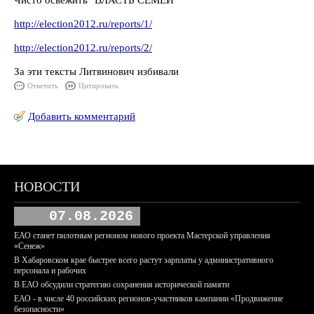
Чисто освежить "ВЛАСТЬ СЕМЕЙ
http://election2012.ru/reports/1/
http://election2012.ru/reports/2/
За эти тексты Литвинович избивали
Ответить
Цитировать
Добавить комментарий
НОВОСТИ
07.08.2026
ЕАО станет пилотным регионом нового проекта Мастерской управления
«Сенеж»
В Хабаровском крае быстрее всего растут зарплаты у административного
персонала и рабочих
В ЕАО обсудили стратегию сохранения исторической памяти
ЕАО - в числе 40 российских регионов-участников кампании «Продвижение
безопасности»