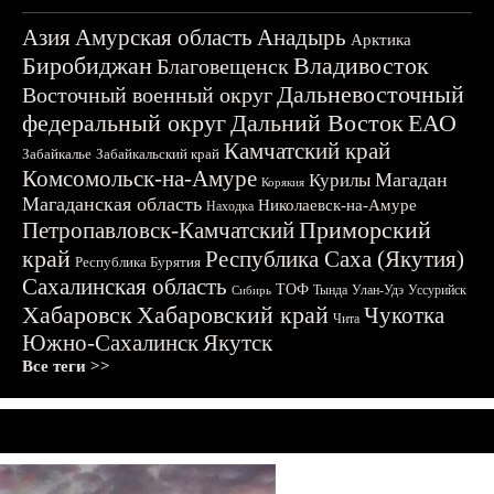
Азия
Амурская область
Анадырь
Арктика
Биробиджан
Владивосток
Благовещенск
Дальневосточный
Восточный военный округ
федеральный округ
Дальний Восток
ЕАО
Камчатский край
Забайкалье
Забайкальский край
Комсомольск-на-Амуре
Магадан
Курилы
Корякия
Магаданская область
Николаевск-на-Амуре
Находка
Приморский
Петропавловск-Камчатский
край
Республика Саха (Якутия)
Республика Бурятия
Сахалинская область
ТОФ
Тында
Улан-Удэ
Уссурийск
Сибирь
Хабаровск
Хабаровский край
Чукотка
Чита
Южно-Сахалинск
Якутск
Все теги >>