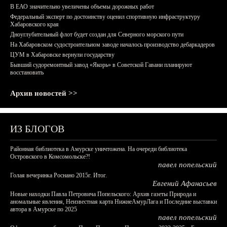
В ЕАО значительно увеличены объемы дорожных работ
Федеральный эксперт по достоинству оценил спортивную инфраструктуру
Хабаровского края
Дноуглубительный флот будет создан для Северного морского пути
На Хабаровском судостроительном заводе началось производство дебаркадеров
ЦУМ в Хабаровске вернули государству
Бывший судоремонтный завод «Якорь» в Советской Гавани планируют
восстановить
Архив новостей >>
ИЗ БЛОГОВ
Районная библиотека в Амурске уничтожена. На очереди библиотека
Островского в Комсомольске?!
павел попельский
Голая вечеринка Роснано 2015г. Итог.
Евгений Афанасьев
Новые находки Павла Петровича Попельского: Архив газеты Природа и
аномальные явления, Неизвестная карта НижнеАмурЛага и Последние выставки
автора в Амурске по 2025
павел попельский