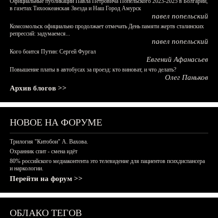
Официальные публикации Павла Петровича Попельского 2023-2025 в Болгарии,
в газетах Тихоокеанская Звезда и Наш Город Амурск
павел попельский
Комсомольск официально продолжает отмечать День памяти жертв сталинских
репрессий: задумаемся...
павел попельский
Кого боится Путин: Сергей Фургал
Евгений Афанасьев
Повышение платы в автобусах за проезд: кто виноват, и что делать?
Олег Паньков
Архив блогов >>
НОВОЕ НА ФОРУМЕ
Трилогия "Китобои" А. Вахова.
Охранник спит - смена идёт
80% российского медиаконтента это телевидение для пациентов психдиспансера
и наркологии.
Перейти на форум >>
ОБЛАКО ТЕГОВ