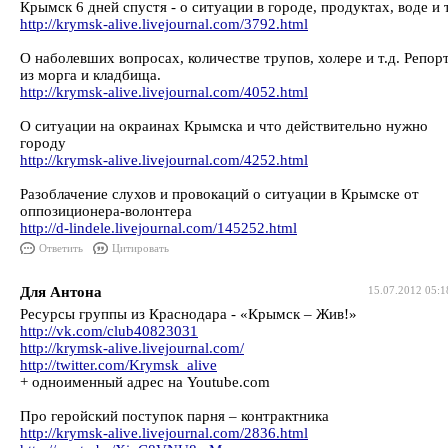
Крымск 6 дней спустя - о ситуации в городе, продуктах, воде и т
http://krymsk-alive.livejournal.com/3792.html
О наболевших вопросах, количестве трупов, холере и т.д. Репор
из морга и кладбища.
http://krymsk-alive.livejournal.com/4052.html
О ситуации на окраинах Крымска и что действительно нужно
городу
http://krymsk-alive.livejournal.com/4252.html
Разоблачение слухов и провокаций о ситуации в Крымске от
оппозиционера-волонтера
http://d-lindele.livejournal.com/145252.html
Ответить
Цитировать
Для Антона
15.07.2012 05:1
Ресурсы группы из Краснодара - «Крымск – Жив!»
http://vk.com/club40823031
http://krymsk-alive.livejournal.com/
http://twitter.com/Krymsk_alive
+ одноименный адрес на Youtube.com
Про геройский поступок парня – контрактника
http://krymsk-alive.livejournal.com/2836.html