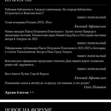
Районная библиотека в Амурске уничтожена. На очереди библиотека
Островского в Комсомольске?!
павел попельский
Голая вечеринка Роснано 2015г. Итог.
Евгений Афанасьев
Новые находки Павла Петровича Попельского: Архив газеты Природа и
аномальные явления, Неизвестная карта НижнеАмурЛага и Последние выставки
автора в Амурске по 2025
павел попельский
Официальные публикации Павла Петровича Попельского 2023-2025 в Болгарии,
в газетах Тихоокеанская Звезда и Наш Город Амурск
павел попельский
Комсомольск официально продолжает отмечать День памяти жертв сталинских
репрессий: задумаемся...
павел попельский
Кого боится Путин: Сергей Фургал
Евгений Афанасьев
Повышение платы в автобусах за проезд: кто виноват, и что делать?
Олег Паньков
Архив блогов >>
НОВОЕ НА ФОРУМЕ