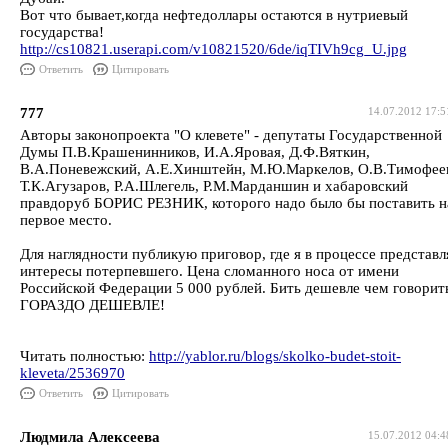
Вот что бывает,когда нефтедоллары остаются в нутриевый
государства!
http://cs10821.userapi.com/v10821520/6de/iqTIVh9cg_U.jpg
Ответить
Цитировать
777
14.07.2012 17:5
Авторы законопроекта "О клевете" - депутаты Государственной
Думы П.В.Крашенинников, И.А.Яровая, Д.Ф.Вяткин,
В.А.Поневежский, А.Е.Хинштейн, М.Ю.Маркелов, О.В.Тимофее
Т.К.Агузаров, Р.А.Шлегель, Р.М.Марданшин и хабаровский
правдоруб БОРИС РЕЗНИК, которого надо было бы поставить н
первое место.
Для наглядности публикую приговор, где я в процессе представл
интересы потерпевшего. Цена сломанного носа от имени
Российской Федерации 5 000 рублей. Бить дешевле чем говорит
ГОРАЗДО ДЕШЕВЛЕ!
Читать полностью:
http://yablor.ru/blogs/skolko-budet-stoit-
kleveta/2536970
Ответить
Цитировать
Людмила Алексеева
15.07.2012 04:4