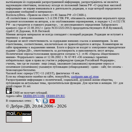
вытекающим из содержания распространенной информации, распространитель не является
надлежащим ответчиком, поскольку исходя из положений Закона РФ «О средствах массовой
информации» не вправе вмешиваться в деятельность редакции, в ходе которой определяется
содержание сообщений и материалов».
Воспользуйтесь «Правом на ответ» (ст.46 Закона РФ «О СМИ»).
«В соответствии с положением ч.3 ст.196 ГПК РФ, обязанность компенсации морального вреда
подлежит возложению на авторов, а по опубликованию опровержения, в порядке ч.2 ст.152 ГК
РФ - на учредителя и главного редактор», - из апелляционного определения Хабаровского
краевого суда от 22.08.2012 г. (дело №33-5325/2012) председательствующего И.И.Куликовой,
судей С.И.Дорожко, Н.В.Пестовой.
Мнения авторов материалов не всегда совпадают с позицией редакции. Редакция не вступает в
переписку с авторами.
Редакция не несет ответственность за содержание внешних ссылок и комментариев. За них
ответственны, соответственно, исключительно их правообладатели и авторы. Комментарии на
сайте приравнены к выражению мнения. Блоги и форум не входят в электронное периодическое
издание «Дебри-ДВ», ответственность за достоверность и наполняемость несут авторы.
Политические опросы/голосования проводятся согласно ч.2. ст.46 «Опросы общественного
мнения» Федерального закона от 12.06.2002 г. № 67-ФЗ «Об основных гарантиях
избирательных прав и права на участие в референдуме граждан Российской Федерации»;
считать, там где не указано: лицо (лица), заказавшее (заказавших) проведение опроса и
оплатившее (оплативших) указанную публикацию (обнародование) - едино - сайт, без оплаты -
безвозмездно/бесплатно.
Часовой пояс сервера UTC+11 (AEST), фактически +8 мск.
Если вы обнаружили ошибки на сайте, пожалуйста,
сообщите нам об этом
.
Распространение информации о политической, социальной, духовной жизни общества,
публикации на актуальные темы, просветительские функции. Для мужчин и женщин. 16+ для
детей старше 16 лет.
СМИ не получает субсидий.
Адреса сайта:
DEBRI-DV.COM
,
DEBRI-DV.RU
.
В социальных сетях:
© Дебри-ДВ, 20.04.2006 - 2026