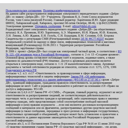
Пользовательское соглашение
,
Политика конфиденциальности
На данном сайте распространяется информация электронного периодического издания «Дебри-
ДВ» со знаком «Дебри-ДВ». 16+ Учредитель: Пронякин К.А. (член Союза журналистов
России, член Союза писателей России). Главный редактор: Харитонова И.Ю. Адрес редакции:
680032, Хабаровский край, Хабаровск, проспект 60-летия Октября, 88-46, т./ф.84212296081.
Электронная приемная:
Отправить сообщение
. E-mail:
editor@debri-dv.com
Редакционный совет электронного периодического издания «Дебри-ДВ» (на общественных
началах): К.А. Пронякин, И.Ю. Харитонова, А.Э. Мирмович, Ю.Н. Юрьев, Ю.В. Ковалев,
Л.Н. Левина, А.Ю. Жданов, Е.Н. Голубь, С.Н. Бурындин, Б.М. Сухинин, О.В. Егорова
Свидетельство о регистрации СМИ (Регистрационный номер)
ЭЛ № ФС77-45537
выдано
Федеральной службой по надзору в сфере связи, информационных технологий и массовых
коммуникаций (Роскомнадзор) 16.06.2011 г. Территория распространения: Российская
Федерация, зарубежные страны.
В 2006 г. проект «Дебри-ДВ» был создан как электронный частный архив, в соответствии с
ФЗ
№ 125 «Об архивном деле в Российской Федерации»
, согласно п. 2 ст. 13 «Создание архивов».
Основной фонд архива составляют публикации газет и журналов, изданные книги, а также
рукописи по дальневосточной (РФ) тематике. Доступ к архивным документам является
открытым в электронном виде, согласно п. 1 ст. 24 вышеобозначенного закона. Архивные
документы к частной собственности редакции не относятся, согласно ст.ст. 1275, 1276, 1306
Гражданского кодекса РФ
.
Согласно ч.2. п.3. ст.17 «Ответственность за правонарушения в сфере информации,
информационных технологий и защиты информации»
Закона РФ «Об информации,
информационных технологиях и о защите информации» (ФЗ-149 от 27.07.06 г.)
архив «Дебри-
ДВ», хранящий информацию, гражданско-правовую ответственность за распространение
информации не несет. Сайт и редакция основываются и работают на основании ст.8 «Право на
доступ к информации» ФЗ-149.
Согласно пп.3,4,6 ст.57 Закона РФ «О СМИ», «Редакция, главный редактор, журналист не несут
ответственности за распространение сведений, не соответствующих действительности и
порочащих честь и достоинство граждан и организаций, либо ущемляющих права и законные
интересы граждан, либо представляющих собой злоупотребление свободой массовой
информации и (или) правами журналиста: ...если они являются дословным воспроизведением
сообщений и материалов или их фрагментов, распространенных другим средством массовой
информации (а также сообщения, переданные в пресс-релизах и информация государственных,
общественных организаций и объединений), которое может быть установлено и привлечено к
ответственности за данное нарушение законодательства Российской Федерации о средствах
массовой информации».
Согласно абз.3, п.13 Постановления Пленума Верховного Суда РФ №16 от 15 июня 2010 года
«О практике применения судами Закона РФ «О средствах массовой информации», «по делам,