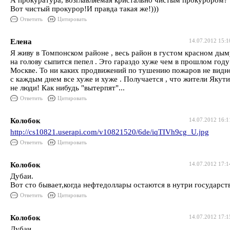
А прокуратура, возглавляемая кристально чистым прокурором?
Вот чистый прокурор!И правда такая же!)))
Ответить
Цитировать
Елена
14.07.2012 15:1
Я живу в Томпонском районе , весь район в густом красном дым
на голову сыпится пепел . Это гараздо хуже чем в прошлом году
Москве. То ни каких продвижений по тушению пожаров не видн
с каждым днем все хуже и хуже . Получается , что жители Якут
не люди! Как нибудь "вытерпят"...
Ответить
Цитировать
Колобок
14.07.2012 16:1
http://cs10821.userapi.com/v10821520/6de/iqTIVh9cg_U.jpg
Ответить
Цитировать
Колобок
14.07.2012 17:1
Дубаи.
Вот сто бывает,когда нефтедоллары остаются в нутри государст
Ответить
Цитировать
Колобок
14.07.2012 17:1
Дубаи.