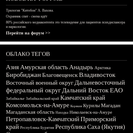
Трилогия "Китобои" А. Вахова.
Охранник спит - смена идёт
80% российского медиаконтента это телевидение для пациентов психдиспансера
и наркологии.
Перейти на форум >>
ОБЛАКО ТЕГОВ
Азия
Амурская область
Анадырь
Арктика
Биробиджан
Владивосток
Благовещенск
Дальневосточный
Восточный военный округ
федеральный округ
Дальний Восток
ЕАО
Камчатский край
Забайкалье
Забайкальский край
Комсомольск-на-Амуре
Магадан
Курилы
Корякия
Магаданская область
Николаевск-на-Амуре
Находка
Приморский
Петропавловск-Камчатский
край
Республика Саха (Якутия)
Республика Бурятия