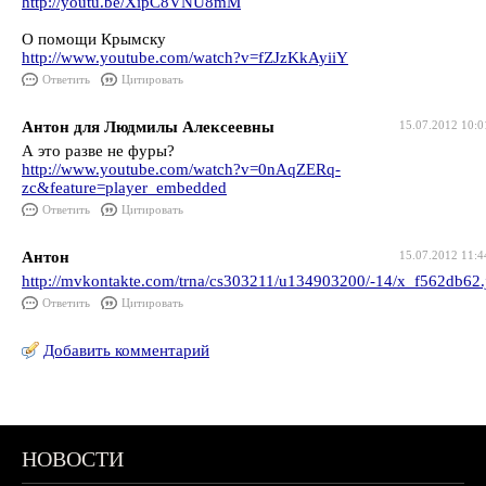
http://youtu.be/XipC8VNU8mM
О помощи Крымску
http://www.youtube.com/watch?v=fZJzKkAyiiY
Ответить
Цитировать
Антон для Людмилы Алексеевны
15.07.2012 10:0
А это разве не фуры?
http://www.youtube.com/watch?v=0nAqZERq-
zc&feature=player_embedded
Ответить
Цитировать
Антон
15.07.2012 11:4
http://mvkontakte.com/trna/cs303211/u134903200/-14/x_f562db62.
Ответить
Цитировать
Добавить комментарий
НОВОСТИ