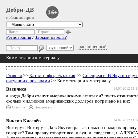
Дебри-ДВ
мобильная версия
Логин
Пароль
Регистрация
/
Забыли пароль?
расширенный
Комментарии к материалу
Главная
>>
Катастрофы, Экология
>>
Greenpeace: В Якутии врут
ситуации с пожарами
>> Комментарии к материалу
Василиса
14.07.2012 11:1
а когда Дебри станут американскими агентами? пусть отчитаютс
сколько миллионов американских долларов потрачено на них!
Ответить
Цитировать
Виктор Киселёв
14.07.2012 11:3
Вот врут! Вот врут! Да в Якутии разве только о пожарах правду
говорят? Там правду говорят все: и суд, и следствие, и АЛРОСА