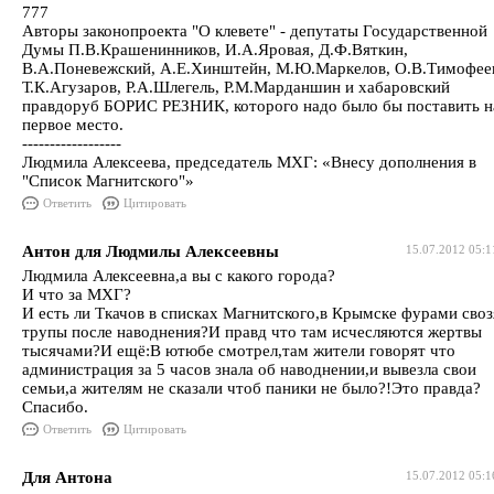
777
Авторы законопроекта "О клевете" - депутаты Государственной
Думы П.В.Крашенинников, И.А.Яровая, Д.Ф.Вяткин,
В.А.Поневежский, А.Е.Хинштейн, М.Ю.Маркелов, О.В.Тимофее
Т.К.Агузаров, Р.А.Шлегель, Р.М.Марданшин и хабаровский
правдоруб БОРИС РЕЗНИК, которого надо было бы поставить н
первое место.
------------------
Людмила Алексеева, председатель МХГ: «Внесу дополнения в
"Cписок Магнитского"»
Ответить
Цитировать
Антон для Людмилы Алексеевны
15.07.2012 05:1
Людмила Алексеевна,а вы с какого города?
И что за МХГ?
И есть ли Ткачов в списках Магнитского,в Крымске фурами своз
трупы после наводнения?И правд что там исчесляются жертвы
тысячами?И ещё:В ютюбе смотрел,там жители говорят что
администрация за 5 часов знала об наводнении,и вывезла свои
семьи,а жителям не сказали чтоб паники не было?!Это правда?
Спасибо.
Ответить
Цитировать
Для Антона
15.07.2012 05:1