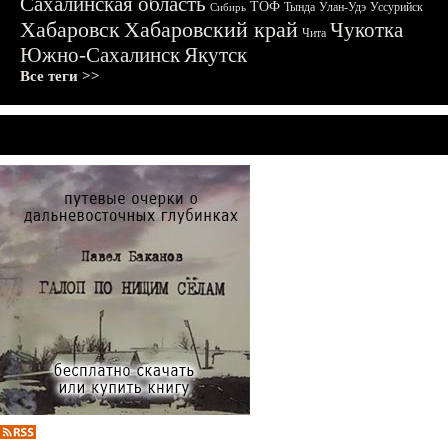
Сахалинская область
ТОФ
Тында
Улан-Удэ
Уссурийск
Сибирь
Хабаровск
Хабаровский край
Чукотка
Чита
Южно-Сахалинск
Якутск
Все теги >>