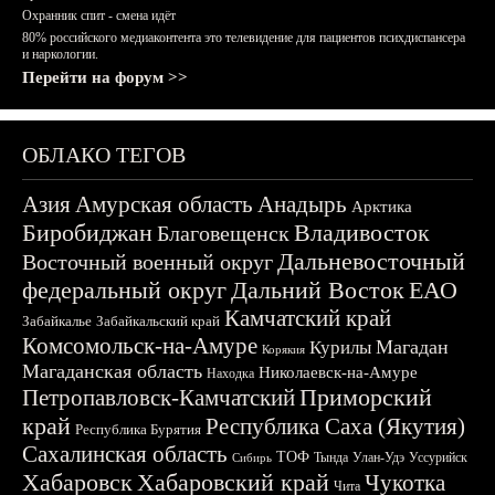
Охранник спит - смена идёт
80% российского медиаконтента это телевидение для пациентов психдиспансера
и наркологии.
Перейти на форум >>
ОБЛАКО ТЕГОВ
Азия
Амурская область
Анадырь
Арктика
Биробиджан
Владивосток
Благовещенск
Дальневосточный
Восточный военный округ
федеральный округ
Дальний Восток
ЕАО
Камчатский край
Забайкалье
Забайкальский край
Комсомольск-на-Амуре
Магадан
Курилы
Корякия
Магаданская область
Николаевск-на-Амуре
Находка
Приморский
Петропавловск-Камчатский
край
Республика Саха (Якутия)
Республика Бурятия
Сахалинская область
ТОФ
Тында
Улан-Удэ
Уссурийск
Сибирь
Хабаровск
Хабаровский край
Чукотка
Чита