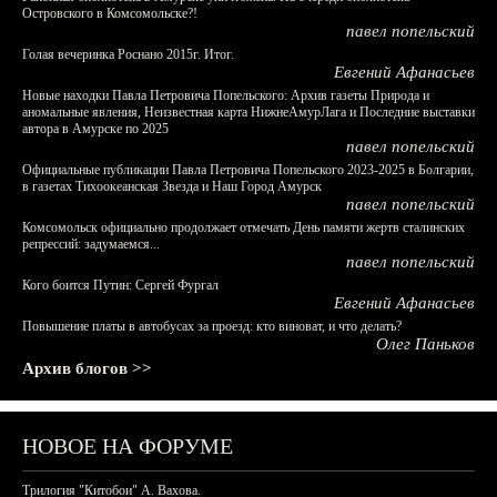
Островского в Комсомольске?!
павел попельский
Голая вечеринка Роснано 2015г. Итог.
Евгений Афанасьев
Новые находки Павла Петровича Попельского: Архив газеты Природа и
аномальные явления, Неизвестная карта НижнеАмурЛага и Последние выставки
автора в Амурске по 2025
павел попельский
Официальные публикации Павла Петровича Попельского 2023-2025 в Болгарии,
в газетах Тихоокеанская Звезда и Наш Город Амурск
павел попельский
Комсомольск официально продолжает отмечать День памяти жертв сталинских
репрессий: задумаемся...
павел попельский
Кого боится Путин: Сергей Фургал
Евгений Афанасьев
Повышение платы в автобусах за проезд: кто виноват, и что делать?
Олег Паньков
Архив блогов >>
НОВОЕ НА ФОРУМЕ
Трилогия "Китобои" А. Вахова.