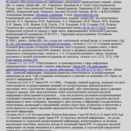
На данном сайте распространяется информация электронного периодического издания «Дебри-
ДВ» со знаком «Дебри-ДВ». 16+ Учредитель: Пронякин К.А. (член Союза журналистов
России, член Союза писателей России). Главный редактор: Харитонова И.Ю. Адрес редакции:
680032, Хабаровский край, Хабаровск, проспект 60-летия Октября, 88-46, т./ф.84212296081.
Электронная приемная:
Отправить сообщение
. E-mail:
editor@debri-dv.com
Редакционный совет электронного периодического издания «Дебри-ДВ» (на общественных
началах): К.А. Пронякин, И.Ю. Харитонова, А.Э. Мирмович, Ю.Н. Юрьев, Ю.В. Ковалев,
Л.Н. Левина, А.Ю. Жданов, Е.Н. Голубь, С.Н. Бурындин, Б.М. Сухинин, О.В. Егорова
Свидетельство о регистрации СМИ (Регистрационный номер)
ЭЛ № ФС77-45537
выдано
Федеральной службой по надзору в сфере связи, информационных технологий и массовых
коммуникаций (Роскомнадзор) 16.06.2011 г. Территория распространения: Российская
Федерация, зарубежные страны.
В 2006 г. проект «Дебри-ДВ» был создан как электронный частный архив, в соответствии с
ФЗ
№ 125 «Об архивном деле в Российской Федерации»
, согласно п. 2 ст. 13 «Создание архивов».
Основной фонд архива составляют публикации газет и журналов, изданные книги, а также
рукописи по дальневосточной (РФ) тематике. Доступ к архивным документам является
открытым в электронном виде, согласно п. 1 ст. 24 вышеобозначенного закона. Архивные
документы к частной собственности редакции не относятся, согласно ст.ст. 1275, 1276, 1306
Гражданского кодекса РФ
.
Согласно ч.2. п.3. ст.17 «Ответственность за правонарушения в сфере информации,
информационных технологий и защиты информации»
Закона РФ «Об информации,
информационных технологиях и о защите информации» (ФЗ-149 от 27.07.06 г.)
архив «Дебри-
ДВ», хранящий информацию, гражданско-правовую ответственность за распространение
информации не несет. Сайт и редакция основываются и работают на основании ст.8 «Право на
доступ к информации» ФЗ-149.
Согласно пп.3,4,6 ст.57 Закона РФ «О СМИ», «Редакция, главный редактор, журналист не несут
ответственности за распространение сведений, не соответствующих действительности и
порочащих честь и достоинство граждан и организаций, либо ущемляющих права и законные
интересы граждан, либо представляющих собой злоупотребление свободой массовой
информации и (или) правами журналиста: ...если они являются дословным воспроизведением
сообщений и материалов или их фрагментов, распространенных другим средством массовой
информации (а также сообщения, переданные в пресс-релизах и информация государственных,
общественных организаций и объединений), которое может быть установлено и привлечено к
ответственности за данное нарушение законодательства Российской Федерации о средствах
массовой информации».
Согласно абз.3, п.13 Постановления Пленума Верховного Суда РФ №16 от 15 июня 2010 года
«О практике применения судами Закона РФ «О средствах массовой информации», «по делам,
вытекающим из содержания распространенной информации, распространитель не является
надлежащим ответчиком, поскольку исходя из положений Закона РФ «О средствах массовой
информации» не вправе вмешиваться в деятельность редакции, в ходе которой определяется
содержание сообщений и материалов».