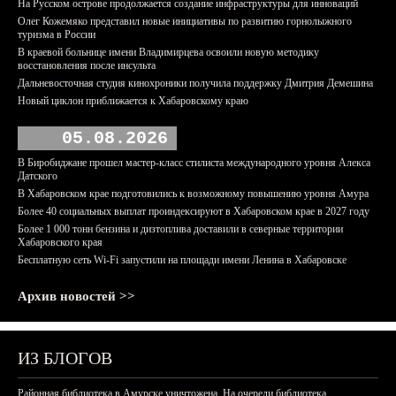
На Русском острове продолжается создание инфраструктуры для инноваций
Олег Кожемяко представил новые инициативы по развитию горнолыжного
туризма в России
В краевой больнице имени Владимирцева освоили новую методику
восстановления после инсульта
Дальневосточная студия кинохроники получила поддержку Дмитрия Демешина
Новый циклон приближается к Хабаровскому краю
05.08.2026
В Биробиджане прошел мастер-класс стилиста международного уровня Алекса
Датского
В Хабаровском крае подготовились к возможному повышению уровня Амура
Более 40 социальных выплат проиндексируют в Хабаровском крае в 2027 году
Более 1 000 тонн бензина и дизтоплива доставили в северные территории
Хабаровского края
Бесплатную сеть Wi-Fi запустили на площади имени Ленина в Хабаровске
Архив новостей >>
ИЗ БЛОГОВ
Районная библиотека в Амурске уничтожена. На очереди библиотека