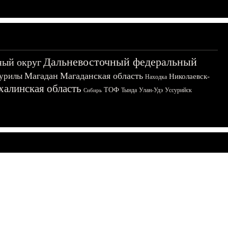
Дальневосточный федеральный
ный округ
Магадан
Магаданская область
урилы
Николаевск-
Находка
халинская область
ТОФ
Тында
Улан-Удэ
Уссурийск
Сибирь