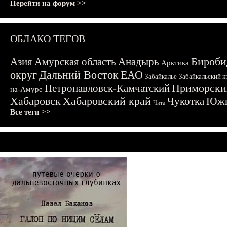
Перейти на форум >>
ОБЛАКО ТЕГОВ
Бироби
Азия
Амурская область
Анадырь
Арктика
округ
Дальний Восток
ЕАО
Забайкалье
Забайкальский к
Приморски
Петропавловск-Камчатский
на-Амуре
Хабаровск
Хабаровский край
Чукотка
Южн
Чита
Все теги >>