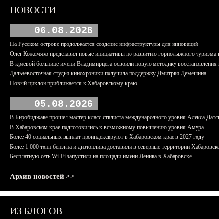
НОВОСТИ
06.08.2026
На Русском острове продолжается создание инфраструктуры для инноваций
Олег Кожемяко представил новые инициативы по развитию горнолыжного туризма 
В краевой больнице имени Владимирцева освоили новую методику восстановления п
Дальневосточная студия кинохроники получила поддержку Дмитрия Демешина
Новый циклон приближается к Хабаровскому краю
05.08.2026
В Биробиджане прошел мастер-класс стилиста международного уровня Алекса Датс
В Хабаровском крае подготовились к возможному повышению уровня Амура
Более 40 социальных выплат проиндексируют в Хабаровском крае в 2027 году
Более 1 000 тонн бензина и дизтоплива доставили в северные территории Хабаровск
Бесплатную сеть Wi-Fi запустили на площади имени Ленина в Хабаровске
Архив новостей >>
ИЗ БЛОГОВ