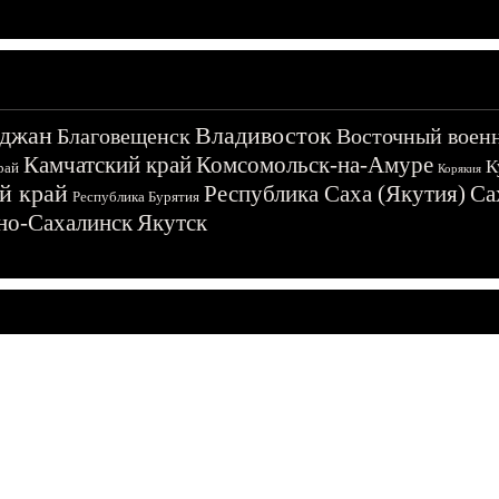
джан
Владивосток
Благовещенск
Восточный воен
Камчатский край
Комсомольск-на-Амуре
К
рай
Корякия
й край
Республика Саха (Якутия)
Са
Республика Бурятия
о-Сахалинск
Якутск