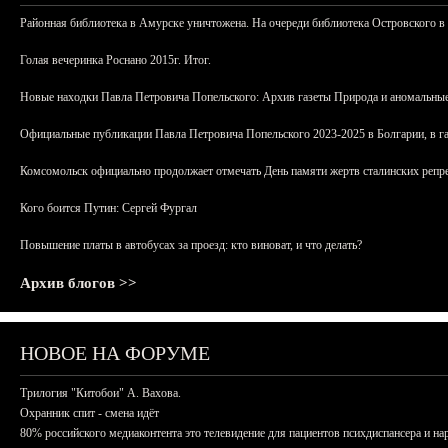
Районная библиотека в Амурске уничтожена. На очереди библиотека Островского в
Голая вечеринка Роснано 2015г. Итог.
Новые находки Павла Петровича Попельского: Архив газеты Природа и аномальные
Официальные публикации Павла Петровича Попельского 2023-2025 в Болгарии, в г
Комсомольск официально продолжает отмечать День памяти жертв сталинских репрес
Кого боится Путин: Сергей Фургал
Повышение платы в автобусах за проезд: кто виноват, и что делать?
Архив блогов >>
НОВОЕ НА ФОРУМЕ
Трилогия "Китобои" А. Вахова.
Охранник спит - смена идёт
80% российского медиаконтента это телевидение для пациентов психдиспансера и на