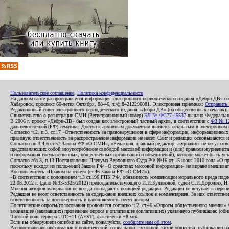
Пользовательское соглашение
,
Политика конфиденциальности
На данном сайте распространяется информация электронного периодического издания «Дебри-ДВ» с
Хабаровск, проспект 60-летия Октября, 88-46, т./ф.84212296081. Электронная приемная:
Отправить
Редакционный совет электронного периодического издания «Дебри-ДВ» (на общественных началах
Свидетельство о регистрации СМИ (Регистрационный номер)
ЭЛ № ФС77-45537
выдано Федеральной
В 2006 г. проект «Дебри-ДВ» был создан как электронный частный архив, в соответствии с
ФЗ № 12
дальневосточной (РФ) тематике. Доступ к архивным документам является открытым в электронном вид
Согласно ч.2. п.3. ст.17 «Ответственность за правонарушения в сфере информации, информационн
правовую ответственность за распространение информации не несет. Сайт и редакция основываются 
Согласно пп.3,4,6 ст.57 Закона РФ «О СМИ», «Редакция, главный редактор, журналист не несут отв
представляющих собой злоупотребление свободой массовой информации и (или) правами журналиста:
и информация государственных, общественных организаций и объединений), которое может быть уста
Согласно абз.3, п.13 Постановления Пленума Верховного Суда РФ №16 от 15 июня 2010 года «О пр
поскольку исходя из положений Закона РФ «О средствах массовой информации» не вправе вмешивать
Воспользуйтесь «Правом на ответ» (ст.46 Закона РФ «О СМИ»).
«В соответствии с положением ч.3 ст.196 ГПК РФ, обязанность компенсации морального вреда подле
22.08.2012 г. (дело №33-5325/2012) председательствующего И.И.Куликовой, судей С.И.Дорожко, Н
Мнения авторов материалов не всегда совпадают с позицией редакции. Редакция не вступает в перепи
Редакция не несет ответственность за содержание внешних ссылок и комментариев. За них ответств
ответственность за достоверность и наполняемость несут авторы.
Политические опросы/голосования проводятся согласно ч.2. ст.46 «Опросы общественного мнения» Фе
заказавшее (заказавших) проведение опроса и оплатившее (оплативших) указанную публикацию (обнаро
Часовой пояс сервера UTC+11 (AEST), фактически +8 мск.
Если вы обнаружили ошибки на сайте, пожалуйста,
сообщите нам об этом
.
Распространение информации о политической, социальной, духовной жизни общества, публикации на