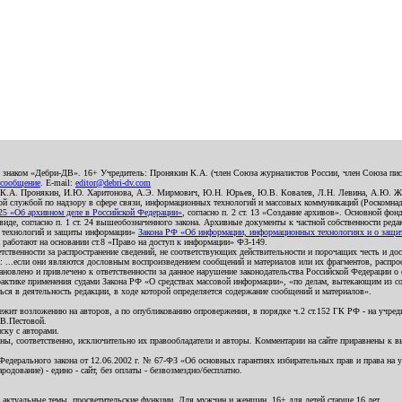
о знаком «Дебри-ДВ». 16+ Учредитель: Пронякин К.А. (член Союза журналистов России, член Союза писа
 сообщение
. E-mail:
editor@debri-dv.com
): К.А. Пронякин, И.Ю. Харитонова, А.Э. Мирмович, Ю.Н. Юрьев, Ю.В. Ковалев, Л.Н. Левина, А.Ю. Ж
 службой по надзору в сфере связи, информационных технологий и массовых коммуникаций (Роскомнадзо
5 «Об архивном деле в Российской Федерации»
, согласно п. 2 ст. 13 «Создание архивов». Основной фон
е, согласно п. 1 ст. 24 вышеобозначенного закона. Архивные документы к частной собственности редакци
ых технологий и защиты информации»
Закона РФ «Об информации, информационных технологиях и о защите
и работают на основании ст.8 «Право на доступ к информации» ФЗ-149.
етственности за распространение сведений, не соответствующих действительности и порочащих честь и д
 ...если они являются дословным воспроизведением сообщений и материалов или их фрагментов, распро
новлено и привлечено к ответственности за данное нарушение законодательства Российской Федерации о
актике применения судами Закона РФ «О средствах массовой информации», «по делам, вытекающим из со
ся в деятельность редакции, в ходе которой определяется содержание сообщений и материалов».
жит возложению на авторов, а по опубликованию опровержения, в порядке ч.2 ст.152 ГК РФ - на учредит
.В.Пестовой.
ску с авторами.
енны, соответственно, исключительно их правообладатели и авторы. Комментарии на сайте приравнены к
дерального закона от 12.06.2002 г. № 67-ФЗ «Об основных гарантиях избирательных прав и права на уча
дование) - едино - сайт, без оплаты - безвозмездно/бесплатно.
 актуальные темы, просветительские функции. Для мужчин и женщин. 16+ для детей старше 16 лет.