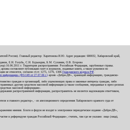
телей России). Главный редактор: Харитонова И.Ю. Адрес редакции: 680032, Хабаровский край,
данов, Е.Н. Голубь, С.Н. Бурындин, Б.М. Сухинин, О.В. Егорова
р) 16.06.2011 г. Территория распространения: Российская Федерация, зарубежные страны.
д архива составляют публикации газет и журналов, изданные книги, а также рукописи по
и не относятся, согласно ст.ст. 1275, 1276, 1306
Гражданского кодекса РФ
.
 информации» (ФЗ-149 от 27.07.06 г.)
архив «Дебри-ДВ», хранящий информацию, гражданско-
остоинство граждан и организаций, либо ущемляющих права и законные интересы граждан, либо
страненных другим средством массовой информации (а также сообщения, переданные в пресс-релизах
 средствах массовой информации».
держания распространенной информации, распространитель не является надлежащим ответчиком,
еля и главного редактор», - из апелляционного определения Хабаровского краевого суда от
 выражению мнения. Блоги и форум не входят в электронное периодическое издание «Дебри-ДВ»,
стие в референдуме граждан Российской Федерации»; считать, там где не указано: лицо (лица),