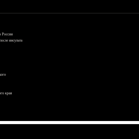
в России
осле инсульта
кого
ого края