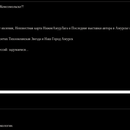
 Комсомольске?!
 явления, Неизвестная карта НижнеАмурЛага и Последние выставки автора в Амурске 
азетах Тихоокеанская Звезда и Наш Город Амурск
сий: задумаемся...
ркологии.