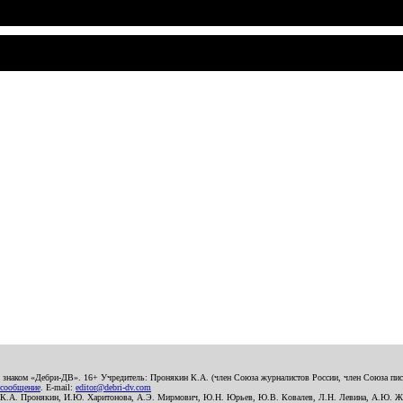
о знаком «Дебри-ДВ». 16+ Учредитель: Пронякин К.А. (член Союза журналистов России, член Союза писа
 сообщение
. E-mail:
editor@debri-dv.com
): К.А. Пронякин, И.Ю. Харитонова, А.Э. Мирмович, Ю.Н. Юрьев, Ю.В. Ковалев, Л.Н. Левина, А.Ю. Ж