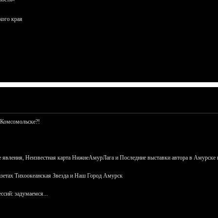
кого края
 Комсомольске?!
 явления, Неизвестная карта НижнеАмурЛага и Последние выставки автора в Амурске 
азетах Тихоокеанская Звезда и Наш Город Амурск
сий: задумаемся...