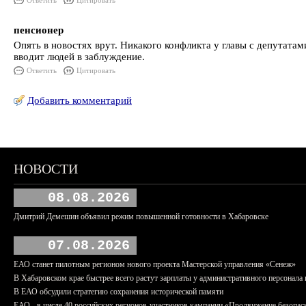
Ответить
Цитировать
пенсионер
Опять в новостях врут. Никакого конфликта у главы с депутатам
вводит людей в заблуждение.
Ответить
Цитировать
Добавить комментарий
НОВОСТИ
08.08.2026
Дмитрий Демешин объявил режим повышенной готовности в Хабаровске
07.08.2026
ЕАО станет пилотным регионом нового проекта Мастерской управления «Сенеж»
В Хабаровском крае быстрее всего растут зарплаты у административного персонала 
В ЕАО обсудили стратегию сохранения исторической памяти
ЕАО - в числе 40 российских регионов-участников кампании «Продвижение безопас