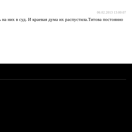
06.02.2013 13:00:07
 на них в суд. И краевая дума их распустила.Титова постоянно