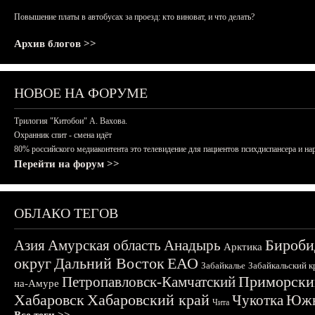
Повышение платы в автобусах за проезд: кто виноват, и что делать?
Архив блогов >>
НОВОЕ НА ФОРУМЕ
Трилогия "Китобои" А. Вахова.
Охранник спит - смена идёт
80% российского медиаконтента это телевидение для пациентов психдиспансера и на
Перейти на форум >>
ОБЛАКО ТЕГОВ
Бироби
Азия
Амурская область
Анадырь
Арктика
округ
Дальний Восток
ЕАО
Забайкалье
Забайкальский к
Приморски
Петропавловск-Камчатский
на-Амуре
Хабаровск
Хабаровский край
Чукотка
Южн
Чита