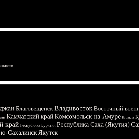
ркологии.
джан
Владивосток
Благовещенск
Восточный воен
Камчатский край
Комсомольск-на-Амуре
К
рай
Корякия
й край
Республика Саха (Якутия)
Са
Республика Бурятия
о-Сахалинск
Якутск