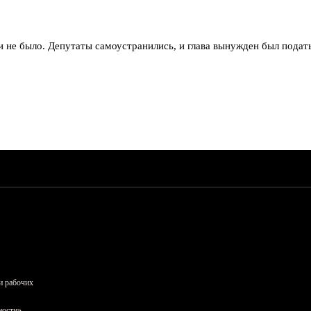
и не было. Депутаты самоустранились, и глава вынужден был подать
и рабочих
ности»