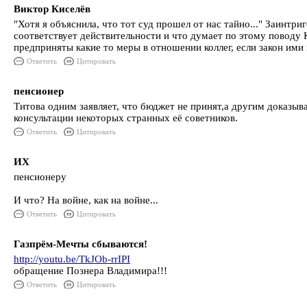
Виктор Киселёв
"Хотя я объяснила, что тот суд прошел от нас тайно..." Заинтр
соответствует действительности и что думает по этому поводу К
предприняты какие то меры в отношении коллег, если закон ими
Ответить
Цитировать
пенсионер
Титова одним заявляет, что бюджет не принят,а другим доказыв
консультации некоторых странных её советников.
Ответить
Цитировать
ИХ
пенсионеру
И что? На войне, как на войне...
Ответить
Цитировать
Газпрём-Мечты сбываются!
http://youtu.be/TkJOb-rrIPI
обращение Познера Владимира!!!
Ответить
Цитировать