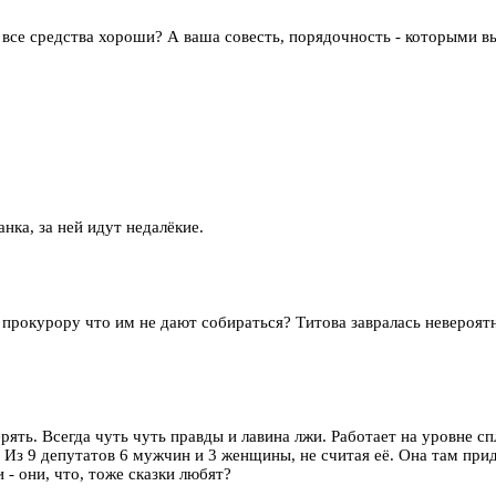
едства хороши? А ваша совесть, порядочность - которыми вы пр
нка, за ней идут недалёкие.
к прокурору что им не дают собираться? Титова завралась невероят
ерять. Всегда чуть чуть правды и лавина лжи. Работает на уровне 
. Из 9 депутатов 6 мужчин и 3 женщины, не считая её. Она там прид
- они, что, тоже сказки любят?