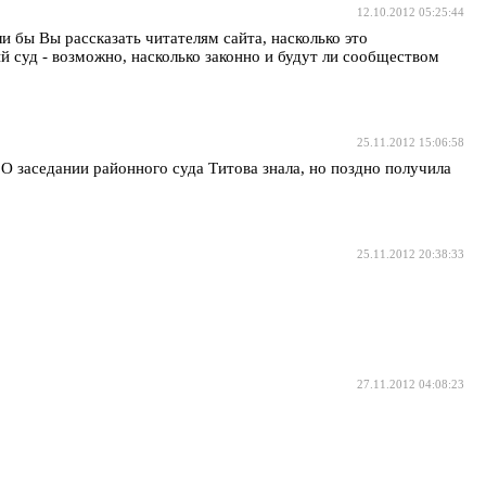
12.10.2012 05:25:44
и бы Вы рассказать читателям сайта, насколько это
й суд - возможно, насколько законно и будут ли сообществом
25.11.2012 15:06:58
 О заседании районного суда Титова знала, но поздно получила
25.11.2012 20:38:33
27.11.2012 04:08:23