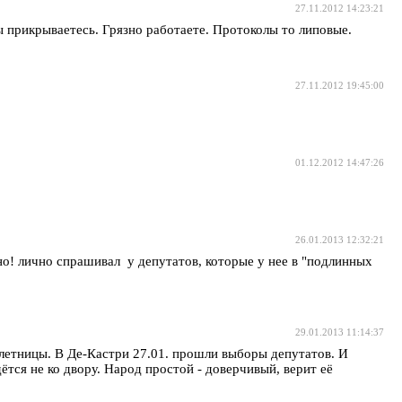
27.11.2012 14:23:21
икрываетесь. Грязно работаете. Протоколы то липовые.
27.11.2012 19:45:00
01.12.2012 14:47:26
26.01.2013 12:32:21
но! лично спрашивал у депутатов, которые у нее в "подлинных
29.01.2013 11:14:37
сплетницы. В Де-Кастри 27.01. прошли выборы депутатов. И
ётся не ко двору. Народ простой - доверчивый, верит её