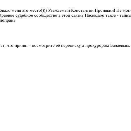
иговало меня это место!))) Уважаемый Константин Пронякин! Не могл
раевое судебное сообщество в этой связи? Насколько такое - тайны
 попран?
ает, что принят - посмотрите её переписку а прокурором Балаевым.