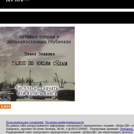
Все теги >>
Пользовательское соглашение
,
Политика конфиденциальности
На данном сайте распространяется информация электронного периодического издания «Дебри-ДВ» с
Хабаровск, проспект 60-летия Октября, 88-46, т./ф.84212296081. Электронная приемная:
Отправить
Редакционный совет электронного периодического издания «Дебри-ДВ» (на общественных началах