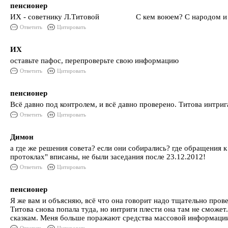
пенсионер
ИХ - советнику Л.Титовой С кем воюем? С народом и все ср
Ответить
Цитировать
ИХ
оставьте пафос, перепроверьте свою информацию
Ответить
Цитировать
пенсионер
Всё давно под контролем, и всё давно проверено. Титова интрига
Ответить
Цитировать
Димон
а где же решения совета? если они собирались? где обращения 
протоклах" вписаны, не были заседания после 23.12.2012!
Ответить
Цитировать
пенсионер
Я же вам и объясняю, всё что она говорит надо тщательно пров
Титова снова попала туда, но интриги плести она там не сможет
сказкам. Меня больше поражают средства массовой информации 