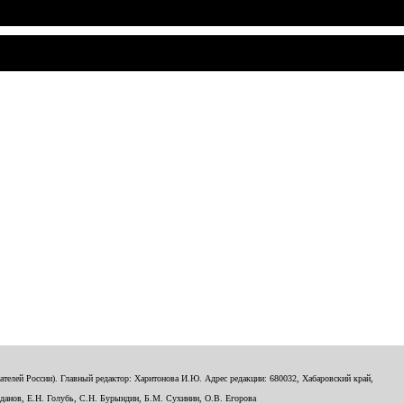
телей России). Главный редактор: Харитонова И.Ю. Адрес редакции: 680032, Хабаровский край,
данов, Е.Н. Голубь, С.Н. Бурындин, Б.М. Сухинин, О.В. Егорова