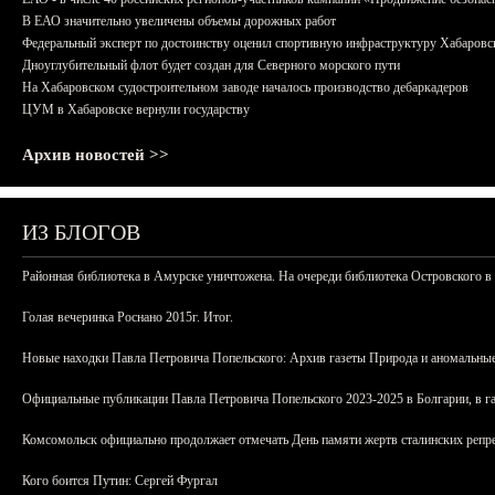
В ЕАО значительно увеличены объемы дорожных работ
Федеральный эксперт по достоинству оценил спортивную инфраструктуру Хабаровс
Дноуглубительный флот будет создан для Северного морского пути
На Хабаровском судостроительном заводе началось производство дебаркадеров
ЦУМ в Хабаровске вернули государству
Архив новостей >>
ИЗ БЛОГОВ
Районная библиотека в Амурске уничтожена. На очереди библиотека Островского в
Голая вечеринка Роснано 2015г. Итог.
Новые находки Павла Петровича Попельского: Архив газеты Природа и аномальные
Официальные публикации Павла Петровича Попельского 2023-2025 в Болгарии, в г
Комсомольск официально продолжает отмечать День памяти жертв сталинских репрес
Кого боится Путин: Сергей Фургал