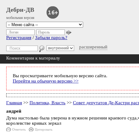
Дебри-ДВ
мобильная версия
Логин
Пароль
Регистрация
/
Забыли пароль?
расширенный
Комментарии к материалу
Вы просматриваете мобильную версию сайта.
Перейти на обычную версию >>
Главная
>>
Политика, Власть
>>
Совет депутатов Де-Кастри рас
андрей
Дума настолько была уверена в нужном решении краевого суда,чт
королевстве кривых зеркал
Ответить
Цитировать