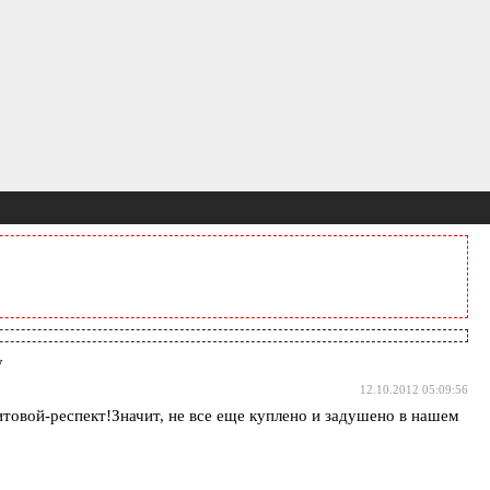
у
12.10.2012 05:09:56
итовой-респект!Значит, не все еще куплено и задушено в нашем