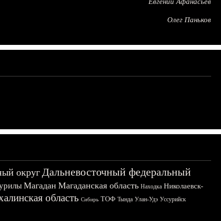
Евгений Афанасьев
Олег Паньков
Дальневосточный федеральный
ный округ
Магадан
Магаданская область
урилы
Николаевск-
Находка
халинская область
ТОФ
Тында
Улан-Удэ
Уссурийск
Сибирь