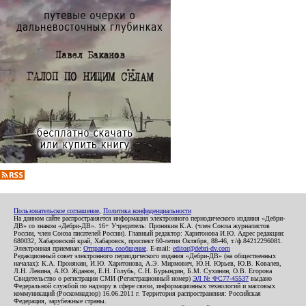
Пользовательское соглашение
,
Политика конфиденциальности
На данном сайте распространяется информация электронного периодического издания «Дебри-
ДВ» со знаком «Дебри-ДВ». 16+ Учредитель: Пронякин К.А. (член Союза журналистов
России, член Союза писателей России). Главный редактор: Харитонова И.Ю. Адрес редакции:
680032, Хабаровский край, Хабаровск, проспект 60-летия Октября, 88-46, т./ф.84212296081.
Электронная приемная:
Отправить сообщение
. E-mail:
editor@debri-dv.com
Редакционный совет электронного периодического издания «Дебри-ДВ» (на общественных
началах): К.А. Пронякин, И.Ю. Харитонова, А.Э. Мирмович, Ю.Н. Юрьев, Ю.В. Ковалев,
Л.Н. Левина, А.Ю. Жданов, Е.Н. Голубь, С.Н. Бурындин, Б.М. Сухинин, О.В. Егорова
Свидетельство о регистрации СМИ (Регистрационный номер)
ЭЛ № ФС77-45537
выдано
Федеральной службой по надзору в сфере связи, информационных технологий и массовых
коммуникаций (Роскомнадзор) 16.06.2011 г. Территория распространения: Российская
Федерация, зарубежные страны.