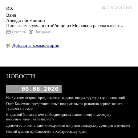
ИХ
18.12.2012 21:04:23
Ваня
Анекдот помнишь?
Приезжает чукча в стойбище из Москвы и рассказывает...
Ответить
Цитировать
Добавить комментарий
НОВОСТИ
06.08.2026
На Русском острове продолжается создание инфраструктуры для инноваций
Олег Кожемяко представил новые инициативы по развитию горнолыжного
туризма в России
В краевой больнице имени Владимирцева освоили новую методику
восстановления после инсульта
Дальневосточная студия кинохроники получила поддержку Дмитрия Демешина
Новый циклон приближается к Хабаровскому краю