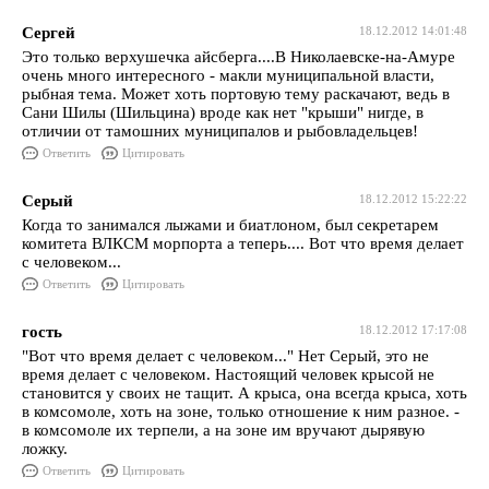
Сергей
18.12.2012 14:01:48
Это только верхушечка айсберга....В Николаевске-на-Амуре
очень много интересного - макли муниципальной власти,
рыбная тема. Может хоть портовую тему раскачают, ведь в
Сани Шилы (Шильцина) вроде как нет "крыши" нигде, в
отличии от тамошних муниципалов и рыбовладельцев!
Ответить
Цитировать
Серый
18.12.2012 15:22:22
Когда то занимался лыжами и биатлоном, был секретарем
комитета ВЛКСМ морпорта а теперь.... Вот что время делает
с человеком...
Ответить
Цитировать
гость
18.12.2012 17:17:08
"Вот что время делает с человеком..." Нет Серый, это не
время делает с человеком. Настоящий человек крысой не
становится у своих не тащит. А крыса, она всегда крыса, хоть
в комсомоле, хоть на зоне, только отношение к ним разное. -
в комсомоле их терпели, а на зоне им вручают дырявую
ложку.
Ответить
Цитировать