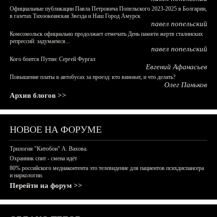
Официальные публикации Павла Петровича Попельского 2023-2025 в Болгарии,
в газетах Тихоокеанская Звезда и Наш Город Амурск
павел попельский
Комсомольск официально продолжает отмечать День памяти жертв сталинских
репрессий: задумаемся...
павел попельский
Кого боится Путин: Сергей Фургал
Евгений Афанасьев
Повышение платы в автобусах за проезд: кто виноват, и что делать?
Олег Паньков
Архив блогов >>
НОВОЕ НА ФОРУМЕ
Трилогия "Китобои" А. Вахова.
Охранник спит - смена идёт
80% российского медиаконтента это телевидение для пациентов психдиспансера
и наркологии.
Перейти на форум >>