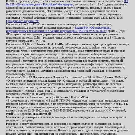
В 2006 г. проект «Дебри-ДВ» был создан как электронный частный архив, в соответствии с
ФЗ
№ 125 «Об архивном деле в Российской Федерации»
, согласно п. 2 ст. 13 «Создание архивов».
Основной фонд архива составляют публикации газет и журналов, изданные книги, а также
рукописи по дальневосточной (РФ) тематике. Доступ к архивным документам является
открытым в электронном виде, согласно п. 1 ст. 24 вышеобозначенного закона. Архивные
документы к частной собственности редакции не относятся, согласно ст.ст. 1275, 1276, 1306
Гражданского кодекса РФ
.
Согласно ч.2. п.3. ст.17 «Ответственность за правонарушения в сфере информации,
информационных технологий и защиты информации»
Закона РФ «Об информации,
информационных технологиях и о защите информации» (ФЗ-149 от 27.07.06 г.)
архив «Дебри-
ДВ», хранящий информацию, гражданско-правовую ответственность за распространение
информации не несет. Сайт и редакция основываются и работают на основании ст.8 «Право на
доступ к информации» ФЗ-149.
Согласно пп.3,4,6 ст.57 Закона РФ «О СМИ», «Редакция, главный редактор, журналист не несут
ответственности за распространение сведений, не соответствующих действительности и
порочащих честь и достоинство граждан и организаций, либо ущемляющих права и законные
интересы граждан, либо представляющих собой злоупотребление свободой массовой
информации и (или) правами журналиста: ...если они являются дословным воспроизведением
сообщений и материалов или их фрагментов, распространенных другим средством массовой
информации (а также сообщения, переданные в пресс-релизах и информация государственных,
общественных организаций и объединений), которое может быть установлено и привлечено к
ответственности за данное нарушение законодательства Российской Федерации о средствах
массовой информации».
Согласно абз.3, п.13 Постановления Пленума Верховного Суда РФ №16 от 15 июня 2010 года
«О практике применения судами Закона РФ «О средствах массовой информации», «по делам,
вытекающим из содержания распространенной информации, распространитель не является
надлежащим ответчиком, поскольку исходя из положений Закона РФ «О средствах массовой
информации» не вправе вмешиваться в деятельность редакции, в ходе которой определяется
содержание сообщений и материалов».
Воспользуйтесь «Правом на ответ» (ст.46 Закона РФ «О СМИ»).
«В соответствии с положением ч.3 ст.196 ГПК РФ, обязанность компенсации морального вреда
подлежит возложению на авторов, а по опубликованию опровержения, в порядке ч.2 ст.152 ГК
РФ - на учредителя и главного редактор», - из апелляционного определения Хабаровского
краевого суда от 22.08.2012 г. (дело №33-5325/2012) председательствующего И.И.Куликовой,
судей С.И.Дорожко, Н.В.Пестовой.
Мнения авторов материалов не всегда совпадают с позицией редакции. Редакция не вступает в
переписку с авторами.
Редакция не несет ответственность за содержание внешних ссылок и комментариев. За них
ответственны, соответственно, исключительно их правообладатели и авторы. Комментарии на
сайте приравнены к выражению мнения. Блоги и форум не входят в электронное периодическое
издание «Дебри-ДВ», ответственность за достоверность и наполняемость несут авторы.