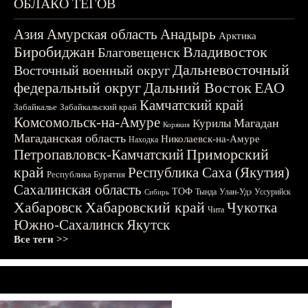
ОБЛАКО ТЕГОВ
Азия
Амурская область
Анадырь
Арктика
Биробиджан
Владивосток
Благовещенск
Дальневосточный
Восточный военный округ
федеральный округ
Дальний Восток
ЕАО
Камчатский край
Забайкалье
Забайкальский край
Комсомольск-на-Амуре
Магадан
Курилы
Корякия
Магаданская область
Николаевск-на-Амуре
Находка
Приморский
Петропавловск-Камчатский
край
Республика Саха (Якутия)
Республика Бурятия
Сахалинская область
ТОФ
Тында
Улан-Удэ
Уссурийск
Сибирь
Хабаровск
Хабаровский край
Чукотка
Чита
Южно-Сахалинск
Якутск
Все теги >>