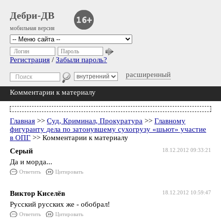
Дебри-ДВ
мобильная версия
Логин
Пароль
Регистрация
/
Забыли пароль?
расширенный
Комментарии к материалу
Главная
>>
Суд, Криминал, Прокуратура
>>
Главному
фигуранту дела по затонувшему сухогрузу «шьют» участие
в ОПГ
>> Комментарии к материалу
Серый
18.12.2012 09:33:21
Да и морда...
Ответить
Цитировать
Виктор Киселёв
18.12.2012 10:59:47
Русский русских же - обобрал!
Ответить
Цитировать