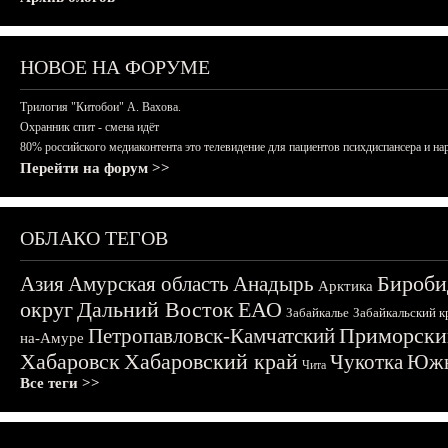
НОВОЕ НА ФОРУМЕ
Трилогия "Китобои" А. Вахова.
Охранник спит - смена идёт
80% российского медиаконтента это телевидение для пациентов психдиспансера и на
Перейти на форум >>
ОБЛАКО ТЕГОВ
Бироби
Азия
Амурская область
Анадырь
Арктика
округ
Дальний Восток
ЕАО
Забайкалье
Забайкальский к
Приморски
Петропавловск-Камчатский
на-Амуре
Хабаровск
Хабаровский край
Чукотка
Южн
Чита
Все теги >>