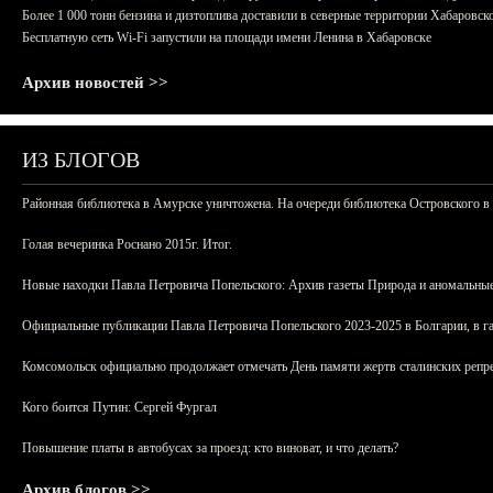
Более 1 000 тонн бензина и дизтоплива доставили в северные территории Хабаровск
Бесплатную сеть Wi-Fi запустили на площади имени Ленина в Хабаровске
Архив новостей >>
ИЗ БЛОГОВ
Районная библиотека в Амурске уничтожена. На очереди библиотека Островского в
Голая вечеринка Роснано 2015г. Итог.
Новые находки Павла Петровича Попельского: Архив газеты Природа и аномальные
Официальные публикации Павла Петровича Попельского 2023-2025 в Болгарии, в г
Комсомольск официально продолжает отмечать День памяти жертв сталинских репрес
Кого боится Путин: Сергей Фургал
Повышение платы в автобусах за проезд: кто виноват, и что делать?
Архив блогов >>