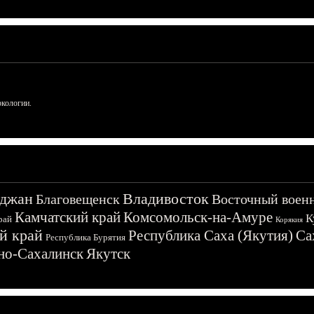
ркологии.
джан
Владивосток
Благовещенск
Восточный воен
Камчатский край
Комсомольск-на-Амуре
К
рай
Корякия
й край
Республика Саха (Якутия)
Са
Республика Бурятия
о-Сахалинск
Якутск