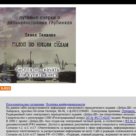
Пользовательское соглашение
,
Политика конфиденциальности
На данном сайте распространяется информация электронного периодического издания «Дебри-ДВ» с
Хабаровск, проспект 60-летия Октября, 88-46, т./ф.84212296081. Электронная приемная:
Отправить
Редакционный совет электронного периодического издания «Дебри-ДВ» (на общественных началах
Свидетельство о регистрации СМИ (Регистрационный номер)
ЭЛ № ФС77-45537
выдано Федеральной
В 2006 г. проект «Дебри-ДВ» был создан как электронный частный архив, в соответствии с
ФЗ № 12
дальневосточной (РФ) тематике. Доступ к архивным документам является открытым в электронном вид
Согласно ч.2. п.3. ст.17 «Ответственность за правонарушения в сфере информации, информационн
правовую ответственность за распространение информации не несет. Сайт и редакция основываются 
Согласно пп.3,4,6 ст.57 Закона РФ «О СМИ», «Редакция, главный редактор, журналист не несут отв