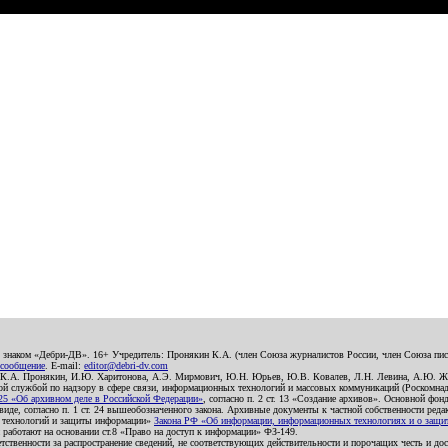
о знаком «Дебри-ДВ». 16+ Учредитель: Пронякин К.А. (член Союза журналистов России, член Союза писа
 сообщение
. E-mail:
editor@debri-dv.com
): К.А. Пронякин, И.Ю. Харитонова, А.Э. Мирмович, Ю.Н. Юрьев, Ю.В. Ковалев, Л.Н. Левина, А.Ю. Ж
 службой по надзору в сфере связи, информационных технологий и массовых коммуникаций (Роскомнадзо
5 «Об архивном деле в Российской Федерации»
, согласно п. 2 ст. 13 «Создание архивов». Основной фон
е, согласно п. 1 ст. 24 вышеобозначенного закона. Архивные документы к частной собственности редакци
ых технологий и защиты информации»
Закона РФ «Об информации, информационных технологиях и о защите
и работают на основании ст.8 «Право на доступ к информации» ФЗ-149.
етственности за распространение сведений, не соответствующих действительности и порочащих честь и д