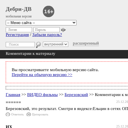
Дебри-ДВ
мобильная версия
Логин
Пароль
Регистрация
/
Забыли пароль?
расширенный
Комментарии к материалу
Вы просматриваете мобильную версию сайта.
Перейти на обычную версию >>
Главная
>>
ВИДЕО фильмы
>>
Березовский
>> Комментарии к м
======
25.12.2
Березовский, это результат. Смотри в яндексе:Ельцин в сетях О
Ответить
Цитировать
ИХ
25.12.2