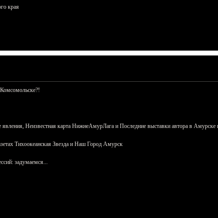
ого края
 Комсомольске?!
 явления, Неизвестная карта НижнеАмурЛага и Последние выставки автора в Амурске 
азетах Тихоокеанская Звезда и Наш Город Амурск
сий: задумаемся...