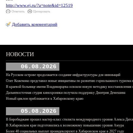
http://www.ej.ru/?a=note&id=12519
Ответить
Цитировать
Добавить комментарий
НОВОСТИ
06.08.2026
На Русском острове продолжается создание инфраструктуры для инноваций
Олег Кожемяко представил новые инициативы по развитию горнолыжного туризма 
В краевой больнице имени Владимирцева освоили новую методику восстановления п
Дальневосточная студия кинохроники получила поддержку Дмитрия Демешина
Новый циклон приближается к Хабаровскому краю
05.08.2026
В Биробиджане прошел мастер-класс стилиста международного уровня Алекса Датс
В Хабаровском крае подготовились к возможному повышению уровня Амура
Более 40 социальных выплат проиндексируют в Хабаровском крае в 2027 году