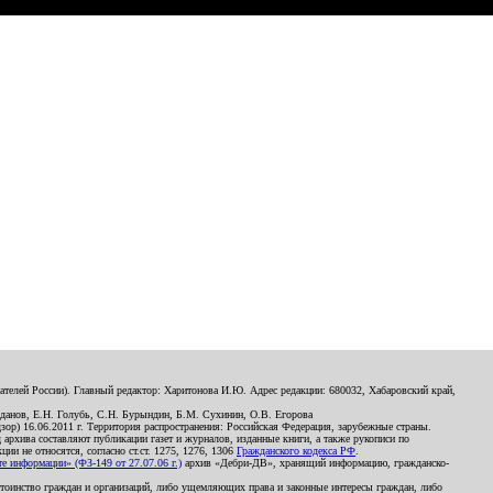
телей России). Главный редактор: Харитонова И.Ю. Адрес редакции: 680032, Хабаровский край,
данов, Е.Н. Голубь, С.Н. Бурындин, Б.М. Сухинин, О.В. Егорова
р) 16.06.2011 г. Территория распространения: Российская Федерация, зарубежные страны.
д архива составляют публикации газет и журналов, изданные книги, а также рукописи по
и не относятся, согласно ст.ст. 1275, 1276, 1306
Гражданского кодекса РФ
.
 информации» (ФЗ-149 от 27.07.06 г.)
архив «Дебри-ДВ», хранящий информацию, гражданско-
остоинство граждан и организаций, либо ущемляющих права и законные интересы граждан, либо