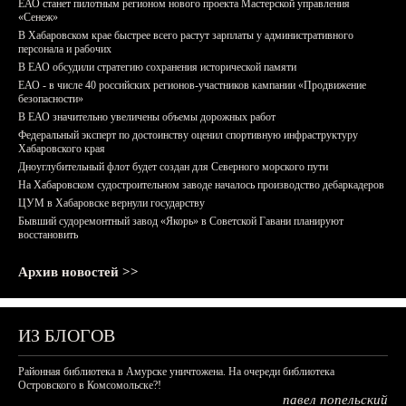
ЕАО станет пилотным регионом нового проекта Мастерской управления
«Сенеж»
В Хабаровском крае быстрее всего растут зарплаты у административного
персонала и рабочих
В ЕАО обсудили стратегию сохранения исторической памяти
ЕАО - в числе 40 российских регионов-участников кампании «Продвижение
безопасности»
В ЕАО значительно увеличены объемы дорожных работ
Федеральный эксперт по достоинству оценил спортивную инфраструктуру
Хабаровского края
Дноуглубительный флот будет создан для Северного морского пути
На Хабаровском судостроительном заводе началось производство дебаркадеров
ЦУМ в Хабаровске вернули государству
Бывший судоремонтный завод «Якорь» в Советской Гавани планируют
восстановить
Архив новостей >>
ИЗ БЛОГОВ
Районная библиотека в Амурске уничтожена. На очереди библиотека
Островского в Комсомольске?!
павел попельский