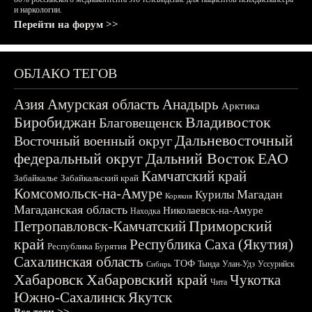
и наркологии.
Перейти на форум >>
ОБЛАКО ТЕГОВ
Азия
Амурская область
Анадырь
Арктика
Биробиджан
Владивосток
Благовещенск
Дальневосточный
Восточный военный округ
федеральный округ
Дальний Восток
ЕАО
Камчатский край
Забайкалье
Забайкальский край
Комсомольск-на-Амуре
Магадан
Курилы
Корякия
Магаданская область
Николаевск-на-Амуре
Находка
Приморский
Петропавловск-Камчатский
край
Республика Саха (Якутия)
Республика Бурятия
Сахалинская область
ТОФ
Тында
Улан-Удэ
Уссурийск
Сибирь
Хабаровск
Хабаровский край
Чукотка
Чита
Южно-Сахалинск
Якутск