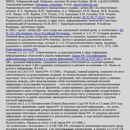
680032, Хабаровский край, Хабаровск, проспект 60-летия Октября, 88-46, т./ф.84212296081.
Электронная приемная:
Отправить сообщение
. E-mail:
editor@debri-dv.com
Редакционный совет электронного периодического издания «Дебри-ДВ» (на общественных
началах): К.А. Пронякин, И.Ю. Харитонова, А.Э. Мирмович, Ю.Н. Юрьев, Ю.В. Ковалев,
Л.Н. Левина, А.Ю. Жданов, Е.Н. Голубь, С.Н. Бурындин, Б.М. Сухинин, О.В. Егорова
Свидетельство о регистрации СМИ (Регистрационный номер)
ЭЛ № ФС77-45537
выдано
Федеральной службой по надзору в сфере связи, информационных технологий и массовых
коммуникаций (Роскомнадзор) 16.06.2011 г. Территория распространения: Российская
Федерация, зарубежные страны.
В 2006 г. проект «Дебри-ДВ» был создан как электронный частный архив, в соответствии с
ФЗ
№ 125 «Об архивном деле в Российской Федерации»
, согласно п. 2 ст. 13 «Создание архивов».
Основной фонд архива составляют публикации газет и журналов, изданные книги, а также
рукописи по дальневосточной (РФ) тематике. Доступ к архивным документам является
открытым в электронном виде, согласно п. 1 ст. 24 вышеобозначенного закона. Архивные
документы к частной собственности редакции не относятся, согласно ст.ст. 1275, 1276, 1306
Гражданского кодекса РФ
.
Согласно ч.2. п.3. ст.17 «Ответственность за правонарушения в сфере информации,
информационных технологий и защиты информации»
Закона РФ «Об информации,
информационных технологиях и о защите информации» (ФЗ-149 от 27.07.06 г.)
архив «Дебри-
ДВ», хранящий информацию, гражданско-правовую ответственность за распространение
информации не несет. Сайт и редакция основываются и работают на основании ст.8 «Право на
доступ к информации» ФЗ-149.
Согласно пп.3,4,6 ст.57 Закона РФ «О СМИ», «Редакция, главный редактор, журналист не несут
ответственности за распространение сведений, не соответствующих действительности и
порочащих честь и достоинство граждан и организаций, либо ущемляющих права и законные
интересы граждан, либо представляющих собой злоупотребление свободой массовой
информации и (или) правами журналиста: ...если они являются дословным воспроизведением
сообщений и материалов или их фрагментов, распространенных другим средством массовой
информации (а также сообщения, переданные в пресс-релизах и информация государственных,
общественных организаций и объединений), которое может быть установлено и привлечено к
ответственности за данное нарушение законодательства Российской Федерации о средствах
массовой информации».
Согласно абз.3, п.13 Постановления Пленума Верховного Суда РФ №16 от 15 июня 2010 года
«О практике применения судами Закона РФ «О средствах массовой информации», «по делам,
вытекающим из содержания распространенной информации, распространитель не является
надлежащим ответчиком, поскольку исходя из положений Закона РФ «О средствах массовой
информации» не вправе вмешиваться в деятельность редакции, в ходе которой определяется
содержание сообщений и материалов».
Воспользуйтесь «Правом на ответ» (ст.46 Закона РФ «О СМИ»).
«В соответствии с положением ч.3 ст.196 ГПК РФ, обязанность компенсации морального вреда
подлежит возложению на авторов, а по опубликованию опровержения, в порядке ч.2 ст.152 ГК