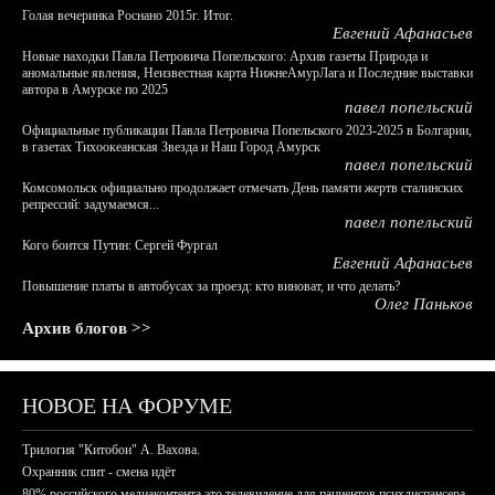
Голая вечеринка Роснано 2015г. Итог.
Евгений Афанасьев
Новые находки Павла Петровича Попельского: Архив газеты Природа и
аномальные явления, Неизвестная карта НижнеАмурЛага и Последние выставки
автора в Амурске по 2025
павел попельский
Официальные публикации Павла Петровича Попельского 2023-2025 в Болгарии,
в газетах Тихоокеанская Звезда и Наш Город Амурск
павел попельский
Комсомольск официально продолжает отмечать День памяти жертв сталинских
репрессий: задумаемся...
павел попельский
Кого боится Путин: Сергей Фургал
Евгений Афанасьев
Повышение платы в автобусах за проезд: кто виноват, и что делать?
Олег Паньков
Архив блогов >>
НОВОЕ НА ФОРУМЕ
Трилогия "Китобои" А. Вахова.
Охранник спит - смена идёт
80% российского медиаконтента это телевидение для пациентов психдиспансера