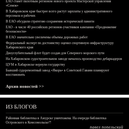
ЕАО станет пилотным регионом нового проекта Мастерской управления
«Сенеж»
В Хабаровском крае быстрее всего растут зарплаты у административного
персонала и рабочих
В ЕАО обсудили стратегию сохранения исторической памяти
ЕАО - в числе 40 российских регионов-участников кампании «Продвижение
безопасности»
В ЕАО значительно увеличены объемы дорожных работ
Федеральный эксперт по достоинству оценил спортивную инфраструктуру
Хабаровского края
Дноуглубительный флот будет создан для Северного морского пути
На Хабаровском судостроительном заводе началось производство дебаркадеров
ЦУМ в Хабаровске вернули государству
Бывший судоремонтный завод «Якорь» в Советской Гавани планируют
восстановить
Архив новостей >>
ИЗ БЛОГОВ
Районная библиотека в Амурске уничтожена. На очереди библиотека
Островского в Комсомольске?!
павел попельский