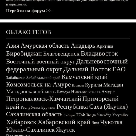
и наркологии.
Перейти на форум >>
ОБЛАКО ТЕГОВ
Азия
Амурская область
Анадырь
Арктика
Биробиджан
Владивосток
Благовещенск
Дальневосточный
Восточный военный округ
федеральный округ
Дальний Восток
ЕАО
Камчатский край
Забайкалье
Забайкальский край
Комсомольск-на-Амуре
Магадан
Курилы
Корякия
Магаданская область
Николаевск-на-Амуре
Находка
Приморский
Петропавловск-Камчатский
край
Республика Саха (Якутия)
Республика Бурятия
Сахалинская область
ТОФ
Тында
Улан-Удэ
Уссурийск
Сибирь
Хабаровск
Хабаровский край
Чукотка
Чита
Южно-Сахалинск
Якутск