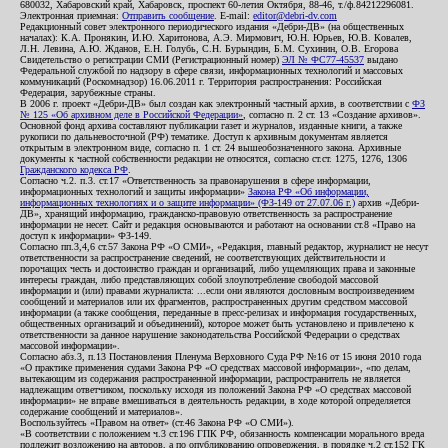
680032, Хабаровский край, Хабаровск, проспект 60-летия Октября, 88-46, т./ф.84212296081.
Электронная приемная:
Отправить сообщение
. E-mail:
editor@debri-dv.com
Редакционный совет электронного периодического издания «Дебри-ДВ» (на общественных
началах): К.А. Пронякин, И.Ю. Харитонова, А.Э. Мирмович, Ю.Н. Юрьев, Ю.В. Ковалев,
Л.Н. Левина, А.Ю. Жданов, Е.Н. Голубь, С.Н. Бурындин, Б.М. Сухинин, О.В. Егорова
Свидетельство о регистрации СМИ (Регистрационный номер)
ЭЛ № ФС77-45537
выдано
Федеральной службой по надзору в сфере связи, информационных технологий и массовых
коммуникаций (Роскомнадзор) 16.06.2011 г. Территория распространения: Российская
Федерация, зарубежные страны.
В 2006 г. проект «Дебри-ДВ» был создан как электронный частный архив, в соответствии с
ФЗ
№ 125 «Об архивном деле в Российской Федерации»
, согласно п. 2 ст. 13 «Создание архивов».
Основной фонд архива составляют публикации газет и журналов, изданные книги, а также
рукописи по дальневосточной (РФ) тематике. Доступ к архивным документам является
открытым в электронном виде, согласно п. 1 ст. 24 вышеобозначенного закона. Архивные
документы к частной собственности редакции не относятся, согласно ст.ст. 1275, 1276, 1306
Гражданского кодекса РФ
.
Согласно ч.2. п.3. ст.17 «Ответственность за правонарушения в сфере информации,
информационных технологий и защиты информации»
Закона РФ «Об информации,
информационных технологиях и о защите информации» (ФЗ-149 от 27.07.06 г.)
архив «Дебри-
ДВ», хранящий информацию, гражданско-правовую ответственность за распространение
информации не несет. Сайт и редакция основываются и работают на основании ст.8 «Право на
доступ к информации» ФЗ-149.
Согласно пп.3,4,6 ст.57 Закона РФ «О СМИ», «Редакция, главный редактор, журналист не несут
ответственности за распространение сведений, не соответствующих действительности и
порочащих честь и достоинство граждан и организаций, либо ущемляющих права и законные
интересы граждан, либо представляющих собой злоупотребление свободой массовой
информации и (или) правами журналиста: ...если они являются дословным воспроизведением
сообщений и материалов или их фрагментов, распространенных другим средством массовой
информации (а также сообщения, переданные в пресс-релизах и информация государственных,
общественных организаций и объединений), которое может быть установлено и привлечено к
ответственности за данное нарушение законодательства Российской Федерации о средствах
массовой информации».
Согласно абз.3, п.13 Постановления Пленума Верховного Суда РФ №16 от 15 июня 2010 года
«О практике применения судами Закона РФ «О средствах массовой информации», «по делам,
вытекающим из содержания распространенной информации, распространитель не является
надлежащим ответчиком, поскольку исходя из положений Закона РФ «О средствах массовой
информации» не вправе вмешиваться в деятельность редакции, в ходе которой определяется
содержание сообщений и материалов».
Воспользуйтесь «Правом на ответ» (ст.46 Закона РФ «О СМИ»).
«В соответствии с положением ч.3 ст.196 ГПК РФ, обязанность компенсации морального вреда
подлежит возложению на авторов, а по опубликованию опровержения, в порядке ч.2 ст.152 ГК