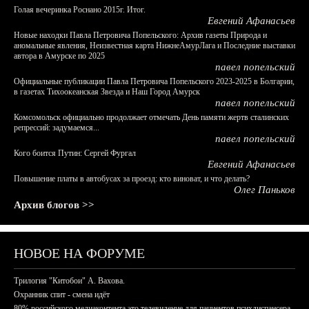
Голая вечеринка Роснано 2015г. Итог.
Евгений Афанасьев
Новые находки Павла Петровича Попельского: Архив газеты Природа и
аномальные явления, Неизвестная карта НижнеАмурЛага и Последние выставки
автора в Амурске по 2025
павел попельский
Официальные публикации Павла Петровича Попельского 2023-2025 в Болгарии,
в газетах Тихоокеанская Звезда и Наш Город Амурск
павел попельский
Комсомольск официально продолжает отмечать День памяти жертв сталинских
репрессий: задумаемся...
павел попельский
Кого боится Путин: Сергей Фургал
Евгений Афанасьев
Повышение платы в автобусах за проезд: кто виноват, и что делать?
Олег Паньков
Архив блогов >>
НОВОЕ НА ФОРУМЕ
Трилогия "Китобои" А. Вахова.
Охранник спит - смена идёт
80% российского медиаконтента это телевидение для пациентов психдиспансера