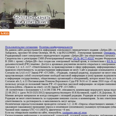
Пользовательское соглашение
,
Политика конфиденциальности
На данном сайте распространяется информация электронного периодического издания «Дебри-ДВ» с
Хабаровск, проспект 60-летия Октября, 88-46, т./ф.84212296081. Электронная приемная:
Отправить
Редакционный совет электронного периодического издания «Дебри-ДВ» (на общественных началах
Свидетельство о регистрации СМИ (Регистрационный номер)
ЭЛ № ФС77-45537
выдано Федеральной
В 2006 г. проект «Дебри-ДВ» был создан как электронный частный архив, в соответствии с
ФЗ № 12
дальневосточной (РФ) тематике. Доступ к архивным документам является открытым в электронном вид
Согласно ч.2. п.3. ст.17 «Ответственность за правонарушения в сфере информации, информационн
правовую ответственность за распространение информации не несет. Сайт и редакция основываются 
Согласно пп.3,4,6 ст.57 Закона РФ «О СМИ», «Редакция, главный редактор, журналист не несут отв
представляющих собой злоупотребление свободой массовой информации и (или) правами журналиста:
и информация государственных, общественных организаций и объединений), которое может быть уста
Согласно абз.3, п.13 Постановления Пленума Верховного Суда РФ №16 от 15 июня 2010 года «О пр
поскольку исходя из положений Закона РФ «О средствах массовой информации» не вправе вмешивать
Воспользуйтесь «Правом на ответ» (ст.46 Закона РФ «О СМИ»).
«В соответствии с положением ч.3 ст.196 ГПК РФ, обязанность компенсации морального вреда подле
22.08.2012 г. (дело №33-5325/2012) председательствующего И.И.Куликовой, судей С.И.Дорожко, Н
Мнения авторов материалов не всегда совпадают с позицией редакции. Редакция не вступает в перепи
Редакция не несет ответственность за содержание внешних ссылок и комментариев. За них ответств
ответственность за достоверность и наполняемость несут авторы.
Политические опросы/голосования проводятся согласно ч.2. ст.46 «Опросы общественного мнения» Фе
заказавшее (заказавших) проведение опроса и оплатившее (оплативших) указанную публикацию (обнаро
Часовой пояс сервера UTC+11 (AEST), фактически +8 мск.
Если вы обнаружили ошибки на сайте, пожалуйста,
сообщите нам об этом
.
Распространение информации о политической, социальной, духовной жизни общества, публикации на