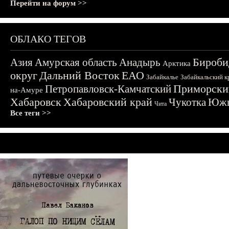
Перейти на форум >>
ОБЛАКО ТЕГОВ
Бироби
Азия
Амурская область
Анадырь
Арктика
округ
Дальний Восток
ЕАО
Забайкалье
Забайкальский к
Приморски
Петропавловск-Камчатский
на-Амуре
Хабаровск
Хабаровский край
Чукотка
Южн
Чита
Все теги >>