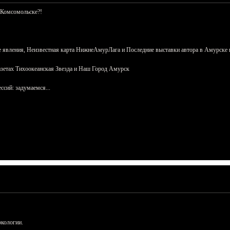
 Комсомольске?!
 явления, Неизвестная карта НижнеАмурЛага и Последние выставки автора в Амурске 
азетах Тихоокеанская Звезда и Наш Город Амурск
сий: задумаемся...
ркологии.