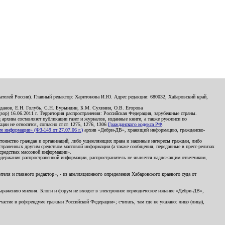
телей России). Главный редактор: Харитонова И.Ю. Адрес редакции: 680032, Хабаровский край,
данов, Е.Н. Голубь, С.Н. Бурындин, Б.М. Сухинин, О.В. Егорова
р) 16.06.2011 г. Территория распространения: Российская Федерация, зарубежные страны.
д архива составляют публикации газет и журналов, изданные книги, а также рукописи по
и не относятся, согласно ст.ст. 1275, 1276, 1306
Гражданского кодекса РФ
.
 информации» (ФЗ-149 от 27.07.06 г.)
архив «Дебри-ДВ», хранящий информацию, гражданско-
остоинство граждан и организаций, либо ущемляющих права и законные интересы граждан, либо
страненных другим средством массовой информации (а также сообщения, переданные в пресс-релизах
 средствах массовой информации».
держания распространенной информации, распространитель не является надлежащим ответчиком,
еля и главного редактор», - из апелляционного определения Хабаровского краевого суда от
 выражению мнения. Блоги и форум не входят в электронное периодическое издание «Дебри-ДВ»,
стие в референдуме граждан Российской Федерации»; считать, там где не указано: лицо (лица),