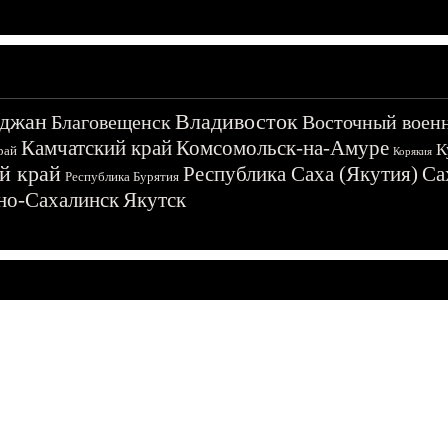
джан
Владивосток
Благовещенск
Восточный воен
Камчатский край
Комсомольск-на-Амуре
К
рай
Корякия
й край
Республика Саха (Якутия)
Са
Республика Бурятия
о-Сахалинск
Якутск