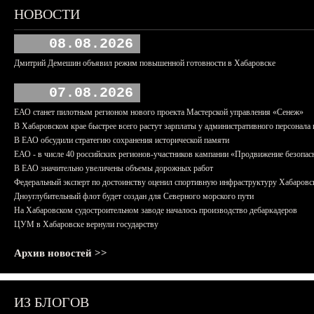
НОВОСТИ
08.08.2026
Дмитрий Демешин объявил режим повышенной готовности в Хабаровске
07.08.2026
ЕАО станет пилотным регионом нового проекта Мастерской управления «Сенеж»
В Хабаровском крае быстрее всего растут зарплаты у административного персонала 
В ЕАО обсудили стратегию сохранения исторической памяти
ЕАО - в числе 40 российских регионов-участников кампании «Продвижение безопас
В ЕАО значительно увеличены объемы дорожных работ
Федеральный эксперт по достоинству оценил спортивную инфраструктуру Хабаровс
Дноуглубительный флот будет создан для Северного морского пути
На Хабаровском судостроительном заводе началось производство дебаркадеров
ЦУМ в Хабаровске вернули государству
Архив новостей >>
ИЗ БЛОГОВ