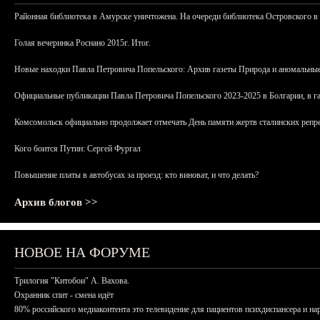
Районная библиотека в Амурске уничтожена. На очереди библиотека Островского в
Голая вечеринка Роснано 2015г. Итог.
Новые находки Павла Петровича Попельского: Архив газеты Природа и аномальные
Официальные публикации Павла Петровича Попельского 2023-2025 в Болгарии, в г
Комсомольск официально продолжает отмечать День памяти жертв сталинских репрес
Кого боится Путин: Сергей Фургал
Повышение платы в автобусах за проезд: кто виноват, и что делать?
Архив блогов >>
НОВОЕ НА ФОРУМЕ
Трилогия "Китобои" А. Вахова.
Охранник спит - смена идёт
80% российского медиаконтента это телевидение для пациентов психдиспансера и на