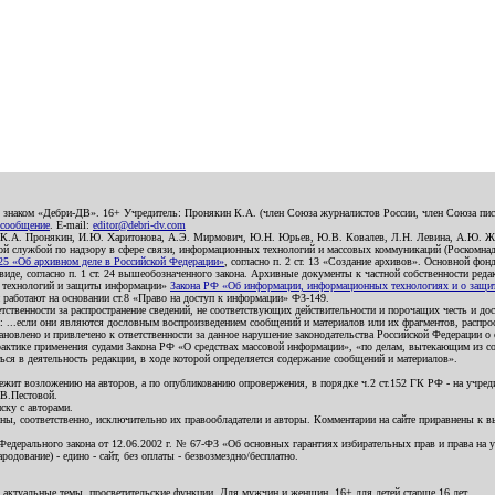
о знаком «Дебри-ДВ». 16+ Учредитель: Пронякин К.А. (член Союза журналистов России, член Союза писа
 сообщение
. E-mail:
editor@debri-dv.com
): К.А. Пронякин, И.Ю. Харитонова, А.Э. Мирмович, Ю.Н. Юрьев, Ю.В. Ковалев, Л.Н. Левина, А.Ю. Ж
 службой по надзору в сфере связи, информационных технологий и массовых коммуникаций (Роскомнадзо
5 «Об архивном деле в Российской Федерации»
, согласно п. 2 ст. 13 «Создание архивов». Основной фон
е, согласно п. 1 ст. 24 вышеобозначенного закона. Архивные документы к частной собственности редакци
ых технологий и защиты информации»
Закона РФ «Об информации, информационных технологиях и о защите
и работают на основании ст.8 «Право на доступ к информации» ФЗ-149.
етственности за распространение сведений, не соответствующих действительности и порочащих честь и д
 ...если они являются дословным воспроизведением сообщений и материалов или их фрагментов, распро
новлено и привлечено к ответственности за данное нарушение законодательства Российской Федерации о
актике применения судами Закона РФ «О средствах массовой информации», «по делам, вытекающим из со
ся в деятельность редакции, в ходе которой определяется содержание сообщений и материалов».
жит возложению на авторов, а по опубликованию опровержения, в порядке ч.2 ст.152 ГК РФ - на учредит
.В.Пестовой.
ску с авторами.
енны, соответственно, исключительно их правообладатели и авторы. Комментарии на сайте приравнены к
дерального закона от 12.06.2002 г. № 67-ФЗ «Об основных гарантиях избирательных прав и права на уча
дование) - едино - сайт, без оплаты - безвозмездно/бесплатно.
 актуальные темы, просветительские функции. Для мужчин и женщин. 16+ для детей старше 16 лет.